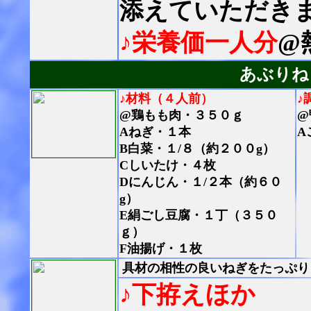
添えていただき
♪栄養価一人分
@
あぶりね
♪材料（４人前）
♪
@鶏もも肉・３５０ｇ
@
Aねぎ・１本
A
B白菜・１/８（約２００g）
Cしいたけ・４枚
Dにんじん・１/２本（約６０
g）
E絹ごし豆腐・１丁（３５０
ｇ）
F油揚げ・１枚
具材の相性の良いねぎをたっぷり
♪下拵えほか