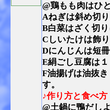
@鶏もも肉はひ
Aねぎは斜め切
B白菜はざく切
Cしいたけは飾
Dにんじんは短
E絹ごし豆腐は
F油揚げは油抜き
す。
♪作り方と食べ方
@土鍋に鴨だし