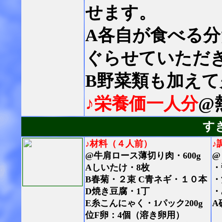
せます。
A各自が食べる
ぐらせていただ
B野菜類も加え
♪栄養価一人分
@
す
♪材料（４人前）
♪
@牛肩ロース薄切り肉・600g
@
Aしいたけ・8枚
・
B春菊・２束 C青ネギ・１０本
・
D焼き豆腐・1丁
・
E糸こんにゃく・1パック200g
A
位F卵：4個（溶き卵用）