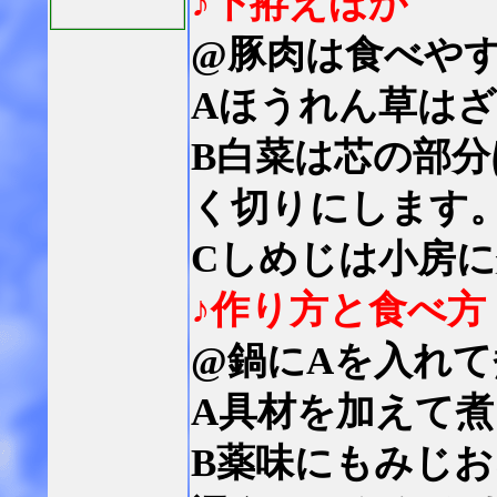
♪下拵えほか
@豚肉は食べや
Aほうれん草は
B白菜は芯の部
く切りにします
Cしめじは小房
♪作り方と食べ方
@鍋にAを入れ
A具材を加えて
B薬味にもみじ