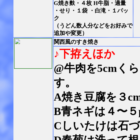
G焼き麩・４枚 H牛脂・適量
・せり・１袋 ・白滝・１パッ
ク
（うどん数人分などをお好みで
追加や変更）
関西風のすき焼き
♪下拵えほか
@牛肉を5cmく
す。
A焼き豆腐を３c
B青ネギは４〜５
Cしいたけは石