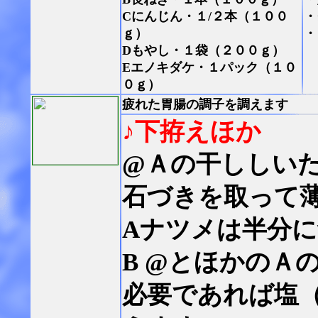
Cにんじん・１/２本（１００
・
ｇ）
・
Dもやし・１袋（２００ｇ）
Eエノキダケ・１パック（１０
０ｇ）
疲れた胃腸の調子を調えます
♪下拵えほか
@Ａの干ししい
石づきを取って
Aナツメは半分
B @とほかのＡ
必要であれば塩