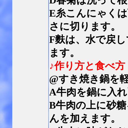
D春菊は洗って
E糸こんにゃく
さに切ります。
F麩は、水で戻
ます。
♪作り方と食べ方
@すき焼き鍋を
A牛肉を鍋に入
B牛肉の上に砂
んを加えます。