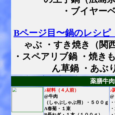
・ブイヤー
Bページ目〜鍋のレシピ
ゃぶ ・すき焼き（関
・スペアリブ鍋 ・焼きも
ん草鍋 ・あぶ
薬膳牛
♪材料（４人前）
♪
@牛肉
@
（しゃぶしゃぶ用）・５００ｇ
・
A春菊・１束
・
B長ねぎ・１本（１００ｇ）
・