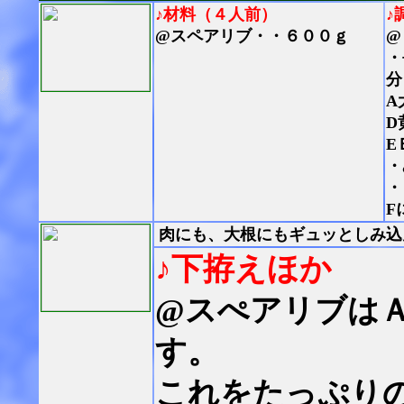
♪材料（４人前）
♪
@スペアリブ・・６００ｇ
@
・
分
A
D
E
・
・
F
肉にも、大根にもギュッとしみ込
♪下拵えほか
@スぺアリブは
す。
これをたっぷり