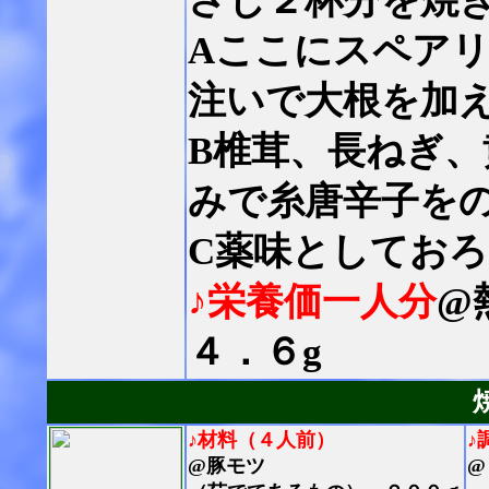
さじ２杯分を焼
Aここにスペア
注いで大根を加
B椎茸、長ねぎ
みで糸唐辛子を
C薬味としてお
♪栄養価一人分
@
４．６g
♪材料（４人前）
♪
@豚モツ
@