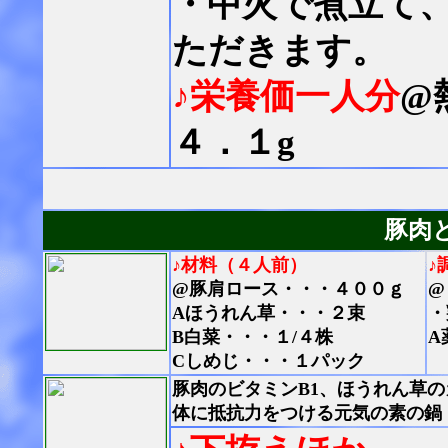
・中火で煮立て
ただきます。
♪栄養価一人分
@
４．１g
豚肉
♪材料（４人前）
♪
@豚肩ロース・・・４００ｇ
@
Aほうれん草・・・２束
・
B白菜・・・１/４株
A
Cしめじ・・・１パック
豚肉のビタミンB1、ほうれん草
体に抵抗力をつける元気の素の鍋