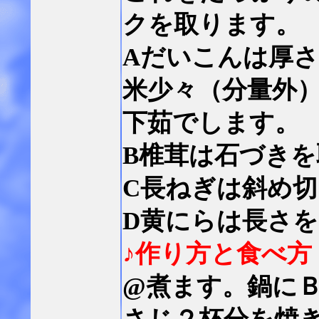
クを取ります。
Aだいこんは厚さ
米少々（分量外
下茹でします。
B椎茸は石づき
C長ねぎは斜め
D黄にらは長さを
♪作り方と食べ方
@煮ます。鍋に