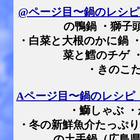
@ページ目〜鍋のレシピ
の鴨鍋 ・獅子
・白菜と大根のかに鍋 
菜と鱈のチゲ 
・きのこ
A
ページ目〜鍋のレシピ
・鰤しゃぶ 
・冬の新鮮魚介たっぷり
の土手鍋（広島県