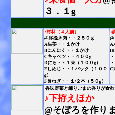
３．１g
♪材料（４人前）
♪
@豚挽き肉・・２５０ｇ
@
A生姜・・１かけ
A
Bにんにく・・１かけ
B
Cキャベツ・・４００g
・
Dにら・・１束（１００g）
・
Eしめじ・・１パック（１００
C
g）
F長ねぎ・・１/２本（５０g）
香味野菜と練りごまの香りが食欲
♪下拵えほか
@そぼろを作り