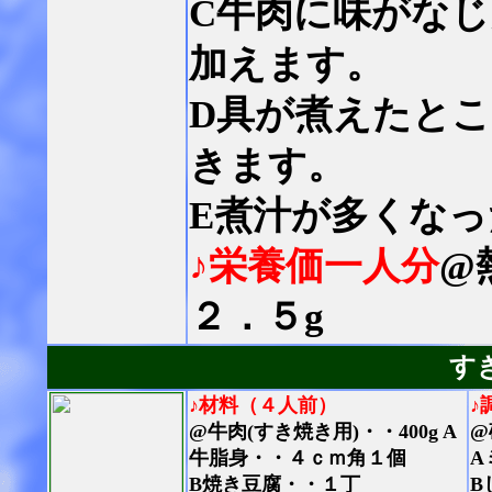
C牛肉に味がなじ
加えます。
D具が煮えたと
きます。
E煮汁が多くな
♪栄養価一人分
@
２．５g
す
♪材料（４人前）
♪
@牛肉(すき焼き用)・・400g A
@
牛脂身・・４ｃｍ角１個
A
B焼き豆腐・・１丁
B