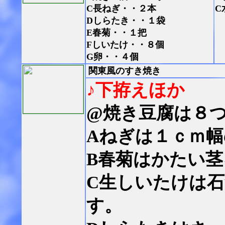
C長ねぎ・・２本
C
Dしらたき・・１袋
E春菊・・１把
Fしいたけ・・８個
G卵・・４個
関東風のすき焼き
♪下拵えほか
@焼き豆腐は８
Aねぎは１ｃｍ
B春菊はかたい
C生しいたけは
す。