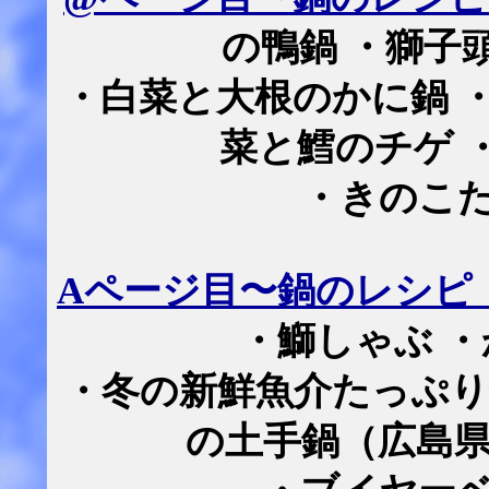
の鴨鍋 ・獅子
・白菜と大根のかに鍋 
菜と鱈のチゲ 
・きのこ
A
ページ目〜鍋のレシピ
・鰤しゃぶ 
・冬の新鮮魚介たっぷり
の土手鍋（広島県