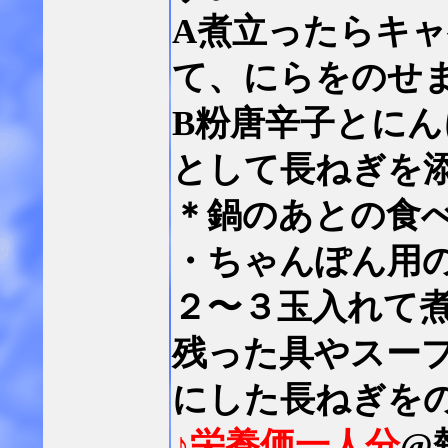
A煮立ったらキ
て、にらをのせ
B粉唐辛子とに
として長ねぎを
＊鍋のあとの食
・ちゃんぽん用
２〜３玉入れて
残った具やスー
にした長ねぎを
♪栄養価一人分
@