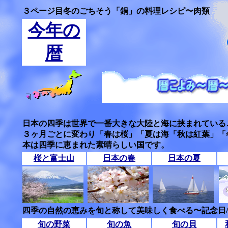
３ページ目冬のごちそう「鍋」の料理レシピ〜肉類
今年の
暦
日本の四季は世界で一番大きな大陸と海に挟まれている
３ヶ月ごとに変わり「春は桜」「夏は海「秋は紅葉」「
本は四季に恵まれた素晴らしい国です。
桜と富士山
日本の春
日本の夏
四季の自然の恵みを旬と称して美味しく食べる〜記念日
旬の野菜
旬の魚
旬の貝