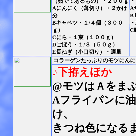
（茹でてあるもの）・２００ｇ
・
Aにんにく（薄切り）・２かけ
A
分
B
Bキャベツ・１/４個（３００
・
ｇ）
C
Cにら・１束（１００ｇ）
Dごぼう・１/３（５０ｇ）
E長ねぎ（小口切り）・適量
コラーゲンたっぷりのモツにんに
♪下拵えほか
@モツはＡをま
Aフライパンに
け、
きつね色になる