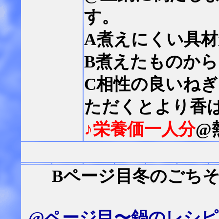
す。
A煮えにくい具
B煮えたものか
C相性の良いね
ただくとより香
♪栄養価一人分
@
Bページ目冬のごちそ
@ページ目〜鍋のレシピ