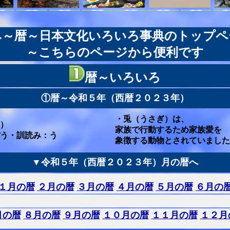
み～暦～日本文化いろいろ事典のトップペ
～こちらのページから便利です
暦～いろいろ
①暦～令和５年（西暦２０２３年）
・兎（うさぎ）は、
）
家族で行動するため家族愛を
う・訓読み：う
象徴する動物とされていました
▼令和５年（西暦２０２３年）月の暦へ
１月の暦
２月の暦
３月の暦
４月の暦
５月の暦
６月の
月の暦
８月の暦
９月の暦
１０月の暦
１１月の暦
１２月