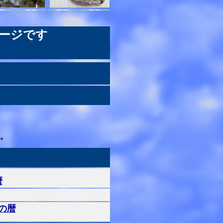
ージです
。
暦
の暦