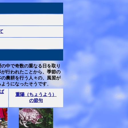
て
暦の中で奇数の重なる日を取り
事が行われたことから、季節の
本の農耕を行う人々の、風習が
るようになったそうです
。
ば
重陽（ちょうよう）
の節句