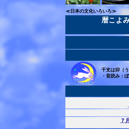
≪日本の文化いろいろ≫
暦こよ
干支は卯（う
・音読み：ぼ
７