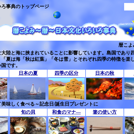
いろ事典のトップページ
暦こよ
な大陸と海に挟まれていることに影響しています。島国であり
」「夏は海「秋は紅葉」「冬は雪」とそれぞれ四季の特徴を楽
い国です。
日本の夏
四季の区分
日本の秋
美味しく食べる～記念日/誕生日プレゼントに
旬の貝
和食のマナ―
箸の使い方