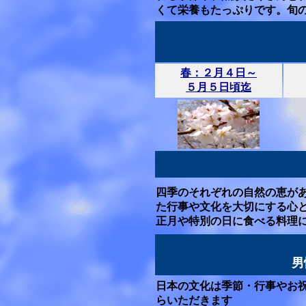
くて栄養もたっぷりです。旬
春：２月４日～
５月５日頃迄
四季のそれぞれの自然の恵が
た行事や文化を大切にする心
正月や特別の日に食べる料理
男
日本の文化は季節・行事やお
らいただきます