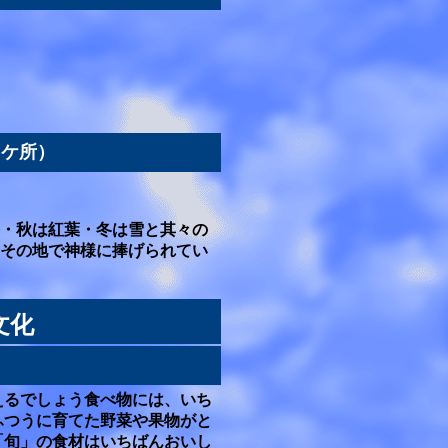
６ケ所）
・秋は紅葉・冬は雪と其々の
その地で神様に捧げられてい
文化
えるでしょう食べ物には、いち
ふつうに育てた野菜や果物がと
「旬」の食材はいちばんおいし