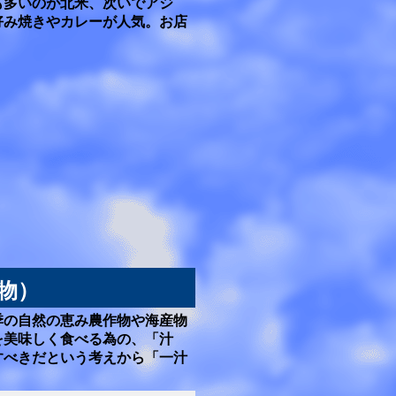
も多いのが北米、次いでアジ
好み焼きやカレーが人気。お店
物）
季の自然の恵み農作物や海産物
を美味しく食べる為の、「汁
すべきだという考えから「一汁