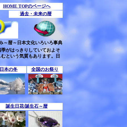
HOME TOPのページへ
過去・未来の暦
み～暦～日本文化いろいろ事典
四季がはっきりしていておよそ
しむという気質もあります。日
日本の冬
全国のお祭り
誕生日花/誕生石～暦