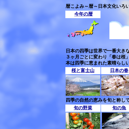
暦こよみ～暦～日本文化いろ
今年の暦
日本の四季は世界で一番大き
３ヶ月ごとに変わり「春は桜
本は四季に恵まれた素晴らし
桜と富士山
日本の春
四季の自然の恵みを旬と称して
旬の野菜
旬の魚