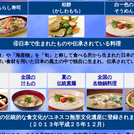
柏餅
白一色の
ちらし寿司
（かしわもち）
そうめん
④日本で生まれたものや伝承されている料理
物」や「海産物」を「旬」と称して食べる所から生まれた日本
深い食材を用いた日本の風土の中で独自に生まれ、伝承されて
全国の
夏の
全国の
汁もの
伝統素麺
名物鍋料理
の伝統的な食文化がユネスコ無形文化遺産に登録され
（２０１３年平成２５年１２月）