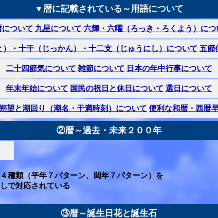
▼暦に記載されている～用語について
暦について
九星について
六輝・六曜（ろっき・ろくよう）につ
と）・十干（じっかん）・十二支（じゅうにし）について
五節
二十四節気について
雑節について
日本の年中行事について
年末年始について
国民の祝日と休日について
選日について
朔望と潮回り（潮名・干満時刻）について
便利な和暦・西暦
②暦～過去・未来２００年
４種類（平年７パターン、閏年７パターン）を
しで対応されている
③暦～誕生日花と誕生石