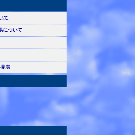
いて
供について
早見表