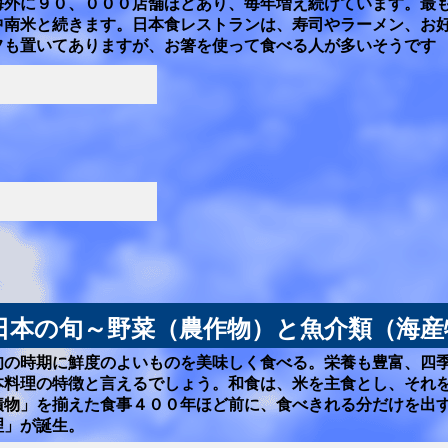
海外に９０、０００店舗ほどあり、毎年増え続けています。最
中南米と続きます。日本食レストランは、寿司やラーメン、お
フも置いてありますが、お箸を使って食べる人が多いそうです
日本の旬～野菜（農作物）と魚介類（海産
旬の時期に鮮度のよいものを美味しく食べる。栄養も豊富、
四
本料理の特徴と言えるでしょう。
和食は、米を主食とし、それ
漬物」を揃えた食事４００年ほど前に、食べきれる分だけを出
理」が誕生。