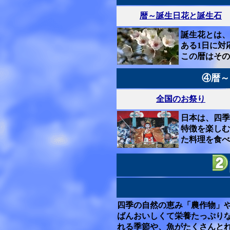
暦～誕生日花と誕生石
誕生花とは、
ある1日に対
この暦はその
④暦～
全国のお祭り
日本は、四
特徴を楽し
た料理を食べ
四季の自然の恵み「農作物」
ばんおいしくて栄養たっぷり
れる季節や、魚がたくさんと