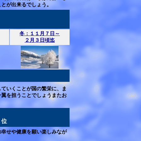
ことが出来るでしょう。
冬：１１月７日～
２月３日頃迄
していくことが国の繁栄に、ま
一翼を担うことでしょうまたお
２位
の幸せや健康を願い楽しみなが