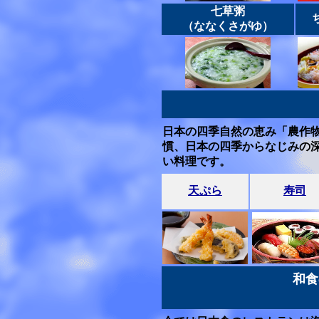
七草粥
（ななくさがゆ）
日本の四季自然の恵み「農作
慣、日本の四季からなじみの
い料理です。
天ぷら
寿司
和食