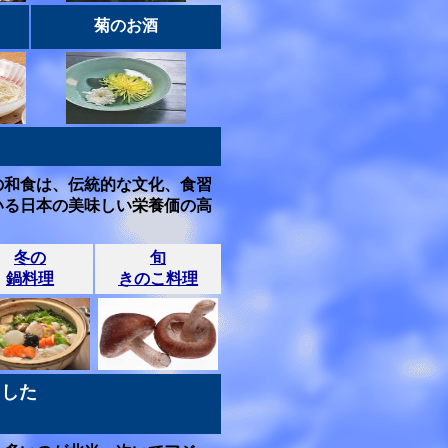
菊のお酒
の和食は、伝統的な文化、食習
いる日本の美味しい栄養価の高
冬の
旬
鍋料理
きのこ料理
ました