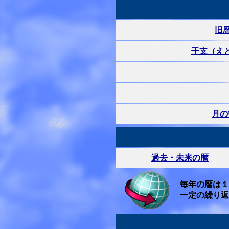
旧
干支（え
月の
過去・未来の暦
毎年の暦は１
一定の繰り返