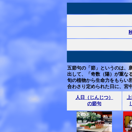
五節句の「節」というのは、
出して、「奇数（陽）が重な
旬の植物から生命力をもらい
合わさり定められた日に、宮
人日（じんじつ）
上
の節句