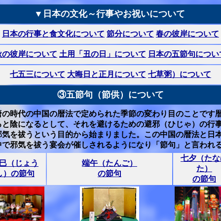
▼日本の文化～行事やお祝いについて
日本の行事と食文化について
節分について
春の彼岸について
秋の彼岸について
土用「丑の日」について
日本の五節句につい
七五三について
大晦日と正月について
七草粥）について
③五節句（節供）について
唐の時代の中国の暦法で定められた季節の変わり目のことです
ると陰になるとして、それを避けるための避邪（ひじゃ）の行
邪気を祓うという目的から始まりました。この中国の暦法と日
中で邪気を祓う宴会が催しされるようになり「節句」と言われ
七夕（たな
巳（じょう
端午（たんご）
た）
し）の節句
の節句
の節句