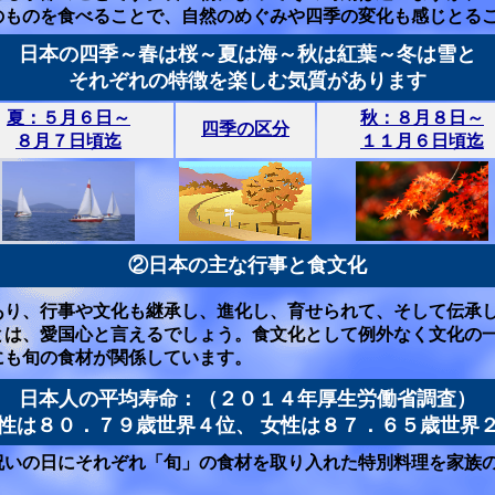
のものを食べることで、自然のめぐみや四季の変化も感じとる
日本の四季～春は桜～夏は海～秋は紅葉～冬は雪と
それぞれの特徴を楽しむ気質があります
夏：５月６日～
秋：８月８日～
四季の区分
８月７日頃迄
１１月６日頃迄
②日本の主な行事と食文化
あり、行事や文化も継承し、進化し、育せられて、そして伝承
とは、愛国心と言えるでしょう。食文化として例外なく文化の
にも旬の食材が関係しています。
日本人の平均寿命：
（２０１４年厚生労働省調査）
性は８０．７９歳世界４位、 女性は８７．６５歳世界
祝いの日にそれぞれ「旬」の食材を取り入れた特別料理を家族