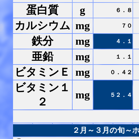
蛋白質
g
６．８
カルシウム
mg
７０
鉄分
mg
４．１
亜鉛
mg
１．１
ビタミンＥ
mg
０．４２
ビタミン１
mg
５２．４
２
２月～３月の旬～