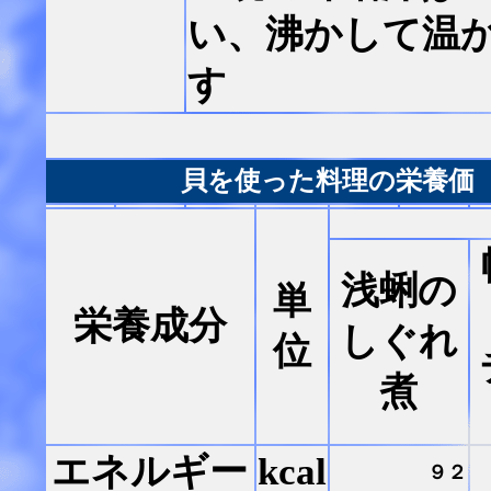
い、沸かして温
す
貝を使った料理の栄養価
浅蜊の
単
栄養成分
しぐれ
位
煮
エネルギー
kcal
９２