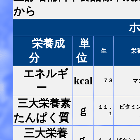
から
栄養成
単
生
栄
分
位
エネルギ
kcal
７３
マ
ー
三大栄養素
ビタミ
１１．
ｇ
１
たんぱく質
三大栄養