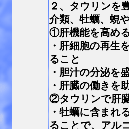
２、タウリンを
介類、牡蠣、蜆
①肝機能を高め
・肝細胞の再生
ること
・胆汁の分泌を
・肝臓の働きを
②タウリンで肝
・牡蠣に含まれ
ることで、アル