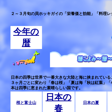
２～３月旬の貝ホッキガイの「栄養価と効能」「料理レ
今年の
暦
日本の四季は世界で一番大きな大陸と海に挟まれている
３ヶ月ごとに変わり「春は桜」「夏は海「秋は紅葉」「
本は四季に恵まれた素晴らしい国です。
日本の
桜と富士山
日本の夏
春