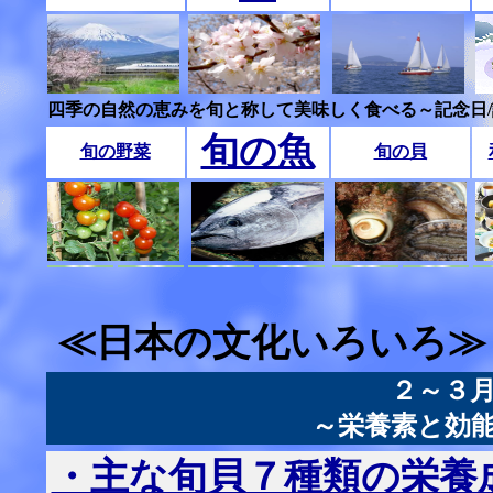
四季の自然の恵みを旬と称して美味しく食べる～記念日
旬の魚
旬の野菜
旬の貝
≪日本の文化いろいろ≫
２～３
～栄養素と効
・主な旬貝７種類の栄養