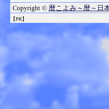
暦こよみ～暦～日
Copyright ©
【PR】