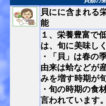
貝類の
貝に
に含まれる
能
１、栄養豊富で
は、旬に美味し
・「貝」は春の
由来は蛤などが
みを増す時期が
・旬の時期の食
言われています