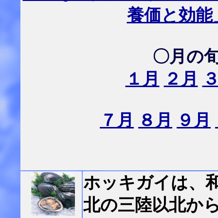
養価と効能
〇月の
１月
２月
７月
８月
９月
ホッキガイは、
北の三陸以北か