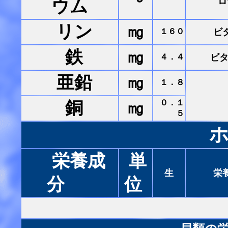
ロ
ウム
リン
㎎
１６０
ビ
鉄
㎎
４．４
ビタ
亜鉛
㎎
１．８
銅
㎎
０．１
５
栄養成
単
生
栄
分
位