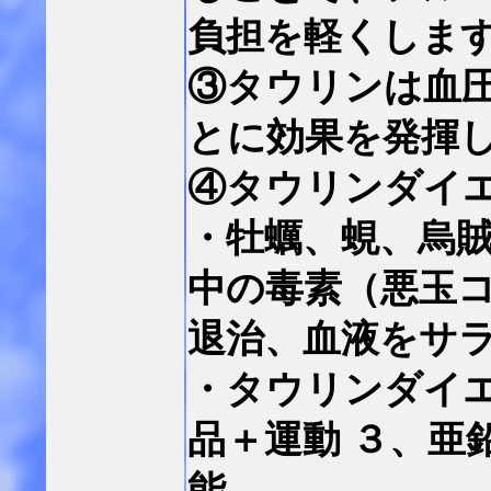
負担を軽くしま
③タウリンは血
とに効果を発揮
④タウリンダイ
・牡蠣、蜆、烏
中の毒素（悪玉
退治、血液をサ
・タウリンダイ
品＋運動 ３、亜
能
、