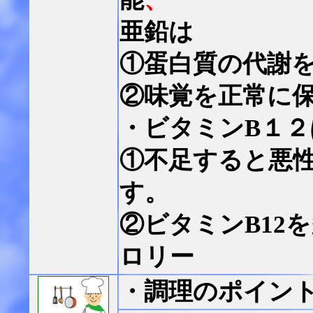
亜鉛は
①蛋白質の代謝
②味覚を正常に
・ビタミンB１２
①不足すると悪
す。
②ビタミンB12
ロリー
・調理のポイン