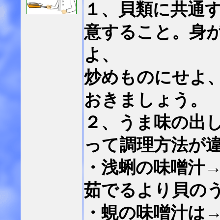
１、貝類に共通
意すること。身
よ、
炒めものにせよ
おきましょう。
２、うま味の出
って調理方法が
・浅蜊の味噌汁
茹でるより貝の
・蜆の味噌汁は