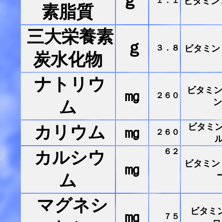
ｇ
１．１
ビタミン
素
脂質
三大栄養素
ｇ
３．８
ビタミン
炭水化物
ナトリウ
ビタミン
㎎
２６０
ン
ム
ビタミン
カリウム
㎎
２６０
６２
カルシウ
ビタミン
㎎
ム
マグネシ
ビタミ
㎎
７５