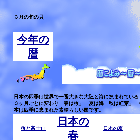
３月の旬の貝
今年の
暦
日本の四季は世界で一番大きな大陸と海に挟まれている
３ヶ月ごとに変わり「春は桜」「夏は海「秋は紅葉」「
本は四季に恵まれた素晴らしい国です。
日本の
桜と富士山
日本の夏
春