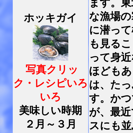
ます。東
な漁場の
ホッキガイ
に潜って
も見るこ
って身近
写真クリッ
ほどもあ
ク・レシピいろ
は、たっ
いろ
す。かつ
美味しい時期
が、最近
２月～３月
スにも並