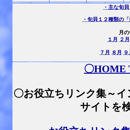
・主な旬貝
・旬貝１２種類の「
月の
１月
２月
７月
８月
９
〇
HOME
〇お役立ちリンク集～イ
サイトを