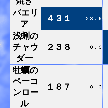
焼き
バエリ
４３１
２３．９
ア
浅蜊の
チャウ
２３８
８．３
ダー
牡蠣の
ベーコ
１８７
８．３
ンロー
ル