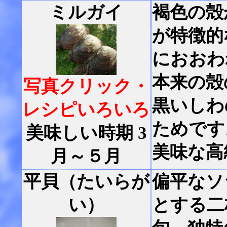
ミルガイ
褐色の殻
が特徴的
におおわ
本来の殻
写真クリック・
黒いしわ
レシピいろいろ
ためです
美味しい時期 3
美味な高
月～５月
平貝（たいらが
偏平なソ
い）
とする二