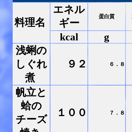
エネル
蛋白質
料理名
ギー
kcal
g
浅蜊の
しぐれ
９２
６．８
煮
帆立と
蛤の
１００
７．８
チーズ