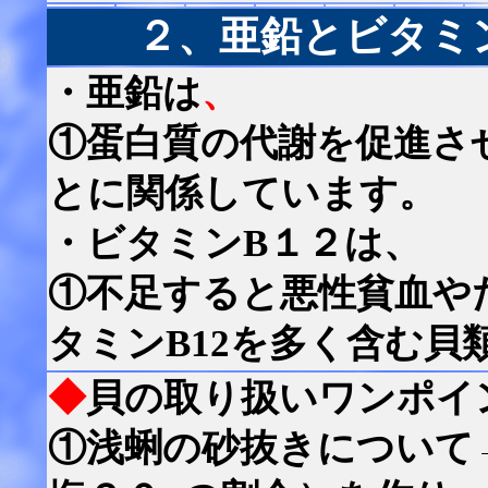
２、亜鉛とビタミン
・亜鉛は
、
①蛋白質の代謝を促進さ
とに関係しています。
・ビタミンB１２は、
①不足すると悪性貧血や
タミンB12を多く含む貝
◆
貝の取り扱いワンポイ
①浅蜊の砂抜きについて