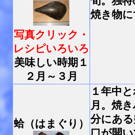
旬。独特
焼き物に
写真クリック・
レシピいろいろ
美味しい時期１
２月～３月
１年中と
月。焼き
分にある
蛤（はまぐり）
口が開い