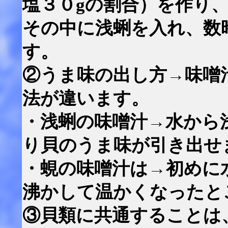
塩３０gの割合）を作り
その中に浅蜊を入れ、数
す。
②うま味の出し方→味噌
法が違います。
・浅蜊の味噌汁→水から
り貝のうま味が引き出せ
・蜆の味噌汁は→初めに
沸かして温かくなったと
③貝類に共通することは