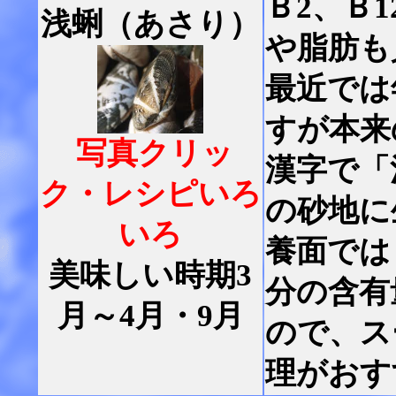
Ｂ2、Ｂ
浅蜊（あさり）
や脂肪も
最近では
すが本来
写真クリッ
漢字で「
ク・レシピいろ
の砂地に
いろ
養面では
美味しい時期3
分の含有
月～4月・9月
ので、ス
理がおす