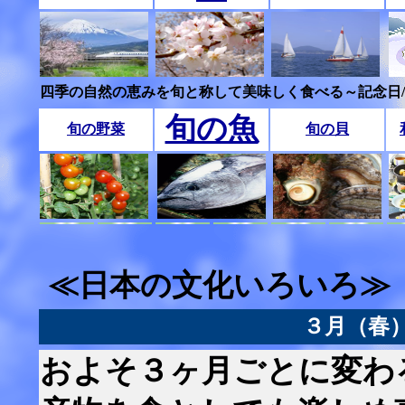
四季の自然の恵みを旬と称して美味しく食べる～記念日
旬の魚
旬の野菜
旬の貝
≪日本の文化いろいろ≫
３月（春
およそ３ヶ月ごとに変わ