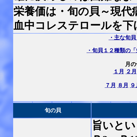
栄養価は
・旬の貝～現代
血中コレステロールを下
・主な旬貝
・旬貝１２種類の「
月の
１月
２月
７月
８月
９
旬の貝
旨いとい