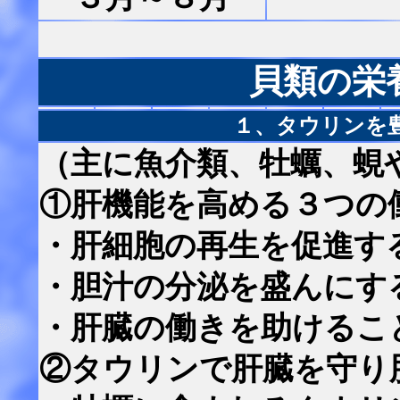
貝類の栄
１、タウリンを
（主に魚介類、牡蠣、蜆
①肝機能を高める３つの
・肝細胞の再生を促進す
・胆汁の分泌を盛んにす
・肝臓の働きを助けるこ
②タウリンで肝臓を守り