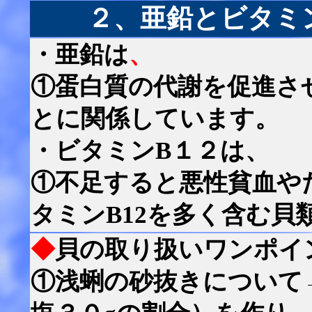
２、亜鉛とビタミン
・亜鉛は
、
①蛋白質の代謝を促進さ
とに関係しています。
・ビタミンB１２は、
①不足すると悪性貧血や
タミンB12を多く含む貝
◆
貝の取り扱いワンポイ
①浅蜊の砂抜きについて