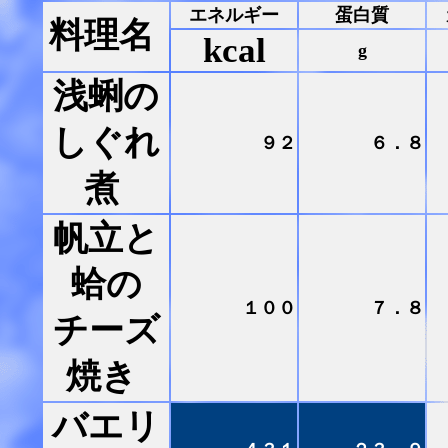
エネルギー
蛋白質
料理名
kcal
g
浅蜊の
しぐれ
９２
６．８
煮
帆立と
蛤の
１００
７．８
チーズ
焼き
バエリ