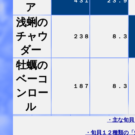
４３１
２３．９
ア
浅蜊の
チャウ
２３８
８．３
ダー
牡蠣の
ベーコ
１８７
８．３
ンロー
ル
・主な旬貝
・旬貝１２種類の「