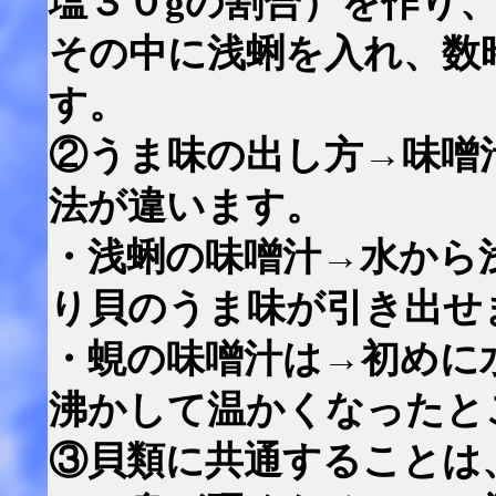
塩３０gの割合）を作り
その中に浅蜊を入れ、数
す。
②うま味の出し方→味噌
法が違います。
・浅蜊の味噌汁→水から
り貝のうま味が引き出せ
・蜆の味噌汁は→初めに
沸かして温かくなったと
③貝類に共通することは