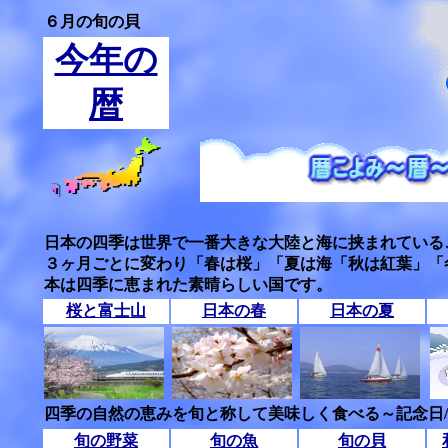
６月の旬の貝
今年の
暦
日本の四季は世界で一番大きな大陸と海に挟まれている
３ヶ月ごとに変わり「春は桜」「夏は海「秋は紅葉」「
本は四季に恵まれた素晴らしい国です。
桜と富士山
日本の春
日本の夏
四季の自然の恵みを旬と称して美味しく食べる～記念日
旬の野菜
旬の魚
旬の貝