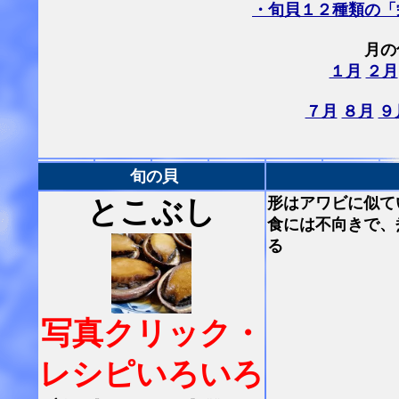
・旬貝１２種類の「
月の
１月
２月
７月
８月
９
旬の貝
形はアワビに似て
とこぶし
食には不向きで、
る
写真クリック・
レシピいろいろ