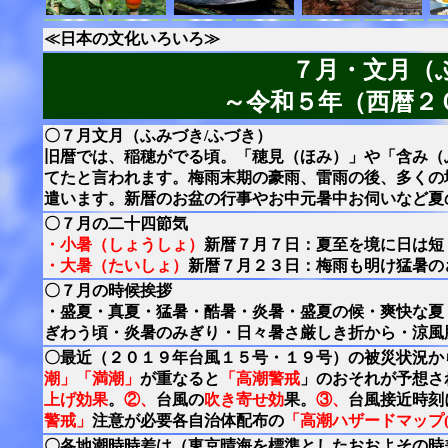
≪日本の文化いろいろ≫
７月・文月（
～令和５年（西暦２
〇７月文月（ふみづき/ふづき）
旧暦では、稲穂がでる頃。「穂見（ほみ）」や「含み（
てたと言われます。梅雨末期の豪雨、雷雨の後、多くの
遣います。新暦のお盆の行事やお中元暑中お伺いなど夏
〇７月の二十四節気
・小暑（しょうしょ）
新暦７月７日：夏至を境に日は短
・大暑（たいしょ）
新暦７月２３日：梅雨も明け猛暑の
〇７月の時候挨拶
・盛夏・真夏・猛暑・酷暑・炎暑・盛夏の候・爽快な夏
ぎわう頃・炎暑のみぎり・日々暑さ厳しき折から・涼風
〇最近（２０１９年台風１５号・１９号）の被災状況か
潮」「満潮」
が重なると
「高潮警戒
」のおそれが予想さ
上げ効果
。
②、
台風の
吹き寄せ効
果。
③、
台風接近時刻
警戒」
注意が必要各自治体配布の
「高潮ハザードマップ(
〇各地潮時時差は（東京晴海を標準としたおおよその時