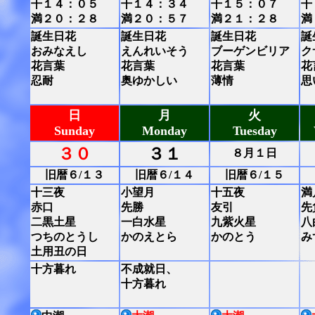
干１４：０５
干１４：３４
干１５：０７
干
満２０：２８
満２０：５７
満２１：２８
満
誕生日花
誕生日花
誕生日花
誕
おみなえし
えんれいそう
ブーゲンビリア
ク
花言葉
花言葉
花言葉
花
忍耐
奥ゆかしい
薄情
思
日
月
火
Sunday
Monday
Tuesday
３０
３１
８月１日
旧暦６/１３
旧暦６/１４
旧暦６/１５
十三夜
小望月
十五夜
満
赤口
先勝
友引
先
二黒土星
一白水星
九紫火星
八
つちのとうし
かのえとら
かのとう
み
土用丑の日
十方暮れ
不成就日、
十方暮れ