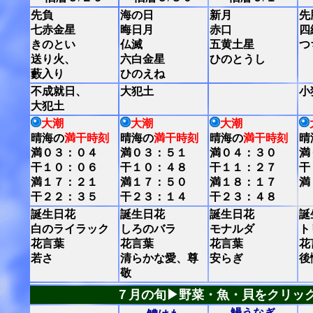
先負
海の日
新月
先
七赤金星
晦日月
赤口
四
きのとい
仏滅
五黄土星
つ
送り火、
六白金星
ひのとうし
藪入り
ひのえね
不成就日、
大犯土
小
大犯土
大潮
大潮
大潮
晴海の
満干時刻
晴海の
満干時刻
晴海の
満干時刻
晴
満０３：０４
満０３：５１
満０４：３０
満
干１０：０６
干１０：４８
干１１：２７
干
満１７：２１
満１７：５０
満１８：１７
満
干２２：３５
干２３：１４
干２３：４８
誕生日花
誕生日花
誕生日花
誕
白のライラック
しろのバラ
モナルダ
ト
花言葉
花言葉
花言葉
花
若さ
清らかな愛、尊
安らぎ
後
敬
７月の旬▶野菜・魚・貝をクリッ
鰻うなぎ