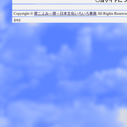
〇当サイトにつ
Copyright ©
暦こよみ～暦～日本文化いろいろ事典
All Rights Reserve
【PR】