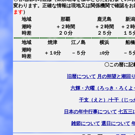
変わります。正確な情報は現地又は関係機関で確認をお
ます
）
地域
那覇
鹿児島
新潟
潮時
＋２時間
＋２時間
＋２時
時差
２０分
２５分
１５
地域
焼津
江ノ島
横浜
船橋
潮時
＋１0分
－５分
±0分
－５
時差
〇この暦に記
旧暦について
月の朔望と潮回
六輝・六曜（ろっき・ろくよ
干支（えと）/十干（じっ
日本の年中行事について
七五三
雑節について
選日について