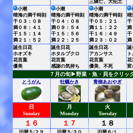
三隣亡、大犯土
小潮
小潮
小潮
晴海の満干時刻
晴海の満干時刻
晴海の満干時刻
晴
干０３：０８
干０４：０８
干０５：２１
干
満０８：４１
満０９：５４
満１１：２２
満
干１５：１４
干１５：５６
干１６：４９
干
満２１：５２
満２２：２５
満２３：０２
満
誕生日花
誕生日花
誕生日花
誕
ホオズキ
ホタルブクロ
アカンサス
ト
花言葉
花言葉
花言葉
花
優美
感謝の気持ち
優美、不死
変
７月の旬▶野菜・魚・貝をクリッ
とうがん
牡蠣かき
青柳あおやぎ
日
月
火
Sunday
Monday
Tuesday
１６
１７
１８
旧暦５/２９
旧暦５/３０
旧暦６/１