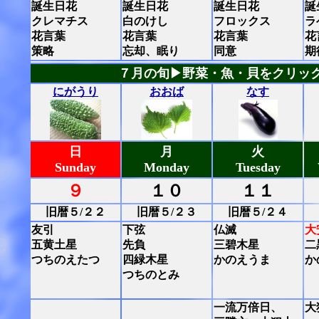
誕生日花
誕生日花
誕生日花
誕
クレマチス
白のけし
フロックス
ラ
花言葉
花言葉
花言葉
花
策略
忘却、眠り
同意
期
７月の旬▶野菜・魚・貝をクリッ
にがうり
おおば
なす
日
月
火
Sunday
Monday
Tuesday
９
１０
１１
旧暦５/２２
旧暦５/２３
旧暦５/２４
友引
下弦
仏滅
大
五黄土星
先負
三碧木星
二
つちのえたつ
四緑木星
かのえうま
か
つちのとみ
一流万倍日、
大