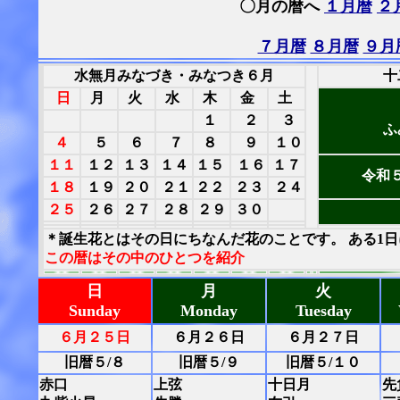
〇月の暦へ
１月暦
２
７月暦
８月暦
９月
水無月みなづき・みなつき６月
十
日
月
火
水
木
金
土
１
２
３
ふ
４
５
６
７
８
９
１０
１１
１２
１３
１４
１５
１６
１７
令和
１８
１９
２０
２１
２２
２３
２４
２５
２６
２７
２８
２９
３０
＊誕生花とはその日にちなんだ花のことです。 ある1
この暦はその中のひとつを紹介
日
月
火
Sunday
Monday
Tuesday
６月２５日
６月２６日
６月２７日
旧暦５/８
旧暦５/９
旧暦５/１０
赤口
上弦
十日月
先