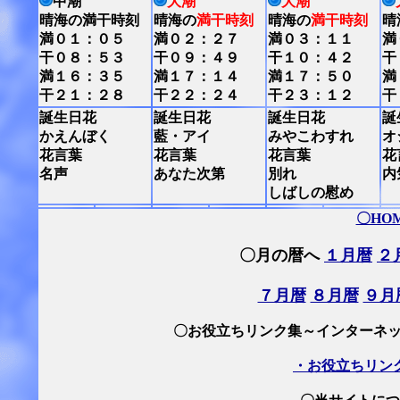
中潮
大潮
大潮
晴海の満干時刻
晴海の
満干時刻
晴海の
満干時刻
晴
満０１：０５
満０２：２７
満０３：１１
満
干０８：５３
干０９：４９
干１０：４２
干
満１６：３５
満１７：１４
満１７：５０
満
干２１：２８
干２２：２４
干２３：１２
干
誕生日花
誕生日花
誕生日花
誕
かえんぼく
藍・アイ
みやこわすれ
オ
花言葉
花言葉
花言葉
花
名声
あなた次第
別れ
内
しばしの慰め
〇HO
〇月の暦へ
１月暦
２
７月暦
８月暦
９月
〇お役立ちリンク集～インターネッ
・お役立ちリン