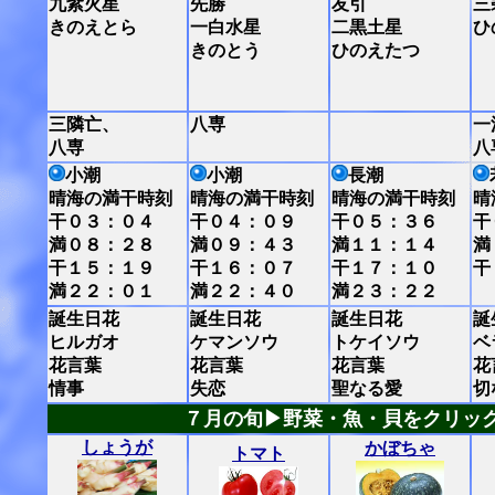
九紫火星
先勝
友引
三
きのえとら
一白水星
二黒土星
ひ
きのとう
ひのえたつ
三隣亡、
八専
一
八専
八
小潮
小潮
長潮
晴海の満干時刻
晴海の満干時刻
晴海の満干時刻
晴
干０３：０４
干０４：０９
干０５：３６
干
満０８：２８
満０９：４３
満１１：１４
満
干１５：１９
干１６：０７
干１７：１０
干
満２２：０１
満２２：４０
満２３：２２
誕生日花
誕生日花
誕生日花
誕
ヒルガオ
ケマンソウ
トケイソウ
ベ
花言葉
花言葉
花言葉
花
情事
失恋
聖なる愛
切
７月の旬▶野菜・魚・貝をクリッ
しょうが
かぼちゃ
トマト