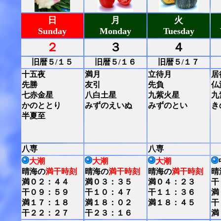
日
月
火
Sunday
Monday
Tuesday
２
３
４
旧暦５/１５
旧暦５/１６
旧暦５/１７
十五夜
満月
立待月
居
先勝
友引
先負
仏
七赤金星
八白土星
九紫火星
九
かのととり
みずのえいぬ
みずのとい
き
半夏至
八専
八専
大潮
大潮
大潮
晴海の
満干時刻
晴海の
満干時刻
晴海の
満干時刻
晴
満０２：４４
満０３：３５
満０４：２３
干
干０９：５９
干１０：４７
干１１：３６
満
満１７：１８
満１８：０２
満１８：４５
干
干２２：２７
干２３：１６
満