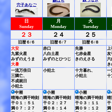
鱧はも
穴子あなご
日
月
火
Sunday
Monday
Tuesday
２３
２４
２５
旧暦６/６
旧暦６/７
旧暦６/８
大安
赤口
先勝
上
九紫火星
八白土星
七赤金星
友
みずのえうま
みずのとひつじ
きのえさる
六
大暑
き
一流万倍日
小犯土
十方暮れ、
一
三隣亡、
小犯土
十
不成就日
小犯土
中潮
小潮
小潮
晴海の満干時刻
晴海の満干時刻
晴海の満干時刻
晴
干０１：５１
干０２：２７
干０３：１１
干
満０７：２７
満０８：１４
満０９：１２
満