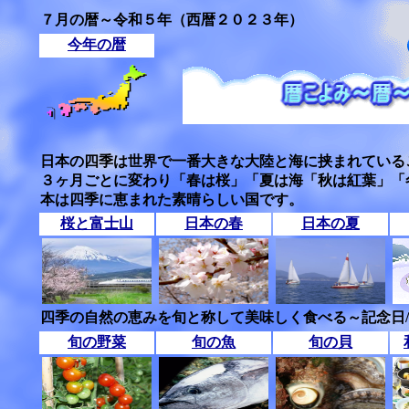
７月の暦～令和５年（西暦２０２３年）
今年の暦
日本の四季は世界で一番大きな大陸と海に挟まれている
３ヶ月ごとに変わり「春は桜」「夏は海「秋は紅葉」「
本は四季に恵まれた素晴らしい国です。
桜と富士山
日本の春
日本の夏
四季の自然の恵みを旬と称して美味しく食べる～記念日
旬の野菜
旬の魚
旬の貝