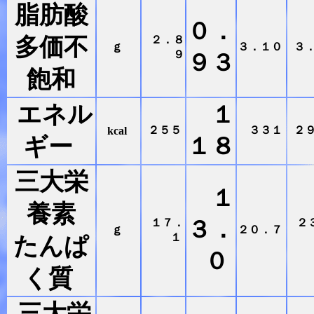
脂肪酸
０．
多価不
２．８
ｇ
３．１０
３
９
９３
飽和
エネル
１
２５５
３３１
２
kcal
ギー
１８
三大栄
１
養素
１７．
３．
２
ｇ
２０．７
１
たんぱ
０
く質
三大栄