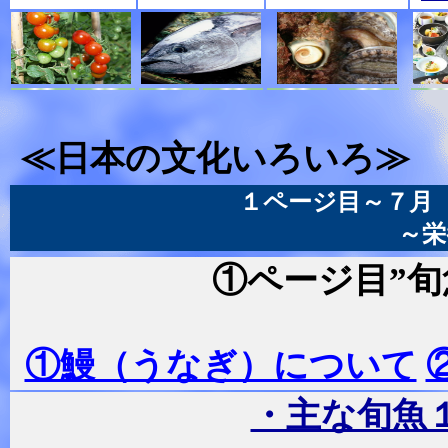
≪日本の文化いろいろ≫
１ページ目～７月
～栄
①ページ目”旬
①鰻（うなぎ）について
・主な旬魚