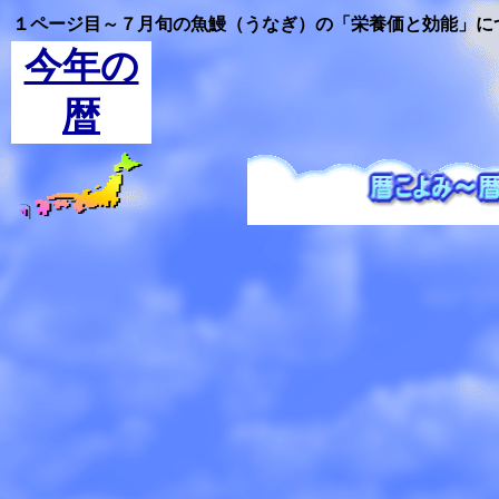
１ページ目～７月旬の魚鰻（うなぎ）の「栄養価と効能」に
今年の
暦