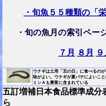
・旬魚５５種類の「
・旬の魚月の索引ペー
７月
８月
９
ウナ
ギは土用「丑の日」に食べるのが
味がよい。ウナギが夏バテによいこと
ミンＡも豊富に含まれている
五訂増補日本食品標準成分
ら