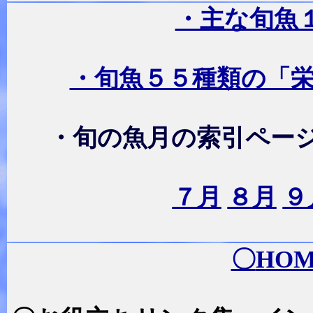
・主な旬魚
・旬魚５５種類の「
・旬の魚月の索引ペー
７月
８月
９
〇
HO