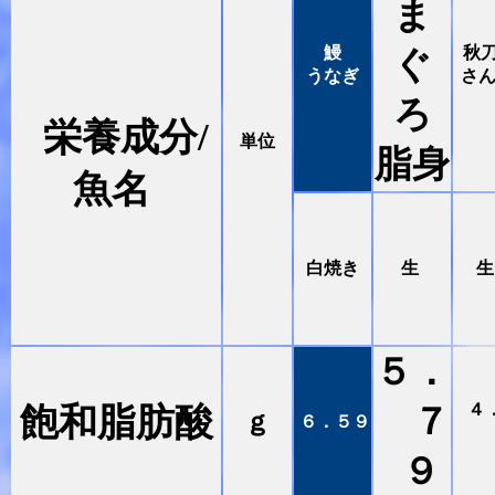
ま
鰻
秋
ぐ
うなぎ
さ
ろ
栄養成分/
単位
脂身
魚名
白焼き
生
５．
４
飽和脂肪酸
７
ｇ
６．５９
９