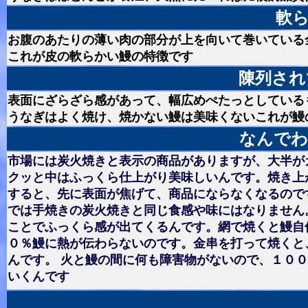
軟
お腹のあたりの薄い肉の部分が上を向いて巻いている
これが皮の軟らかい鰻の特徴です
陳列され
表面にざらざら感があって、幅広めぺたっとしている
うなぎはよく焼け、焼かない鰻は美味くないこれが鰻
なんでわ
市場には炭火焼きと表示の商品がありますが、大半が
クッと中はふっくら仕上がり美味しいんです。焼き上
すると、先に表面が焦げて、商品にならなくなるので
では手焼きの炭火焼きと同じ食感や味にはなりません
ことでふっくら感が出てくるんです。網で焼くと鰻自
０％鰻に熱が伝わらないのです。金串を打って焼くと
んです。 火と鰻の間に何も障害物がないので、１０
いくんです