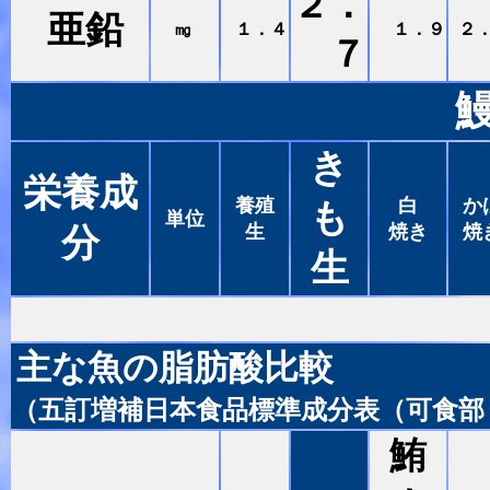
２．
亜鉛
㎎
１．４
１．９
２
７
き
栄養成
養殖
白
か
も
単位
生
焼き
焼
分
生
主な魚の脂肪酸比較
（五訂増補日本食品標準成分表（可食部
鮪