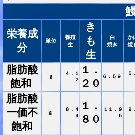
き
栄養成
養殖
白
か
も
単位
生
焼き
焼
分
生
脂肪酸
１．
４．１
５
ｇ
６．５９
２
飽和
２０
脂肪酸
１．
一価不
８．４
１１．９
９
ｇ
４
５
８０
飽和