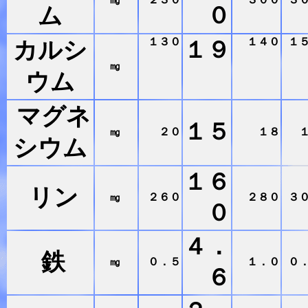
ム
０
１３０
１４０
１
カルシ
１９
㎎
ウム
マグネ
１５
㎎
２０
１８
シウム
１６
リン
㎎
２６０
２８０
３
０
４．
鉄
㎎
０．５
１．０
０
６