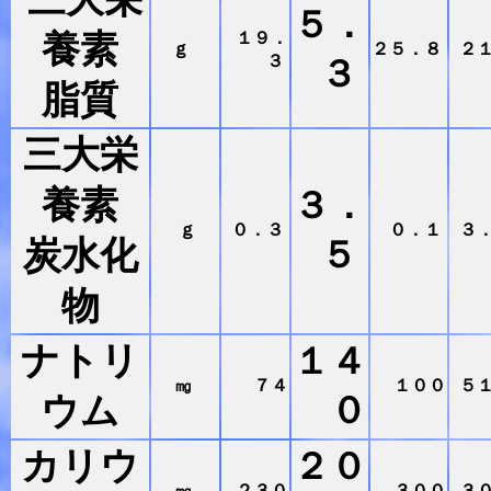
５．
養素
１９．
ｇ
２５．８
２
３
３
脂質
三大栄
養素
３．
ｇ
０．３
０．１
３
炭水化
５
物
ナトリ
１４
㎎
７４
１００
５
ウム
０
カリウ
２０
㎎
２３０
３００
３