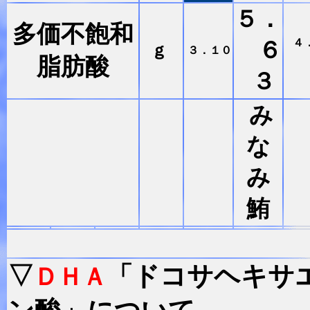
５．
多価不飽和
４
６
ｇ
３．１０
脂肪酸
３
み
な
み
鮪
▽
「ドコサヘキサ
ＤＨＡ