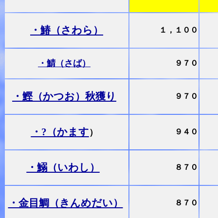
・鰆（さわら）
１，１００
・鯖（さば）
９７０
・鰹（かつお）秋獲り
９７０
・?（かます
）
９４０
・鰯（いわし）
８７０
・金目鯛（きんめだい）
８７０