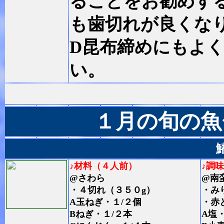
ることをお勧めす
も歯切れが良くな
D昆布締めにもよ
い。
１月の旬の魚
♪材料（４人前）
♪調
@さわら
@南
・４切れ（３５０g）
・み
A玉ねぎ・１/２個
・赤
Bねぎ・１/２本
A塩