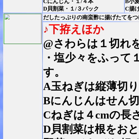
Cにんじん・１/４本
B小
D貝割菜・１/３パック
C揚
だしたっぷりの南蛮酢に揚げたてをつ
♪下拵えほか
@さわらは１切れ
・塩少々をふって
す。
A玉ねぎは縦薄切
Bにんじんはせん
Cねぎは４cmの長
D貝割菜は根をお