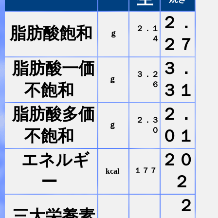
２．
脂肪酸飽和
２．１
ｇ
４
２７
脂肪酸一価
３．
３．２
ｇ
６
不飽和
３１
脂肪酸多価
２．
２．３
ｇ
０
不飽和
０１
エネルギ
２０
１７７
kcal
ー
２
２
三大栄養素