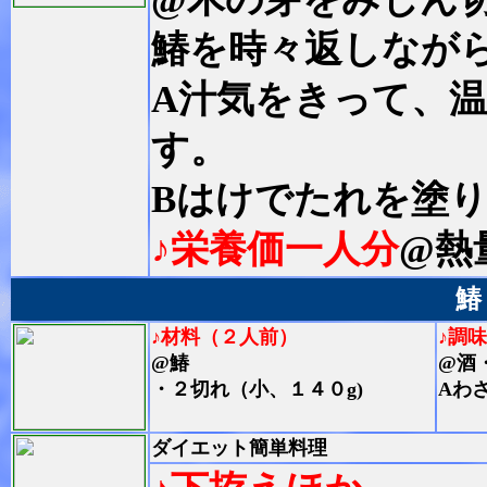
鰆を時々返しなが
A汁気をきって、
す。
Bはけでたれを塗
♪栄養価一人分
@熱
鰆
♪材料（２人前）
♪調
@鰆
@酒
・２切れ（小、１４０g)
Aわ
ダイエット簡単料理