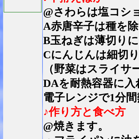
@さわらは塩コシ
A赤唐辛子は種を
B玉ねぎは薄切り
Cにんじんは細切
（野菜はスライサ
DAを耐熱容器に
電子レンジで1分
♪作り方と食べ方
@焼きます。