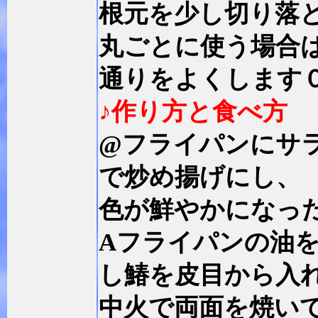
根元を少し切り落
丸ごとに使う場合
通りをよくします
♪作り方と食べ方
@フライパンにサ
で炒め揚げにし、
色が鮮やかになっ
Aフライパンの油
し鰆を皮目から入
中火で両面を焼い