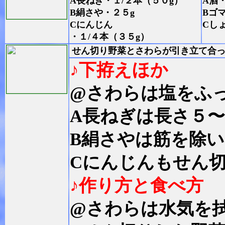
A長ねぎ・１/２本（５０g）
A酒
B絹さや・２５g
Bゴ
Cにんじん
Cし
・１/４本（３５g）
せん切り野菜とさわらが引き立て合
♪下拵えほか
@さわらは塩をふっ
A長ねぎは長さ５〜
B絹さやは筋を除
Cにんじんもせん
♪作り方と食べ方
@さわらは水気を