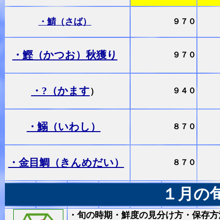
・鯖（さば）
９７０
・鰹（かつお）秋獲り
９７０
・?（かます
）
９４０
・鰯（いわし）
８７０
・金目鯛（きんめだい）
８７０
１月の
・旬の時期・鮮度の見分け方・保存方