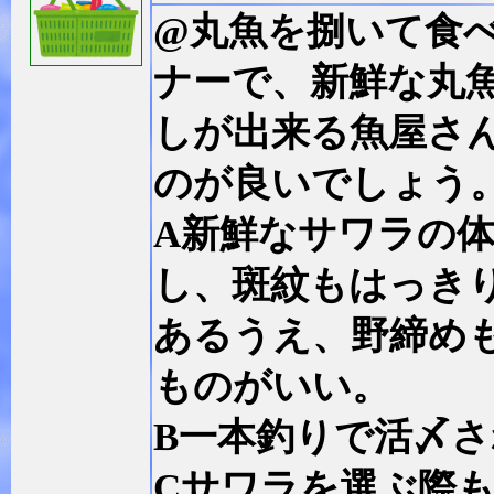
@丸魚を捌いて食
ナーで、新鮮な丸
しが出来る魚屋さ
のが良いでしょう
A新鮮なサワラの
し、斑紋もはっき
あるうえ、野締め
ものがいい。
B一本釣りで活〆
Cサワラを選ぶ際