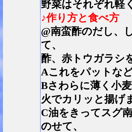
野菜はそれぞれ軽
♪作り方と食べ方
@南蛮酢のだし、
て、
酢、赤トウガラシ
Aこれをパットな
Bさわらに薄く小
火でカリッと揚げ
C油をきってスグ
のせて、