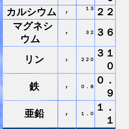
１３
カルシウム
２２
r
マグネシ
３６
３２
r
ウム
３１
リン
２２０
r
０
０．
鉄
０．８
r
９
１．
亜鉛
１．０
r
１