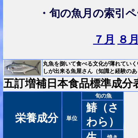
・旬の魚月の索引ペ
７月
８
丸魚を捌いて食べる文化が薄れていく
しが出来る魚屋さん（知識と経験のあ
五訂増補日本食品標準成分
旬の魚
鰆（さ
栄養成分
単位
わら）
生
焼き