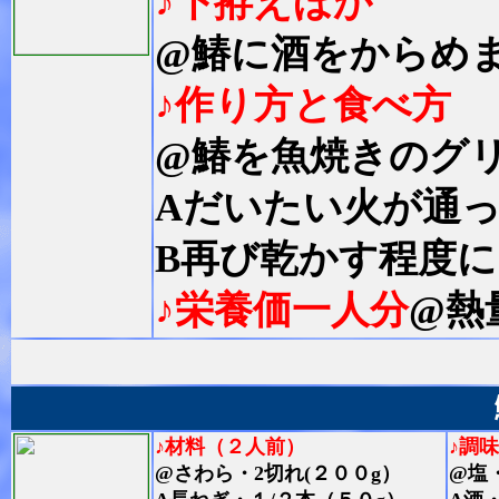
♪下拵えほか
@鰆に酒をからめ
♪作り方と食べ方
@鰆を魚焼きのグ
Aだいたい火が通
B再び乾かす程度に
♪栄養価一人分
@熱
♪材料（２人前）
♪調
@さわら・2切れ(２００g）
@塩