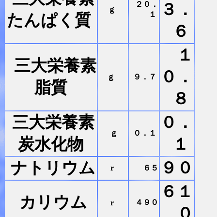
２０．
３．
ｇ
１
たんぱく質
６
１
三大栄養素
０．
ｇ
９．７
脂質
８
三大栄養素
０．
ｇ
０．１
炭水化物
１
ナトリウム
９０
r
６５
６１
カリウム
４９０
r
０