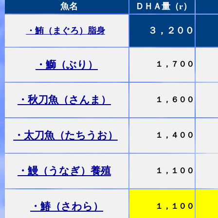
魚名
ＤＨＡ量（r）
３，２００
・鮪（まぐろ）脂身
・鰤（ぶり）
１，７００
・秋刀魚（さんま）
１，６００
・太刀魚（たちうお）
１，４００
・鰻（うなぎ）養殖
１，１００
・鰆（さわら）
１，１００