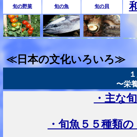
旬の野菜
旬の魚
旬の貝
≪日本の文化いろいろ≫
１
〜栄
・主な旬
・旬魚５５種類の