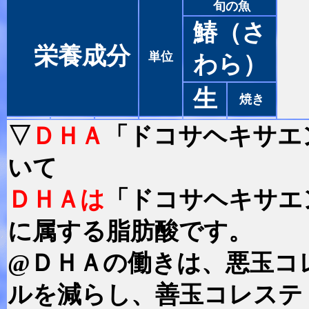
旬の魚
鰆（さ
栄養成分
単位
わら）
生
焼き
▽
ＤＨＡ
「ドコサヘキサエ
いて
ＤＨＡは
「ドコサヘキサエ
に属する脂肪酸です。
@ＤＨＡの働きは、悪玉コ
ルを減らし、善玉コレステ