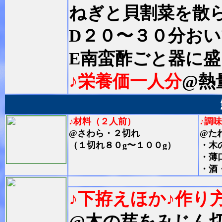
ねぎと貝割菜を散
D２０〜３０分お
E南蛮酢ごと器に
♪栄養価一人分
@熱
♪材料（２人前）
♪調
@さわら・２切れ
@た
（１切れ８０g〜１００g）
・木
・薄
・酒
♪下拵えほか
♪作り
@木の芽をみじん