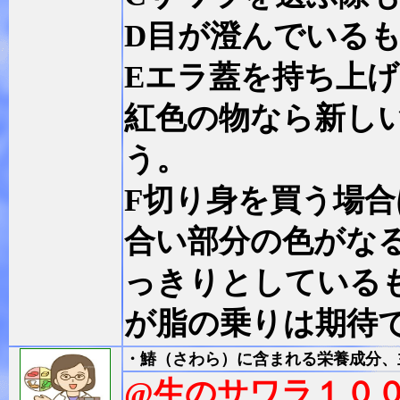
D目が澄んでいる
Eエラ蓋を持ち上
紅色の物なら新し
う。
F切り身を買う場
合い部分の色がな
っきりとしている
が脂の乗りは期待
・鰆（さわら）
に含まれる栄養成分、
@生のサワラ１０