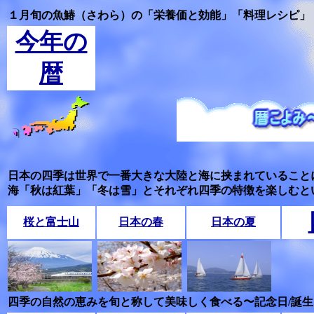
１月旬の魚鰆（さわら）の「栄養価と効能」「料理レシピ」
今年の
暦
日本の四季は世界で一番大きな大陸と海に挟まれていること
海「秋は紅葉」「冬は雪」とそれぞれ四季の特徴を楽しむと
桜と富士山
日本の春
日本の夏
四季の自然の恵みを旬と称して美味しく食べる〜記念日/誕