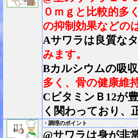
０ｍｇと比較的多
の抑制効果などの
Aサワラは良質な
みます。
Bカルシウムの吸
多く、骨の健康維
CビタミンＢ12が
く関わっており、
・調理のポイント
@サワラは身が非