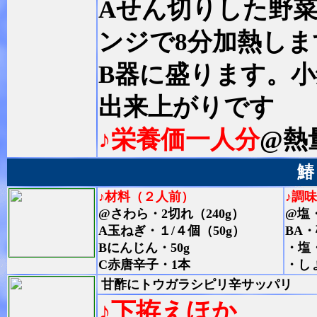
Aせん切りした野
ンジで8分加熱しま
B器に盛ります。
出来上がりです
♪栄養価一人分
@熱
鰆
♪材料（２人前）
♪調
@さわら・2切れ（240g）
@塩
A玉ねぎ・１/４個（50g）
BA
Bにんじん・50g
・塩
C赤唐辛子・1本
・し
甘酢にトウガラシピリ辛サッパリ
♪下拵えほか