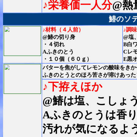
♪栄養価一人分
@熱
鰆のソ
♪材料（４人前）
♪調
@鰆の切り身
@塩
・４切れ
B白
Aふきのとう
Cレ
・１０個（６０ｇ）
E黒
バターを焦がしてレモンの酸味をきか
ふきのとうとのほろ苦さが溶けあった
♪下拵えほか
@鰆は塩、こしょ
Aふきのとうは香
汚れが気になるよ