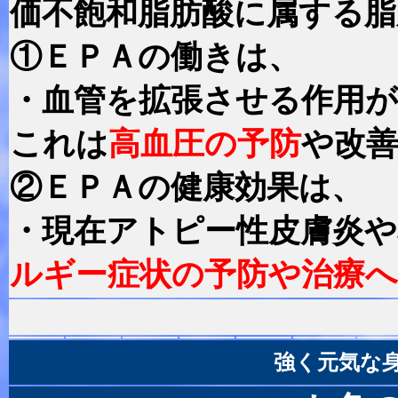
価不飽和脂肪酸に属する脂
①ＥＰＡの働きは、
・血管を拡張させる作用
これは
高血圧の予防
や改
②ＥＰＡの健康効果は、
・現在アトピー性皮膚炎
ルギー症状の予防や治療へ
強く元気な