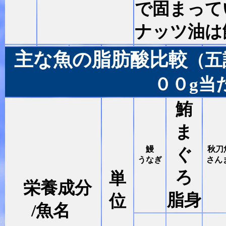
で固まって
ナッツ油は
主な魚の脂肪酸比較
五
（
００g当
鮪
ま
鰻
秋刀
ぐ
うなぎ
さん
ろ
単
栄養成分
脂身
位
/魚名