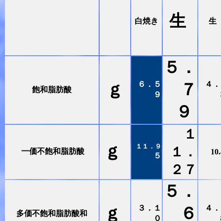
生
白焼き
生
５．
６．５
４．
ｇ
７
飽和脂肪酸
９
９
１
ｇ
１１．９
１．
一価不飽和脂肪酸
10
５
２７
５．
３．１
４．
ｇ
６
多価不飽和脂肪酸和
０