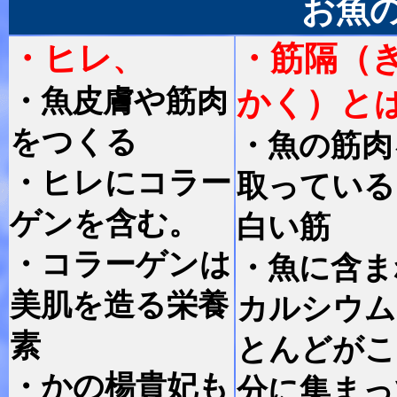
お魚
・ヒレ
・筋隔（
、
・魚皮膚や筋肉
かく）と
をつくる
・魚の筋肉
・ヒレにコラー
取っている
ゲンを含む。
白い筋
・コラーゲンは
・魚に含ま
美肌を造る栄養
カルシウム
素
とんどがこ
・かの楊貴妃も
分に集まっ