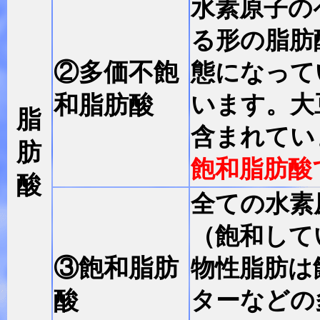
水素原子の
る形の脂肪
②多価不飽
態になって
和脂肪酸
います。大
脂
含まれてい
肪
飽和脂肪酸
酸
全ての水素
（飽和して
③飽和脂肪
物性脂肪は
酸
ターなどの