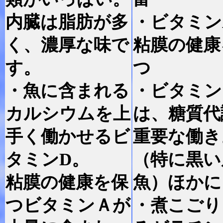
内臓は脂肪が多
・ビタミン
く、濃厚な味で
粘膜の健康
す。
つ
・魚に含まれる
・ビタミン
カルシウムを上
は、糖質代
手く働かせるビ
重要な働き
タミンD。
（特に黒い
粘膜の健康を保
魚）ほかに
つビタミンＡが
・煮こごり