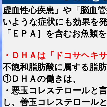
虚血性心疾患」や「脳血管
いような症状にも効果を
「ＥＰＡ］を含むお魚類
・ＤＨＡは「ドコサヘキ
不飽和脂肪酸に属する脂肪
①ＤＨＡの働きは、
・悪玉コレステロールと
し、善玉コレステロール