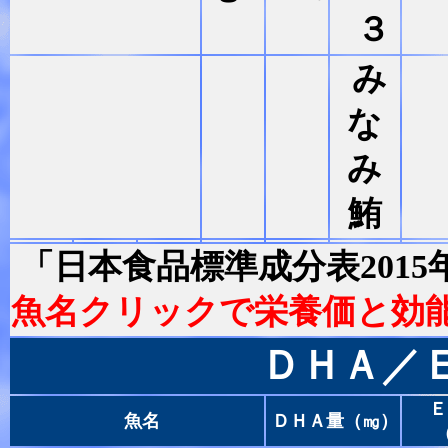
３
み
な
み
鮪
「日本食品標準成分表201
魚名クリックで栄養価と効
ＤＨＡ／
Ｅ
魚名
ＤＨＡ量（㎎）