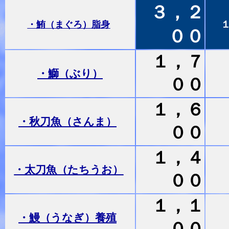
３，２
・鮪（まぐろ）脂身
００
１，７
・鰤（ぶり）
００
１，６
・秋刀魚（さんま）
００
１，４
・太刀魚（たちうお）
００
１，１
・鰻（うなぎ）養殖
００