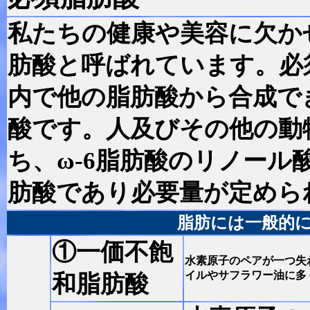
私たちの健康や美容に欠か
肪酸と呼ばれています。
必
内で他の脂肪酸から合成で
酸です。人及びその他の動
ち、ω-6脂肪酸のリノール酸
肪酸であり必要量が定めら
脂肪には一般的
①一価不飽
水素原子のペアが一つ失
イルやサフラワー油に多
和脂肪酸