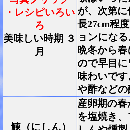
が、次第に
・レシピいろい
長27cm
ろ
ョンになる
美味しい時期 ３
晩冬から春
月
ので早目に
味わいです
や酢などの
産卵期の春
を塩焼き、
鰊（にしん）
しんや燻製