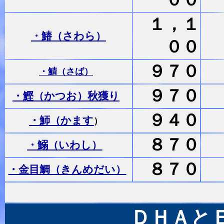
１，１
・鰆（さわら）
００
９７０
・鯖（さば）
９７０
・鰹（かつお）秋獲り
９４０
・魳（かます
）
８７０
・鰯（いわし）
８７０
・金目鯛（きんめだい）
ＤＨＡと