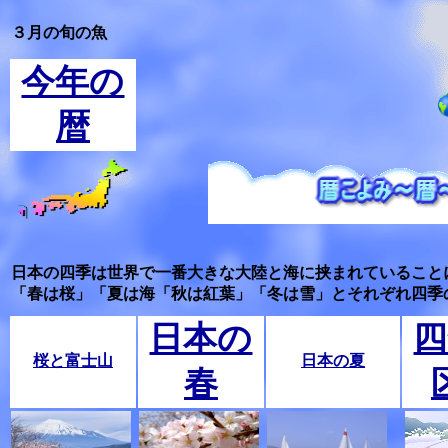
３月の旬の魚
今年の
暦
日本の四季は世界で一番大きな大陸と海に挟まれていること
「春は桜」「夏は海「秋は紅葉」「冬は雪」とそれぞれ四季
日本の
四
桜と富士山
日本の夏
春