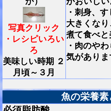
か）
がおいしい
・刺身、す
大きくなり
写真クリック
煮て食べと
・レシピいろい
・肉のやわ
ろ
気がありま
美味しい時期 ２
月頃～３月
魚の栄養素
必須脂肪酸