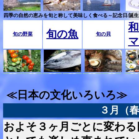
四季の自然の恵みを旬と称して美味しく食べる～記念日/誕
和
旬の魚
旬の野菜
旬の貝
マ
≪日本の文化いろいろ≫
３月（春
およそ３ヶ月ごとに変わる