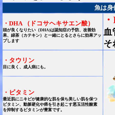
魚は身
・
・DHA （ドコサヘキサエン酸）
血
頭が良くなりたい（DHA)は認知症の予防、改善効
果、緑茶（カテキン）と一緒にとるとさらに効果アッ
プします
そ
・タウリン
目に良く、成人病にも。
・ビタミン
最近肌にニキビが健康的な肌を保ち美しい肌を保つ
ビタミン、動脈硬化や癌を引き起こす悪玉活性酸素
を抑制するビタミンが豊富です。