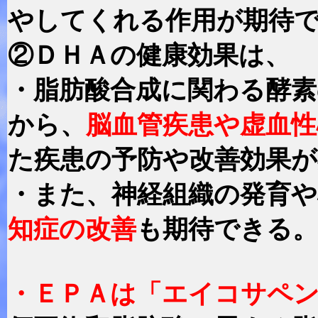
やしてくれる作用が期待
②ＤＨＡの健康効果は、
・脂肪酸合成に関わる酵
から、
脳血管疾患や虚血性
た疾患の予防や改善効果
・また、神経組織の発育
知症の改善
も期待できる。
・ＥＰＡは「エイコサペ