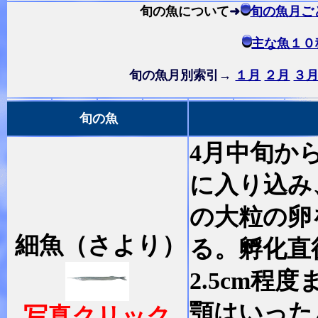
旬の魚について
➜
旬の魚月ご
主な魚１０
旬の魚月別索引→
１月
２月
３
旬の魚
4月中旬か
に入り込み
の大粒の卵
細魚（さより）
る。孵化直
2.5cm
顎はいった
写真クリック