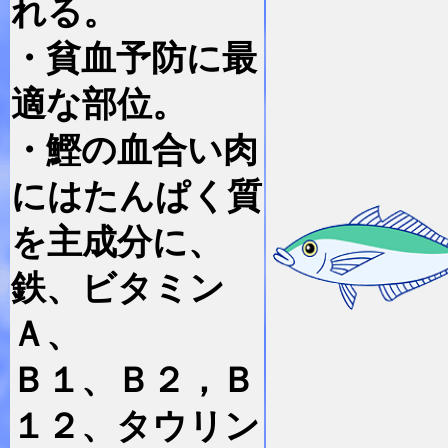
れる。
・貧血予防に最
適な部位。
・鰹の血合い肉
にはたんぱく質
を主成分に、
鉄、ビタミン
Ａ、
Ｂ１、Ｂ２，Ｂ
１２、タウリン