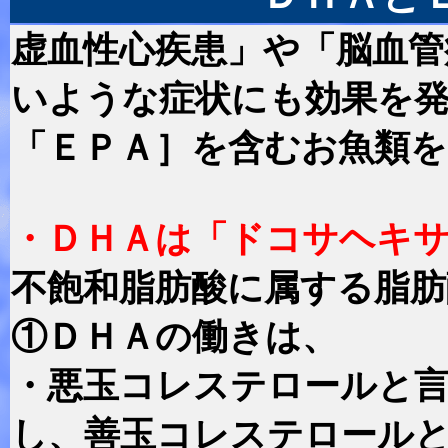
虚血性心疾患」や「脳血管
いような症状にも効果を
「ＥＰＡ］を含むお魚類
・ＤＨＡは「ドコサヘキ
不飽和脂肪酸に属する脂肪
①ＤＨＡの働きは、
・悪玉コレステロールと
し、善玉コレステロール