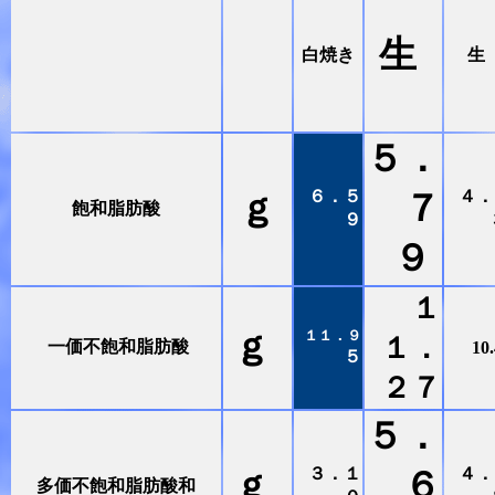
生
白焼き
生
５．
６．５
４．
ｇ
７
飽和脂肪酸
９
９
１
ｇ
１１．９
１．
一価不飽和脂肪酸
10
５
２７
５．
３．１
４．
ｇ
６
多価不飽和脂肪酸和