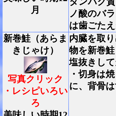
タンパク質
月
ノ酸のバラ
は歯ごたえ
新巻鮭（あらま
内臓を取り
きじゃけ）
物を新巻鮭
塩抜きして
・切身は焼
写真クリック
に、背骨は
・レシピいろい
ろ
美味しい時期12