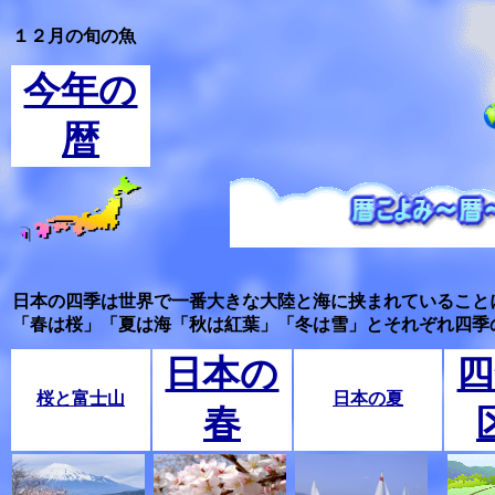
１２月の旬の魚
今年の
暦
日本の四季は世界で一番大きな大陸と海に挟まれていること
「春は桜」「夏は海「秋は紅葉」「冬は雪」とそれぞれ四季
日本の
四
桜と富士山
日本の夏
春