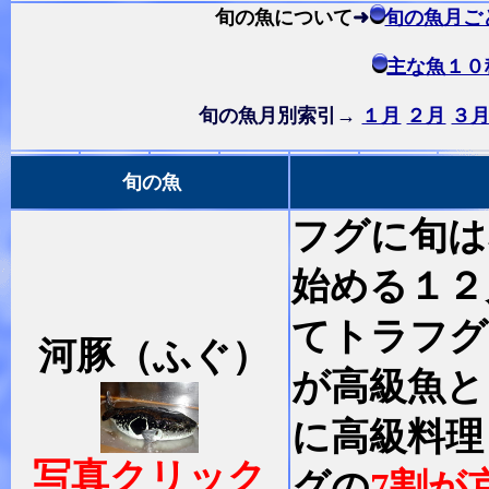
旬の魚について
➜
旬の魚月ご
主な魚１０
旬の魚月別索引→
１月
２月
３
旬の魚
フグに旬は
始める１２
てトラフグ
河豚（ふぐ）
が高級魚と
に高級料理
写真クリック
グの
7割が