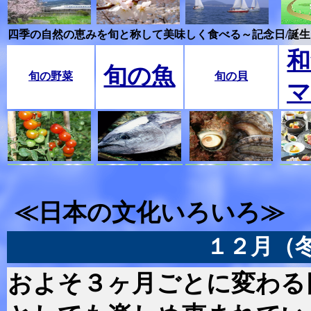
四季の自然の恵みを旬と称して美味しく食べる～記念日/誕
和
旬の魚
旬の野菜
旬の貝
マ
≪日本の文化いろいろ≫
１２月（
およそ３ヶ月ごとに変わる