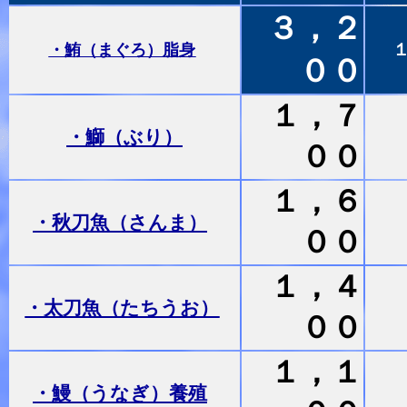
３，２
・鮪（まぐろ）脂身
００
１，７
・鰤（ぶり）
００
１，６
・秋刀魚（さんま）
００
１，４
・太刀魚（たちうお）
００
１，１
・鰻（うなぎ）養殖