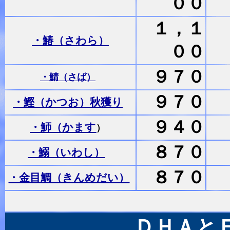
００
１，１
・鰆（さわら）
００
９７０
・鯖（さば）
９７０
・鰹（かつお）秋獲り
９４０
・魳（かます
）
８７０
・鰯（いわし）
８７０
・金目鯛（きんめだい）
ＤＨＡと