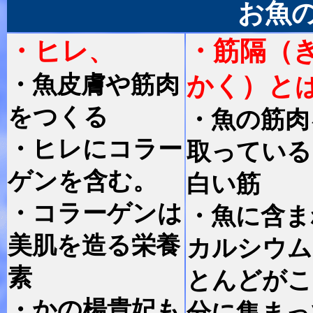
お魚
・ヒレ
・筋隔（
、
・魚皮膚や筋肉
かく）と
をつくる
・魚の筋肉
・ヒレにコラー
取っている
ゲンを含む。
白い筋
・コラーゲンは
・魚に含ま
美肌を造る栄養
カルシウム
素
とんどがこ
・かの楊貴妃も
分に集まっ