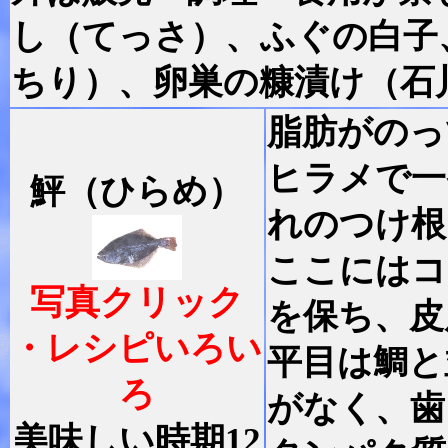
し（てっさ）、ふぐの白子
ちり）、卵巣の糠漬け（石
脂肪がのっ
ヒラメで一
鮃（ひらめ）
れのつけ根
ここにはコ
写真クリック
を保ち、皮
・レシピいろい
平目は鯛と
ろ
がなく、歯
美味しい時期12