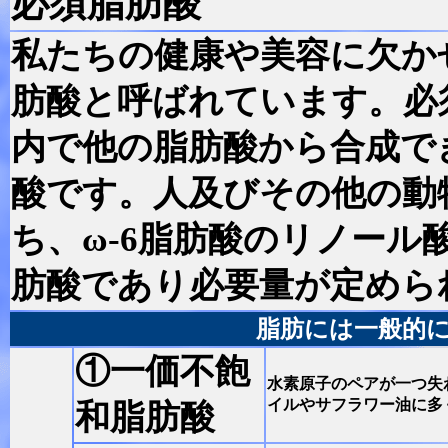
必須脂肪酸
私たちの健康や美容に欠か
肪酸と呼ばれています。
必
内で他の脂肪酸から合成で
酸です。人及びその他の動
ち、ω-6脂肪酸のリノール酸
肪酸であり必要量が定めら
脂肪には一般的
①一価不飽
水素原子のペアが一つ失
イルやサフラワー油に多
和脂肪酸