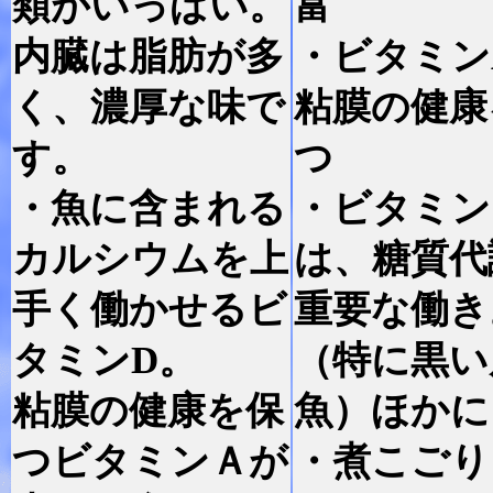
類がいっぱい。
富
内臓は脂肪が多
・ビタミン
く、濃厚な味で
粘膜の健康
す。
つ
・魚に含まれる
・ビタミン
カルシウムを上
は、糖質代
手く働かせるビ
重要な働き
タミンD。
（特に黒い
粘膜の健康を保
魚）ほかに
つビタミンＡが
・煮こごり