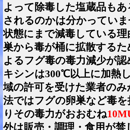
よって除毒した塩蔵品もあ
されるのかは分かっていま
状態にまで減毒している理
巣から毒が桶に拡散するた
よるフグ毒の毒力減少が認
キシンは300℃以上に加
域の許可を受けた業者のみ
法ではフグの卵巣など毒を
りその毒力がおおむね
10M
外は販売・調理・食用が禁