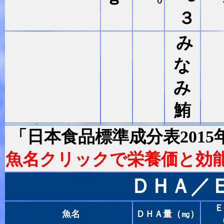
０
３
み
な
み
鮪
「日本食品標準成分表201
魚名クリックで栄養価と効
ＤＨＡ／
Ｅ
魚名
ＤＨＡ量（㎎）