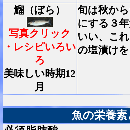
鰡（ぼら）
旬は秋から
にする３年
写真クリック
いい、これ
・レシピいろい
の塩漬けを
ろ
美味しい時期12
月
魚の栄養素