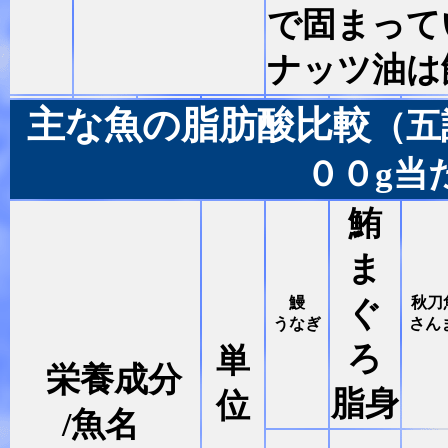
で固まって
ナッツ油は
主な魚の脂肪酸比較
（五
００g当
鮪
ま
鰻
秋刀
ぐ
うなぎ
さん
ろ
単
栄養成分
脂身
位
/魚名