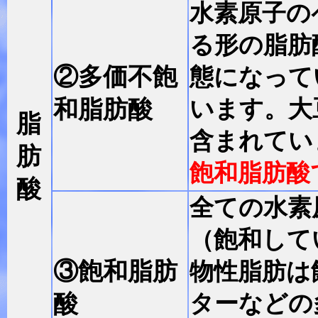
水素原子の
る形の脂肪
②多価不飽
態になって
和脂肪酸
います。大
脂
含まれてい
肪
飽和脂肪酸
酸
全ての水素
（飽和して
③飽和脂肪
物性脂肪は
酸
ターなどの