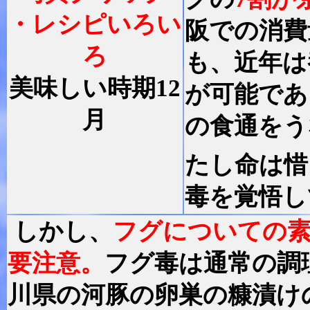
・レシピいろい
阪での消費
ろ
も、近年は
美味しい時期12
が可能であ
月
の食通をう
たし命は惜
毒を覚悟し
しかし、
フグについての素
要注意。
フグ毒は通常の調
川県の河豚の卵巣の糠漬け