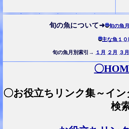
旬の魚について➜
旬の魚
主な魚１０
旬の魚月別索引→
１月
２月
３
〇
HOM
〇お役立ちリンク集～イン
検