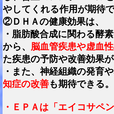
やしてくれる作用が期待
②ＤＨＡの健康効果は、
・脂肪酸合成に関わる酵
から、
脳血管疾患や虚血性
た疾患の予防や改善効果
・また、神経組織の発育
知症の改善
も期待できる。
・ＥＰＡは「エイコサペ