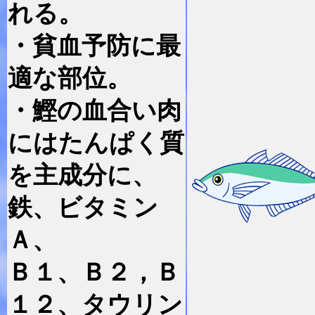
れる。
・貧血予防に最
適な部位。
・鰹の血合い肉
にはたんぱく質
を主成分に、
鉄、ビタミン
Ａ、
Ｂ１、Ｂ２，Ｂ
１２、タウリン