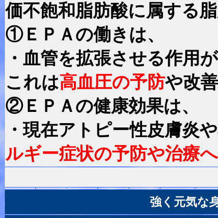
価不飽和脂肪酸に属する脂
①ＥＰＡの働きは、
・血管を拡張させる作用
これは
高血圧の予防
や改
②ＥＰＡの健康効果は、
・現在アトピー性皮膚炎
ルギー症状の予防や治療へ
強く元気な