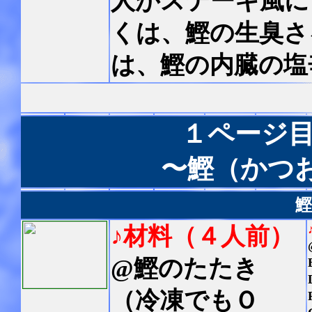
人がステーキ風に
くは、鰹の生臭さ
は、鰹の内臓の塩
１ページ
〜鰹（かつ
♪材料（４人前）
@鰹のたたき
（冷凍でもＯ