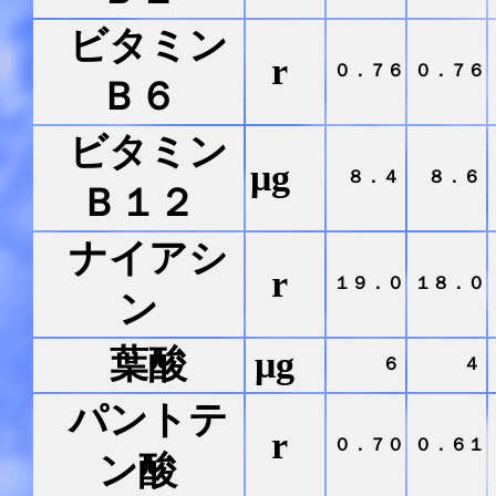
ビタミン
r
０．７６
０．７６
Ｂ６
ビタミン
μg
８．４
８．６
Ｂ１２
ナイアシ
r
１９．０
１８．０
ン
葉酸
μg
６
４
パントテ
r
０．７０
０．６１
ン酸