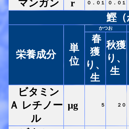
マンガン
r
０．０１
０．０１
鰹（
かつお
春
秋獲
単
獲
栄養成分
り、
位
り、
生
生
ビタミン
Ａ レチノー
μg
５
２０
ル