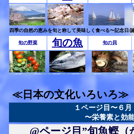
四季の自然の恵みを旬と称して美味しく食べる〜記念日/
旬の魚
旬の野菜
旬の貝
≪日本の文化いろいろ≫
１ページ目〜６月
〜栄養素と効
@ページ目”旬魚鰹（