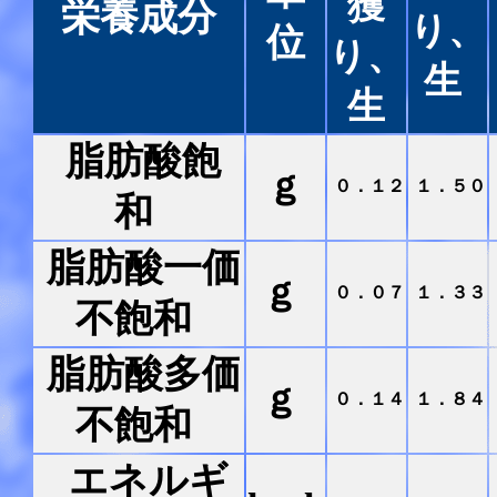
獲
栄養成分
り、
位
り、
生
生
脂肪酸飽
ｇ
０．１２
１．５０
和
脂肪酸一価
ｇ
０．０７
１．３３
不飽和
脂肪酸多価
ｇ
０．１４
１．８４
不飽和
エネルギ