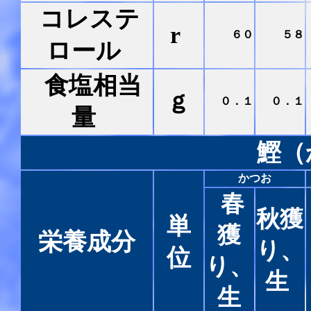
コレステ
r
６０
５８
ロール
食塩相当
ｇ
０．１
０．１
量
鰹（
かつお
春
秋獲
単
獲
栄養成分
り、
位
り、
生
生