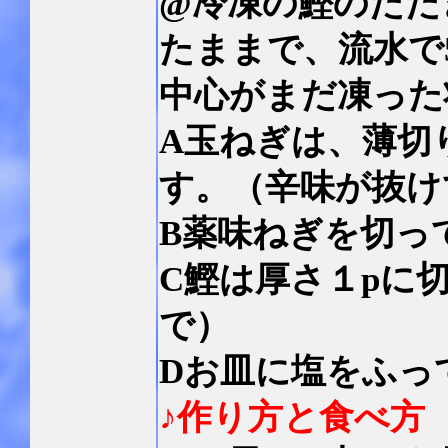
@冷凍の鰹のたた
たままで、流水で
中心がまだ凍った
A玉ねぎは、薄切
す。（辛味が抜け
B薬味ねぎを切っ
C鰹は厚さ１pに
で）
Dお皿に塩をふっ
♪作り方と食べ方