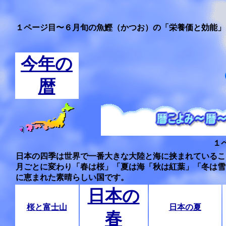
１ページ目〜６月旬の魚鰹（かつお）の「栄養価と効能」
今年の
暦
１
日本の四季は世界で一番大きな大陸と海に挟まれているこ
月ごとに変わり「春は桜」「夏は海「秋は紅葉」「冬は雪
に恵まれた素晴らしい国です。
日本の
桜と富士山
日本の夏
春