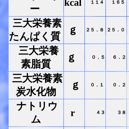
kcal
１１４
１６５
ー
三大栄養素
ｇ
２５．８
２５．０
たんぱく質
三大栄養
ｇ
０．５
６．２
素脂質
三大栄養素
ｇ
０．１
０．２
炭水化物
ナトリウ
r
４３
３８
ム