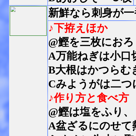
新鮮なら刺身が一
♪下拵えほか
@鰹を三枚におろ
A万能ねぎは小口
B大根はかつらむ
Cみようがは二つ
♪作り方と食べ方
@鰹は塩をふり、
A盆ざるにのせて