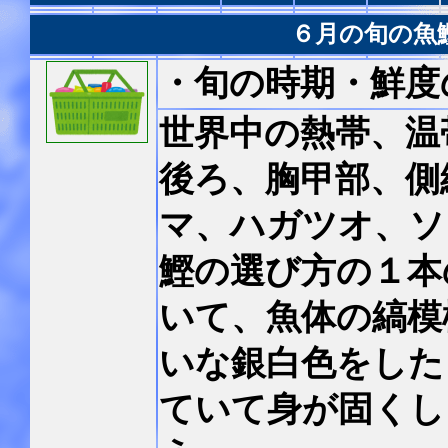
６月の旬の魚
・旬の時期・鮮度
世界中の熱帯、温
後ろ、胸甲部、側
マ、ハガツオ、ソ
鰹の選び方の１本
いて、魚体の縞模
いな銀白色をした
ていて身が固くし