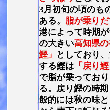
3月初旬の頃のも
ある。
脂が乗りだ
港によって時期が
の大きい
高知県の
鰹」
としており、
する鰹は
「戻り鰹
で脂が乗っており
る。戻り鰹の時期
般的には秋の味と