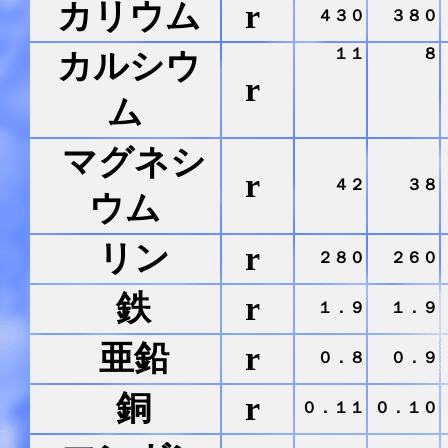
カリウム
r
４３０
３８０
１１
８
カルシウ
r
ム
マグネシ
r
４２
３８
ウム
リン
r
２８０
２６０
鉄
r
１．９
１．９
亜鉛
r
０．８
０．９
銅
r
０．１１
０．１０