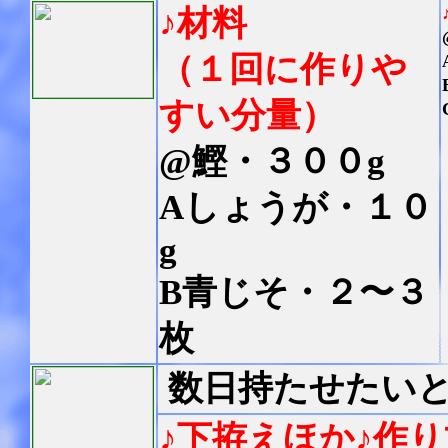
♪材料
（
１回に作りや
すい分量
）
@鰹・３００g
Aしょうが・１０
g
B青じそ・２〜３
枚
数日持たせたい
♪下拵えほか
♪作