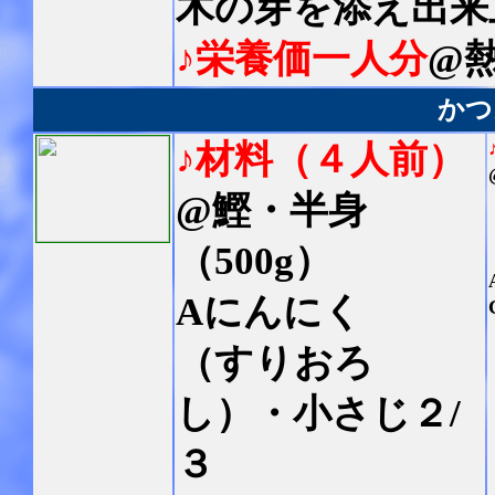
木の芽を添え出来
♪栄養価一人分
@熱
かつ
♪材料（４人前）
@鰹・半身
（500g）
Aにんにく
（すりおろ
し）・小さじ２/
３