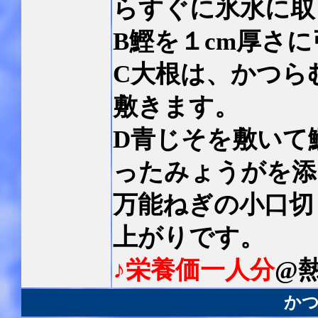
らすぐに氷水に取
B鰹を１cm厚さ
C大根は、かつら
敷きます。
D青じそを敷いて
ったみょうがを添
万能ねぎの小口切
上がりです。
♪栄養価一人分
@熱
か