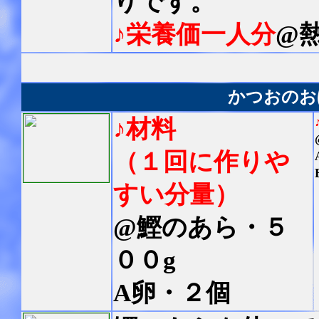
りです。
♪栄養価一人分
@熱
かつおのお
♪材料
（
１回に作りや
すい分量
）
@鰹のあら・５
００g
A卵・２個