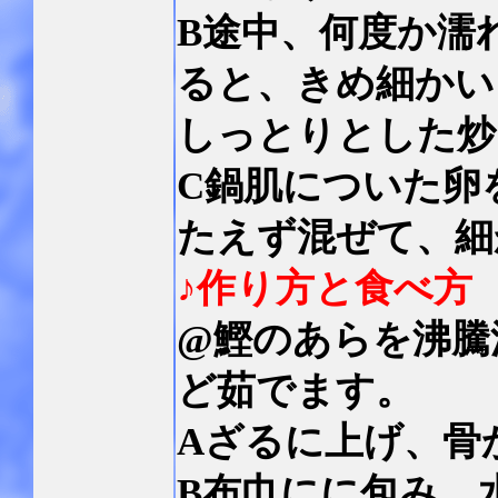
B途中、何度か濡
ると、きめ細かい
しっとりとした炒
C鍋肌についた卵
たえず混ぜて、細
♪作り方と食べ方
@鰹のあらを沸騰
ど茹でます。
Aざるに上げ、骨
B布巾にに包み、