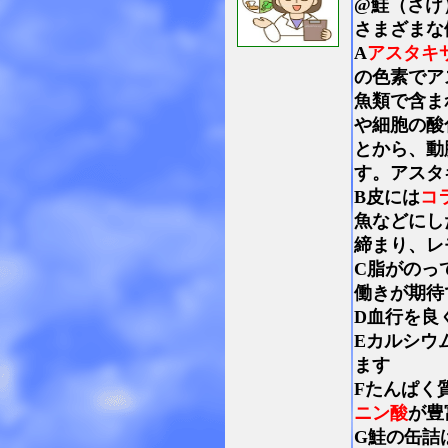
@鮭（さけ
さまざまな
A
アスタキ
の色素でア
魚類で含ま
や細胞の酸
とから、動
す。アスタ
B皮には
コ
魚などにし
締まり、レ
C脂がのっ
働きが期待
D血行を良
Eカルシウ
ます
Fたんぱく
ニン酸
が豊
G鮭の缶詰