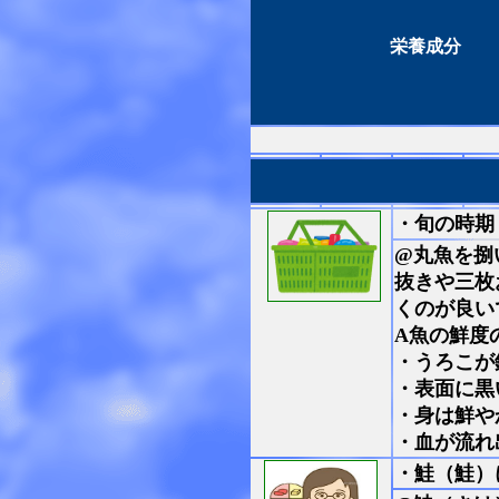
栄養成分
・旬の時期
@丸魚を捌
抜きや三枚
くのが良い
A魚の鮮度
・うろこが
・表面に黒
・身は鮮や
・血が流れ
・鮭（鮭）