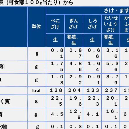
表（可食部１００g当たり）から
さけ・ま
たいせ
か
べに
ぎん
しろ
いよう
ふ
単位
ざけ
ざけ
ざけ
ざけ
ま
養殖、
養殖、
生
生
生
生
０．８
０．８
０．６
３．１
１
ｇ
１
７
６
６
１．７
４．８
１．６
５．３
２
和
ｇ
５
６
４
６
１．０
２．９
０．９
３．７
１
飽
ｇ
３
２
１
９
１３８
２０４
１３３
２３７
１
kcal
２２．
１９．
２２．
２０．
２
く質
ｇ
５
６
３
１
１２．
１６．
質
ｇ
４．５
４．１
６
８
１
化物
ｇ
０．１
０．３
０．１
０．１
０