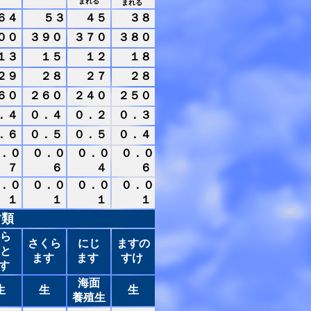
まれる
まれる
６４
５３
４５
３８
００
３９０
３７０
３８０
１３
１５
１２
１８
２９
２８
２７
２８
６０
２６０
２４０
２５０
．４
０．４
０．２
０．３
．６
０．５
０．５
０．４
．０
０．０
０．０
０．０
７
６
４
６
．０
０．０
０．０
０．０
１
１
１
１
す類
ら
さくら
にじ
ますの
と
ます
ます
すけ
す
海面
生
生
生
養殖生