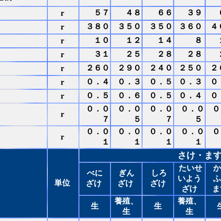
５７
４８
６６
３９
r
３８０
３５０
３５０
３６０
４
r
１０
１２
１４
８
r
３１
２５
２８
２８
r
２６０
２９０
２４０
２５０
２
r
０．４
０．３
０．５
０．３
０
r
０．５
０．６
０．５
０．４
０
r
０．０
０．０
０．０
０．０
０
r
７
５
７
５
０．０
０．０
０．０
０．０
０
r
１
１
１
１
さけ・ま
たいせ
か
べに
ぎん
しろ
いよう
ふ
単位
ざけ
ざけ
ざけ
ざけ
ま
養殖、
養殖、
生
生
生
生