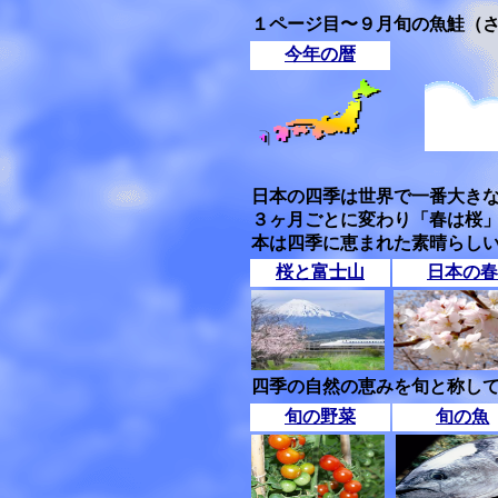
１ページ目〜９月旬の魚鮭（
今年の暦
日本の四季は世界で一番大き
３ヶ月ごとに変わり「春は桜
本は四季に恵まれた素晴らし
桜と富士山
日本の春
四季の自然の恵みを旬と称して
旬の野菜
旬の魚