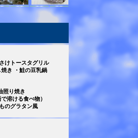
）
・さけトースタグリル
焼き ・鮭の豆乳鍋
油照り焼き
語で溶ける食べ物）
いものグラタン風