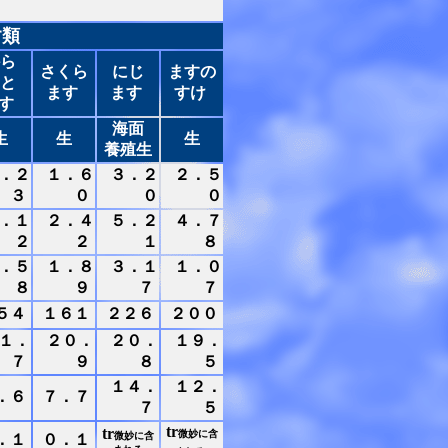
す類
ら
さくら
にじ
ますの
と
ます
ます
すけ
す
海面
生
生
生
養殖生
．２
１．６
３．２
２．５
３
０
０
０
．１
２．４
５．２
４．７
２
２
１
８
．５
１．８
３．１
１．０
８
９
７
７
５４
１６１
２２６
２００
１．
２０．
２０．
１９．
７
９
８
５
１４．
１２．
．６
７．７
７
５
tr
tr
微妙に含
微妙に含
．１
０．１