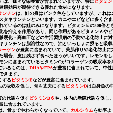
）は、様々な栄養素が含まれていますが、特に
ビタミン
健康効果が期待できる優れた食材になります。
サンチン
は、鮭の身はピンク色をしていますが、これは
スタキサンチンといいます。カニやエビなどに多く含ま
れているのは鮭のみになります。ビタミンＥの500倍と
化を抑える作用があり、同じ作用があるビタミンＡやビ
脈硬化・高血圧などの生活習慣病の予防や老化防止に対
キサンチンは脂溶性なので、油といっしょに摂ると吸収
ラーゲン
が豊富に含まれていて、美肌作りや老化防止に
た場合、皮は残さず食べたほうがいいです。レモンをし
モンに含まれているビタミンCがコラーゲンの吸収率を
ているものは、
DHAやEPA
が豊富に含まれていて、中性
できます。
くする
ビタミンE
などが豊富に含まれています。
ムの吸収を促し、骨を丈夫にする
ビタミンD
は白身魚の
質の代謝を促す
ビタミンB６
や、体内の新陳代謝を促し
富に含まれています。
は、骨までやわらかくなっていて、
カルシウム
を効率よ