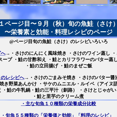
１ページ目〜９月（秋）旬の魚鮭（さけ
〜栄養素と効能・料理レシピのページ
@ページ目旬の魚鮭（さけ）のレシピいろいろ
ピへ
→・さけのにんにく風味焼き ・さけのワイン蒸し 
スープ ・鮭の甘酢和え ・鮭とカリフラワーのバター蒸し
・鮭の立田揚げ ・鮭のまぜご飯
目のレシピへ
→・さけのごまみそ焼き ・さけのバター醤
焼き野菜あんかけ ・サケのムニエル・ルイベ（アイヌ
 ・鮭の牛乳鍋・鮭の三平汁（釧路） ・さけとじゃが
・鮭と里芋のクリーム煮
・主な旬魚１０種類の栄養成分比較
・旬魚５５種類の「栄養価と効能」「料理のレシピ」