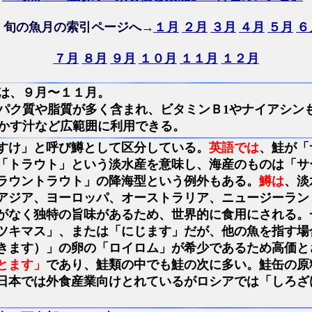
・旬の魚月の索引ページへ→
１月
２月
３月
４月
５月
６
７月
８月
９月
１０月
１１月
１２月
は、９月〜１１月。
パク質や脂質が多く含まれ、ビタミンＢ1やナイアシン
かす汁など広範囲に利用できる。
すけ」と呼び鱒として区分している。
英語では
、鮭が「
「トラウト」という淡水産を意味し、海産のものは「サ
ラウントラウト」の降海型という例外もある。
鱒は
、淡
アジア、ヨーロッパ、オーストラリア、ニュージーラン
がなく独特の旨味があるため、世界的に食用にされる。
ツキマス」、または「にじます」だが、他の魚を指す場
きます）」の卵の「ロイロム」が希少であるため高価と
とます」
であり、鮭類の中でも鮭の次に多い。鮭缶の原
日本では外食産業向けとれているがロシアでは「しろざ