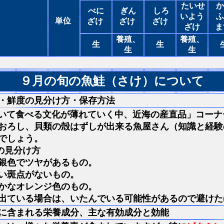
たいせ
か
べに
ぎん
しろ
いよう
ふ
単位
ざけ
ざけ
ざけ
ざけ
ま
養殖、
養殖、
生
生
生
生
９月の旬の魚鮭（さけ）について
・鮮度の見分け方・保存方法
いて食べる文化が薄れていく中、近海の産直品」コーナ
おろし、貝類の殻はずしが出来る魚屋さん（知識と経験
でしょう。
の見分け方
銀色でツヤがあるもの。
い斑点がないもの。
かなオレンジ色のもの。
出ている場合は、いたんでいる可能性があるので避けた
に含まれる栄養成分、主な有効成分と効能