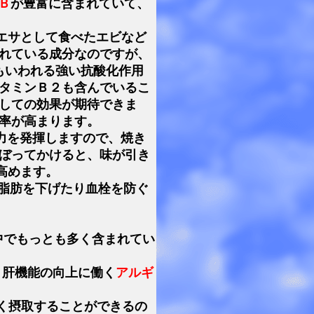
Ｂ
が豊富に含まれていて、
エサとして食べたエビなど
れている成分なのですが、
もいわれる強い抗酸化作用
タミンＢ２も含んでいるこ
しての効果が期待できま
率が高まります。
力を発揮しますので、焼き
ぼってかけると、味が引き
高めます。
脂肪を下げたり血栓を防ぐ
中でもっとも多く含まれてい
、肝機能の向上に働く
アルギ
く摂取することができるの