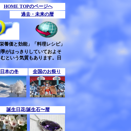
HOME TOPのページへ
過去・未来の暦
栄養価と効能」「料理レシピ」
四季がはっきりしていておよそ
しむという気質もあります。日
日本の冬
全国のお祭り
誕生日花/誕生石〜暦