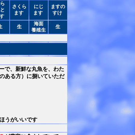
ら
さくら
にじ
ますの
と
ます
ます
すけ
す
海面
生
生
生
養殖生
ーで、新鮮な丸魚を、わた
のある方）に捌いていただ
ほうがいいです