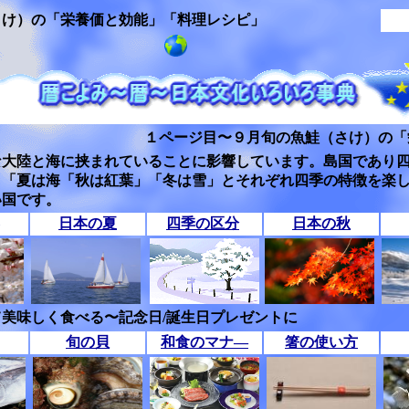
さけ）の「栄養価と効能」「料理レシピ」
１ページ目〜９月旬の魚鮭（さけ）の「
な大陸と海に挟まれていることに影響しています。島国であり
」「夏は海「秋は紅葉」「冬は雪」とそれぞれ四季の特徴を楽
い国です。
日本の夏
四季の区分
日本の秋
美味しく食べる〜記念日/誕生日プレゼントに
旬の貝
和食のマナ―
箸の使い方