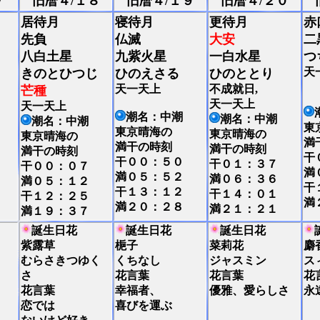
７
旧暦４/１８
旧暦４/１９
旧暦４/２０
居待月
寝待月
更待月
赤
先負
仏滅
大安
二
八白土星
九紫火星
一白水星
つ
天
きのとひつじ
ひのえさる
ひのととり
天一天上
不成就日,
芒種
天一天上
天一天上
潮名：中潮
潮名：中潮
潮名：中潮
東
東京晴海の
東京晴海の
東京晴海の
満
満干の時刻
満干の時刻
満干の時刻
干
干００：５０
干０１：３７
干００：０７
満
満０５：５２
満０６：３６
満０５：１２
干
干１３：１２
干１４：０１
干１２：２５
満
満２０：２８
満２１：２１
満１９：３７
誕生日花
誕生日花
誕生日花
紫露草
梔子
菜莉花
麝
むらさきつゆく
くちなし
ジャスミン
ス
さ
花言葉
花言葉
花
花言葉
幸福者、
優雅、愛らしさ
永
恋では
喜びを運ぶ