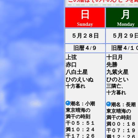
日
月
Sunday
Monday
５月２８日
５月２９
旧暦４/９
旧暦４/１
上弦
十日月
赤口
先勝
八白土星
九紫火星
ひのえいぬ
ひのとい
十方暮れ
三隣亡、
十方暮れ
潮名：小潮
潮名：長潮
東京晴海の
東京晴海の
満干の時刻
満干の時刻
干０５：５１
満００：１８
満１０：２４
干０７：１９
干１７：２６
満１２：２６