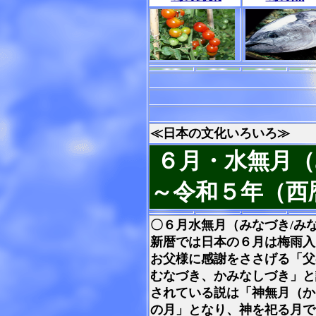
≪日本の文化いろいろ≫
６月・水無月（
～令和５年（西
〇６月水無月（みなづき/み
新暦では日本の６月は梅雨入
お父様に感謝をささげる「父
むなづき、かみなしづき」と
されている説は「神無月（か
の月」となり、神を祀る月で