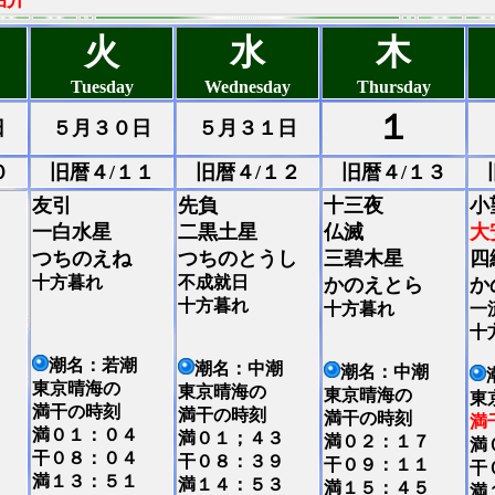
火
水
木
Tuesday
Wednesday
Thursday
１
日
５月３０日
５月３１日
０
旧暦４/１１
旧暦４/１２
旧暦４/１３
友引
先負
十三夜
小
一白水星
二黒土星
仏滅
大
つちのえね
つちのとうし
三碧木星
四
十方暮れ
不成就日
かのえとら
か
十方暮れ
十方暮れ
一
十
潮名：若潮
潮名：中潮
潮名：中潮
東京晴海の
東京晴海の
東京晴海の
東
満干の時刻
満干の時刻
満干の時刻
満
満０１：０４
満０１；４３
満０２：１７
満
干０８：０４
干０８：３９
干０９：１１
干
満１３：５１
満１４：５３
満１５：４５
満