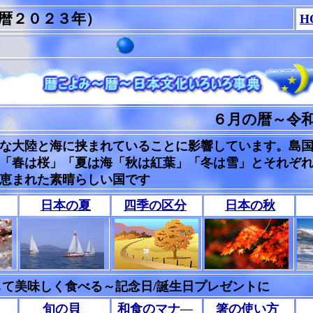
暦２０２３年）
H
６月の暦～令
な大陸と海に挟まれていることに影響しています。島
「春は桜」「夏は海「秋は紅葉」「冬は雪」とそれぞ
恵まれた素晴らしい国です
日本の夏
四季の区分
日本の秋
して美味しく食べる～
記念日/誕生日プレゼントに
旬の貝
和食のマナ―
箸の使い方