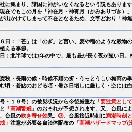
社に集まり、諸国に神がいなくなるという説もありま
現在でもこの月を「神在月・神有月（かみありづき）
が出かけてしまって不在となるため、文字どおり「神
６日：「芒」は「のぎ」と言い、麦や稲のような穀物
植える季節。
日：北半球では1年の中で、最も昼が長く夜が短い日。
麦秋・長雨の候・時候不順の折・うっとうしい梅雨の
む頃・若鮎のおどる頃・暑さ日増しに厳しく・空には
号・１９号）の被災状況から今後厳重な
「要注意とし
と
「高潮警戒
」のおそれが予想されます。又、台風に
、
台風の
吹き寄せ効
果。
③、
台風接近時刻に
満潮時刻
戒」
注意が必要各自治体配布の
「高潮ハザードマップ(