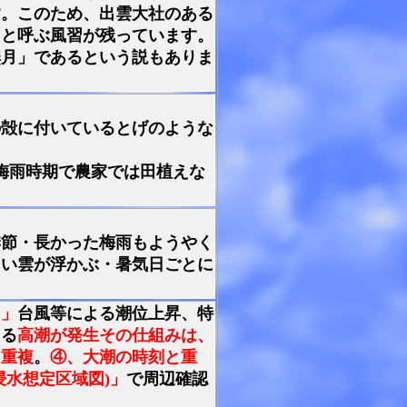
す。このため、出雲大社のある
」と呼ぶ風習が残っています。
無月」であるという説もありま
の殻に付いているとげのような
梅雨時期で農家では田植えな
季節・長かった梅雨もようやく
白い雲が浮かぶ・暑気日ごとに
て」
台風等による潮位上昇、特
よる
高潮が発生その仕組みは
、
と重複
。
④、大潮の時刻と重
浸水想定区域図)
」
で周辺確認