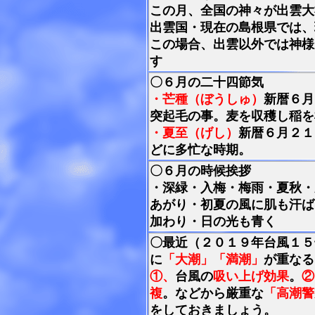
この月、全国の神々が出雲大
出雲国・現在の島根県では、
この場合、出雲以外では神様
す
〇６月の二十四節気
・芒種（ぼうしゅ）
新暦６月
突起毛の事。麦を収穫し稲を
・夏至（げし）
新暦６月２１
どに多忙な時期。
〇６月の時候挨拶
・深緑・入梅・梅雨・夏秋・
あがり・初夏の風に肌も汗ば
加わり・日の光も青く
〇最近（２０１９年台風１５
に
「大潮」「満潮」
が重なる
①、
台風の
吸い上げ効果
。
②
複
。などから厳重な
「高潮警
をしておきましょう。