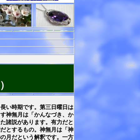
）
も長い時期です。第三日曜日は
ます
神無月は「かんなづき、か
めた諸説があります。有力だと
詞だとするもの。神無月は「神
神の月だという解釈です。一方