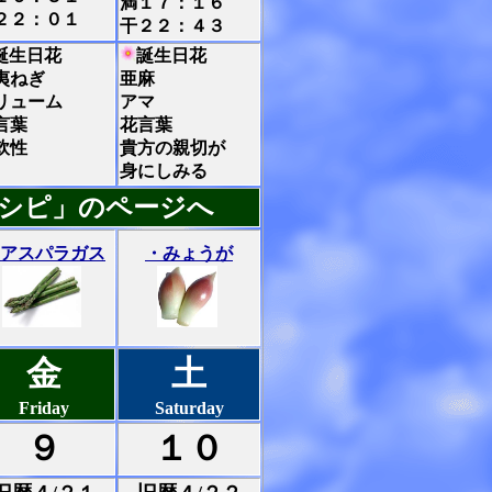
満１７：１６
２２：０１
干２２：４３
誕生日花
誕生日花
夷ねぎ
亜麻
リューム
アマ
言葉
花言葉
軟性
貴方の親切が
身にしみる
シピ」のページへ
アスパラガス
・みょうが
金
土
Friday
Saturday
９
１０