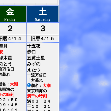
金
土
Friday
Saturday
２
３
旧暦４/１４
旧暦４/１５
望月
十五夜
安
赤口
緑木星
五黄土星
のとう
みずの
流万倍日
えたつ
方暮れ
一流万倍日
十方暮れ
潮名：
大潮
潮名：
大潮
京晴海の
東京晴海の
干の時刻
満干の時刻
０２：５０
満０３：２４
０９：４５
干１０：２１
１６：３１