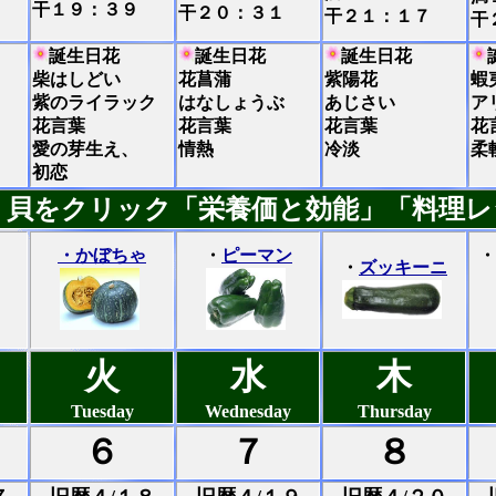
干１９：３９
干２０：３１
干２１：１７
干
誕生日花
誕生日花
誕生日花
柴はしどい
花菖蒲
紫陽花
蝦
紫のライラック
はなしょうぶ
あじさい
ア
花言葉
花言葉
花言葉
花
愛の芽生え、
情熱
冷淡
柔
初恋
・貝をクリック「栄養価と効能」「料理レ
・かぼちゃ
・
ピーマン
・
・
ズッキーニ
火
水
木
Tuesday
Wednesday
Thursday
６
７
８