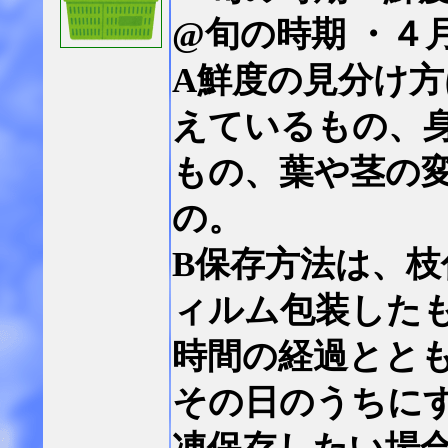
@旬の時期 ・４
A鮮度の見分け
えているもの、
もの、葉や茎の
の。
B保存方法は、枝
ィルム包装したも
時間の経過とと
その日のうちに