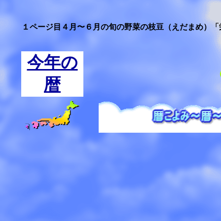
１ページ目４月〜６月の旬の野菜の枝豆（えだまめ）「
今年の
暦