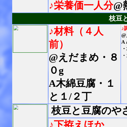
♪栄養価一人分
@
枝豆
♪
♪材料（４人
@
前）
A
・
@えだまめ・８
・
０g
A木綿豆腐・１
と１/２丁
枝豆と豆腐のや
♪下拵えほか