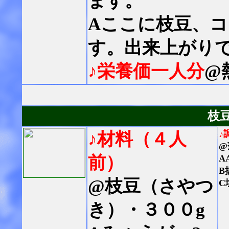
ます。
Aここに枝豆、
す。出来上がり
♪栄養価一人分
@
枝
♪
♪材料（４人
@
前）
A
B
@枝豆（さやつ
C
き）・３００g