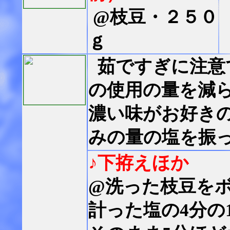
@枝豆・２５０
ｇ
茹ですぎに注意
の使用の量を減
濃い味がお好き
みの量の塩を振っ
♪下拵えほか
@洗った枝豆を
計った塩の4分の