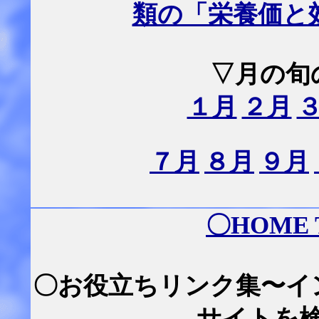
類の「栄養価と
▽月の旬
１月
２月
７月
８月
９月
〇
HOME
〇お役立ちリンク集〜イ
サイトを