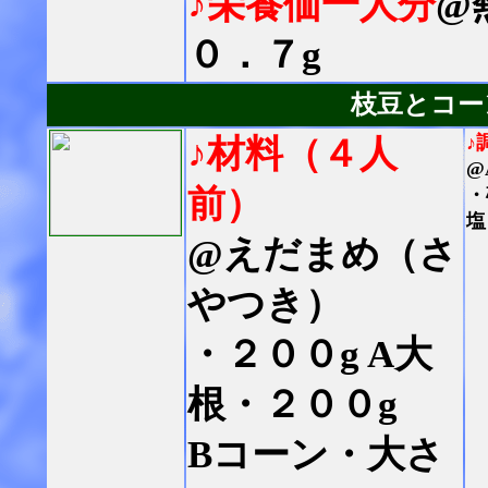
♪栄養価一人分
@
０．７g
枝豆とコー
♪
♪材料（４人
@
前）
・
塩
@えだまめ（さ
やつき）
・２００g A大
根・２００g
Bコーン・大さ