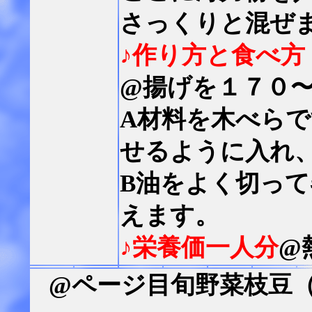
さっくりと混ぜ
♪作り方と食べ方
@揚げを１７０〜
A材料を木べら
せるように入れ
B油をよく切っ
えます。
♪栄養価一人分
@
@ページ目旬野菜枝豆