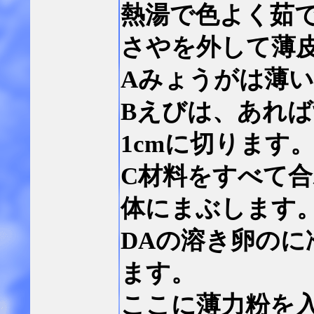
熱湯で色よく茹
さやを外して薄
Aみょうがは薄
Bえびは、あれ
1cmに切ります
C材料をすべて
体にまぶします
DAの溶き卵のに
ます。
ここに薄力粉を