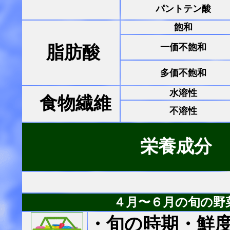
パントテン酸
飽和
一価不飽和
脂肪酸
多価不飽和
水溶性
食物繊維
不溶性
栄養成分
４月〜６月の旬の野
・旬の時期・鮮