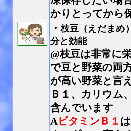
凍保存したい場
かりとってから
・
枝豆（えだまめ
分と効能
@枝豆は非常に
で豆と野菜の両
が高い野菜と言え
Ｂ１、カリウム
含んでいます
A
ビタミンＢ１
は