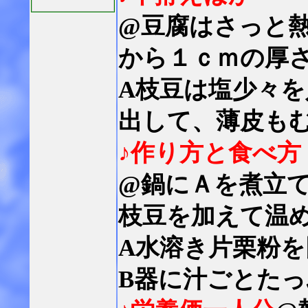
@豆腐はさっと
から１ｃｍの厚
A枝豆は塩少々
出して、薄皮も
♪作り方と食べ方
@鍋にＡを煮立
枝豆を加えて温
A水溶き片栗粉
B器に汁ごとた