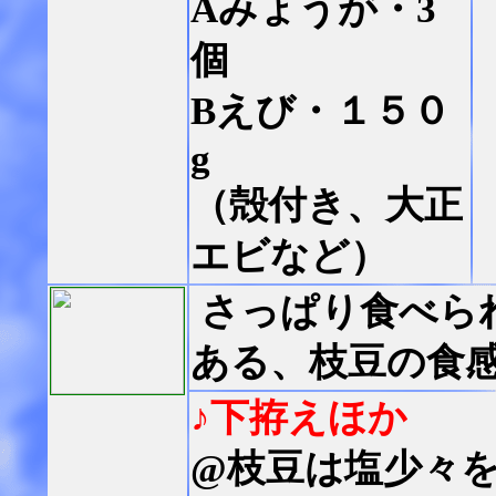
Aみょうが・3
個
Bえび・１５０
g
（殻付き、大正
エビなど）
さっぱり食べら
ある、枝豆の食
♪下拵えほか
@枝豆は塩少々