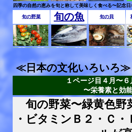
四季の自然の恵みを旬と称して美味しく食べる〜記念日
旬の魚
旬の野菜
旬の貝
≪日本の文化いろいろ≫
１ページ目４月〜６
〜栄養素と効
旬の野菜〜緑黄色野
・ビタミンＢ２・Ｃ・