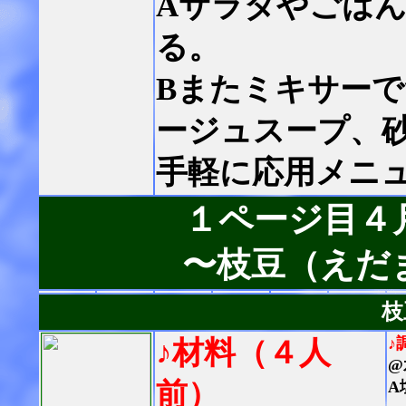
Aサラダやごは
る。
Bまたミキサー
ージュスープ、
手軽に応用メニ
１ページ目４
〜枝豆（えだ
枝
♪
♪材料（４人
@
前）
A