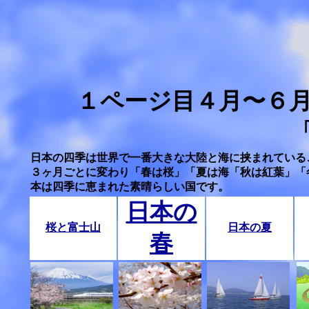
１ページ目４月〜６
日本の四季は世界で一番大きな大陸と海に挟まれている
３ヶ月ごとに変わり「春は桜」「夏は海「秋は紅葉」「
本は四季に恵まれた素晴らしい国です。
日本の
桜と富士山
日本の夏
春