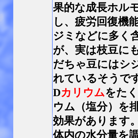
果的な成長ホル
し、疲労回復機
ジミなどに多く
が、実は枝豆に
だちゃ豆にはシ
れているそうで
D
カリウム
をた
ウム（塩分）を
効果があります
体内の水分量を