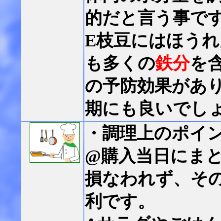
的だと言う事で
E枝豆にはほう
も多くの
鉄分
を
の予防効果があ
期にも良いでし
・調理上のポイ
@購入当日にま
損なわれず、そ
利です。