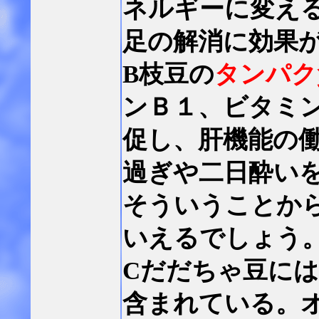
ネルギーに変え
足の解消に効果
B枝豆の
タンパク
ンＢ１、ビタミ
促し、肝機能の
過ぎや二日酔い
そういうことか
いえるでしょう
Cだだちゃ豆に
含まれている。