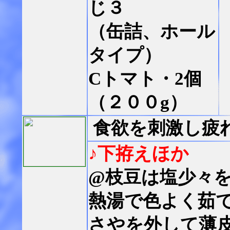
じ３
（缶詰、ホール
タイプ）
Cトマト・2個
（２００g）
食欲を刺激し疲
♪下拵えほか
@枝豆は塩少々
熱湯で色よく茹
さやを外して薄