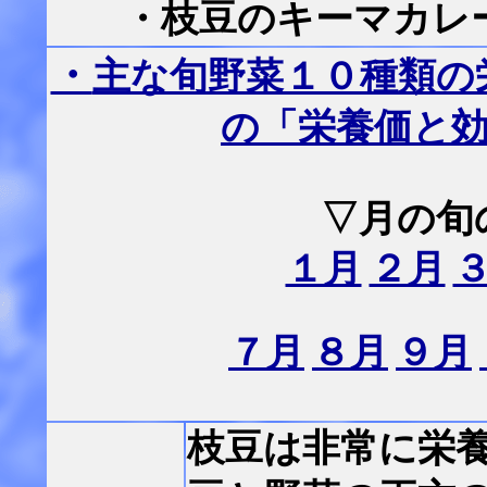
・枝豆のキーマカレ
・
主な旬野菜１０種類の
の「栄養価と
▽月の旬
１月
２月
７月
８月
９月
枝豆は非常に栄