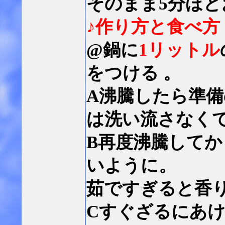
そのまま5分ほど
♪作り方と食べ方
@鍋に
1リットル
をつける 。
A沸騰したら準
は洗い流さなく
B再度沸騰してか
いように。
茹ですぎると香
Cすぐざるにあ