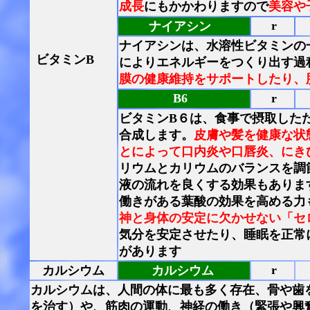
成長
にもかかわりますので
美容や
r
ナイアシン
ナイアシンは、水溶性ビタミンの
ビタミンB
によりエネルギーをつくり出す過
膜の健康維持をサポートしたり、
B6
r
ビタミンB６は、食事で摂取した
合成します。
皮膚や髪を健康な状
とによって口内炎や口唇炎、にき
リウムとカリウムのバランスを調
液の流れを良くする効果もありま
働きがある葉酸の効果を高める力
神と身体の安定に欠かせない「セ
気分を安定させたり、睡眠を正常
があります
r
カルシウム
カルシウム
カルシウムは、人間の体に最も多く存在、骨や歯
を治す）や、筋肉の運動、神経の働き（緊張や興