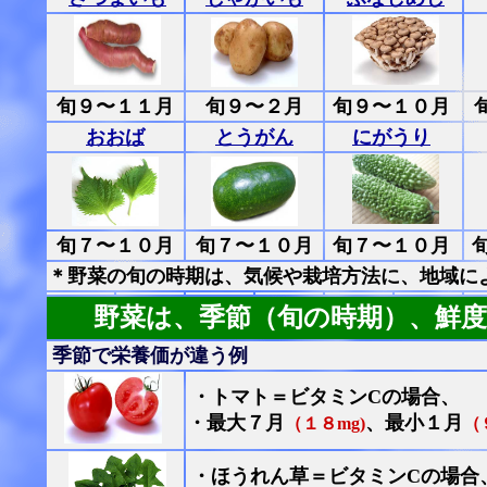
旬９〜１１月
旬９〜２月
旬９〜１０月
おおば
とうがん
にがうり
旬７〜１０月
旬７〜１０月
旬７〜１０月
＊野菜の旬の時期は、気候や栽培方法に、地域に
野菜は、季節（旬の時期）、鮮
季節で栄養価が違う例
・トマト＝ビタミンCの場合、
・最大７月
、最小１月
（１８mg)
（
・ほうれん草＝ビタミンCの場合