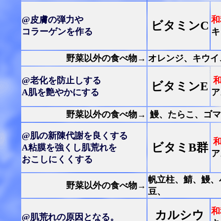
@皮膚の弾力や
和
ビタミンC
コラーゲンを作る
キ
野菜以外の食べ物→
オレンジ、キウイ
@老化を防止しする
ビタミンE
A肌を艶やかにする
ア
野菜以外の食べ物→
鰻、たらこ、ゴマ
@肌の新陳代謝を良くする
ビタミB群
A粘膜を強くし肌荒れを
ア
おこしにくくする
帆立柱、鯖、鰻、
野菜以外の食べ物→
豆、
和
カルシウ
@肌荒れの原因となる。