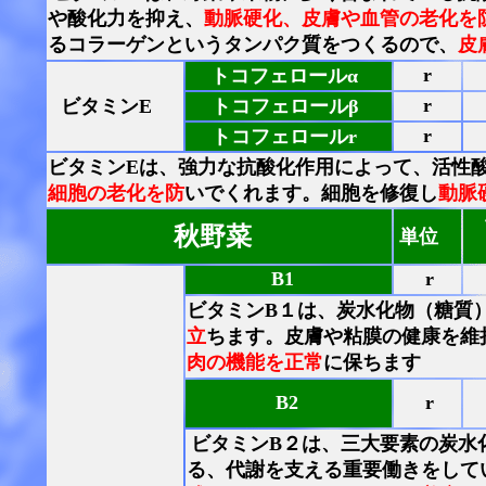
や酸化力を抑え、
動脈硬化、皮膚や血管の老化を
るコラーゲンというタンパク質をつくるので、
皮
r
トコフェロールα
r
ビタミンE
トコフェロールβ
r
トコフェロールr
ビタミンEは、
強力な抗酸化作用によって、活性
細胞の老化を防
いでくれます。
細胞を修復し
動脈
秋野菜
単位
B1
r
ビタミンB１は、
炭水化物（糖質
立
ちます。
皮膚や粘膜の健康を維
肉の機能を正常
に保ちます
B2
r
ビタミンB２は、三大要素の炭水
る、代謝を支える重要働きをして