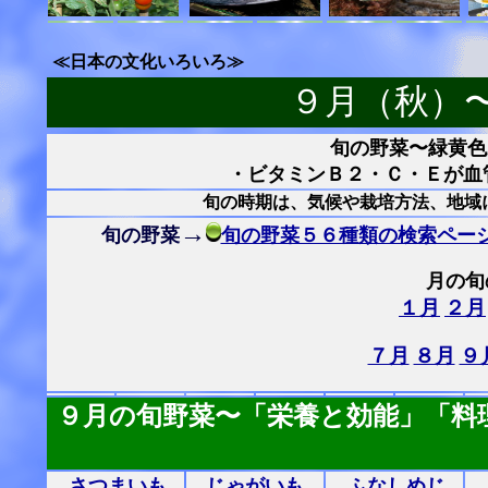
≪日本の文化いろいろ≫
９月（秋）
旬の野菜〜緑黄色
・ビタミンＢ２・Ｃ・Ｅが血
旬の時期は、気候や栽培方法、地域
→
旬の野菜
旬の野菜５６種類の検索ペー
月の旬
１月
２月
７月
８月
９
９月の旬野菜〜「栄養と効能」「料
さつまいも
じゃがいも
ふなしめじ