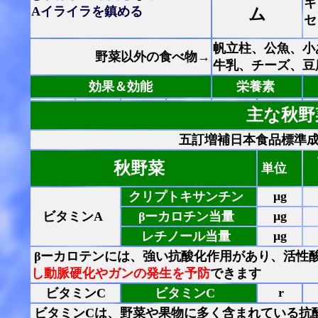
キ
Aイライラを鎮める
ム
セ
帆立柱、公魚、小
野菜以外の食べ物→
牛乳、チーズ、豆
効果＆効能
栄養素
主な秋野
五訂増補日本食品標準成
秋野菜
単位
μg
クリプトキサンチン
μg
ビタミンA
βーカロチン当量
μg
レチノール当量
βーカロテンには、強い抗酸化作用があり、活性
し動脈硬化やガンの発生を予防
できます
r
ビタミンC
ビタミンC
ビタミンCは、
野菜や果物に多く含まれている抗