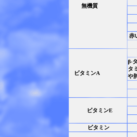
無機質
赤
β
タ
ビタミンA
や
ビタミンE
ビタミン