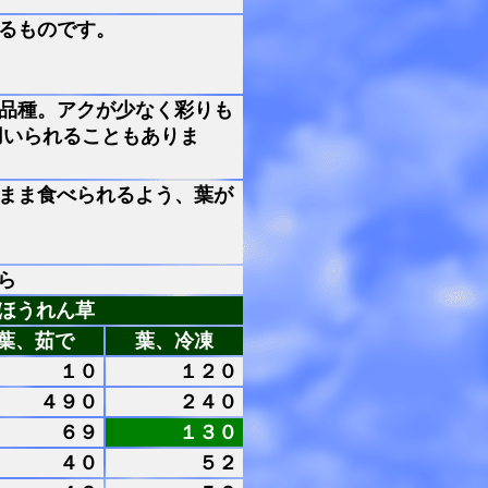
るものです。
品種。アクが少なく彩りも
用いられることもありま
まま食べられるよう、葉が
ら
ほうれん草
葉、茹で
葉、冷凍
１０
１２０
４９０
２４０
６９
１３０
４０
５２