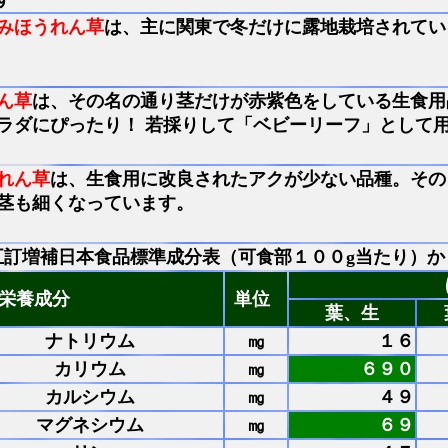
みほうれん草
は、主に関東で冬だけに露地栽培されてい
ん草
は、その名の通り茎だけが赤紫色をしている生食用
ラダにぴったり！ 若採りして「ベビーリーフ」として
れん草
は、生食用に改良されたアクが少ない品種。その
茎も細くなっています。
五訂増補日本食品標準成分表（可食部１００g当たり）か
栄養成分
単位
葉、生
ナトリウム
㎎
１６
カリウム
㎎
６９０
カルシウム
㎎
４９
マグネシウム
㎎
６９