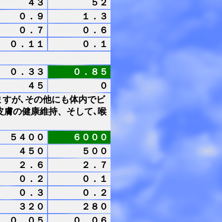
４３
５２
０．９
１．３
０．７
０．６
０．１１
０．１
０．３３
０．８５
４５
０
ますが､その他にも体内でビ
皮膚の健康維持、そして､喉
５４００
６０００
４５０
５００
２．６
２．７
０．２
０．１
０．３
０．２
３２０
２８０
０．０５
０．０６