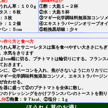
人前）
♪調味料ほか
うれん草：１００g
①酢：大匙１～２杯
タス：６枚
②水：大匙５杯
：３枚
③マギー化学調味料無添加コンソ
ト：１２個
④エキストラバージンオリーブオ
パン：５cm
⑤粗挽黒胡椒：少々
か
♪作り方と食べ方
うれん草とサニーレタスは葉を食べやすい大きさにちぎ
。水気をきります
は1cm幅に切る、プチトマトは輪切りにする。フランス
ておきます。
ンに、②ベーコンを入れ、焦がさないようにカリカリに
マギー化学調味料無添加コンソメ、エキストラバージン
ぜ合わせる。
を器に盛って②のプチトマトを全体に散し、
ツのドレッシングをかけフランスパンのトーストを割り
人分
①熱量：９７kcal、②塩分：１g
ほうれん草のお浸し