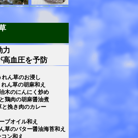
草
効力
が高血圧を予防
うれん草のお浸し
うれん草の胡麻和え
治木のにんにく炒め
草と鶏肉の胡麻醤油煮
草と挽き肉のカレー
ーブオイル和え
れん草のバター醤油海苔和え
ーコン和え