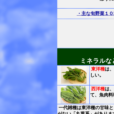
・主な旬野菜１０
ミネラルな
東洋種
は、
しい。
西洋種
は、
て、魚肉料
一代雑種は東洋種の甘味と
がない「丸葉系」がありま