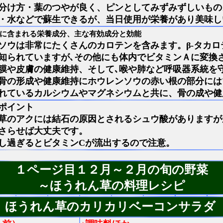
分け方・葉のつやが良く、ピンとしてみずみずしいもの
・水などで蘇生できるが、当日使用が栄養があり美味し
に含まれる栄養成分、主な有効成分と効能
ソウは非常にたくさんのカロテンを含みます。β-タカ
知られていますが､その他にも体内でビタミンＡに変換
膜や皮膚の健康維持、そして､喉や肺など呼吸器系統を
骨の形成や健康維持にホウレンソウの赤い根の部分には
れているカルシウムやマグネシウムと共に、骨の成や健
ポイント
草のアクには結石の原因とされるシュウ酸がありますが
さらせば大丈夫です。
し過ぎるとビタミンCが流出するので注意。
１ページ目１２月～２月の旬の野菜
～ほうれん草の料理レシピ
ほうれん草のカリカリベーコンサラダ