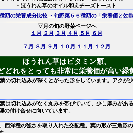
・ほうれん草のオイル和えチーズトースト
種類の栄養成分比較
・旬野菜５６種類の「栄養価と効
▽月の旬の野菜ページへ
１月
２月
３月
４月
５月
６月
７月
８月
９月
１０月
１１月
１２月
ほうれん草はビタミン類、
どどれをとっても非常に栄養価が高い緑
葉の切れ込みが深くとがった形をしています。アクが
葉は切れ込みがなく丸みを帯びていて、少し厚みがあ
理の付け合せに向いています。
、西洋種の強さを取り入れた交配種。葉の形が三角形の
す