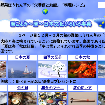
の野菜ほうれん草の「栄養価と効能」「料理レシピ」
１ページ目１２月～２月の旬の野菜ほうれん草の「
な大陸と海に挟まれていることに影響しています。島国であり
」「夏は海「秋は紅葉」「冬は雪」とそれぞれ四季の特徴を楽
い国です。
日本の夏
四季の区分
日本の秋
美味しく食べる～記念日/誕生日プレゼントに
旬の貝
和食のマナ―
箸の使い方