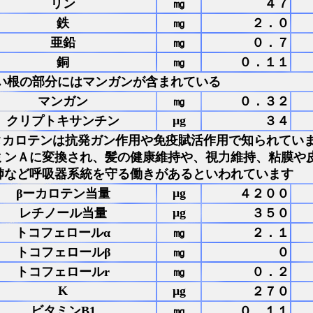
リン
㎎
４７
鉄
㎎
２．０
亜鉛
㎎
０．７
銅
㎎
０．１１
い根の部分にはマンガンが含まれている
マンガン
㎎
０．３２
μg
クリプトキサンチン
３４
-タカロテンは抗発ガン作用や免疫賦活作用で知られてい
ミンＡに変換され、髪の健康維持や、視力維持、粘膜や
肺など呼吸器系統を守る働きがあるといわれています
μg
βーカロテン当量
４２００
μg
レチノール当量
３５０
トコフェロールα
㎎
２．１
トコフェロールβ
㎎
０
トコフェロールr
㎎
０．２
K
μg
２７０
ビタミンB1
㎎
０．１１