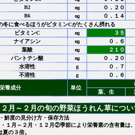
B2
㎎
０．２０
B6
㎎
０．１４
の冬に食べるほうがビタミンCがたくさん摂れる
ビタミンC
㎎
３５
ナイアシン
㎎
０．６
葉酸
㎎
２１０
パントテン酸
㎎
０．２０
g
水溶性
０．７
g
不溶性
０．６
栄養成分
単位
葉、生
１２月～２月の旬の野菜ほうれん草につい
・鮮度の見分け方・保存方法
 ・１月～２月・１２月②季節により栄養素の含有量は
は夏の３倍。