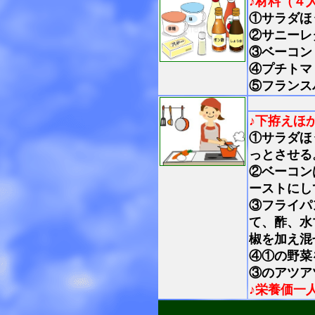
♪材料（４
①サラダほ
②サニーレ
③ベーコン
④プチトマ
⑤フランス
♪下拵えほ
①
サラダほ
っとさせる
②
ベーコン
ーストにし
③
フライパ
て、酢、水
椒を加え混
④
①の野菜
③のアツア
♪栄養価一