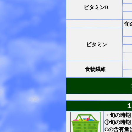
ビタミンB
旬
ビタミン
食物繊維
・旬の時期
①旬の時期
Cの含有量