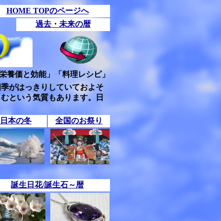
HOME TOPのページへ
過去・未来の暦
栄養価と効能」「料理レシピ」
四季がはっきりしていておよそ
しむという気質もあります。日
日本の冬
全国のお祭り
誕生日花/誕生石～暦