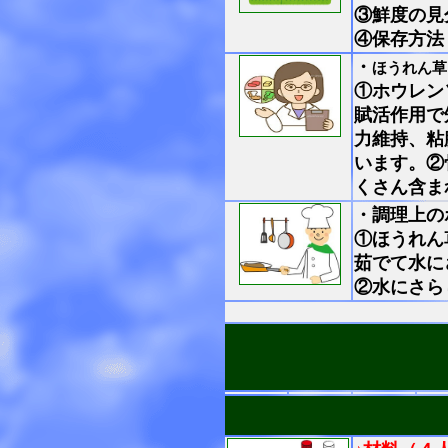
③鮮度の見
④保存方法
・
ほうれん草
①ホウレン
賦活作用で
力維持、粘
います。②
くさん含ま
・調理上の
①ほうれん
茹でて水に
②水にさら