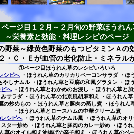
１ページ目１２月～２月旬の野菜ほうれん
～栄養素と効能・料理レシピのページ
の野菜～緑黄色野菜のもつビタミンＡの
２・Ｃ・Ｅが血管の老化防止・ミネラル
①ページ目ほうれん草のレシピいろいろ
レシピへ
・ほうれん草のカリカリベーコンサラダ ・ほ
もやしナムル ・ほうれん草と豆腐の和風グラタン ・ほ
シピへ
・ほうれん草とわかめのお浸し ・ほうれん草と加
みサラダ ・ほうれん草の北京風胡麻和え ・ほうれん
蠣の炒めもの ・ほうれん草と豚肉の蒸し煮 ・ほうれん
・ほうれん草とロースハムの中華クリーム煮
のレシピへ
・ほうれん草のナムル風 ・ほうれん草のオリ
スター炒め ・ほうれん草と豚肉のカレー炒め ・ほう
ん草のオイル和え油揚げの辛子和え ・ほうれん草のベ