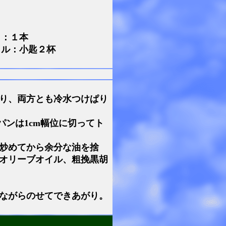
メ：１本
イル：小匙２杯
り、両方とも冷水つけぱり
パンは1cm幅位に切ってト
炒めてから余分な油を捨
オリーブオイル、粗挽黒胡
ながらのせてできあがり。