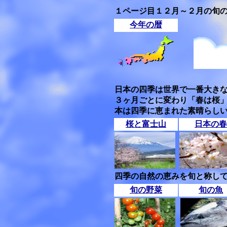
１ページ目１２月～２月の旬
今年の暦
日本の四季は世界で一番大き
３ヶ月ごとに変わり「春は桜
本は四季に恵まれた素晴らし
桜と富士山
日本の春
四季の自然の恵みを旬と称して
旬の野菜
旬の魚