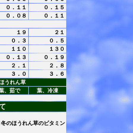
０．１１
０．１５
０．０８
０．１１
１９
２１
０．３
０．５
１１０
１３０
０．１３
０．１９
２．１
２．８
３．０
３．６
ほうれん草
葉、茹で
葉、冷凍
て
、
冬のほうれん草のビタミン