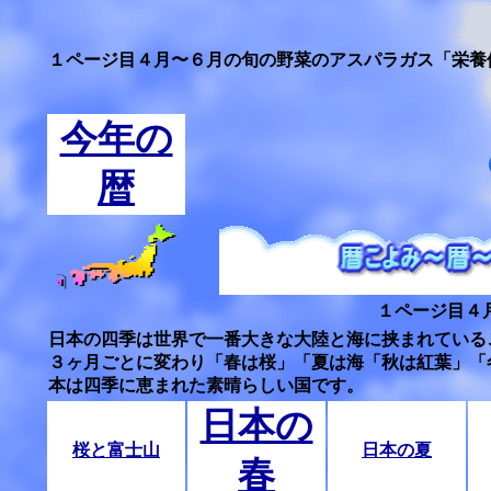
１ページ目４月〜６月の旬の野菜のアスパラガス「栄養
今年の
暦
１ページ目４
日本の四季は世界で一番大きな大陸と海に挟まれている
３ヶ月ごとに変わり「春は桜」「夏は海「秋は紅葉」「
本は四季に恵まれた素晴らしい国です。
日本の
桜と富士山
日本の夏
春