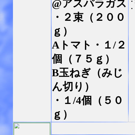
@アスパラガス
・
・
・２束（２００
ｇ）
Aトマト・１/２
個（７５ｇ）
B玉ねぎ（みじ
ん切り）
・１/4個（５０
ｇ）