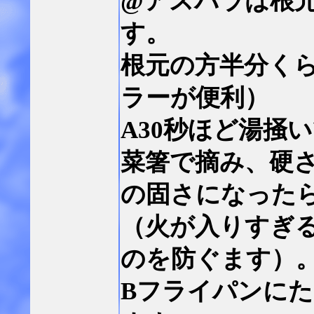
@アスパラは根
す。
根元の方半分く
ラーが便利）
A30秒ほど湯掻
菜箸で摘み、硬
の固さになった
（火が入りすぎ
のを防ぐます）
Bフライパンに