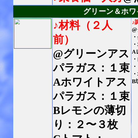
グリーン＆ホワ
♪
♪材料（２人
@
前）
・
・
@グリーンアス
A
・
パラガス：１束
・
・
Aホワイトアス
B
パラガス：１束
Bレモンの薄切
り：２〜３枚