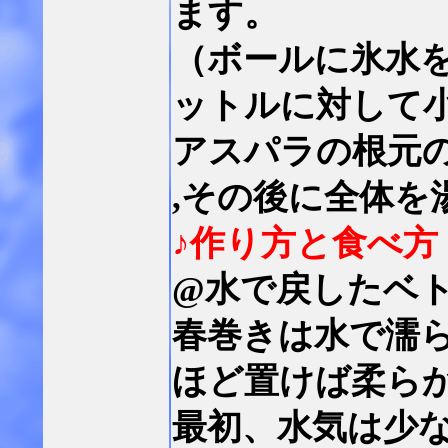
ます。
（ボールに氷水
ットルに対して
アスパラの根元の
,その後に全体を
♪作り方と食べ方
@水で戻したベ
春巻きは水で濡
ほど置けば柔ら
最初、水気は少