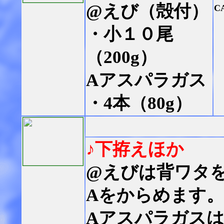
@えび（殻付）
C
・小１０尾
（200g）
Aアスパラガス
・4本（80g）
♪下拵えほか
@えびは背ワタ
Aをからめます。
Aアスパラガス