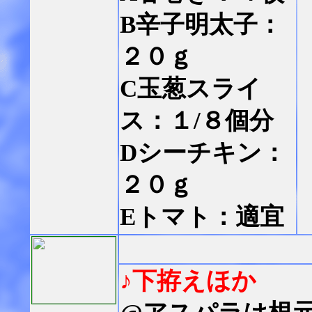
B辛子明太子：
２０ｇ
C玉葱スライ
ス：１/８個分
Dシーチキン：
２０ｇ
Eトマト：適宜
♪下拵えほか