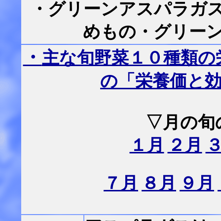
・グリーンアスパラガ
めもの・グリー
・
主な旬野菜１０種類の
の「栄養価と
▽月の旬
１月
２月
７月
８月
９月