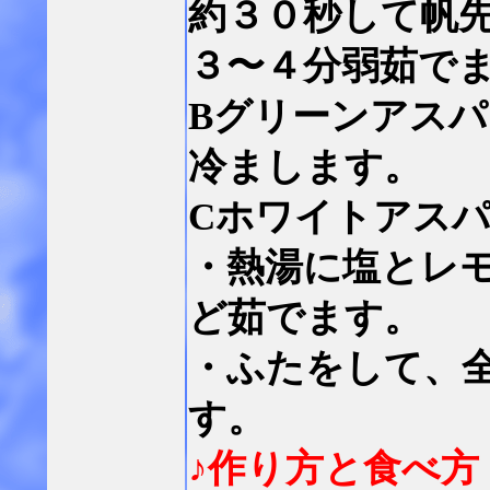
約３０秒して帆
３〜４分弱茹で
Bグリーンアス
冷まします。
C
ホワイトアス
・熱湯に塩とレ
ど茹でます。
・ふたをして、
す。
♪作り方と食べ方