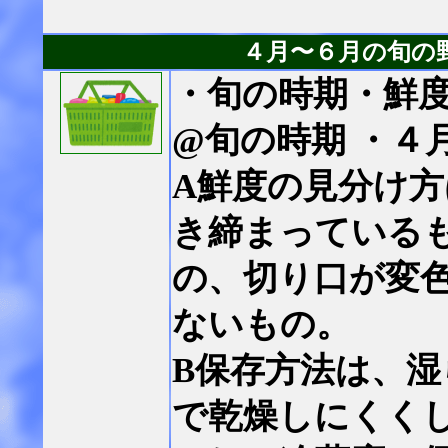
４月〜６月の旬の
・旬の時期・鮮
@旬の時期 ・４
A鮮度の見分け
き締まっている
の、切り口が変
ないもの。
B保存方法は、
で乾燥しにくく