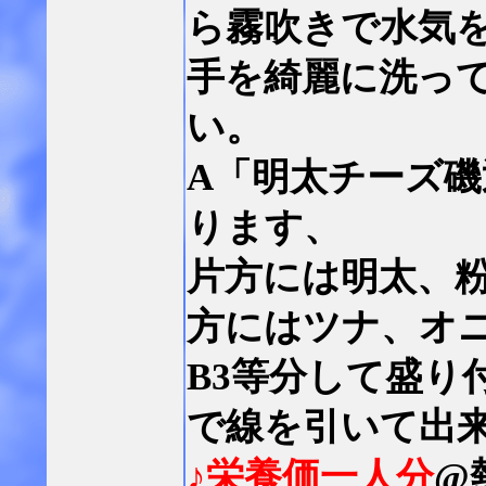
ら霧吹きで水気
手を綺麗に洗っ
い。
A「明太チーズ
ります、
片方には明太、
方にはツナ、オ
B3等分して盛り
で線を引いて出
♪栄養価一人分
@