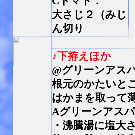
Cトマト：
大さじ２（みじ
ん切り
♪下拵えほか
@グリーンアス
根元のかたいと
はかまを取って
Aグリーンアス
・沸騰湯に塩大