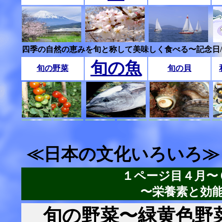
四季の自然の恵みを旬と称して美味しく食べる〜記念日
旬の魚
旬の野菜
旬の貝
≪日本の文化いろいろ≫
１ページ目４月〜
〜栄養素と効
旬の野菜〜緑黄色野