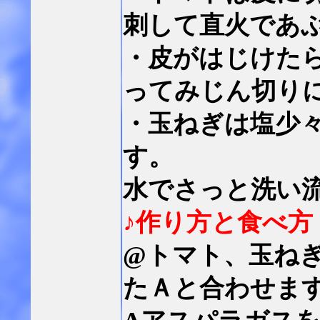
刺して直火であ
・皮がはじけた
ってみじん切り
・玉ねぎは塩少
す。
水でさっと洗い
♪作り方と食べ方
@トマト、玉ね
たＡと合わせま