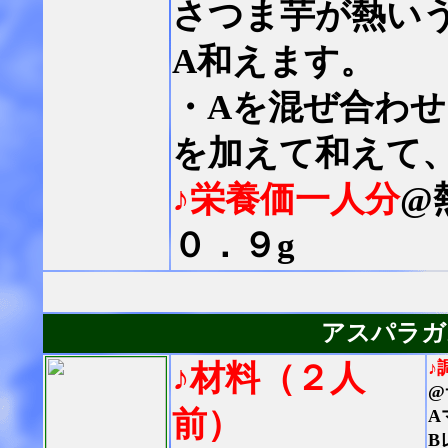
さつま芋が熱い
A和えます。
・Aを混ぜ合わ
を加えて和えて
♪栄養価一人分
@
０．９g
アスパラガ
♪
♪材料（２人
@
前）
A
B