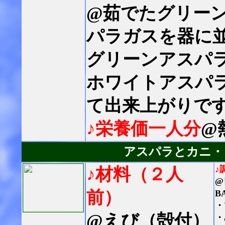
@茹でたグリー
パラガスを器に
グリーンアスパ
ホワイトアスパ
て出来上がりで
♪栄養価一人分
@
アスパラとカニ・
♪
♪材料（２人
@
前）
B
・
@えび（殻付）
・