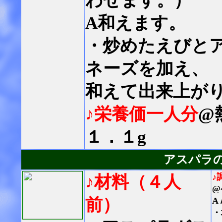
わせます。）
A和えます。
・炒めたえびと
ネーズを加え、
和えて出来上が
♪栄養価一人分
@
１．１g
アスパラ
♪
♪材料（４人
@
前）
A
・