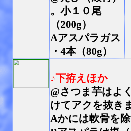
。小１０尾
（200g）
Aアスパラガス
・4本（80g）
♪下拵えほか
@さつま芋はよく
けてアクを抜き
Aかには軟骨を