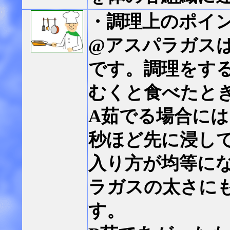
・調理上のポイ
@アスパラガス
です。調理をす
むくと食べたと
A茹でる場合には
秒ほど先に浸し
入り方が均等に
ラガスの太さに
す。