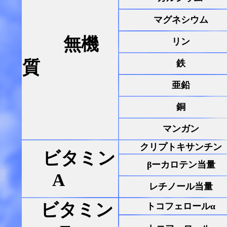
マグネシウム
無機
リン
質
鉄
亜鉛
銅
マンガン
クリプトキサンチン
ビタミン
βーカロテン当量
A
レチノール当量
ビタミン
トコフェロールα