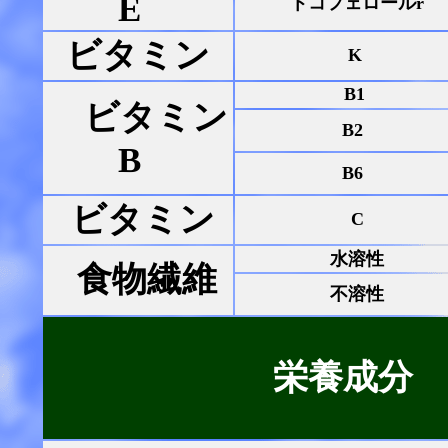
E
トコフェロールr
ビタミン
K
B1
ビタミン
B2
B
B6
ビタミン
C
水溶性
食物繊維
不溶性
栄養成分