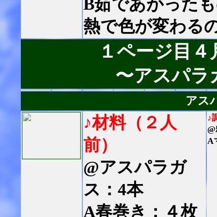
B茹であがった
熱で色が変わる
１ページ目４
〜アスパラ
アス
♪
♪材料（２人
@
前）
A
@アスパラガ
ス：4本
A春巻き：４枚