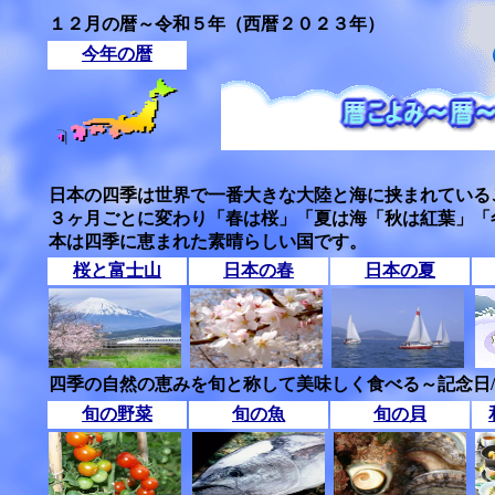
１２月の暦～令和５年（西暦２０２３年）
今年の暦
日本の四季は世界で一番大きな大陸と海に挟まれている
３ヶ月ごとに変わり「春は桜」「夏は海「秋は紅葉」「
本は四季に恵まれた素晴らしい国です。
桜と富士山
日本の春
日本の夏
四季の自然の恵みを旬と称して美味しく食べる～記念日
旬の野菜
旬の魚
旬の貝