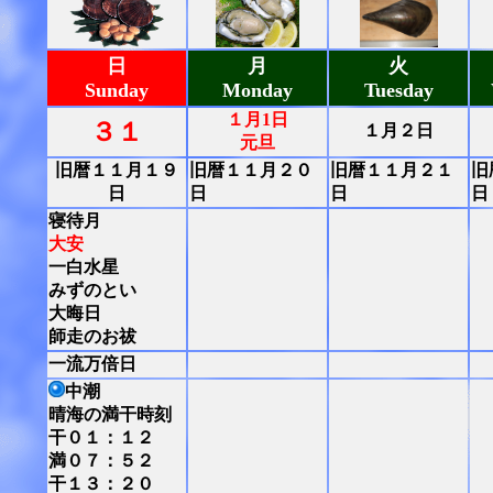
日
月
火
Sunday
Monday
Tuesday
１月1日
３１
１月２日
元旦
旧暦１１月１９
旧暦１１月２０
旧暦１１月２１
旧
日
日
日
日
寝待月
大安
一白水星
みずのとい
大晦日
師走のお祓
一流万倍日
中潮
晴海の満干時刻
干０１：１２
満０７：５２
干１３：２０