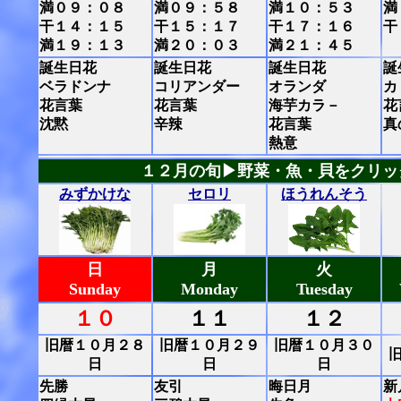
満０９：０８
満０９：５８
満１０：５３
満
干１４：１５
干１５：１７
干１７：１６
干
満１９：１３
満２０：０３
満２１：４５
誕生日花
誕生日花
誕生日花
誕
ベラドンナ
コリアンダー
オランダ
カ
花言葉
花言葉
海芋カラ－
花
沈黙
辛辣
花言葉
真
熱意
１２月の旬▶野菜・魚・貝をクリッ
みずかけな
セロリ
ほうれんそう
日
月
火
Sunday
Monday
Tuesday
１０
１１
１２
旧暦１０月２８
旧暦１０月２９
旧暦１０月３０
日
日
日
先勝
友引
晦日月
新