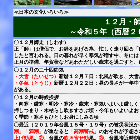
≪日本の文化いろいろ≫
１２月・
～令和５年（西暦２
〇１２月師走（しわす）
正「師」は僧侶で、お経をあげる為、忙しく走り回る「
したと言われる。日の暮れが早く寒気が増す中、冬には
正月の準備、年賀状などあわただしい歳末を過ごすと、
〇１２月の二十四節気
・大雪（たいせつ）
新暦１２月７日：北風が吹き、大雪
・冬至（とうじ）
新暦１２月２２日：昼の長さが一年中
がある。
〇１２月の時候挨拶
・向寒・厳寒・明冷・寒冷・歳末・寒気いよいよ厳しく
押しつまり・木枯らし吹きすさぶ頃・今年もいよいよお
く季節・寒さもひとしお身にしみる頃
〇最近（２０１９年台風１５号・１９号）の被災状況か
潮」「満潮」
が重なると
「高潮警戒
」のおそれが予想さ
上げ効果
。
②、
台風の
吹き寄せ効
果。
③、
台風接近時刻