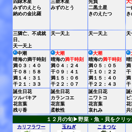
四緑木星
三碧木星
先負
大
みずのえとら
みずのとう
二黒土星
一
納めの金比羅
きのえたつ
き
三隣亡、不成就
天一天上
天一天上
天
日、
天一天上
中潮
大潮
大潮
晴海の満干時刻
晴海の
満干時刻
晴海の
満干時刻
晴
満０３：４０
満０４：２４
満０５：０５
満
干０８：５８
干０９：４１
干１０：２２
干
満１４：３１
満１５：０６
満１５：４０
満
干２１：３３
干２２：０７
干２２：４３
干
誕生日花
誕生日花
誕生日花
誕
ツルバキア
カランコエ
ニワトコ
ピ
花言葉
花言葉
花言葉
花
残り香
柔軟性
哀れみ
共
１２月の旬▶野菜・魚・貝をクリッ
カリフラワー
玉ねぎ
こまつな