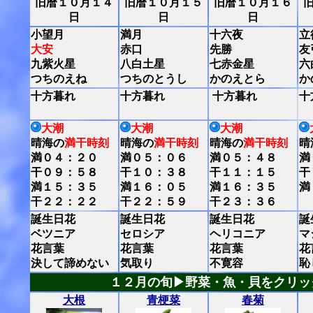
旧暦１０月１４
旧暦１０月１５
旧暦１０月１６
日
日
日
小望月
満月
十六夜
立
大安
赤口
先勝
友
九紫火星
八白土星
七赤金星
六
つちのえね
つちのとうし
かのえとら
か
十方暮れ
十方暮れ
十方暮れ
十
大潮
大潮
大潮
晴海の
満干時刻
晴海の
満干時刻
晴海の
満干時刻
晴
満０４：２０
満０５：０６
満０５：４８
満
干０９：５８
干１０：３８
干１１：１５
干
満１５：３５
満１６：０５
満１６：３５
満
干２２：２２
干２２：５９
干２３：３６
誕生日花
誕生日花
誕生日花
誕
ベツニア
セロシア
ヘリコニア
マ
花言葉
花言葉
花言葉
花
決して諦めない
気取り
不寛容
恥
１２月の旬▶野菜・魚・貝をクリッ
大根
青梗菜
春菊