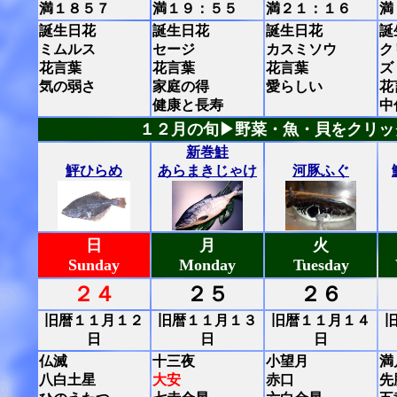
満１８５７
満１９：５５
満２１：１６
満
誕生日花
誕生日花
誕生日花
誕
ミムルス
セージ
カスミソウ
ク
花言葉
花言葉
花言葉
ズ
気の弱さ
家庭の得
愛らしい
花
健康と長寿
中
１２月の旬▶野菜・魚・貝をクリッ
新巻鮭
鮃ひらめ
あらまきじゃけ
河豚ふぐ
日
月
火
Sunday
Monday
Tuesday
２４
２５
２６
旧暦１１月１２
旧暦１１月１３
旧暦１１月１４
日
日
日
仏滅
十三夜
小望月
満
八白土星
大安
赤口
先