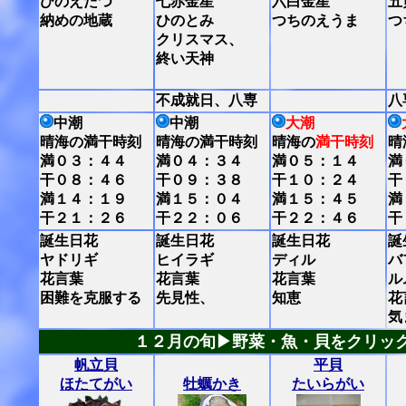
ひのえたつ
七赤金星
六白金星
五
納めの地蔵
ひのとみ
つちのえうま
つ
クリスマス、
終い天神
不成就日、八専
八
中潮
中潮
大潮
晴海の満干時刻
晴海の満干時刻
晴海の
満干時刻
晴
満０３：４４
満０４：３４
満０５：１４
満
干０８：４６
干０９：３８
干１０：２４
干
満１４：１９
満１５：０４
満１５：４５
満
干２１：２６
干２２：０６
干２２：４６
干
誕生日花
誕生日花
誕生日花
誕
ヤドリギ
ヒイラギ
ディル
バ
花言葉
花言葉
花言葉
ル
困難を克服する
先見性、
知恵
花
気
１２月の旬▶野菜・魚・貝をクリッ
帆立貝
平貝
ほたてがい
牡蠣かき
たいらがい