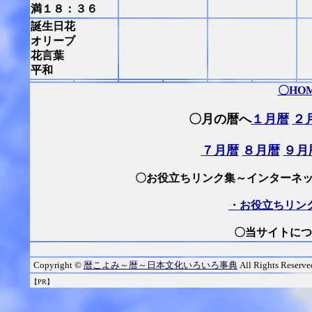
満１８：３６
誕生日花
オリーブ
花言葉
平和
〇
HO
〇月の暦へ
１月暦
２
７月暦
８月暦
９月
〇お役立ちリンク集～インターネッ
・お役立ちリン
〇当サイトにつ
Copyright ©
暦こよみ～暦～日本文化いろいろ事典
All Rights Reserve
【PR】