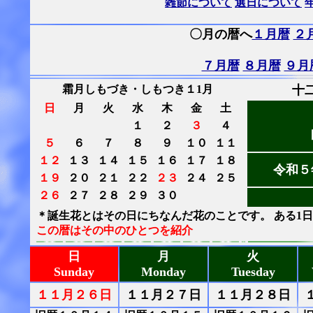
雑節について
選日について
〇月の暦へ
１月暦
２
７月暦
８月暦
９月
霜月しもづき・しもつき１1月
十
日
月
火
水
木
金
土
１
２
３
４
５
６
７
８
９
１０
１１
１２
１３
１４
１５
１６
１７
１８
令和５
１９
２０
２１
２２
２３
２４
２５
２６
２７
２８
２９
３０
＊誕生花とはその日にちなんだ花のことです。 ある1
この暦はその中のひとつを紹介
日
月
火
Sunday
Monday
Tuesday
１１月２６日
１１月２７日
１１月２８日