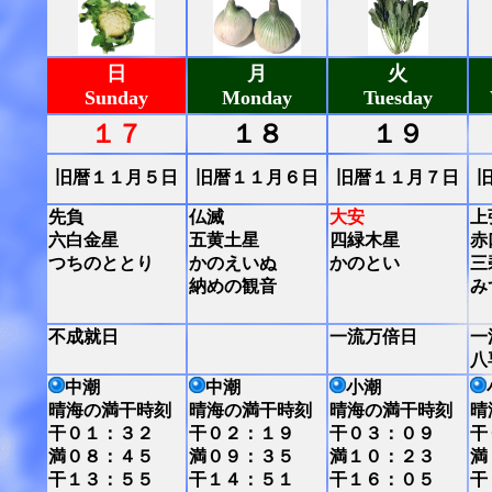
日
月
火
Sunday
Monday
Tuesday
１７
１８
１９
旧暦１１月５日
旧暦１１月６日
旧暦１１月７日
先負
仏滅
大安
上
六白金星
五黄土星
四緑木星
赤
つちのととり
かのえいぬ
かのとい
三
納めの観音
み
不成就日
一流万倍日
一
八
中潮
中潮
小潮
晴海の満干時刻
晴海の満干時刻
晴海の満干時刻
晴
干０１：３２
干０２：１９
干０３：０９
干
満０８：４５
満０９：３５
満１０：２３
満
干１３：５５
干１４：５１
干１６：０５
干