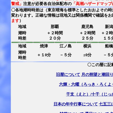
警戒」
注意が必要各自治体配布の
「高潮ハザードマップ(
〇各地潮時時差は（東京晴海を標準としたおおよその時
変わります。正確な情報は現地又は関係機関で確認をお
ます
）
地域
那覇
鹿児島
新潟
潮時
＋２時間
＋２時間
＋２時
時差
２０分
２５分
１５
地域
焼津
江ノ島
横浜
船橋
潮時
＋１0分
－５分
±0分
－５
時差
〇この暦に記
旧暦について
月の朔望と潮回
六輝・六曜（ろっき・ろくよ
干支（えと）/十干（じっ
日本の年中行事について
七五三