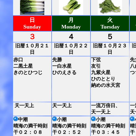
日
月
火
Sunday
Monday
Tuesday
３
４
５
旧暦１０月２１
旧暦１０月２２
旧暦１０月２３
日
日
日
赤口
先勝
下弦
先
二黒土星
一白水星
友引
八
きのとひつじ
ひのえさる
九紫火星
つ
ひのととり
納めの水天宮
天一天上
天一天上
一流万倍日、
一
天一天上
天
中潮
小潮
小潮
晴海の満干時刻
晴海の満干時刻
晴海の満干時刻
晴
干０２：０８
干０２：５２
干０３：４５
干