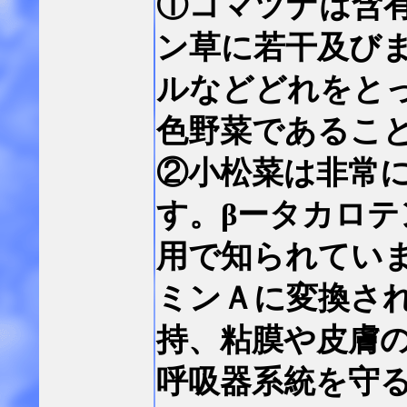
①コマツナは含
ン草に若干及び
ルなどどれをと
色野菜であるこ
②小松菜は非常
す。βータカロ
用で知られてい
ミンＡに変換さ
持、粘膜や皮膚
呼吸器系統を守