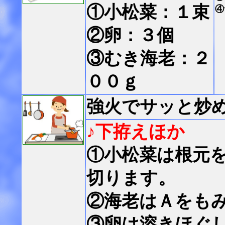
①小松菜：１束
④
②卵：３個
③むき海老：２
００ｇ
強火でサッと炒
♪下拵えほか
①小松菜は根元
切ります。
②海老はＡをも
③卵は溶きほぐ