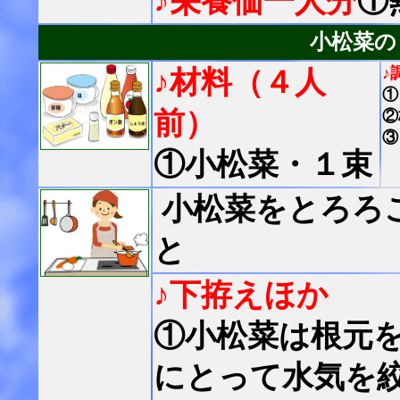
♪栄養価一人分
①
小松菜の
♪
♪材料（４人
①
前）
②
③
①小松菜・１束
小松菜をとろろ
と
♪下拵えほか
①小松菜は根元
にとって水気を