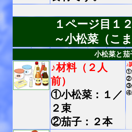
１ページ目１
～小松菜（こ
小松菜と茄
♪
♪材料（２人
①
前）
②
③
①小松菜：１／
④
２束
②茄子：２本