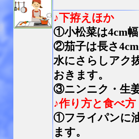
♪下拵えほか
①小松菜は4cm
②茄子は長さ4c
水にさらしアク
おきます。
③ニンニク・生
♪作り方と食べ方
①フライパンに
ます。