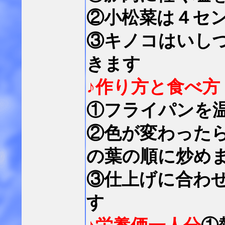
②小松菜は４セ
③キノコはいし
きます
♪作り方と食べ方
①フライパンを
②色が変わった
の葉の順に炒め
③仕上げに合わ
す