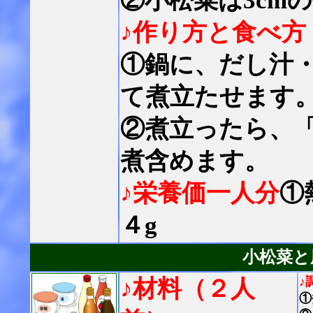
②小松菜は3cm
♪作り方と食べ方
①鍋に、だし汁
て煮立たせます
②煮立ったら、
煮含めます。
♪栄養価一人分
①
４g
小松菜と
♪
♪材料（２人
①