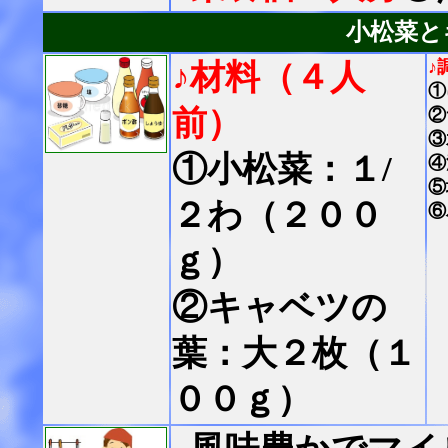
小松菜と
♪
♪材料（４人
①
前）
②
③
①小松菜：１/
④
⑤
２わ（２００
⑥
ｇ）
②キャベツの
葉：大２枚（１
００ｇ）