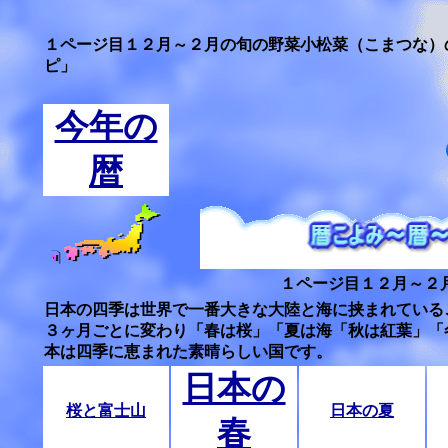
１ページ目１２月～２月の旬の野菜小松菜（こまつな）
ピ」
今年の
暦
１ページ目１２月～２
日本の四季は世界で一番大きな大陸と海に挟まれている
３ヶ月ごとに変わり「春は桜」「夏は海「秋は紅葉」「
本は四季に恵まれた素晴らしい国です。
日本の
桜と富士山
日本の夏
春