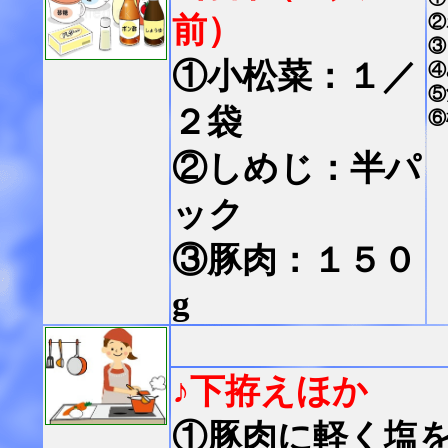
前）
②
③
①小松菜：１／
④
⑤
２袋
⑥
②しめじ：半パ
ック
③豚肉：１５０
g
♪下拵えほか
①豚肉に軽く塩