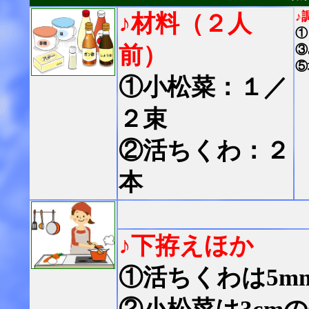
♪
♪材料（２人
①
前）
③
⑤
①小松菜：１／
２束
②活ちくわ：２
本
♪下拵えほか
①活ちくわは5m