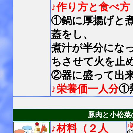
♪作り方と食べ方
①鍋に厚揚げと
蓋をし、
煮汁が半分にな
ちさせて火を止
②器に盛って出
♪栄養価一人分
①
豚肉と小松菜
♪
♪材料（２人
①