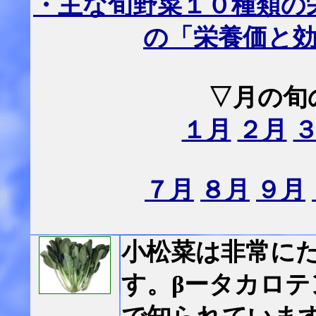
・主な旬野菜１０種類の
の「栄養価と
▽月の旬
１月
２月
７月
８月
９月
小松菜は非常に
す。βータカロ