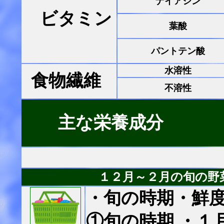
ナイアシン
ビタミン
葉酸
パントテン酸
水溶性
食物繊維
不溶性
主な栄養成分
１２月～２月の旬の野
・旬の時期・鮮
①旬の時期 ・１