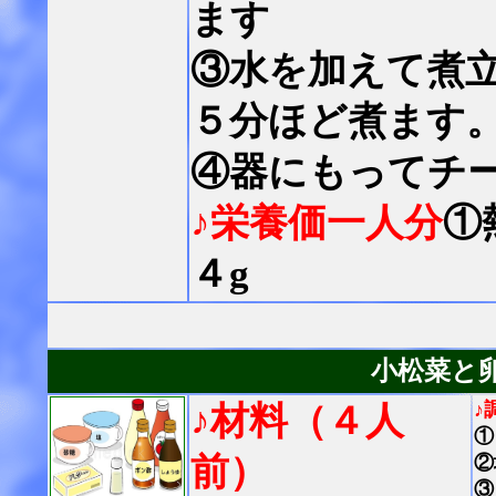
ます
③水を加えて煮
５分ほど煮ます
④器にもってチ
♪栄養価一人分
①
４g
小松菜と
♪
♪材料（４人
①
前）
②
③