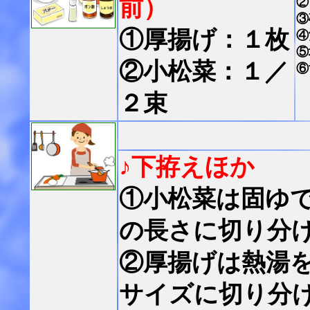
前）
②
③
①厚揚げ：１枚
④
⑤
②小松菜：１／
⑥
２束
♪下拵えほか
①小松菜は固ゆで
の長さに切り分
②厚揚げは熱湯
サイズに切り分