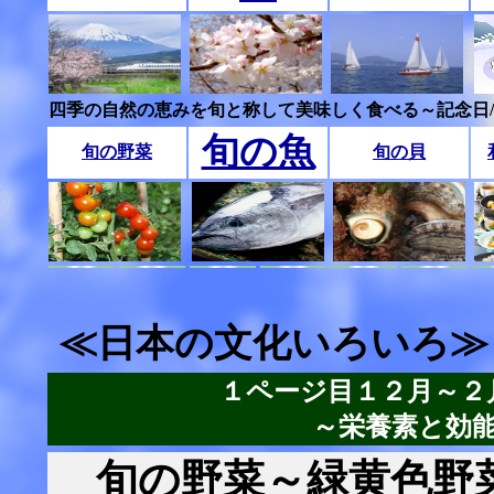
四季の自然の恵みを旬と称して美味しく食べる～記念日
旬の魚
旬の野菜
旬の貝
≪日本の文化いろいろ≫
１ページ目１２月～２
～栄養素と効
旬の野菜～緑黄色野