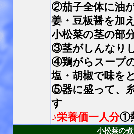
②茄子全体に油
姜・豆板醤を加
小松菜の茎の部
③茎がしんなり
④鶏がらスープ
塩・胡椒で味を
⑤器に盛って、
す
♪栄養価一人分
①
小松菜の煮