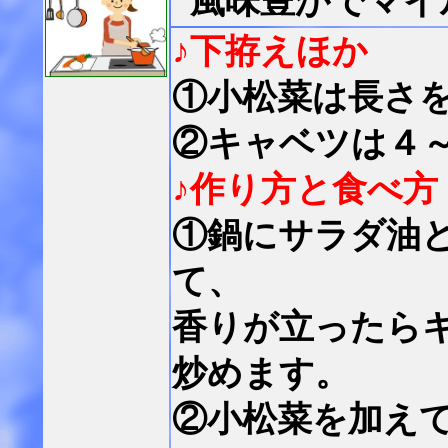
風味豊かでマイ
♪下拵えほか
①小松菜は長さ
②キャベツは４
♪作り方と食べ方
①鍋にサラダ油
て、
香りが立ったら
炒めます。
②小松菜を加え