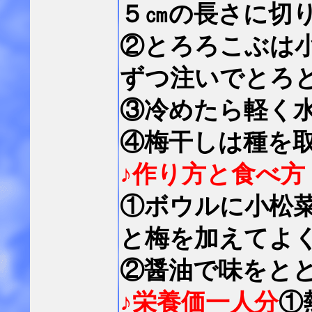
５㎝の長さに切
②とろろこぶは
ずつ注いでとろ
③冷めたら軽く
④梅干しは種を
♪作り方と食べ方
①ボウルに小松
と梅を加えてよ
②醤油で味をと
♪栄養価一人分
①