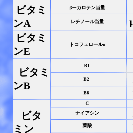
ビタミ
βーカロテン当量
ンA
レチノール当量
ビタミ
トコフェロールα
ンE
B1
ビタミ
B2
ンB
B6
C
ビタ
ナイアシン
葉酸
ミン