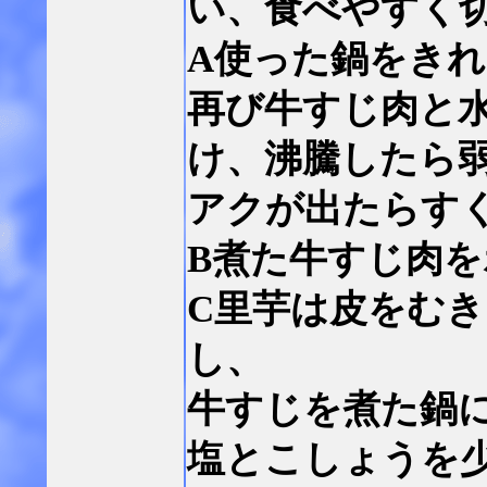
い、食べやすく
A使った鍋をき
再び牛すじ肉と
け、沸騰したら
アクが出たらす
B煮た牛すじ肉
C里芋は皮をむ
し、
牛すじを煮た鍋
塩とこしょうを