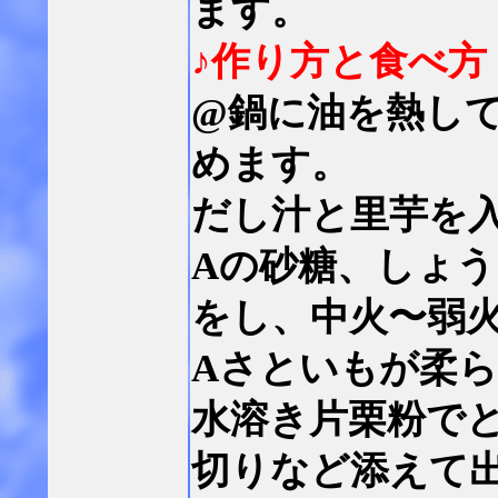
ます。
♪作り方と食べ方
@鍋に油を熱し
めます。
だし汁と里芋を
Aの砂糖、しょ
をし、中火〜弱
Aさといもが柔
水溶き片栗粉で
切りなど添えて