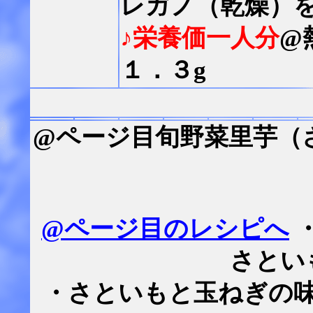
レガノ（乾燥）
♪栄養価一人分
@
１．３g
@ページ目旬野菜里芋（
@ページ目のレシピへ
さとい
・さといもと玉ねぎの