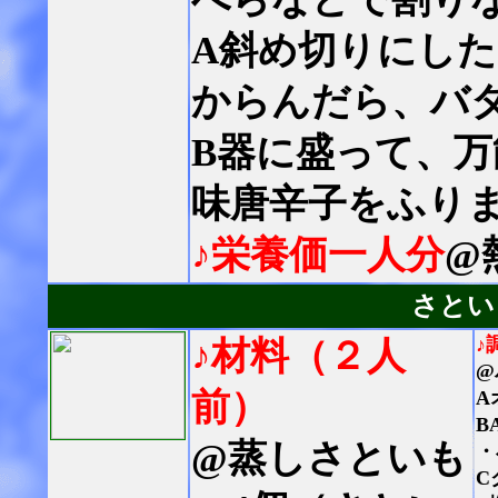
A斜め切りにし
からんだら、バ
B器に盛って、
味唐辛子をふり
♪栄養価一人分
@
さとい
♪
♪材料（２人
@
前）
A
B
@蒸しさといも
・
C