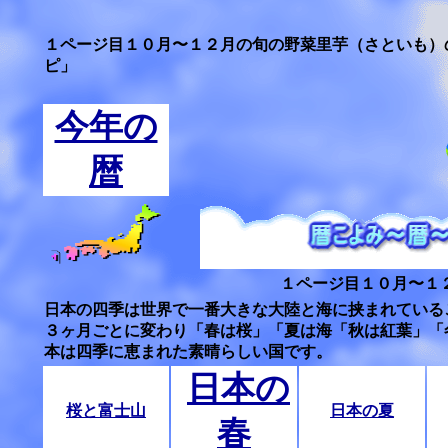
１ページ目１０月〜１２月の旬の野菜里芋（さといも）
ピ」
今年の
暦
１ページ目１０月〜１
日本の四季は世界で一番大きな大陸と海に挟まれている
３ヶ月ごとに変わり「春は桜」「夏は海「秋は紅葉」「
本は四季に恵まれた素晴らしい国です。
日本の
桜と富士山
日本の夏
春