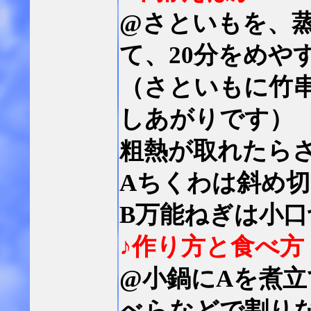
@さといもを、
て、20分をめや
（さといもに竹
しあがりです）
粗熱が取れたら
Aちくわは斜め
B万能ねぎは小
♪作り方と食べ方
@小鍋にAを煮
べらなどで割り