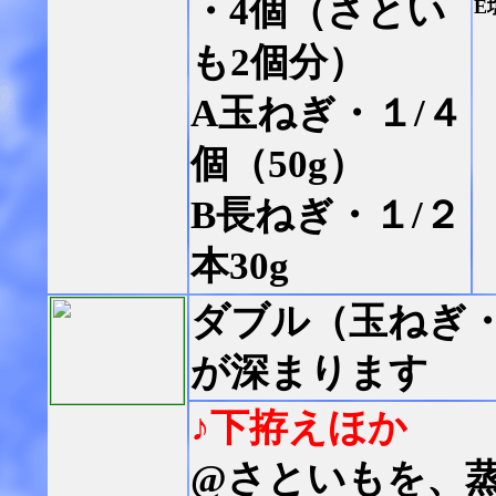
・4個（さとい
E
も2個分）
A玉ねぎ・１/４
個（50g）
B長ねぎ・１/２
本30g
ダブル（玉ねぎ
が深まります
♪下拵えほか
@さといもを、