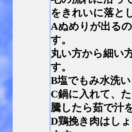
をきれいに落と
Aぬめりが出る
す。
丸い方から細い
す。
B塩でもみ水洗
C鍋に入れて、
騰したら茹で汁
D鶏挽き肉はし