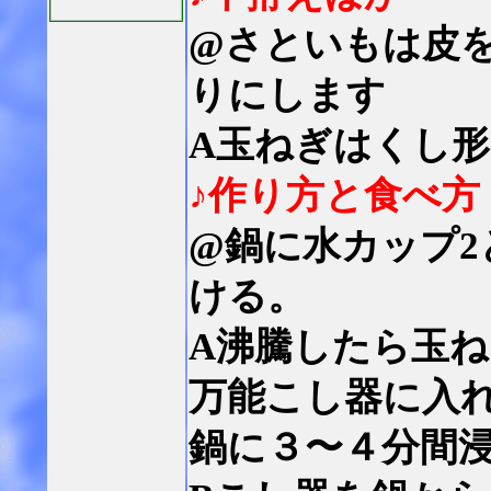
@さといもは皮
りにします
A玉ねぎはくし
♪作り方と食べ方
@鍋に水カップ
ける。
A沸騰したら玉
万能こし器に入
鍋に３〜４分間