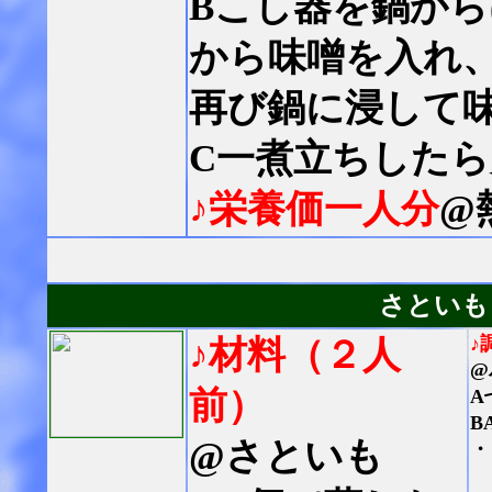
Bこし器を鍋か
から味噌を入れ
再び鍋に浸して
C一煮立ちした
♪栄養価一人分
@
さといも
♪
♪材料（２人
@
前）
A
B
@さといも
・