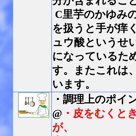
分が含まれるこ
C里芋のかゆみ
を扱うと手が痒
ュウ酸というせ
になっているた
す。またこれは
います。
・調理上のポイ
@
・皮をむくと
が、