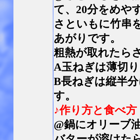
て、20分をめや
さといもに竹串
あがりです。
粗熱が取れたら
A玉ねぎは薄切
B長ねぎは縦半
す。
♪作り方と食べ方
@鍋にオリーブ
バターが溶けた