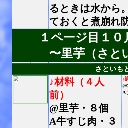
るときは水から
ておくと煮崩れ
１ページ目１０
〜里芋（さと
さといも
♪
♪材料（４人
@
前）
A
@里芋・８個
A牛すじ肉・３