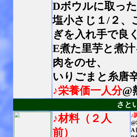
D
ボウルに取った
塩小さじ１/２、
ぎを入れ手で良
E煮た里芋と煮
肉をのせ、
いりごまと糸唐
♪栄養価一人分
@
さと
♪
♪材料（２人
@
前）
A