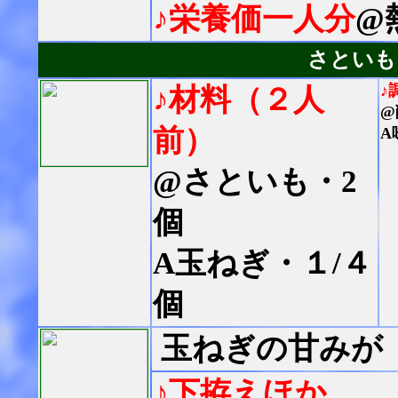
♪栄養価一人分
@
さといも
♪
♪材料（２人
@
前）
A
@さといも・2
個
A玉ねぎ・１/４
個
玉ねぎの甘みが
♪下拵えほか