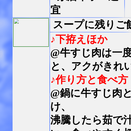
宜
スープに残りご
♪下拵えほか
@牛すじ肉は一
と、アクがきれ
♪作り方と食べ方
@鍋に牛すじ肉
け、
沸騰したら茹で