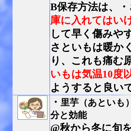
B保存方法は、
庫に入れてはい
して早く傷みや
さといもは暖か
り、これも痛む
いもは
気温10度
ようすると良い
・
里芋（あといも
分と効能
@秋から冬に旬