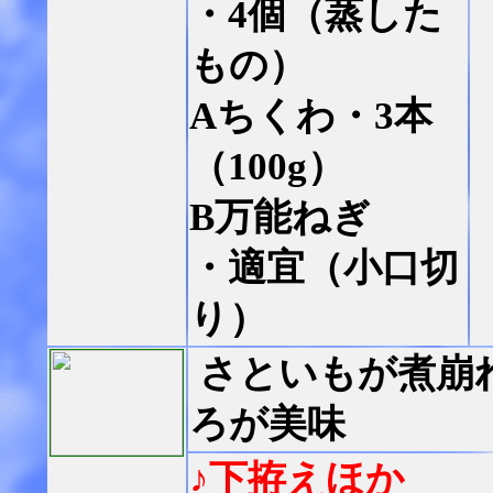
・4個（蒸した
もの）
Aちくわ・3本
（100g）
B万能ねぎ
・適宜（小口切
り）
さといもが煮崩
ろが美味
♪下拵えほか