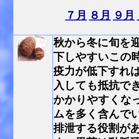
７月
８月
９月
秋から冬に旬を
下しやすいこの
疫力が低下すれ
入しても抵抗で
かかりやすくな
ムを多く含んで
排泄する役割が