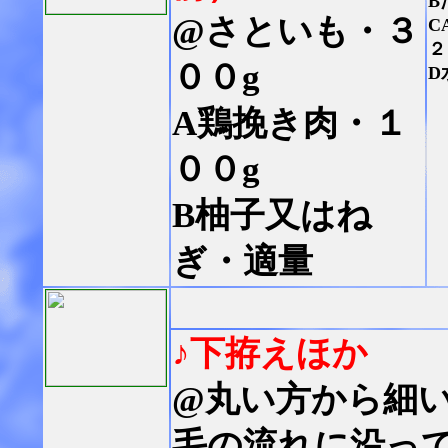
B
@さといも・３
C
２
００g
D
A鶏挽き肉・１
００g
B柚子又はね
ぎ・適量
♪下拵えほか
@丸い方から細
毛の流れに沿っ