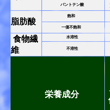
パントテン酸
飽和
脂肪酸
一価不飽和
食物繊
水溶性
維
不溶性
栄養成分