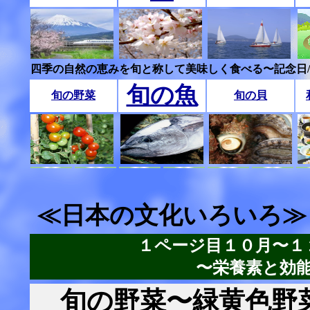
四季の自然の恵みを旬と称して美味しく食べる〜記念日
旬の魚
旬の野菜
旬の貝
≪日本の文化いろいろ≫
１ページ目１０月〜１
〜栄養素と効
旬の野菜〜緑黄色野