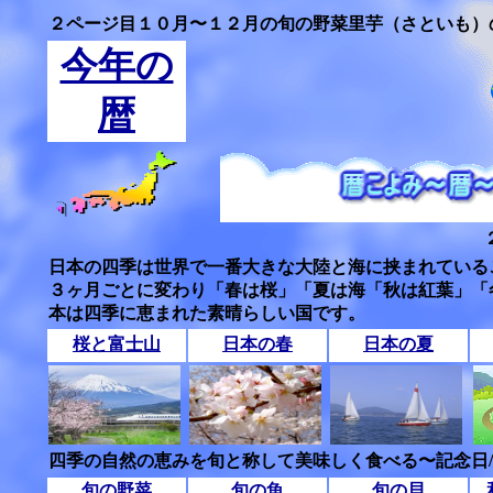
２ページ目１０月〜１２月の旬の野菜里芋（さといも）
今年の
暦
日本の四季は世界で一番大きな大陸と海に挟まれている
３ヶ月ごとに変わり「春は桜」「夏は海「秋は紅葉」「
本は四季に恵まれた素晴らしい国です。
桜と富士山
日本の春
日本の夏
四季の自然の恵みを旬と称して美味しく食べる〜記念日
旬の野菜
旬の魚
旬の貝