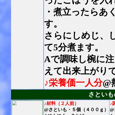
ったごぼうを入
・煮立ったらあく
す。
さらにしめじ、
て5分煮ます。
Aで調味し椀に
えて出来上がり
♪栄養価一人分
@
さといも
♪材料（２人前）
♪
@さといも・５個（４００ｇ）
@