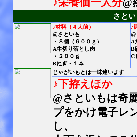
♪栄養価一人分
@
さとい
♪材料（４人前）
♪
@さといも
@
・８個（６００ｇ）
A
A牛切り落とし肉
B
・２００ｇ
C
Bねぎ・１本
じゃがいもとは一味違います
♪下拵えほか
@さといもは奇
プをかけ電子レ
し、