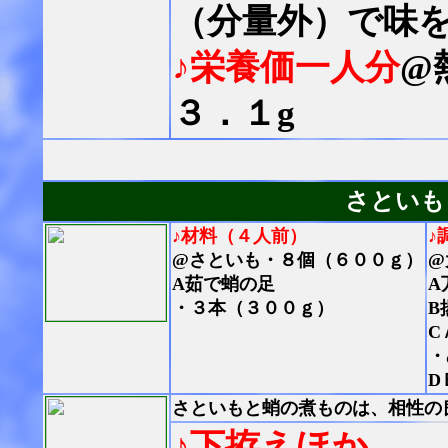
（分量外）で味
♪栄養価一人分
@
３．１g
さといも
♪材料（４人前）
♪
@さといも・８個（６００ｇ）
@
A茹で蛸の足
A
・３本（３００ｇ）
B
C
・
D
さといもと蛸の煮ものは、相性の
♪下拵えほか