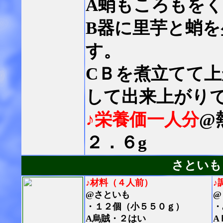
A蛸もころもを
B器に里芋と蛸
す。
CＢを煮立てて
して出来上がり
♪栄養価一人分
@
２．６g
さといも
♪材料（４人前）
♪
@さといも
@
・１２個（小５５０ｇ）
・
A烏賊・２はい
A