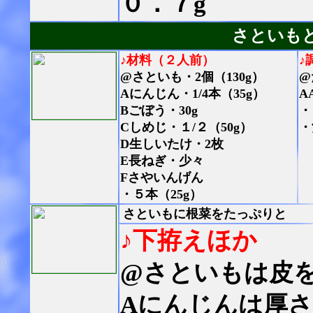
０．７g
さといも
♪材料（２人前）
♪
@さといも・2個（130g）
@
Aにんじん・1/4本（35g）
A
Bごぼう・30g
・
Cしめじ・１/２（50g）
・
D生しいたけ・2枚
E長ねぎ・少々
Fさやいんげん
・５本（25g）
さといもに根菜をたっぷりと
♪下拵えほか
@さといもは皮を
Aにんじんは厚さ