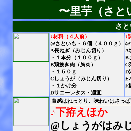
〜里芋（さと
さと
♪材料（４人前）
♪
@さといも・６個（４００ｇ）
@
A長ねぎ（みじん切り）
A
・１本分（１００ｇ）
B
B鶏挽き肉（胸肉）
C
・１５０ｇ
D
Cしょうが（みじん切り）
E
・１かけ分
F
Dサニーレタス・適宜
食感はねっとり、味わいはさっぱ
♪下拵えほか
@しょうがはみ