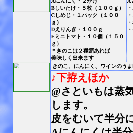
Aにんにく・２かけ
A
Bしいたけ・５枚（１００ｇ）
・
Cしめじ・１パック（１００
・
ｇ）
・
Dえりんぎ・１００ｇ
・
Eミニトマト・１０個（１５０
ｇ）
＊きのこは２種類あれば
美味しく出来ます
きのこ、にんにく、ワインのうま
♪下拵えほか
@さといもは蒸
します。
皮をむいて半分
Aにんにくは半