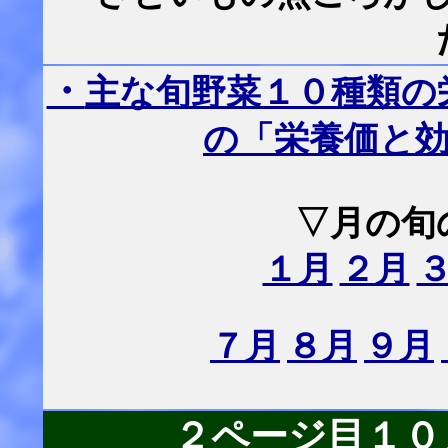
・
主な旬野菜１０種類の
の「栄養価と
▽月の旬
１月
２月
７月
８月
９月
２ページ目１０