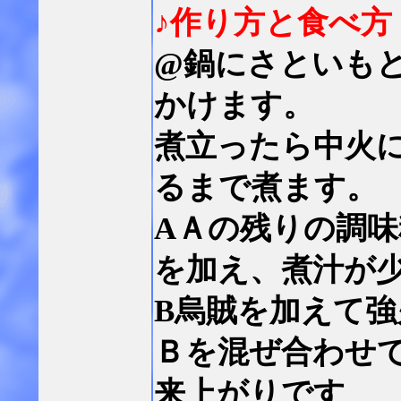
♪作り方と食べ方
@鍋にさといも
かけます。
煮立ったら中火
るまで煮ます。
AＡの残りの調
を加え、煮汁が
B烏賊を加えて
Ｂを混ぜ合わせ
来上がりです