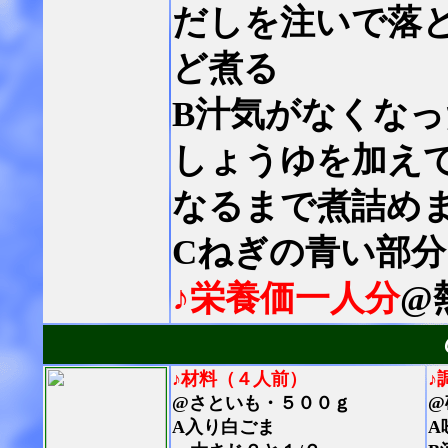
だしを注いで落
ど煮る
B汁気がなくな
しょうゆを加え
なるまで煮詰め
Cねぎの青い部
♪栄養価一人分
@
♪材料（４人前）
♪
@さといも・５００ｇ
@
A入り白ごま
A