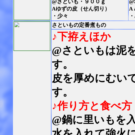
@さといも・９００ｇ
@
Aゆずの皮（せん切り）
A
・少々
・
さといもの定番煮もの
♪下拵えほか
@さといもは泥
す。
皮を厚めにむい
す。
♪作り方と食べ方
@鍋に里いもを
水を入れて強火