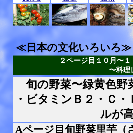
≪日本の文化いろいろ≫
２ページ目１０月〜１
〜料理
旬の野菜〜緑黄色野
・ビタミンＢ２・Ｃ・
ルが
Aページ目旬野菜里芋（