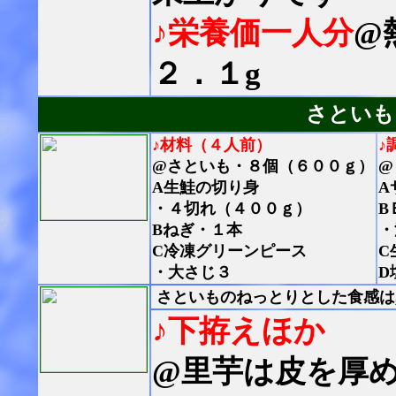
♪栄養価一人分
@
２．１g
さといも
♪材料（４人前）
♪
@さといも・８個（６００ｇ）
@
A生鮭の切り身
A
・４切れ（４００ｇ）
B
Bねぎ・１本
・
C冷凍グリーンピース
C
・大さじ３
D
さといものねっとりとした食感は
♪下拵えほか
@里芋は皮を厚