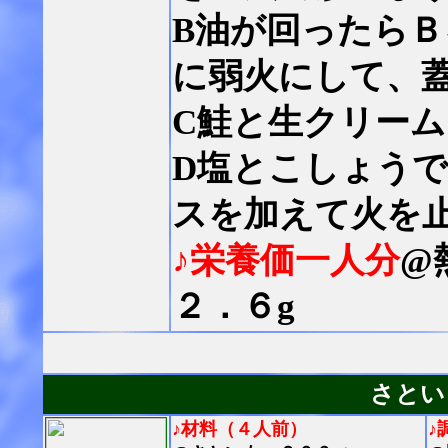
B油が回ったら
に弱火にして、
C鮭と生クリー
D塩とこしょう
スを加えて火を
♪栄養価一人分
@
２．６g
さとい
♪材料（４人前）
♪