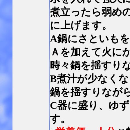
煮立ったら弱め
に上げます。
A鍋にさといも
Ａを加えて火に
時々鍋を揺すり
B煮汁が少なく
鍋を揺すりなが
C器に盛り、ゆ
す。