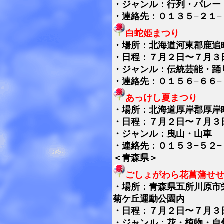
・ジャンル：行列・パレー
・連絡先：０１３５−２１−
白蛇姫まつり
・
場所：北海道河東郡鹿追
・日程：７月２日〜７月３
・ジャンル：伝統芸能・踊
・連絡先：０１５６−６６−
あっけし夏まつり
・
場所：北海道厚岸郡厚岸
・日程：７月２日〜７月３
・ジャンル：曳山・山車
・連絡先：０１５３−５２−
＜青森県＞
ごしょがわら花菖蒲せ
・
場所：青森県五所川原市
菊ケ丘運動公園内
・日程：７月２日〜７月３
・ジャンル：花・植物・自