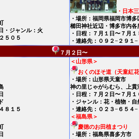
・日本三
・
場所：福岡県福岡市博多
町
櫛田神社近辺・博多市内各
日・ジャンル：火
・日程：７月１日〜７月１
２５０５
・連絡先：０９２−２９１−
７月２日〜
＜山形県＞
おくのほそ道（天童紅
・
場所：山形県天童市
島
神の里じゃがらむら、上貫
日
・日程：７月２日〜７月１
ド
・ジャンル：花・植物・自
４８１５
・連絡先：０２３−６５４−
＜福島県＞
町
慶徳のお田植まつり
日
・
場所：福島県喜多方市