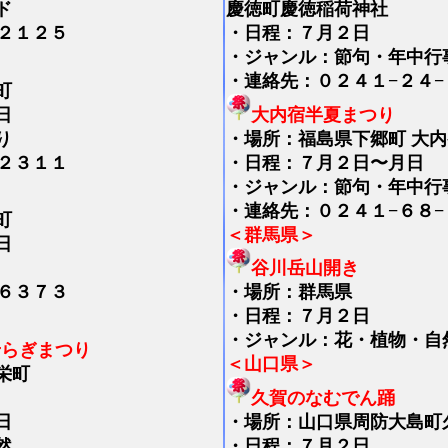
ド
慶徳町慶徳稲荷神社
２１２５
・日程：７月２日
・ジャンル：節句・年中行
・連絡先：０２４１−２４−
町
日
大内宿半夏まつり
り
・
場所：福島県下郷町 大内
２３１１
・日程：７月２日〜月日
・ジャンル：節句・年中行
・連絡先：０２４１−６８−
町
＜群馬県＞
日
谷川岳山開き
６３７３
・
場所：群馬県
・日程：７月２日
・ジャンル：花・植物・自
せらぎまつり
＜山口県＞
栄町
久賀のなむでん踊
日
・
場所：山口県周防大島町
然
・日程：７月２日