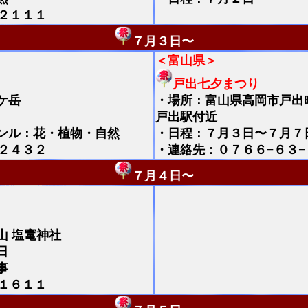
２１１１
７月３日〜
＜富山県＞
戸出七夕まつり
ケ岳
・
場所：富山県高岡市戸出
戸出駅付近
ンル：花・植物・自然
・日程：７月３日〜７月７
２４３２
・連絡先：０７６６−６３−
７月４日〜
山
塩竃神社
日
事
１６１１