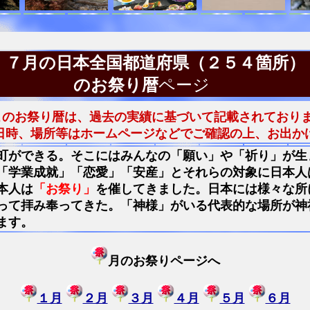
７月の日本全国都道府県（２５４箇所）
のお祭り暦
ページ
このお祭り暦は、過去の実績に基づいて記載されており
日時、場所等はホームページなどでご確認の上、お出か
町ができる。そこにはみんなの「願い」や「祈り」が生
「学業成就」「恋愛」「安産」とそれらの対象に日本人
本人は
「お祭り」
を催してきました。日本には様々な所
って拝み奉ってきた。「神様」がいる代表的な場所が神
ます。
月のお祭りページへ
１月
２月
３月
４月
５月
６月