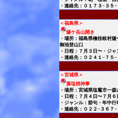
・連絡先：０１７３−３５−
＜福島県＞
燧ケ岳山開き
・
場所：福島県檜枝岐村燧
御池登山口
・日程：７月３日〜・ジャ
・連絡先：０２４１−７５−
＜宮城県＞
藻塩焼神事
・
場所：宮城県塩竈市一森
・日程：７月４日〜７月６
・ジャンル：節句・年中行
・連絡先：０２２−３６７−