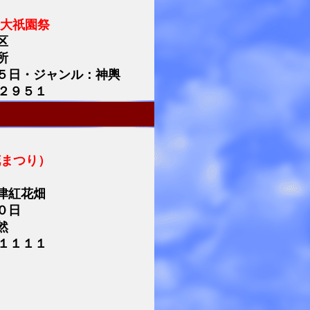
大祇園祭
区
所
５日・ジャンル：神輿
２９５１
花まつり）
津紅花畑
０日
然
１１１１