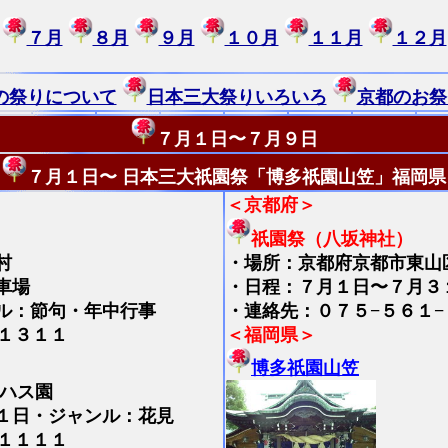
７月
８月
９月
１０月
１１月
１２月
の祭りについて
日本三大祭りいろいろ
京都のお祭
７月１日〜７月９日
７月１日〜
日本三大祇園祭「博多祇園山笠」福岡県
＜京都府＞
祇園祭（八坂神社）
村
・
場所：京都府京都市東山
車場
・日程：７月１日〜７月３
ル：節句・年中行事
・連絡先：０７５−５６１−
１３１１
＜福岡県＞
博多祇園山笠
賀ハス園
１日・ジャンル：花見
１１１１