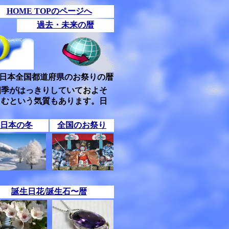
HOME TOPのページへ
過去・未来の暦
日本全国都道府県のお祭りの暦
四季がはっきりしていておよそ
しむという気質もあります。日
日本の冬
全国のお祭り
誕生日花/誕生石〜暦