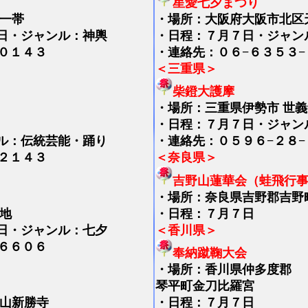
星愛七夕まつり
内一帯
・
場所：大阪府大阪市北区
日・ジャンル：神輿
・日程：７月７日・ジャン
０１４３
・連絡先：０６−６３５３−
＜三重県＞
柴鐙大護摩
・
場所：三重県伊勢市 世義
・日程：７月７日・ジャン
ル：伝統芸能・踊り
・連絡先：０５９６−２８−
２１４３
＜奈良県＞
吉野山蓮華会（蛙飛行
・
場所：奈良県吉野郡吉野
地
・日程：７月７日
日・ジャンル：七夕
＜香川県＞
６６０６
奉納蹴鞠大会
・
場所：香川県仲多度郡
琴平町金刀比羅宮
田山新勝寺
・日程：７月７日