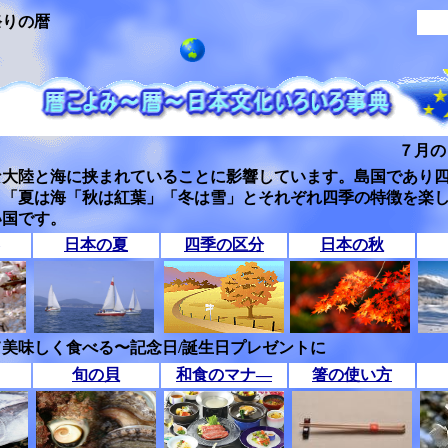
祭りの暦
７月の
な大陸と海に挟まれていることに影響しています。島国であり
」「夏は海「秋は紅葉」「冬は雪」とそれぞれ四季の特徴を楽
い国です。
日本の夏
四季の区分
日本の秋
美味しく食べる〜記念日/誕生日プレゼントに
旬の貝
和食のマナ―
箸の使い方