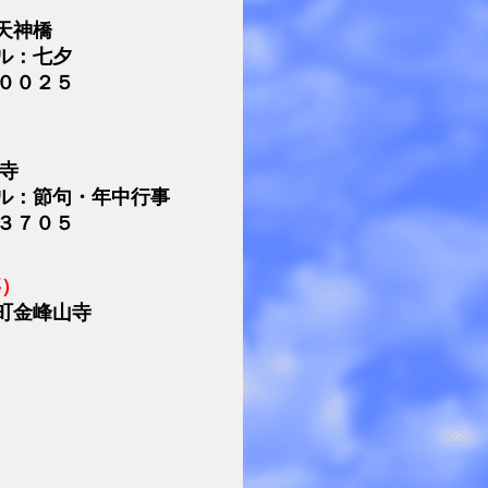
天神橋
ル：七夕
００２５
寺
ル：節句・年中行事
３７０５
事）
町金峰山寺