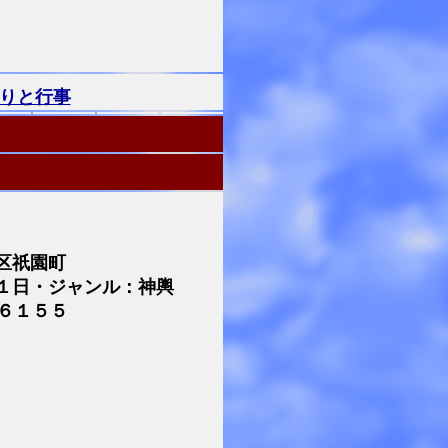
りと行事
区祇園町
１日・ジャンル：神輿
６１５５