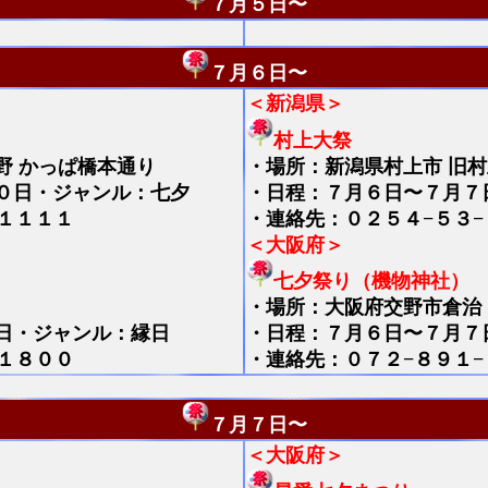
７月５日〜
７月６日〜
＜新潟県＞
村上大祭
野 かっぱ橋本通り
・
場所：新潟県村上市 旧
０日・ジャンル：七夕
・日程：７月６日〜７月７
１１１１
・連絡先：０２５４−５３−
＜大阪府＞
七夕祭り（機物神社）
・
場所：大阪府交野市倉治
日・ジャンル：縁日
・日程：７月６日〜７月７
１８００
・連絡先：０７２−８９１−
７月７日〜
＜大阪府＞