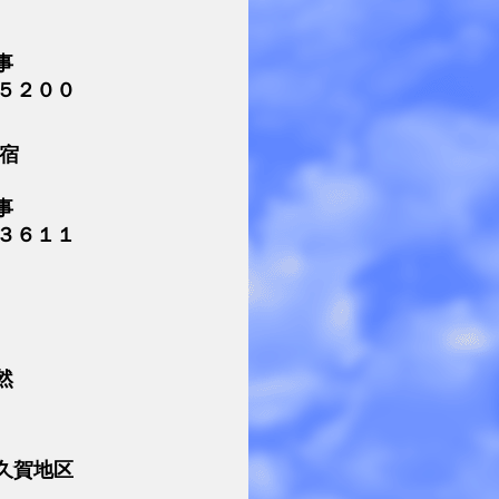
事
５２００
宿
事
３６１１
然
久賀地区