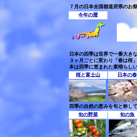
７月の日本全国都道府県のお
今年の暦
日本の四季は世界で一番大き
３ヶ月ごとに変わり「春は桜
本は四季に恵まれた素晴らし
桜と富士山
日本の春
四季の自然の恵みを旬と称して
旬の野菜
旬の魚