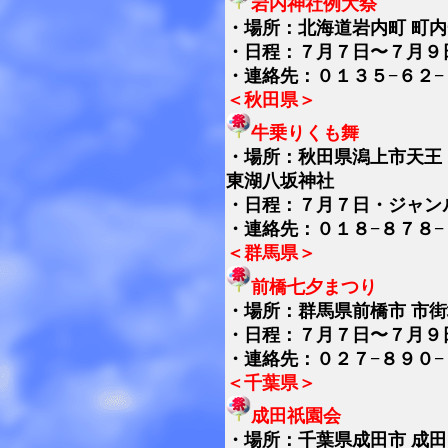
岩内神社例大祭
・
場所：北海道岩内町 町
・日程：７月７日〜７月９
・連絡先：０１３５−６２−
＜秋田県＞
牛乗りくも舞
・
場所：秋田県潟上市天王
東湖八坂神社
・日程：７月７日・ジャン
・連絡先：０１８−８７８−
＜群馬県＞
前橋七夕まつり
・
場所：群馬県前橋市 市街
・日程：７月７日〜７月９
・連絡先：０２７−８９０−
＜千葉県＞
成田祇園会
・
場所：千葉県成田市 成