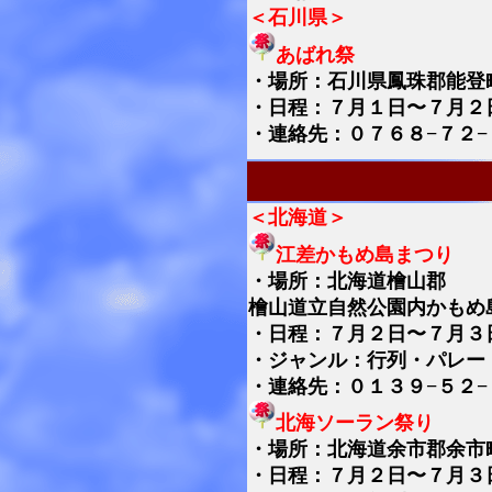
＜石川県＞
あばれ祭
・
場所：石川県鳳珠郡能登
・日程：７月１日〜７月２
・連絡先：０７６８−７２−
＜北海道＞
江差かもめ島まつり
・
場所：北海道檜山郡
檜山道立自然公園内かもめ
・日程：７月２日〜７月３
・ジャンル：行列・パレー
・連絡先：０１３９−５２−
北海ソーラン祭り
・
場所：北海道余市郡余市
・日程：７月２日〜７月３