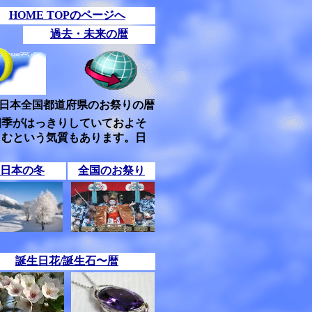
HOME TOPのページへ
過去・未来の暦
日本全国都道府県のお祭りの暦
四季がはっきりしていておよそ
しむという気質もあります。日
日本の冬
全国のお祭り
誕生日花/誕生石〜暦