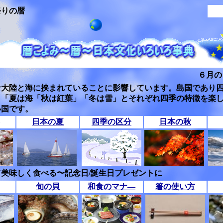
祭りの暦
６月の
な大陸と海に挟まれていることに影響しています。島国であり
」「夏は海「秋は紅葉」「冬は雪」とそれぞれ四季の特徴を楽
い国です。
日本の夏
四季の区分
日本の秋
美味しく食べる〜記念日/誕生日プレゼントに
旬の貝
和食のマナ―
箸の使い方