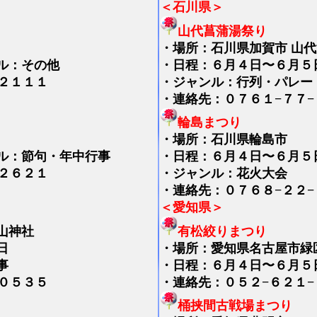
＜石川県＞
山代菖蒲湯祭り
・
場所：石川県加賀市 山
ル：その他
・日程：６月４日〜６月５
２１１１
・ジャンル：行列・パレー
・連絡先：０７６１−７７−
輪島まつり
・場所：石川県輪島市
ル：節句・年中行事
・日程：６月４日〜６月５
２６２１
・ジャンル：花火大会
・連絡先：０７６８−２２−
＜愛知県＞
山神社
有松絞りまつり
日
・
場所：愛知県名古屋市緑
事
・日程：６月４日〜６月５
０５３５
・連絡先：０５２−６２１−
桶挟間古戦場まつり