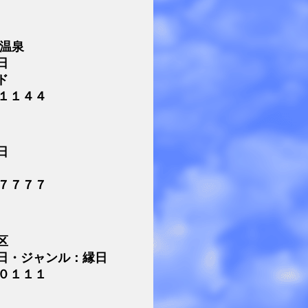
代温泉
日
ド
１１４４
日
７７７７
区
日・ジャンル：縁日
０１１１