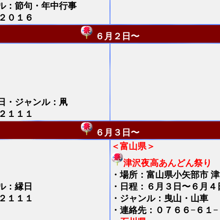
ル：節句・年中行事
２０１６
６月２日〜
日・ジャンル：凧
２１１１
６月３日〜
＜富山県＞
津沢夜高あんどん祭り
・
場所：富山県小矢部市 
ル：縁日
・日程：６月３日〜６月４
２１１１
・ジャンル：曳山・山車
・連絡先：０７６６−６１−