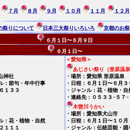
７月
８月
９月
１０月
１１月
１２月
の祭りについて
日本三大祭りいろいろ
京都のお祭
６月１日〜６月９日
６月１日〜
＜愛知県＞
あじさい祭り（形原温
山神社
・
場所：愛知県 形原温泉
ル：節句・年中行事
・日程：６月１日〜６月３
６１３３
・ジャンル：花・植物・自
・連絡先：０５３３−５７−
木曽川うかい
・
場所：愛知県犬山市
ル：花・植物・自然
・日程：６月１日〜１０月
２１１１
・ジャンル：伝統芸能・踊