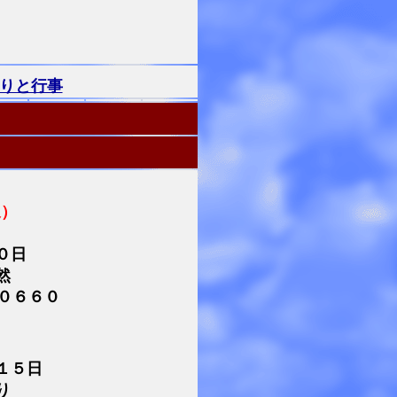
りと行事
泉）
０日
然
０６６０
１５日
り