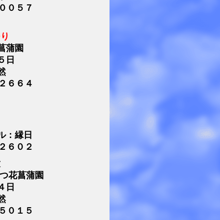
００５７
つり
菖蒲園
５日
然
２６６４
ル：縁日
２６０２
放
わつ花菖蒲園
４日
然
５０１５