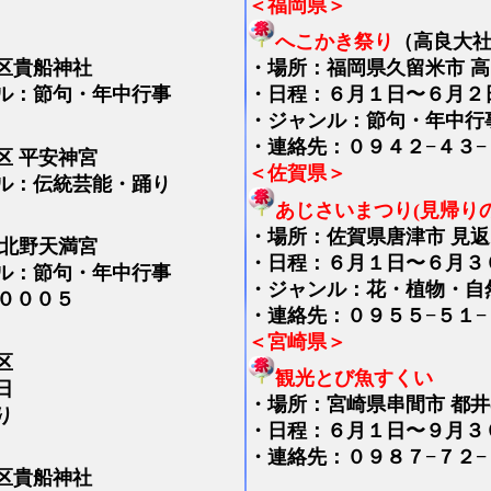
＜福岡県＞
へこかき祭り
（高良大
区貴船神社
・
場所：福岡県久留米市 
ル：節句・年中行事
・日程：６月１日〜６月２
・ジャンル：節句・年中行
・連絡先：０９４２−４３−
区 平安神宮
＜佐賀県＞
ル：伝統芸能・踊り
あじさいまつり(見帰りの
・
場所：佐賀県唐津市 見
 北野天満宮
・日程：６月１日〜６月３
ル：節句・年中行事
・ジャンル：花・植物・自
０００５
・連絡先：０９５５−５１−
＜宮崎県＞
区
観光とび魚すくい
日
・
場所：宮崎県串間市 都
り
・日程：６月１日〜９月３
・連絡先：０９８７−７２−
区貴船神社