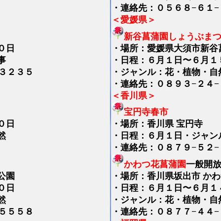
・連絡先：０５６８−６１−
＜愛媛県＞
新谷菖蒲園しょうぶま
０日
・
場所：愛媛県大須市新谷
事
・日程：６月１日〜６月１
３２３５
・ジャンル：花・植物・自
・連絡先：０８９３−２４−
＜香川県＞
宝円寺春市
０日
・
場所：香川県 宝円寺
然
・日程：６月１日・ジャン
・連絡先：０８７９−５２−
り
かわつ花菖蒲園
一般開
公園
・
場所：香川県坂出市 か
０日
・日程：６月１日〜６月１
然
・ジャンル：花・植物・自
５５５８
・連絡先：０８７７−４４−