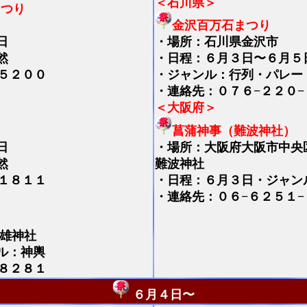
＜石川県＞
まつり
金沢百万石まつり
日
・
場所：石川県金沢市
然
・日程：６月３日〜６月５
５２００
・ジャンル：行列・パレー
・連絡先：０７６−２２０−
＜大阪府＞
菖蒲神事（難波神社）
日
・
場所：大阪府大阪市中央
然
難波神社
１８１１
・日程：６月３日・ジャン
・連絡先：０６−６２５１−
雄神社
ル：神輿
８２８１
６月４日〜