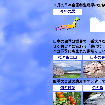
６月の日本全国都道府県のお
今年の暦
日本の四季は世界で一番大き
３ヶ月ごとに変わり「春は桜
本は四季に恵まれた素晴らし
桜と富士山
日本の春
四季の自然の恵みを旬と称して
旬の野菜
旬の魚