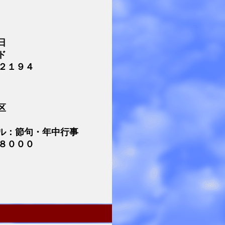
日
ド
２１９４
区
ル：節句・年中行事
８０００