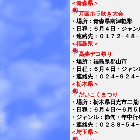
＜青森県＞
万国ホラ吹き大会
・
場所：青森県南津軽郡
・日程：６月４日・ジャン
・連絡先：０１７２−４８−
＜福島県＞
高柴デコ祭り
・
場所：福島県郡山市
・日程：６月４日・ジャン
・連絡先：０２４−９２４−
＜栃木県＞
だいこくまつり
・
場所：栃木県日光市二荒
・日程：６月４日〜６月５
・ジャンル：節句・年中行
・連絡先：０２８８−５４−
＜埼玉県＞