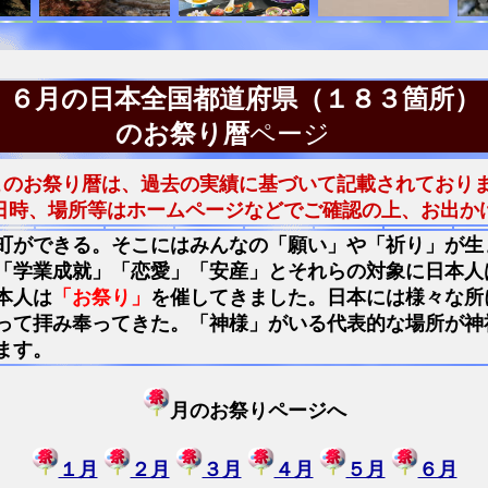
６月の日本全国都道府県（１８３箇所）
のお祭り暦
ページ
このお祭り暦は、過去の実績に基づいて記載されており
日時、場所等はホームページなどでご確認の上、お出か
町ができる。そこにはみんなの「願い」や「祈り」が生
「学業成就」「恋愛」「安産」とそれらの対象に日本人
本人は
「お祭り」
を催してきました。日本には様々な所
って拝み奉ってきた。「神様」がいる代表的な場所が神
ます。
月のお祭りページへ
１月
２月
３月
４月
５月
６月