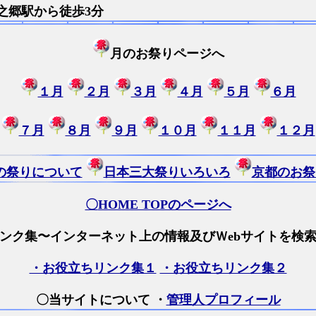
之郷駅から徒歩3分
月のお祭りページへ
１月
２月
３月
４月
５月
６月
７月
８月
９月
１０月
１１月
１２月
の祭りについて
日本三大祭りいろいろ
京都のお祭
〇
HOME TOPのページへ
ンク集〜インターネット上の情報及びＷebサイトを検
・お役立ちリンク集１
・お役立ちリンク集２
〇当サイトについて ・
管理人プロフィール