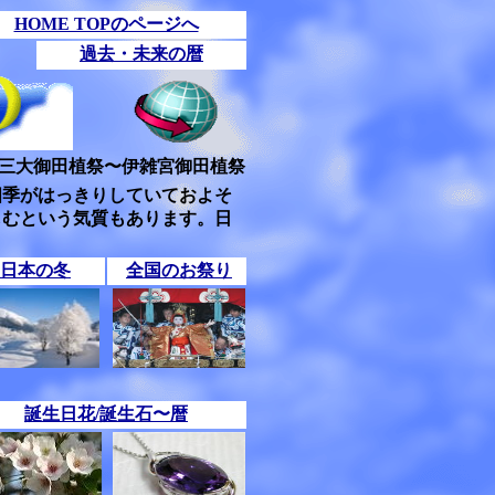
HOME TOPのページへ
過去・未来の暦
三大御田植祭〜伊雑宮御田植祭
四季がはっきりしていておよそ
しむという気質もあります。日
日本の冬
全国のお祭り
誕生日花/誕生石〜暦