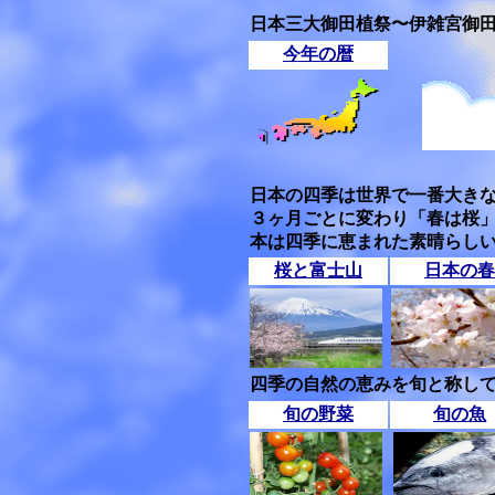
日本三大御田植祭〜伊雑宮御
今年の暦
日本の四季は世界で一番大き
３ヶ月ごとに変わり「春は桜
本は四季に恵まれた素晴らし
桜と富士山
日本の春
四季の自然の恵みを旬と称して
旬の野菜
旬の魚