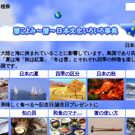
田植祭
日本
な大陸と海に挟まれていることに影響しています。島国であり
」「夏は海「秋は紅葉」「冬は雪」とそれぞれ四季の特徴を楽
い国です。
日本の夏
四季の区分
日本の秋
美味しく食べる〜記念日/誕生日プレゼントに
旬の貝
和食のマナ―
箸の使い方