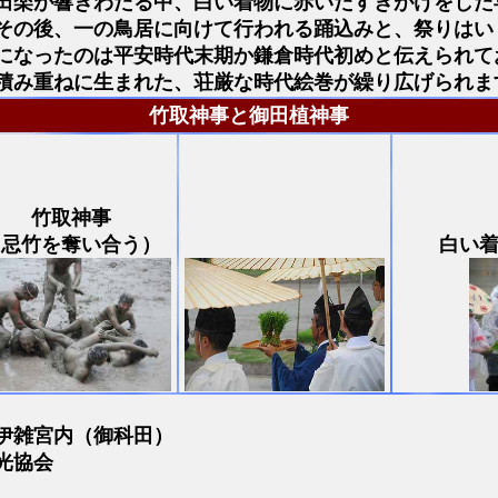
田楽が響きわたる中、白い着物に赤いたすきがけをした
その後、一の鳥居に向けて行われる踊込みと、祭りはい
になったのは平安時代末期か鎌倉時代初めと伝えられて
積み重ねに生まれた、荘厳な時代絵巻が繰り広げられま
竹取神事と御田植神事
竹取神事
（忌竹を奪い合う）
白い
伊雑宮内（御科田）
光協会