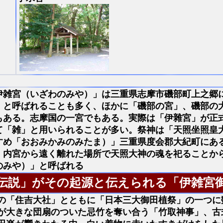
伊雑宮（いざわのみや）」は三重県志摩市磯部町上之郷
」と呼ばれることも多く、ほかに「磯部の宮」、磯部の
もある。志摩国の一宮でもある。実際は「伊雜宮」が正
て「雑」と用いられることが多い。祭神は「天照坐照皇
すめ「おおみかみのみたま）」三重県度会郡大紀町にあ
、内宮から遠く離れた場所で天照大神の魂を祀ることか
のみや）」と呼ばれる
伝説」がその起源と伝えられる「伊雑宮
の「住吉大社」とともに「日本三大御田植祭」の一つに
が大きな団扇のついた忌竹を奪い合う「竹取神事」、古