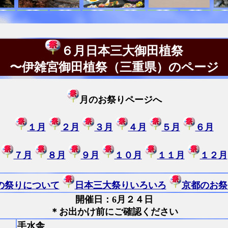
６月日本三大御田植祭
〜伊雑宮御田植祭（三重県）のページ
月のお祭りページへ
１月
２月
３月
４月
５月
６月
７月
８月
９月
１０月
１１月
１２月
の祭りについて
日本三大祭りいろいろ
京都のお祭
開催日：
6月２４日
＊お出かけ前にご確認ください
手水舎