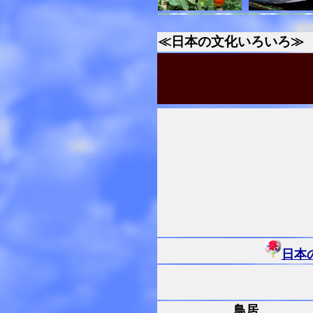
≪日本の文化いろいろ≫
日本
鳥居