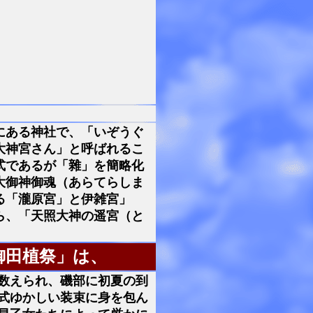
にある神社で、「いぞうぐ
大神宮さん」と呼ばれるこ
式であるが「雜」を簡略化
大御神御魂（あらてらしま
る「瀧原宮」と伊雑宮」
ら、「天照大神の遥宮（と
御田植祭」は、
数えられ、磯部に初夏の到
式ゆかしい装束に身を包ん