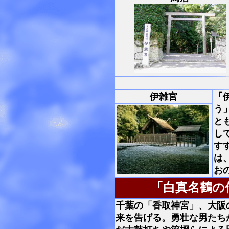
伊雑宮
「
う
と
し
す
は
お
「白真名鶴の
千葉の「香取神宮」、大阪
来を告げる。勇壮な男たち