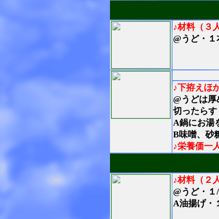
♪材料（３
@うど・１
♪下拵えほ
@
うどは厚
切ったらす
A鍋にお湯
B味噌、砂
♪栄養価一
♪材料（２
@うど・１
A油揚げ・