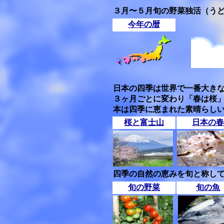
３月〜５月旬の野菜独活（う
今年の暦
日本の四季は世界で一番大き
３ヶ月ごとに変わり「春は桜
本は四季に恵まれた素晴らし
桜と富士山
日本の春
四季の自然の恵みを旬と称して
旬の野菜
旬の魚