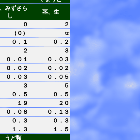
、みずさら
茎、生
し
０
２
tr
（０）
０．１
０．２
２
３
０．０１
０．０３
０．０２
０．０２
０．０３
０．０５
３
５
０．５
０．５
１９
２０
０．０８
０．１３
０．３
０．３
１．３
１．５
うど類