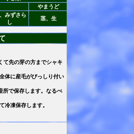
やまうど
、みずさら
茎、生
し
て
くて先の芽の方までシャキ
全体に産毛がびっしり付い
暗所で保存します。なるべ
て冷凍保存します。