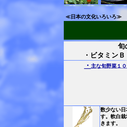
≪日本の文化いろいろ≫
旬
・ビタミンＢ
・
主な旬野菜１０
数少ない日
す。軟白栽
きます。