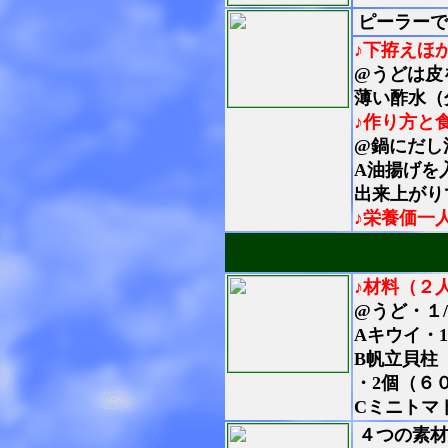
ピーラーで
♪下拵えほ
@うどは皮
薄い酢水（
♪作り方と
@鍋にだし
A油揚げを
出来上が
♪栄養価一
♪材料（２
@うど・１
Aキウイ・
B帆立貝柱
・2個（６
Cミニトマ
４つの素材