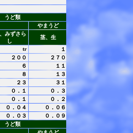
うど類
やまうど
、みずさら
茎、生
し
tr
１
２００
２７０
６
１１
８
１３
２３
３１
０．１
０．３
０．１
０．２
０．０４
０．０６
０．０３
０．０９
うど類
やまうど