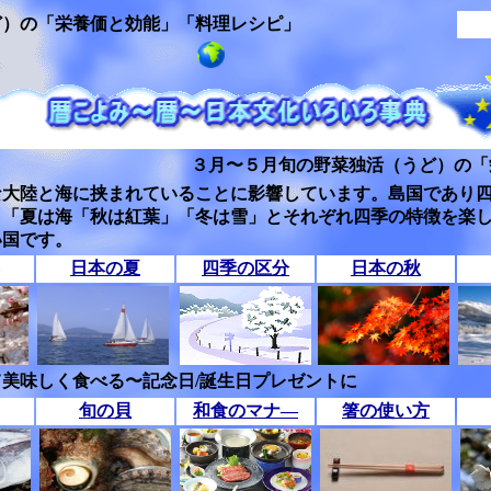
ど）の「栄養価と効能」「料理レシピ」
３月〜５月旬の野菜独活（うど）の「
な大陸と海に挟まれていることに影響しています。島国であり
」「夏は海「秋は紅葉」「冬は雪」とそれぞれ四季の特徴を楽
い国です。
日本の夏
四季の区分
日本の秋
美味しく食べる〜記念日/誕生日プレゼントに
旬の貝
和食のマナ―
箸の使い方