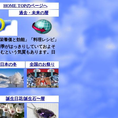
HOME TOPのページへ
過去・未来の暦
栄養価と効能」「料理レシピ」
四季がはっきりしていておよそ
しむという気質もあります。日
日本の冬
全国のお祭り
誕生日花/誕生石〜暦