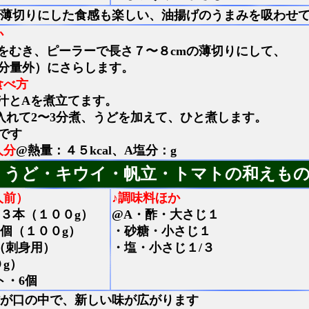
薄切りにした食感も楽しい、油揚げのうまみを吸わせ
か
をむき、ピーラーで長さ７〜８cmの薄切りにして、
分量外）にさらします。
食べ方
汁とAを煮立てます。
入れて2〜3分煮、うどを加えて、ひと煮します。
りです
人分
@熱量：４５kcal、A塩分：g
うど・キウイ・帆立・トマトの和えも
人前）
♪調味料ほか
/３本（１００g）
@A・酢・大さじ１
1個（１００g）
・砂糖・小さじ１
（刺身用）
・塩・小さじ１/３
０g）
ト・6個
が口の中で、新しい味が広がります