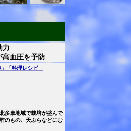
効力
が高血圧を予防
能」「料理レシピ」
北多摩地域で栽培が盛んで
酢のもの、天ぷらなどにむ