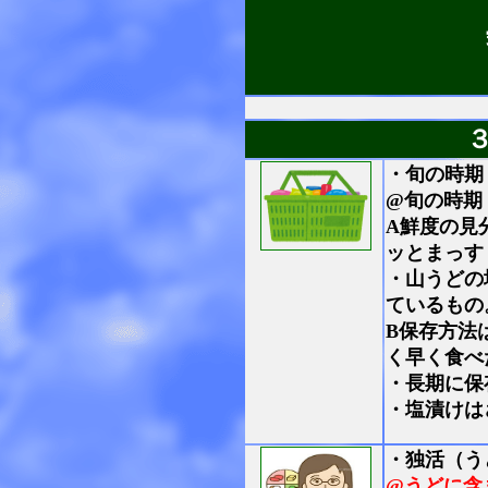
・旬の時期
@旬の時期
A鮮度の見
ッとまっす
・山うどの
ているもの
B保存方法
く早く食べ
・長期に保
・塩漬けは
・
独活（う
@うどに含