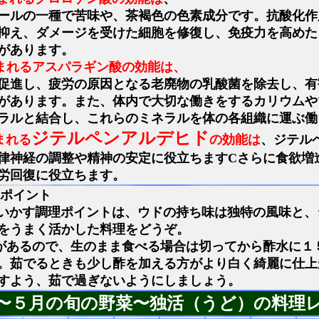
ールの一種で苦味や、茶褐色の色素成分です。抗酸化作
抑え、ダメージを受けた細胞を修復し、免疫力を高めた
があります。
まれるアスパラギン酸の効能は、
促進し、疲労の原因となる老廃物の乳酸菌を除去し、有
があります。また、体内で大切な働きをするカリウムや
ラルと結合し、これらのミネラルを体の各組織に運ぶ働
ジテルペンアルデヒド
まれる
の効能は
、ジテル
律神経の調整や精神の安定に役立ちますCさらに食欲増
労回復に役立ちます。
ポイント
いかす調理ポイントは、ウドの持ち味は独特の風味と、
をうまく活かした料理をどうぞ。
があるので、生のまま食べる場合は切ってから酢水に１
。茹でるときも少し酢を加える方がより白く綺麗に仕上
すよう、茹で過ぎないようにしましょう。
〜５月の旬の野菜〜独活（うど）の料理