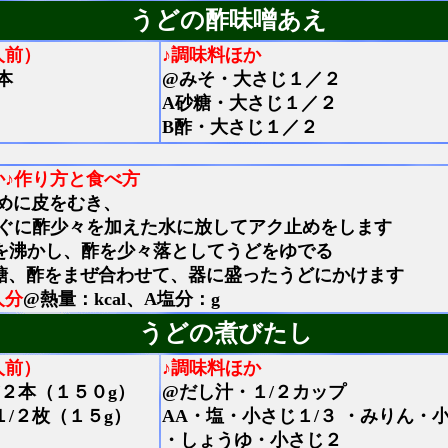
うどの酢味噌あえ
人前）
♪調味料ほか
本
@みそ・大さじ１／２
A砂糖・大さじ１／２
B酢・大さじ１／２
か
♪作り方と食べ方
めに皮をむき、
ぐに酢少々を加えた水に放してアク止めをします
を沸かし、酢を少々落としてうどをゆでる
糖、酢をまぜ合わせて、器に盛ったうどにかけます
人分
@熱量：kcal、A塩分：g
うどの煮びたし
人前）
♪調味料ほか
/２本（１５０g）
@だし汁・１/２カップ
１/２枚（１５g）
AA・塩・小さじ１/３ ・みりん・
・しょうゆ・小さじ２