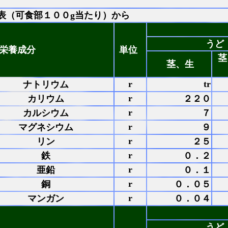
表（可食部１００g当たり）から
うど
栄養成分
単位
茎
茎、生
r
tr
ナトリウム
r
カリウム
２２０
r
カルシウム
７
r
マグネシウム
９
r
リン
２５
r
鉄
０．２
r
亜鉛
０．１
r
銅
０．０５
r
マンガン
０．０４
うど