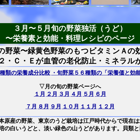
３月〜５月旬の野菜独活（うど）
〜栄養素と効能・料理レシピのページ
の野菜〜緑黄色野菜のもつビタミンＡの
２・Ｃ・Ｅが血管の老化防止・ミネラル
種類の栄養成分比較
・旬野菜５６種類の「栄養価と効
▽月の旬の野菜ページへ
１月
２月
３月
４月
５月
６月
７月
８月
９月
１０月
１１月
１２月
本原産の野菜、東京のうど栽培は江戸時代からで現在は
培の白いうどと、淡い緑色の山うどがあります。貝類と