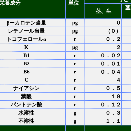
栄養成分
単位
茎
茎、生
μg
βーカロテン当量
０
μg
レチノール当量
（０）
r
トコフェロールα
０．２
K
μg
２
B1
r
０．０２
B2
r
０．０１
B6
r
０．０４
C
r
４
r
ナイアシン
０．５
r
葉酸
１９
r
パントテン酸
０．１２
g
水溶性
０．３
g
不溶性
１．１