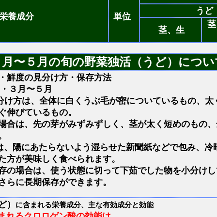
うど
栄養成分
単位
茎
茎、生
３月〜５月の旬の野菜独活（うど）につい
・鮮度の見分け方・保存方法
 ・３月〜５月
分け方は、全体に白くうぶ毛が密についているもの、太
ぐ伸びているもの。
場合は、先の芽がみずみずしく、茎が太く短めのもの、
。
は、陽にあたらないよう湿らせた新聞紙などで包み、冷
た方が美味しく食べられます。
存の場合は、使う状態に切って下茹でした物を小分けし
さらに長期保存ができます。
ど）
に含まれる栄養成分、主な有効成分と効能
まれるクロロゲン酸の効能は
、