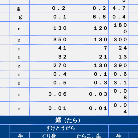
０
ｇ
０．２
０．２
４．７
ｇ
０．１
６．６
０．４
１８０
１３０
１２０
r
０
３５０
１３０
３００
r
４１
２４
７
r
３２
２１
１３
r
２７０
１３０
３９０
r
０．４
０．１
０．６
r
０．５
０．３
３．１
r
０．０
０．０６
０．０３
r
８
０．０
０．０１
０．０１
r
４
鱈（たら）
すけとうだら
生
すり身
たらこ、生
生