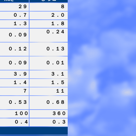
２９
８
０．７
２．０
１．３
１．８
０．２４
０．０９
０．１２
０．１３
０．０９
０．０１
３．９
３．１
１．４
１．５
７
１１
０．５３
０．６８
１００
３６０
０．４
０．３