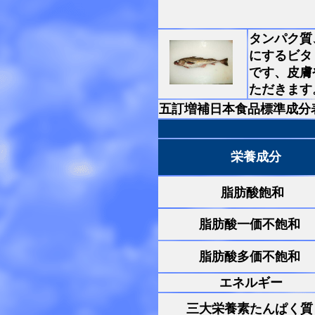
タンパク質
にするビタ
です、皮膚
ただきます
五訂増補日本食品標準成分
栄養成分
脂肪酸飽和
脂肪酸一価不飽和
脂肪酸多価不飽和
エネルギー
三大栄養素たんぱく質