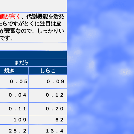
価が高く
、代謝機能を活発
たらですがとくに注目は皮
が豊富なので、しっかりい
です。
まだら
焼き
しらこ
０．０５
０．０９
０．０４
０．１２
０．１１
０．２０
１０９
６２
２５．２
１３．４