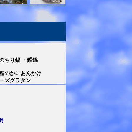
）
のちり鍋 ・鱈鍋
・鱈のかにあんかけ
ネーズグラタン
月