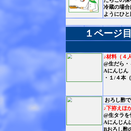
たらこの保
冷蔵の場合
ようにひと
１ページ
♪材料（４
@生だら・
Aにんじん
・１/４本（
おろし酢で
♪下拵えほ
@生タラを
Aにんじん
Bおろし酢