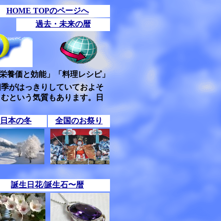
HOME TOPのページへ
過去・未来の暦
栄養価と効能」「料理レシピ」
四季がはっきりしていておよそ
しむという気質もあります。日
日本の冬
全国のお祭り
誕生日花/誕生石〜暦