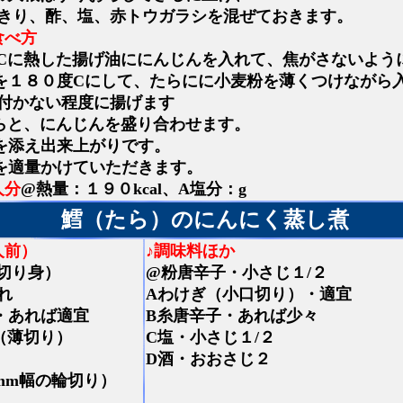
きり、酢、塩、赤トウガラシを混ぜておきます。
食べ方
Cに熱した揚げ油ににんじんを入れて、焦がさないよう
を１８０度Cにして、たらにに小麦粉を薄くつけながら
付かない程度に揚げます
らと、にんじんを盛り合わせます。
を添え出来上がりです。
を適量かけていただきます。
人分
@熱量：１９０kcal、A塩分：g
鱈（たら）のにんにく蒸し煮
人前）
♪調味料ほか
切り身）
@粉唐辛子・小さじ１/２
れ
Aわけぎ（小口切り）・適宜
・あれば適宜
B糸唐辛子・あれば少々
（薄切り）
C塩・小さじ１/２
D酒・おおさじ２
mm幅の輪切り）