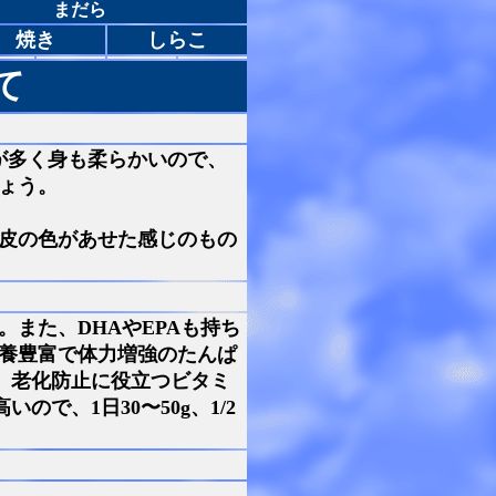
まだら
焼き
しらこ
て
が多く身も柔らかいので、
ょう。
皮の色があせた感じのもの
。また、DHAやEPAも持ち
養豊富で体力増強のたんぱ
、老化防止に役立つビタミ
で、1日30〜50g、1/2