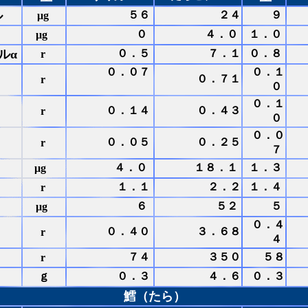
ル
５６
２４
９
μg
０
４．０
１．０
μg
ルα
０．５
７．１
０．８
r
０．０７
０．１
０．７１
r
０
０．１
０．１４
０．４３
r
０
０．０
０．０５
０．２５
r
７
４．０
１８．１
１．３
μg
１．１
２．２
１．４
r
６
５２
５
μg
０．４
０．４０
３．６８
r
４
７４
３５０
５８
r
ｇ
０．３
４．６
０．３
鱈（たら）