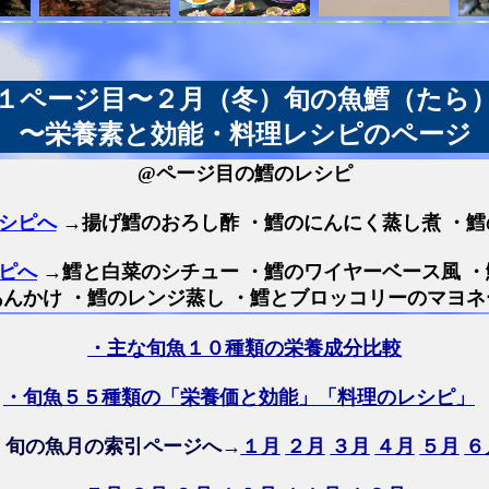
１ページ目〜２月（冬）旬の魚鱈（たら
〜栄養素と効能・料理レシピのページ
@ページ目の鱈のレシピ
シピへ
→揚げ鱈のおろし酢 ・鱈のにんにく蒸し煮 ・鱈
ピへ
→鱈と白菜のシチュー ・鱈のワイヤーベース風 
んかけ ・鱈のレンジ蒸し ・鱈とブロッコリーのマヨ
・主な旬魚１０種類の栄養成分比較
・旬魚５５種類の「栄養価と効能」「料理のレシピ」
・旬の魚月の索引ページへ→
１月
２月
３月
４月
５月
６