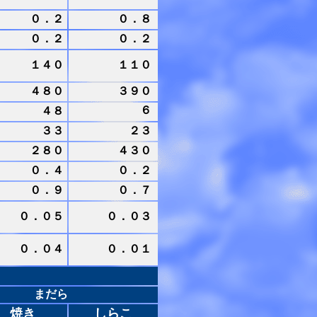
０．２
０．８
０．２
０．２
１４０
１１０
４８０
３９０
６
４８
３３
２３
２８０
４３０
０．４
０．２
０．９
０．７
０．０５
０．０３
０．０４
０．０１
まだら
焼き
しらこ