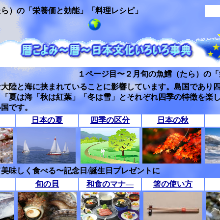
たら）の「栄養価と効能」「料理レシピ」
１ページ目〜２月旬の魚鱈（たら）の「
な大陸と海に挟まれていることに影響しています。島国であり
」「夏は海「秋は紅葉」「冬は雪」とそれぞれ四季の特徴を楽
い国です。
日本の夏
四季の区分
日本の秋
美味しく食べる〜記念日/誕生日プレゼントに
旬の貝
和食のマナ―
箸の使い方