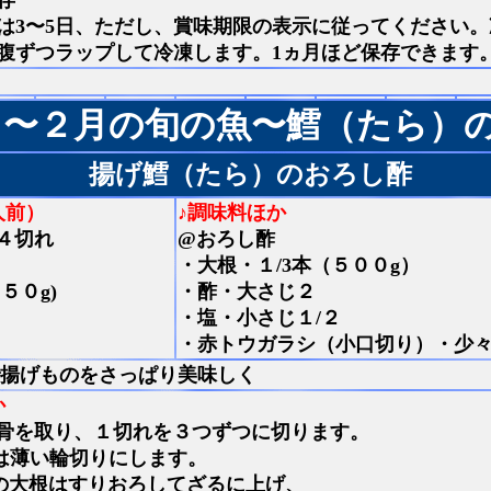
存
は3〜5日、ただし、賞味期限の表示に従ってください
腹ずつラップして冷凍します。1ヵ月ほど保存できます
目〜２月の旬の魚〜鱈（たら）
揚げ鱈（たら）のおろし酢
人前）
♪調味料ほか
４切れ
@おろし酢
・大根・１/3本（５００g）
５０g)
・酢・大さじ２
・塩・小さじ１/２
・赤トウガラシ（小口切り）・少
揚げものをさっぱり美味しく
か
骨を取り、１切れを３つずつに切ります。
は薄い輪切りにします。
の大根はすりおろしてざるに上げ、