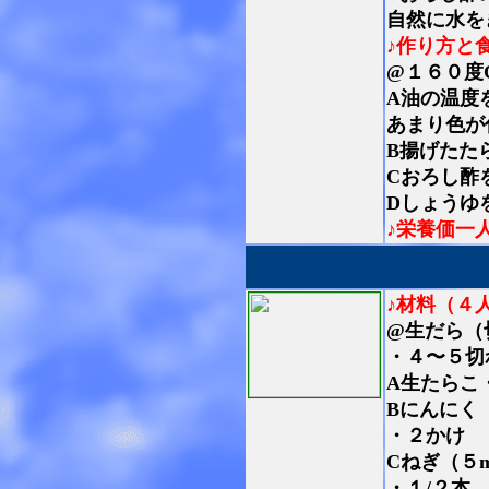
自然に水を
♪作り方と
@１６０度
A油の温度
あまり色が
B揚げたた
Cおろし酢
Dしょうゆ
♪栄養価一
♪材料（４
@生だら（
・４〜５切
A生たらこ
Bにんにく
・２かけ
Cねぎ（５
・１/２本