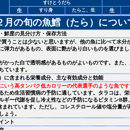
すけとうだら
生
すり身
たらこ、生
生
２月の旬の魚鱈（たら）につい
・鮮度の見分け方・保存方法
で買うことは少ないと思いますが、他の魚に比べて水分
に弾力があるもの、表面に艶があり白いものを選びまし
がかった白で透明感があるものがよいものです。また、
ちています。
）
に含まれる栄養成分、主な有効成分と効能
にいう高タンパク低カロリーの代表選手のような魚です
るため生活習慣病の予防に適しています。タラコは、栄
ルギー代謝を促し冷え性などの予防になるビタミンB群
含まれています。ただし、コレステロール値や塩分量が高いの
しょう。
イント