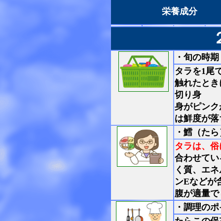
栄養成分
・旬の時期
タラを1尾
触れたとき
切り身
身がピンク
は鮮度が落
・鱈（たら
タラは、俗
合わせてい
く質、エネ
ンEなどが
腹が適量で
・調理のポ