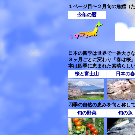
１ページ目〜２月旬の魚鱈（
今年の暦
日本の四季は世界で一番大き
３ヶ月ごとに変わり「春は桜
本は四季に恵まれた素晴らし
桜と富士山
日本の春
四季の自然の恵みを旬と称して
旬の野菜
旬の魚