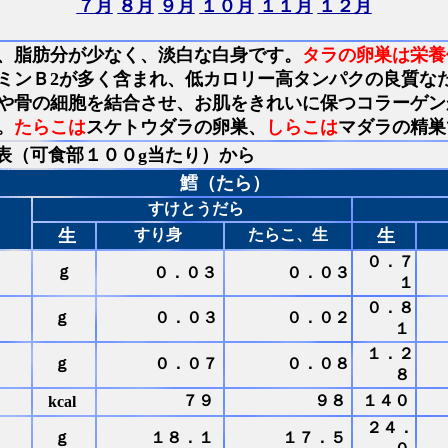
７月
８月
９月
１０月
１１月
１２月
、脂肪分が少なく、淡白な白身です。
タラの卵巣は栄養
ミンＢ2が多く含まれ、低カロリー高タンパクの良質な
や骨の細胞を結合させ、お肌をきれいに保つコラーゲン
。
たらこは
スケトウダラの卵巣、
しらこは
マダラの精巣
表（可食部１００g当たり）から
鱈（たら）
すけとうだら
生
すり身
たらこ、生
生
０．７
ｇ
０．０３
０．０３
１
０．８
ｇ
０．０３
０．０２
１
１．２
ｇ
０．０７
０．０８
８
７９
９８
１４０
kcal
２４．
ｇ
１８．１
１７．５