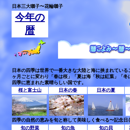
日本三大囃子〜花輪囃子
今年の
暦
日本の四季は世界で一番大きな大陸と海に挟まれている
ヶ月ごとに変わり「春は桜」「夏は海「秋は紅葉」「冬
四季に恵まれた素晴らしい国です。
桜と富士山
日本の春
日本の夏
四季の自然の恵みを旬と称して美味しく食べる〜記念日
旬の野菜
旬の魚
旬の貝