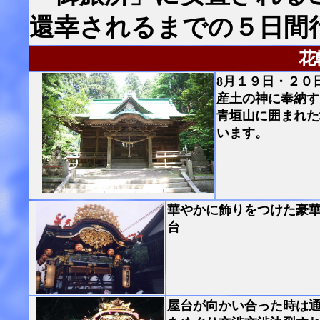
還幸されるまでの５日間
花
8月１９日・２０
産土の神に奉納す
青垣山に囲まれた
います。
華やかに飾りをつけた豪
台
屋台が向かい合った時は