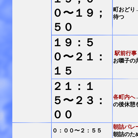
町おどり
０〜１９；
待つ
５０
１９：５
駅前行事
０〜２１：
お囃子の
１５
２１：１
各町内へ
５〜２３：
の後休憩
００
朝詰パレ
０：００〜２：５５
朝詰のた