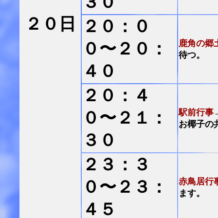
３０
２０日
２０：０
鹿角の郷
０〜２０：
待つ。
４０
２０：４
駅前行事
０〜２１：
お椰子の
３０
２３：３
赤鳥居行
０〜２３：
ます。
４５