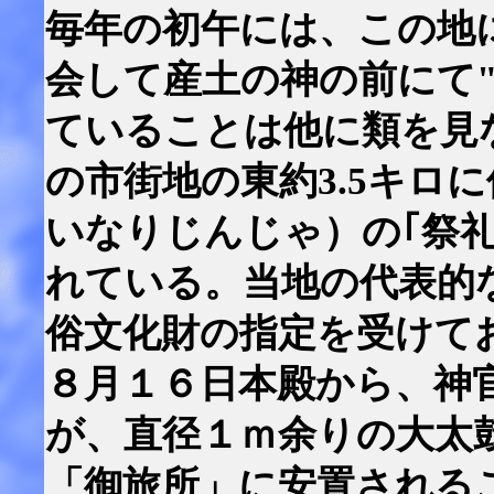
毎年の初午には、この地
会して産土の神の前にて
ていることは他に類を見
の市街地の東約3.5キロ
いなりじんじゃ）の｢祭
れている。当地の代表的
俗文化財の指定を受けて
８月１６日本殿から、神
が、直径１ｍ余りの大太
「御旅所」に安置される