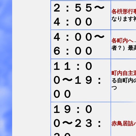
２：５５〜
各枡形行
なります
４：００
４：００〜
各町内へ
者？）最
６：００
１１：０
町内自主
０〜１９：
る自町内
つ
００
１９：０
０〜２３：
赤鳥居詰