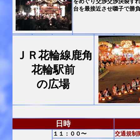
をめぐり交渉交渉決裂す
台を最接近させ囃子で勝
ＪＲ花輪線鹿角
花輪駅前
の広場
日時
１１：００〜
交通規制