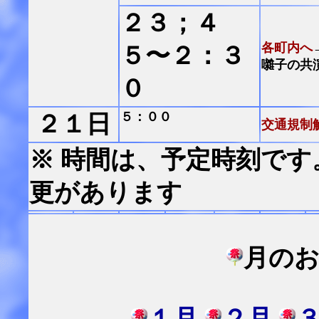
２３；４
各町内へ
５〜２：３
囃子の共
０
５：００
２１日
交通規制
※ 時間は、予定時刻で
更があります
月の
１月
２月