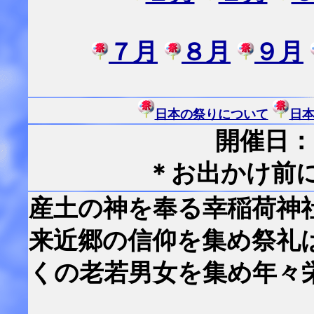
７月
８月
９月
日本の祭りについて
日
開催日：
＊お出かけ前
産土の神を奉る幸稲荷神社
来近郷の信仰を集め祭礼
くの老若男女を集め年々