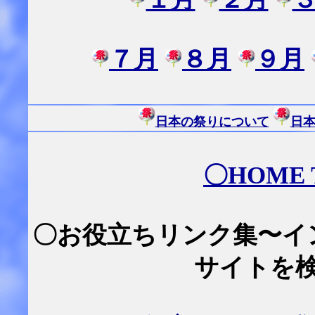
７月
８月
９月
日本の祭りについて
日
〇
HOME
〇お役立ちリンク集〜イ
サイトを