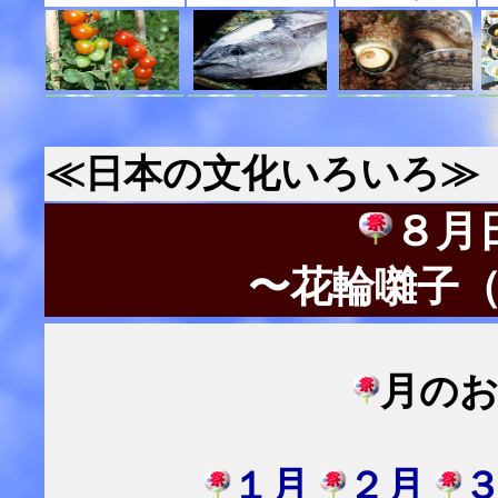
≪日本の文化いろいろ≫
８月
〜花輪囃子
月の
１月
２月