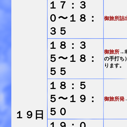
１７：３
０〜１８：
御旅所詰
３５
１８：３
御旅所
→
５〜１８：
の手打ち
ります。
５５
１８：５
５〜１９：
御旅所発
５０
１９日
１９；０