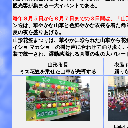
観光客が集まる一大イベントである。
毎年８月５日から８月７日までの３日間は、「山
ン通は、華やかな山車と色鮮やかな衣装を着た踊
夏の夜を盛りあげる。
山形花笠まつりは、華やかに彩られた山車から花
イショ マカショ」の掛け声に合わせて踊り歩く
装で統一され、躍動感溢れる真夏の夜の大パレー
山形市長
衣装
ミス花笠を乗せた山車が先導する
踊り