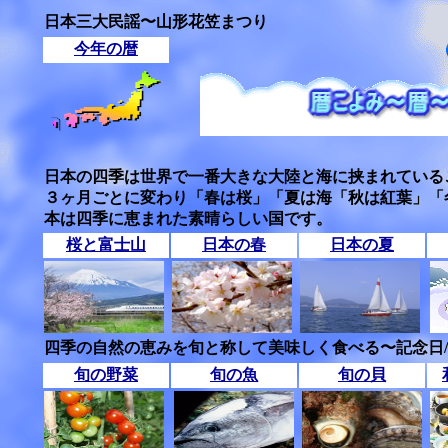
日本三大民謡〜山形花笠まつり
今年の暦
日本の四季は世界で一番大きな大陸と海に挟まれている
３ヶ月ごとに変わり「春は桜」「夏は海「秋は紅葉」「
本は四季に恵まれた素晴らしい国です。
桜と富士山
日本の春
日本の夏
四季の自然の恵みを旬と称して美味しく食べる〜記念日
旬の野菜
旬の魚
旬の貝