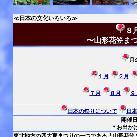
≪日本の文化いろいろ≫
８
〜山形花笠ま
月
１月
２月
７月
８月
９
日本の祭りについて
日
開催日
＊お出か
東北地方の四大夏まつりの一つである「山形花笠