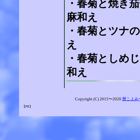
・春菊と焼き茄
麻和え
・春菊とツナの
え
・春菊としめじ
和え
Copyright (C) 2015〜2020
暦こよみ
【PR】