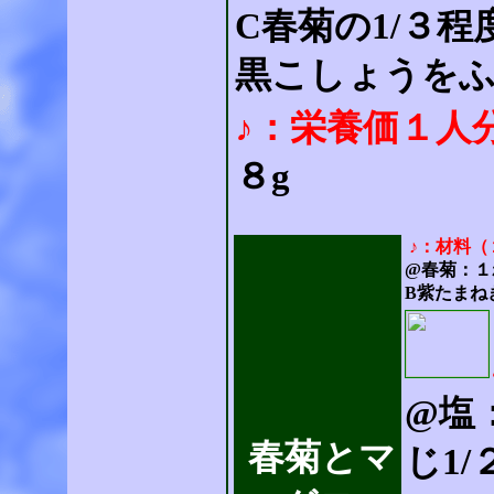
C春菊の1/３
黒こしょうを
♪：栄養価１人
８g
♪：材料（
@春菊：１
B紫たまね
@塩
春菊とマ
じ1/