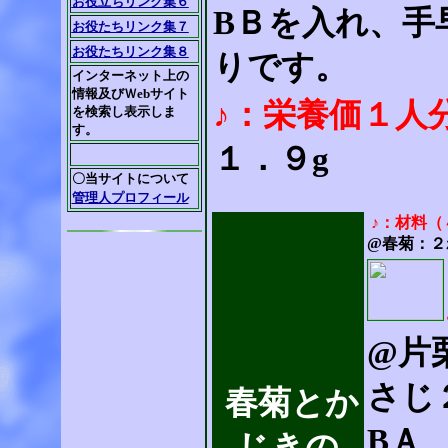
お役立ちリンク集６
BＢを入れ、手
お役たちリンク集７
お役たちリンク集８
りです。
インターネット上の
情報及びＷebサイト
♪：栄養価１人
を検索し表示しま
す。
１．９g
〇当サイトについて
管理人プロフィール
♪：材料（
@春菊：２
@片
さじ
春菊とか
BＡ
じきの