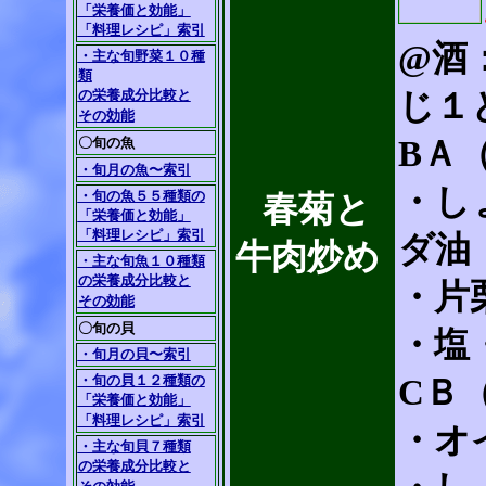
「栄養価と効能」
「料理レシピ」索引
@酒
・主な旬野菜１０種
類
の栄養成分比較と
じ１
その効能
〇旬の魚
BＡ
・旬月の魚〜索引
・し
・旬の魚５５種類の
春菊と
「栄養価と効能」
「料理レシピ」索引
ダ油
牛肉炒め
・主な旬魚１０種類
の栄養成分比較と
・片
その効能
〇旬の貝
・塩
・旬月の貝〜索引
・旬の貝１２種類の
CＢ
「栄養価と効能」
「料理レシピ」索引
・オ
・主な旬貝７種類
の栄養成分比較と