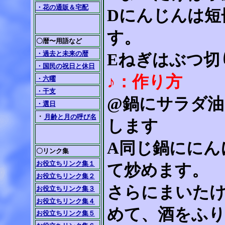
・花の通販＆宅配
Dにんじんは短
す。
〇暦〜用語など
・過去と未来の暦
Eねぎはぶつ切
・国民の祝日と休日
♪：作り方
・六曜
・干支
@鍋にサラダ油
・選日
・
月齢と月の呼び名
します
A同じ鍋ににん
〇リンク集
お役立ちリンク集１
て炒めます。
お役立ちリンク集２
さらにまいた
お役立ちリンク集３
お役立ちリンク集４
めて、酒をふ
お役立ちリンク集５