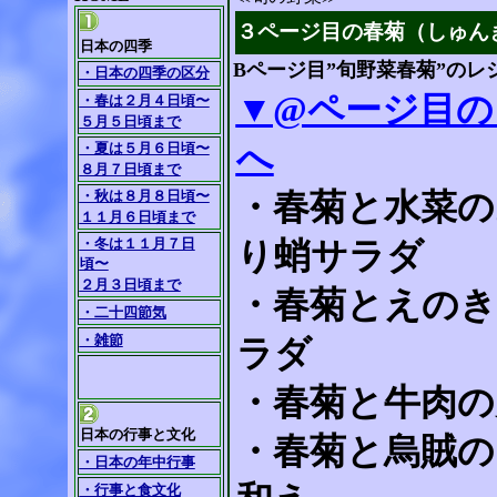
３ページ目の春菊（しゅん
日本の四季
Bページ目”旬野菜春菊”のレ
・日本の四季の区分
▼@ページ目の
・春は２月４日頃〜
５月５日頃まで
へ
・夏は５月６日頃〜
８月７日頃まで
・秋は８月８日頃〜
・春菊と水菜の
１１月６日頃まで
・冬は１１月７日
り蛸サラダ
頃〜
２月３日頃まで
・春菊とえのき
・二十四節気
・雑節
ラダ
・春菊と牛肉の
日本の行事と文化
・春菊と烏賊の
・日本の年中行事
・行事と食文化