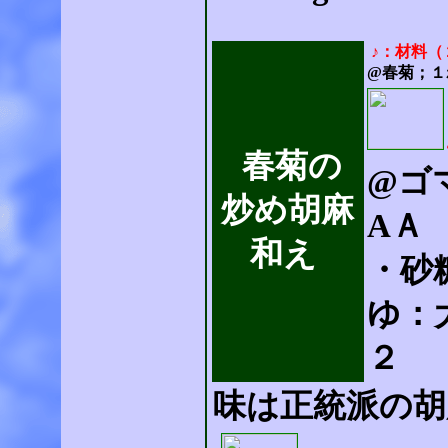
♪：材料（
@春菊；１
春菊の
@ゴ
炒め胡麻
AＡ
和え
・砂
ゆ：
２
味は正統派の胡