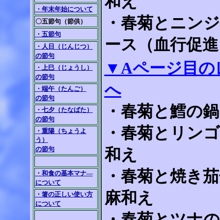
和え
・年末年始について
・春菊とニン
〇五節句（節供）
・五節句
ース（血行促進
・人日（じんじつ）
の節句
▼Aページ目の
・上巳（じょうし）
の節句
へ
・端午（たんご）
の節句
・春菊と鱈の鍋
・七夕（たなばた）
の節句
・春菊とリンゴ
・重陽（ちょうよ
う）
の節句
和え
・春菊と焼き茄
・和食の基本マナ―
について
麻和え
・箸の正しい使い方
について
・春菊とツナの