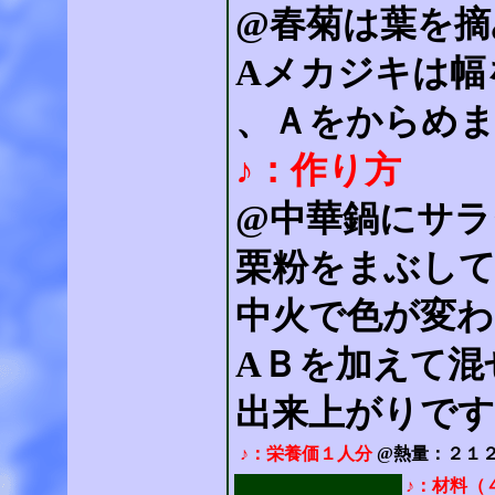
@春菊は葉を摘
Aメカジキは幅
、Ａをからめ
♪：作り方
@中華鍋にサラ
栗粉をまぶして
中火で色が変わ
AＢを加えて混
出来上がりです
♪：栄養価１人分
@熱量：２１２k
♪：材料（