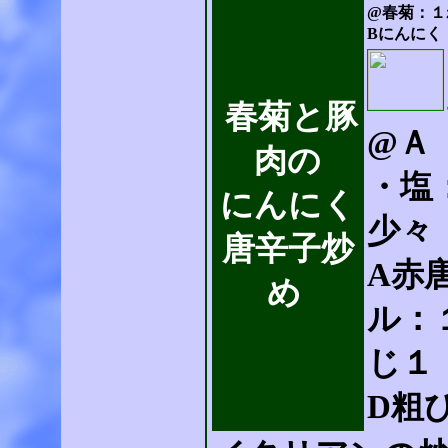
@春菊：１
Bにんにく
春菊と豚
@Ａ
肉の
・塩
にんにく
少々
唐辛子炒
A赤
め
ル：
じ１
D粗