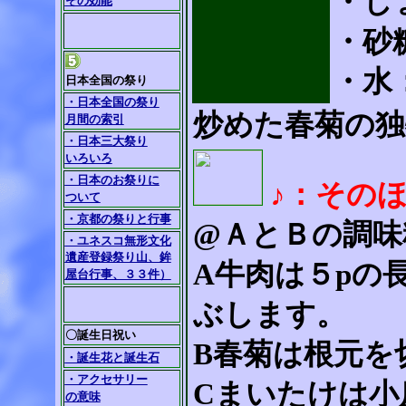
・し
その効能
・砂
・水
日本全国の祭り
・日本全国の祭り
炒めた春菊の独
月間の索引
・日本三大祭り
いろいろ
・日本のお祭りに
♪：その
ついて
・京都の祭りと行事
@ＡとＢの調味
・ユネスコ無形文化
遺産登録祭り山、鉾
A牛肉は５pの
屋台行事、３３件）
ぶします。
〇誕生日祝い
B春菊は根元を
・誕生花と誕生石
・アクセサリー
Cまいたけは小
の意味