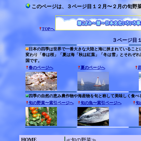
このページは、３ページ目１２月〜２月の旬野
TOPへ
３ページ目
日本の四季は世界で一番大きな大陸と海に挟まれていること
変わり「春は桜」「夏は海「秋は紅葉」「冬は雪」とそれぞれ
国です。
春のページへ
夏のページへ
四季の自然の恵み農作物や海産物を旬と称して美味しく食べ
旬の野菜〜索引ページへ
旬の魚〜索引ページへ
旬
HOME
≪旬の野菜≫