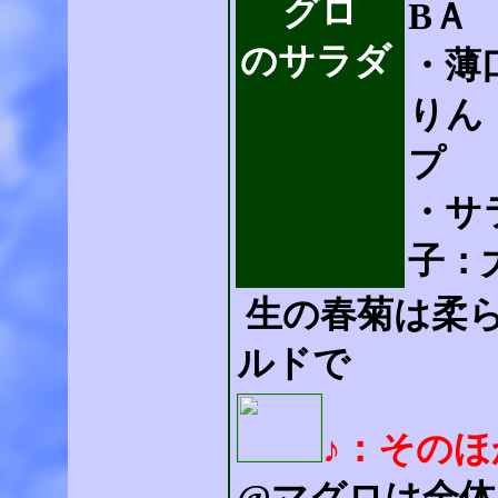
グロ
BＡ
のサラダ
・薄
りん
プ
・サ
子：
生の春菊は柔
ルドで
♪：その