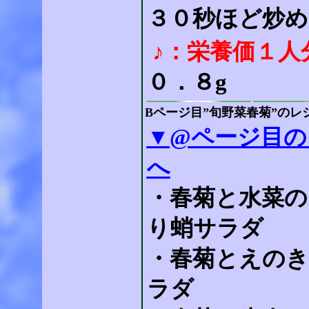
３０秒ほど炒め
♪：栄養価１人
０．８g
Bページ目”旬野菜春菊”のレ
▼@ページ目の
へ
・春菊と水菜の
り蛸サラダ
・春菊とえのき
ラダ