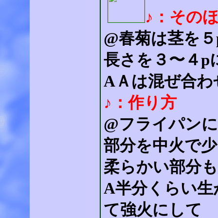
♪：その
@春菊は茎を５
長さを３〜４p
AＡは混ぜ合わ
♪：作り方
@フライパンに
部分を中火で少
柔らかい部分も
A半分くらい生
て強火にして