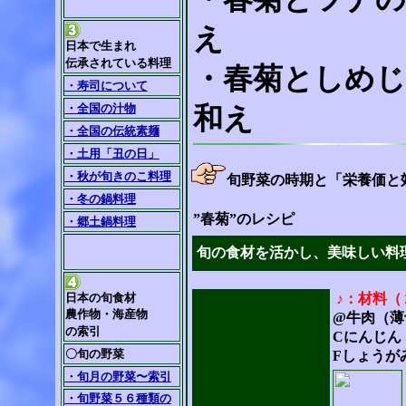
え
日本で生まれ
伝承されている料理
・春菊としめじ
・寿司について
・全国の汁物
和え
・全国の伝統素麺
・土用「丑の日」
・秋が旬きのこ料理
旬野菜の時期と「栄養価と
・冬の鍋料理
”春菊”のレシピ
・郷土鍋料理
旬の食材を活かし、美味しい料
日本の旬食材
♪：材料（
農作物・海産物
@牛肉（薄
の索引
Cにんじん
〇旬の野菜
Fしょうが
・旬月の野菜〜索引
・旬野菜５６種類の