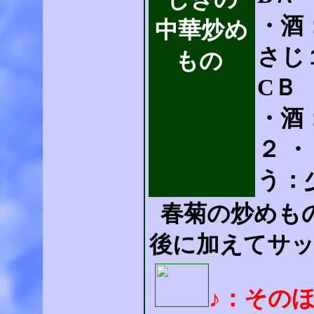
・酒
中華炒め
さじ
もの
CＢ
・酒
２ 
う：
春菊の炒めも
後に加えてサ
♪：その