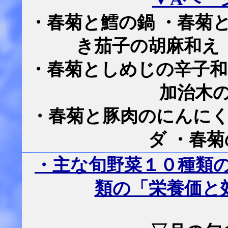
・春菊と鱈の鍋 ・春菊
き茄子の胡麻和え
・春菊としめじの辛子和
加治木
・春菊と豚肉のにんにく
ダ ・春
・主な旬野菜１０種類
類の「栄養価と