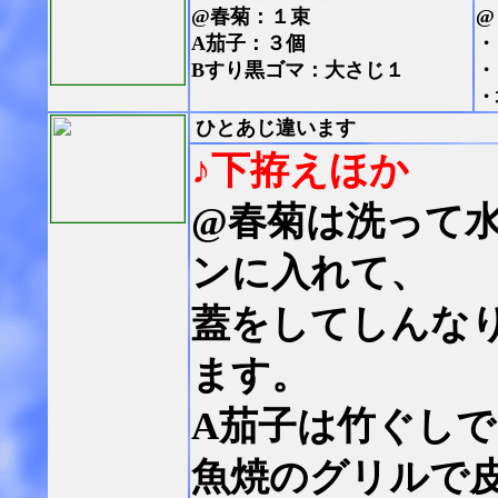
@春菊：１束
@
A茄子：３個
・
Bすり黒ゴマ：大さじ１
・
・
ひとあじ違います
♪下拵えほか
@春菊は洗って
ンに入れて、
蓋をしてしんな
ます。
A茄子は竹ぐし
魚焼のグリルで