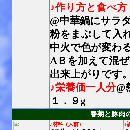
♪作り方と食べ方
@中華鍋にサラ
粉をまぶして入
中火で色が変わ
AＢを加えて混
出来上がりです
♪栄養価一人分
@
１．９g
春菊と豚肉
♪材料（人前）
♪