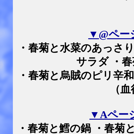
▼@ペー
・春菊と水菜のあっさり
サラダ ・
・春菊と烏賊のピリ辛和
（血
▼Aペー
・春菊と鱈の鍋 ・春菊