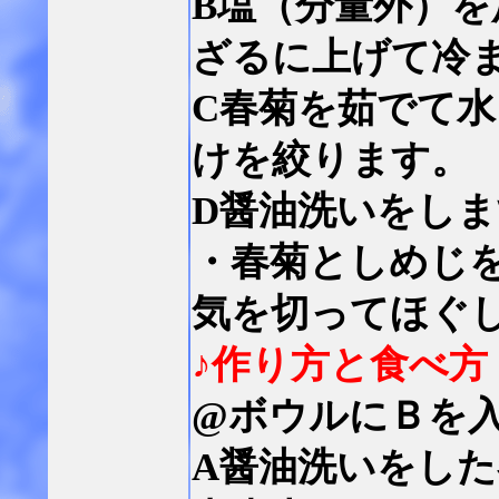
B塩（分量外）
ざるに上げて冷
C春菊を茹でて水
けを絞ります。
D醤油洗いをしま
・春菊としめじ
気を切ってほぐ
♪作り方と食べ方
@ボウルにＢを
A醤油洗いをし