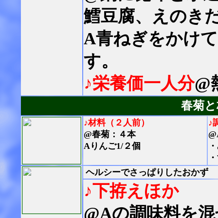
鱈豆腐、えのき
A青ねぎをかけ
す。
♪栄養価一人分
@
春菊と
♪材料（２人前）
♪
@春菊：４本
@
Aりんご1/２個
・
・
ヘルシーでさっぱりしたおかず
♪下拵えほか
@Aの調味料を