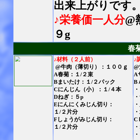
出来上がりです
♪栄養価一人分
@
９g
春
♪材料（２人前）
♪
@牛肉（薄切り）：１００ｇ
@
A春菊：１/２束
A
Bまいたけ：１/２パック
B
Cにんじん（小）：１/４本
・
Dねぎ：５p
・
Eにんにくみじん切り：
・
１/２片分
・
Fしょうがみじん切り：
C
１/２片分
・
・