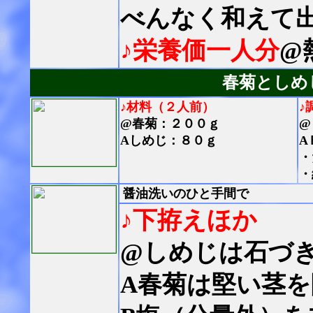
べんなく和えて
♪栄養価一人分
@
春菊としめ
♪材料（２人前）
♪
@春菊：２００ｇ
@
Aしめじ：８０ｇ
A
・
・
醤油洗いのひと手間で
♪下拵えほか
@しめじは石づ
A春菊は堅い茎