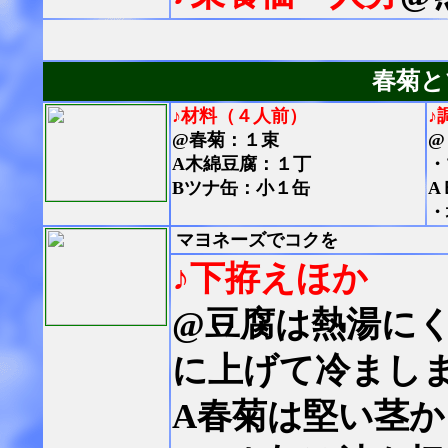
春菊と
♪材料（４人前）
♪
@春菊：１束
@
A木綿豆腐：１丁
・
Bツナ缶：小１缶
A
・
マヨネーズでコクを
♪下拵えほか
@豆腐は熱湯に
に上げて冷まし
A春菊は堅い茎