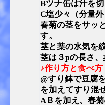
Bツナ缶は汁を
C塩少々（分量
春菊の茎をサッ
す。
茎と葉の水気を
茎は３pの長さ、
♪作り方と食べ方
@すり鉢で豆腐
を加えてすり混
AＢを加え、春