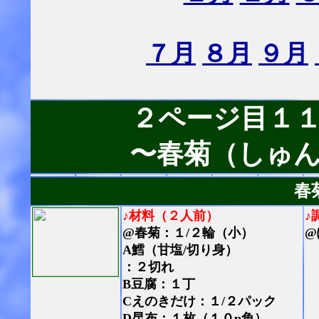
７月
８月
９月
２ページ目１
〜春菊（しゅ
春
♪材料（２人前）
♪
@春菊：１/２輪（小）
@
A鱈（甘塩/切り身）
：２切れ
B豆腐：１丁
Cえのきだけ：１/２パック
D昆布：１枚（１０p角）