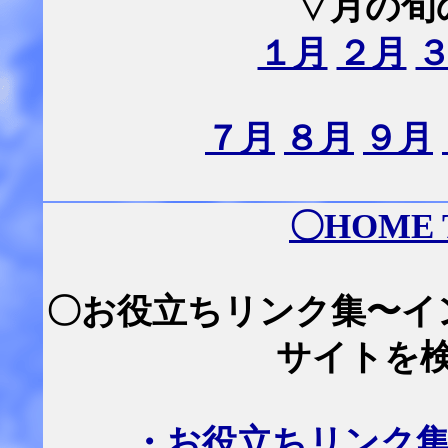
▽月の旬
１月
２月
７月
８月
９月
〇
HOME
〇お役立ちリンク集〜イ
サイトを
・お役立ちリンク