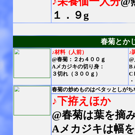
♪栄養価一人分
@
１．９g
春菊とか
♪材料（人前）
♪
@春菊：２わ４００ｇ
@
Aメカジキの切り身：
B
３切れ（３００ｇ）
C
・
春菊の炒めものはベタッとしがち
♪下拵えほか
@春菊は葉を摘
Aメカジキは幅を