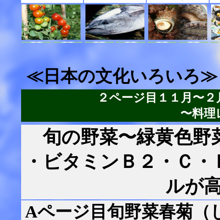
≪日本の文化いろいろ≫
２ページ目１１月〜２
〜料理
旬の野菜〜緑黄色野
・ビタミンＢ２・Ｃ・
ルが
Aページ目旬野菜春菊（