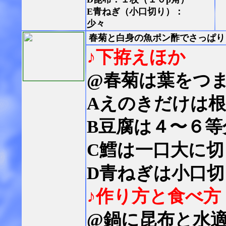
E青ねぎ（小口切り）：
少々
春菊と白身の魚ポン酢でさっぱり
♪下拵えほか
@春菊は葉をつ
Aえのきだけは
B豆腐は４〜６等
C鱈は一口大に
D青ねぎは小口
♪作り方と食べ方
@鍋に昆布と水