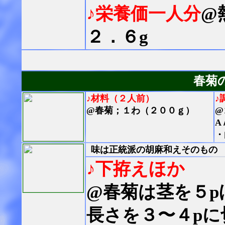
♪栄養価一人分
@
２．６g
春菊
♪材料（２人前）
♪
@春菊；１わ（２００ｇ）
@
A
・
味は正統派の胡麻和えそのもの
♪下拵えほか
@春菊は茎を５p
長さを３〜４pに