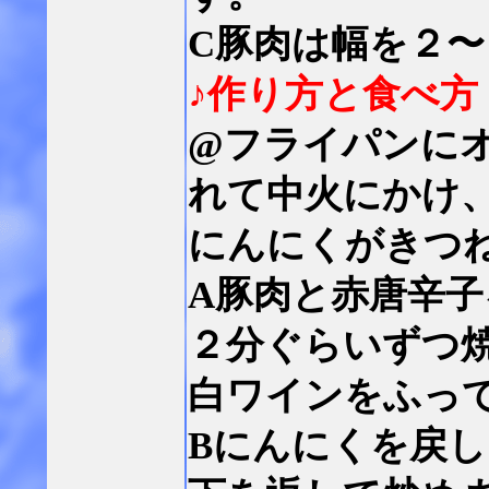
C豚肉は幅を２〜
♪作り方と食べ方
@フライパンに
れて中火にかけ
にんにくがきつ
A豚肉と赤唐辛
２分ぐらいずつ
白ワインをふっ
Bにんにくを戻