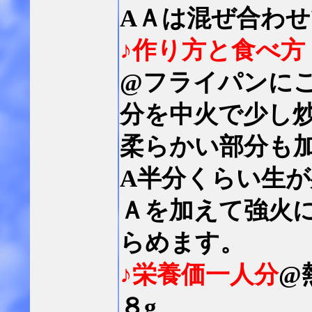
AＡは混ぜ合わ
♪作り方と食べ方
@フライパンに
分を中火で少し
柔らかい部分も
A半分くらい生
Ａを加えて強火
らめます。
♪栄養価一人分
@
８g