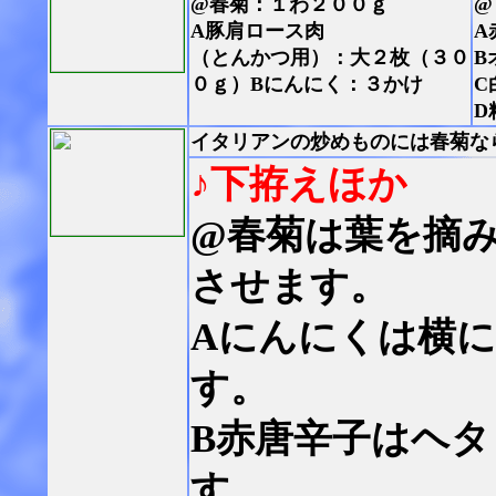
@春菊：１わ２００ｇ
@
A豚肩ロース肉
A
（とんかつ用）：大２枚（３０
B
０ｇ）Bにんにく：３かけ
C
D
イタリアンの炒めものには春菊な
♪下拵えほか
@春菊は葉を摘
させます。
Aにんにくは横
す。
B赤唐辛子はヘ
す。