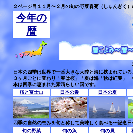
２ページ目１１月〜２月の旬の野菜春菊（しゅんぎく）
今年の
暦
日本の四季は世界で一番大きな大陸と海に挟まれている
３ヶ月ごとに変わり「春は桜」「夏は海「秋は紅葉」「
本は四季に恵まれた素晴らしい国です。
桜と富士山
日本の春
日本の夏
四季の自然の恵みを旬と称して美味しく食べる〜記念日
旬の野菜
旬の魚
旬の貝