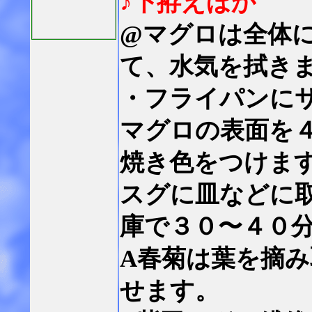
♪下拵えほか
@マグロは全体
て、水気を拭き
・フライパンに
マグロの表面を
焼き色をつけま
スグに皿などに
庫で３０〜４０
A春菊は葉を摘
せます。