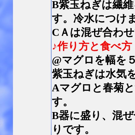
B紫玉ねぎは繊
す。冷水につけ
CＡは混ぜ合わ
♪作り方と食べ方
@マグロを幅を
紫玉ねぎは水気
Aマグロと春菊
す。
B器に盛り、混
りです。