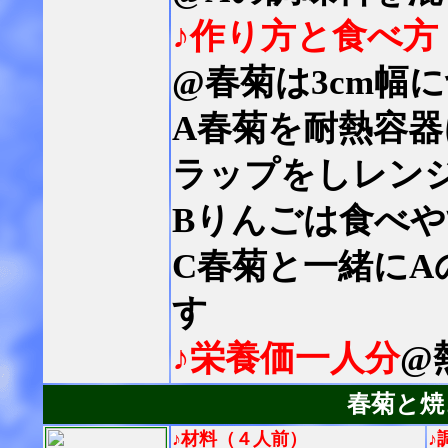
♪作り方と食べ方
@春菊は3cm幅
A春菊を耐熱容
ラップをしレンジ
Bりんごは食べ
C春菊と一緒にA
す
♪栄養価一人分
@
春菊と焼
♪材料（４人前）
♪