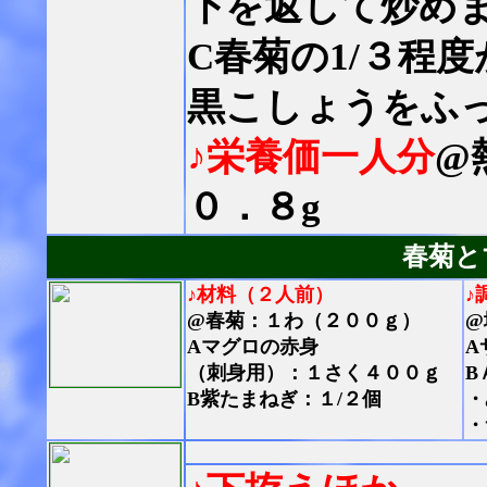
下を返して炒め
C春菊の1/３程
黒こしょうをふ
♪栄養価一人分
@
０．８g
春菊と
♪材料（２人前）
♪
@春菊：１わ（２００ｇ）
@
Aマグロの赤身
A
（刺身用）：１さく４００ｇ
B
B紫たまねぎ：１/２個
・
・