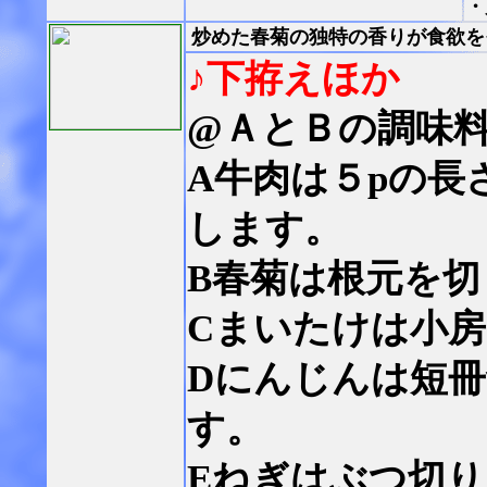
・
炒めた春菊の独特の香りが食欲を
♪下拵えほか
@ＡとＢの調味
A牛肉は５pの長
します。
B春菊は根元を
Cまいたけは小
Dにんじんは短
す。
Eねぎはぶつ切