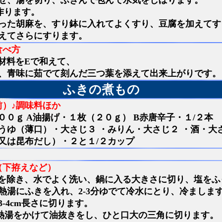
せ、湯を切り、ふきんで包んで水気をしぼります。
作ります。
った胡麻を、すり鉢に入れてよくすり、豆腐を加えてす
えてさらにすります。
食べ方
材料をEで和えて、
、青味に茹でて刻んだ三つ葉を添えて出来上がりです。
ふきの煮もの
前）♪調味料ほか
００ｇ A油揚げ・１枚（２０ｇ） B赤唐辛子・１/２本
ょうゆ（薄口）・大さじ３ ・みりん・大さじ２ ・酒・大
又は昆布だし）・２と１/２カップ
（下拵えなど）
を除き、水でよく洗い、鍋に入る大きさに切り、塩をふ
熱湯にふきを入れ、2-3分ゆでて冷水にとり、冷ましま
-4cm長さに切ります。
熱湯をかけて油抜きをし、ひと口大の三角に切ります。