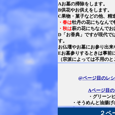
Aお墓の掃除をします。
B供花やお供えをします。
C果物・菓子などの他、精
・春は
牡丹の花にちなんで
・秋は
萩の花にちなんでお
D「お香典」ですが現代で
す。
お仏壇やお墓にお参り出来
Eお墓参りするときは事前
（宗派によっては不用のと
@ページ目のレ
Aページ目の
・グリーンピ
・そうめんと油揚げ
２ペ