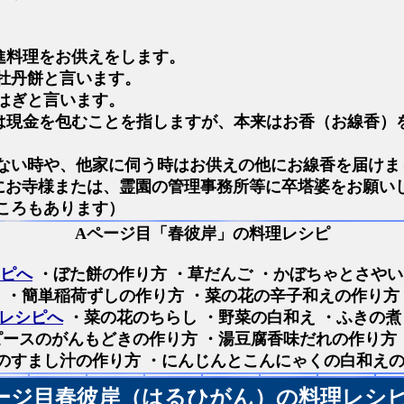
進料理をお供えをします。
牡丹餅と言います。
はぎと言います。
は現金を包むことを指しますが、本来はお香（お線香）
ない時や、他家に伺う時はお供えの他にお線香を届けま
にお寺様または、霊園の管理事務所等に卒塔婆をお願い
ころもあります）
Aページ目「春彼岸」の料理レシピ
シピへ
・ぼた餅の作り方 ・草だんご ・かぼちゃとさや
・簡単稲荷ずしの作り方 ・菜の花の辛子和えの作り方
レシピへ
・菜の花のちらし ・野菜の白和え ・ふきの
ースのがんもどきの作り方 ・湯豆腐香味だれの作り方
のすまし汁の作り方 ・にんじんとこんにゃくの白和えの
ージ目春彼岸（はるひがん）の料理レシ