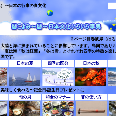
ん）〜日本の行事の食文化
２ページ目春彼岸（はる
な大陸と海に挟まれていることに影響しています。島国であり
」「夏は海「秋は紅葉」「冬は雪」とそれぞれ四季の特徴を楽
い国です。
日本の夏
四季の区分
日本の秋
美味しく食べる〜記念日/誕生日プレゼントに
旬の貝
和食のマナ―
箸の使い方