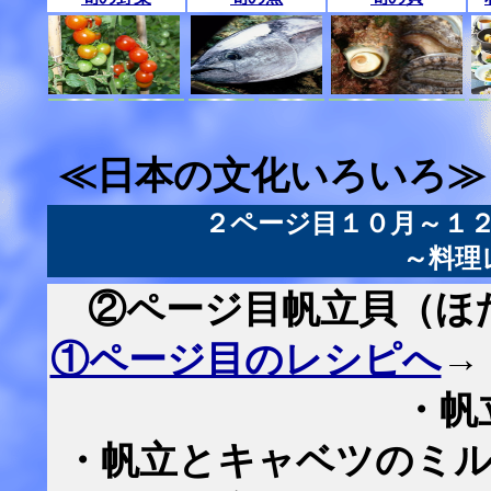
≪日本の文化いろいろ≫
２ページ目１０月～１
～料理
②ページ目帆立貝（ほ
①ページ目のレシピへ
→
・帆
・帆立とキャベツのミル