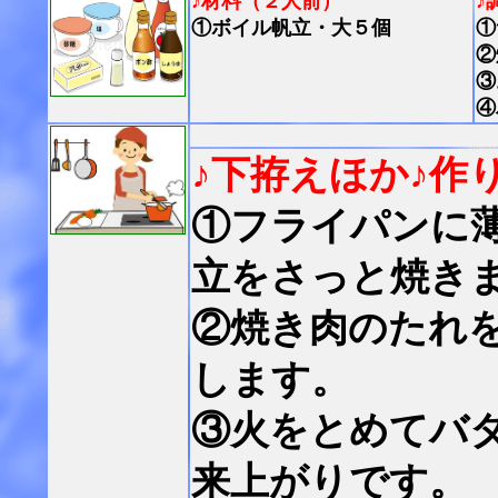
♪材料（２人前）
♪
①ボイル帆立・大５個
①
②
③
④
♪下拵えほか
♪作
①フライパンに
立をさっと焼き
②焼き肉のたれ
します。
③火をとめてバ
来上がりです。