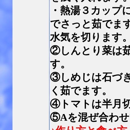
・熱湯３カップ
でさっと茹でま
水気を切ります
②しんとり菜は茹
す。
③しめじは石づ
く茹でます。
④トマトは半月
⑤Aを混ぜ合わ