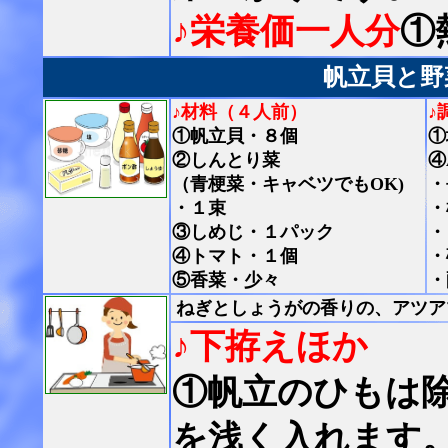
♪栄養価一人分
①
帆立貝と野
♪材料（４人前）
♪
①帆立貝・８個
①
②しんとり菜
④
（青梗菜・キャベツでもOK)
・
・１束
・
③しめじ・１パック
・
④トマト・１個
・
⑤香菜・少々
・
ねぎとしょうがの香りの、アツア
♪下拵えほか
①帆立のひもは
を浅く入れます