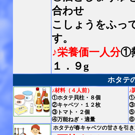
合わせ
こしょうをふっ
す。
♪栄養価一人分
①
１．９g
ホタテ
♪材料（４人前）
♪
①ホタテ貝柱・８個
①
②キャベツ・１２枚
③
③トマト・２個
⑤
④万能ねぎ・適量
⑥
ホタテが春キャベツの甘さを引き