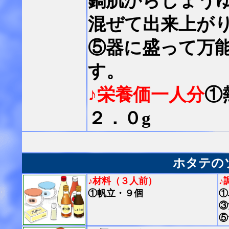
鍋肌からしょう
混ぜて出来上が
⑤器に盛って万
す。
♪栄養価一人分
①
２．０g
ホタテの
♪材料（３人前）
♪
①帆立・９個
①
③
⑤