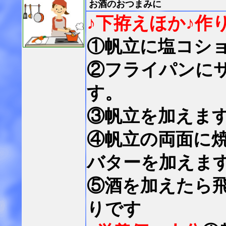
お酒のおつまみに
♪下拵えほか
♪作
①帆立に塩コシ
②フライパンに
す。
③帆立を加えま
④帆立の両面に
バターを加えま
⑤酒を加えたら
りです