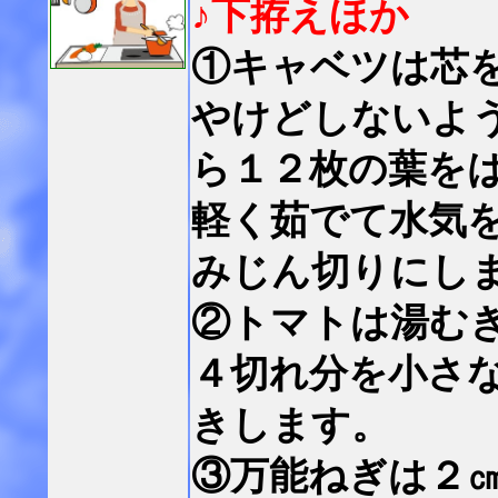
♪下拵えほか
①キャベツは芯
やけどしないよ
ら１２枚の葉を
軽く茹でて水気
みじん切りにし
②トマトは湯む
４切れ分を小さ
きします。
③万能ねぎは２