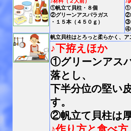
♪材料（２人前）
♪
①帆立て貝柱・８個
①
②グリーンアスパラガス
②
・１５本（４５０ｇ）
③
④
帆立貝柱はとろっと柔らかく、ア
♪下拵えほか
①グリーンアス
落とし、
下半分位の堅い
す。
②帆立て貝柱は
♪作り方と食べ方