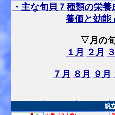
・主な旬貝７種類の栄養
養価と効能
▽月の
１月
２月
７月
８月
９月
帆