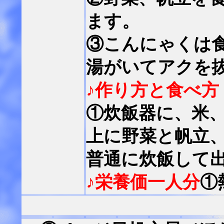
ます。
③こんにゃくは
湯がいてアクを
♪作り方と食べ方
①炊飯器に、米
上に野菜と帆立
普通に炊飯して
♪栄養価一人分
①