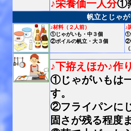
♪栄養価一人分
①
帆立とじゃが
♪材料（２人前）
♪
①じゃがいも・中３個
①
②ボイルの帆立・大３個
②
（
♪下拵えほか
♪作
①じゃがいもは
す。
②フライパンに
固さが残る程度