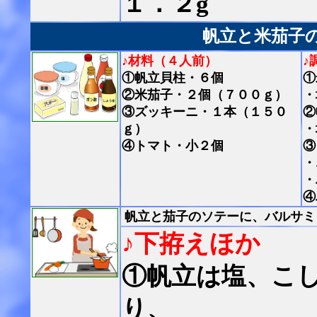
１．２g
帆立と米茄子
♪材料（４人前）
♪
①帆立貝柱・６個
①
②米茄子・２個（７００ｇ）
・
③ズッキーニ・１本（１５０
②
ｇ）
・
④トマト・小２個
③
・
・
④
帆立と茄子のソテーに、バルサミ
♪下拵えほか
①帆立は塩、こ
り、