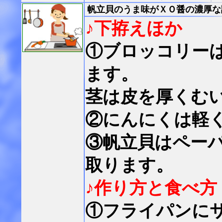
帆立貝のうま味がＸＯ醤の濃厚な
♪下拵えほか
①ブロッコリー
ます。
茎は皮を厚くむ
②にんにくは軽
③帆立貝はペー
取ります。
♪作り方と食べ方
①フライパンに