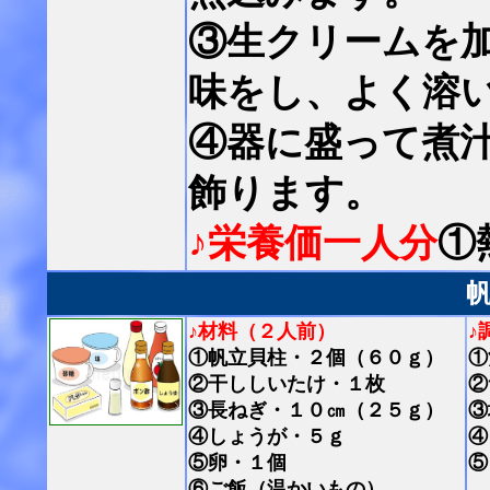
③生クリームを
味をし、よく溶
④器に盛って煮
飾ります。
♪栄養価一人分
①
♪材料（２人前）
♪
①帆立貝柱・２個（６０ｇ）
①
②干ししいたけ・１枚
②
③長ねぎ・１０㎝（２５ｇ）
③
④しょうが・５ｇ
④
⑤卵・１個
⑤
⑥ご飯（温かいもの）