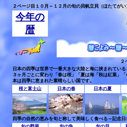
２ページ目１０月～１２月の旬の貝帆立貝（ほたてがい
今年の
暦
２
日本の四季は世界で一番大きな大陸と海に挟まれている
３ヶ月ごとに変わり「春は桜」「夏は海「秋は紅葉」「
本は四季に恵まれた素晴らしい国です。
桜と富士山
日本の春
日本の夏
四季の自然の恵みを旬と称して美味しく食べる～記念日
旬の野菜
旬の魚
旬の貝