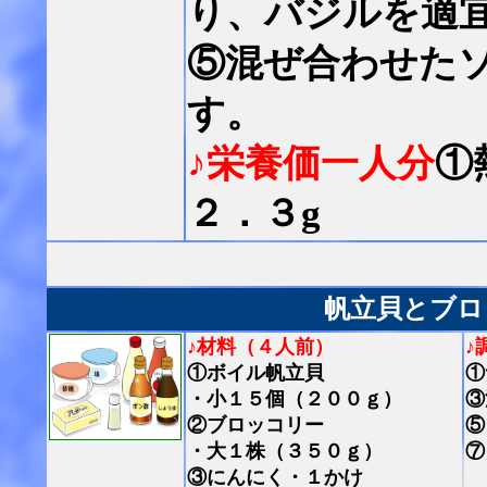
り、バジルを適
⑤混ぜ合わせた
す。
♪栄養価一人分
①
２．３g
帆立貝とブロ
♪材料（４人前）
♪
①ボイル帆立貝
①
・小１５個（２００ｇ）
③
②ブロッコリー
⑤
・大１株（３５０ｇ）
⑦
③にんにく・１かけ