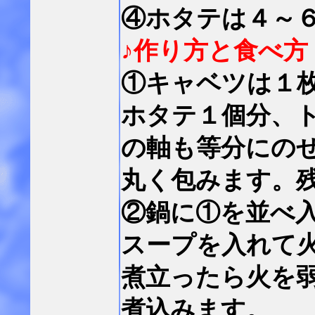
④ホタテは４～
♪作り方と食べ方
①キャベツは１
ホタテ１個分、
の軸も等分にの
丸く包みます。
②鍋に①を並べ
スープを入れて
煮立ったら火を
煮込みます。