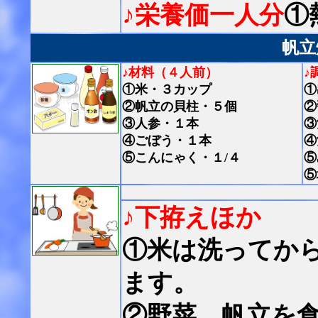
♪栄養価一人分
①
帆立
♪材料（４人前）
♪
①米・３カップ
①
②帆立の貝柱・５個
②
③人参・１本
③
④ごぼう・１本
④
⑤こんにゃく・１/４
⑤
⑤
♪下拵えほか
①米は洗ってか
ます。
②野菜、帆立を