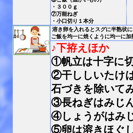
・３００ｇ
⑦万能ねぎ
・小口切り１本分
溶き卵を入れるとスグに半熟状に
ご飯を均一に焼くように均一に加
♪下拵えほか
①帆立は十字に
②干ししいたけ
石づきを除いて
③長ねぎはみじ
④しょうがはみ
⑤卵は溶きほぐ