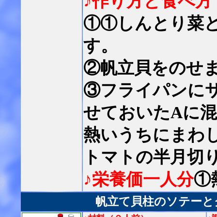
♪作り方と食べ方
①①しんとり菜
す。
②帆立貝をのせ
③フライパンに
せておいたAに
熱いうちにまわ
トマトの半月切
♪栄養価一人分
①
帆立て貝柱のソテーと