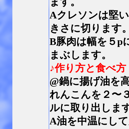
ます。
Aクレソンは堅
きさに切ります
B豚肉は幅を５p
まぶします。
♪作り方と食べ方
@鍋に揚げ油を
れんこんを２〜
ルに取り出しま
A油を中温にし