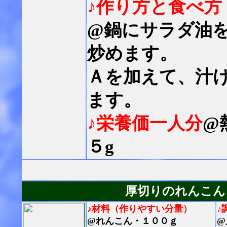
♪作り方と食べ方
@鍋にサラダ油
炒めます。
Ａを加えて、汁
ます。
♪栄養価一人分
@
５g
厚切りのれんこん
♪材料（作りやすい分量）
♪
@れんこん・１００ｇ
@