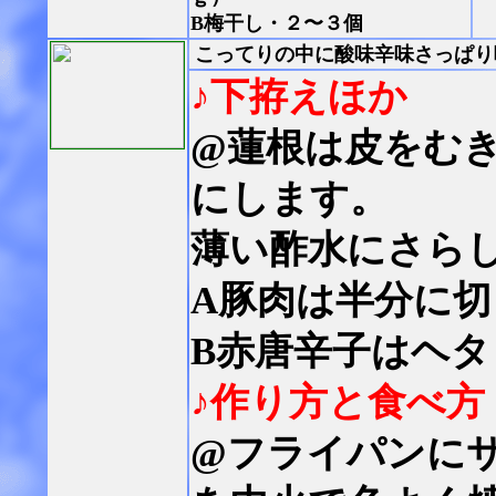
B梅干し・２〜３個
こってりの中に酸味辛味さっぱり
♪下拵えほか
@蓮根は皮をむ
にします。
薄い酢水にさら
A豚肉は半分に
B赤唐辛子はヘ
♪作り方と食べ方
@フライパンに