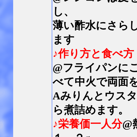
し、
薄い酢水にさら
ます
♪作り方と食べ方
@フライパンに
べて中火で両面
Aみりんとウス
ら煮詰めます。
♪栄養価一人分
@