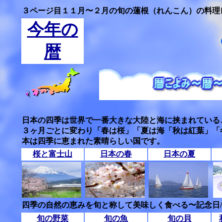
３ページ目１１月〜２月の旬の蓮根（れんこん）の料理
今年の
暦
日本の四季は世界で一番大きな大陸と海に挟まれている
３ヶ月ごとに変わり「春は桜」「夏は海「秋は紅葉」「
本は四季に恵まれた素晴らしい国です。
桜と富士山
日本の春
日本の夏
四季の自然の恵みを旬と称して美味しく食べる〜記念日
旬の野菜
旬の魚
旬の貝