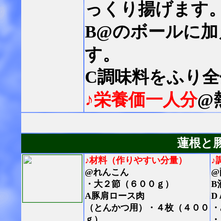
っくり揚げます
B@のボールに
す。
C調味料をふり
♪栄養価一人分
@
蓮根と
♪材料（作りやすい分量）
♪
@れんこん
@
・大２節（６００ｇ）
B
A豚肩ロース肉
D
（とんかつ用）・４枚（４００
・
ｇ）
・