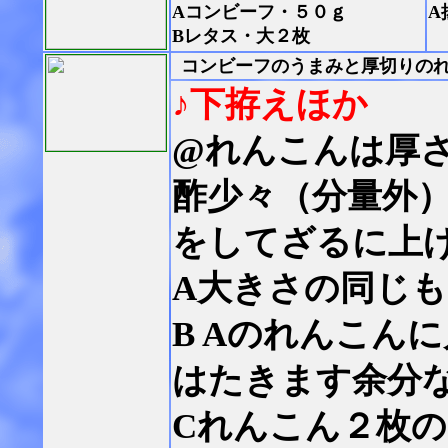
Aコンビーフ・５０ｇ
A
Bレタス・大２枚
コンビーフのうまみと厚切りの
♪下拵えほか
@れんこんは厚
酢少々（分量外
をしてざるに上
A大きさの同じ
B Aのれんこん
はたきます余分
Cれんこん２枚