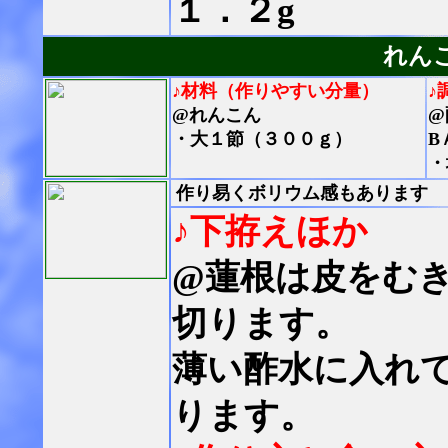
１．２g
れん
♪材料（作りやすい分量）
♪
@れんこん
@
・大１節（３００ｇ）
B
・
作り易くボリウム感もあります
♪下拵えほか
@蓮根は皮をむき
切ります。
薄い酢水に入れ
ります。