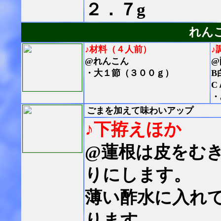
２．７g
れん
♪材料（４人前）
♪
@れんこん
@
・大１節（３００ｇ）
B
C
・
ごまを加えて味わいアップ
♪下拵えほか
@蓮根は皮をむ
りにします。
薄い酢水に入れ
ります。