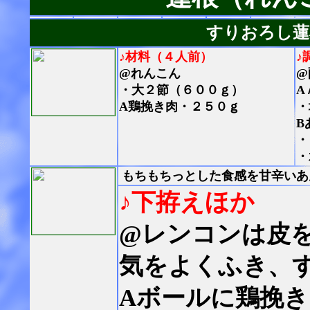
すりおろし蓮
♪材料（４人前）
♪
@れんこん
@
・大２節（６００ｇ）
A
A鶏挽き肉・２５０ｇ
・
B
・
・
もちもちっとした食感を甘辛いあ
♪下拵えほか
@レンコンは皮
気をよくふき、
Aボールに鶏挽