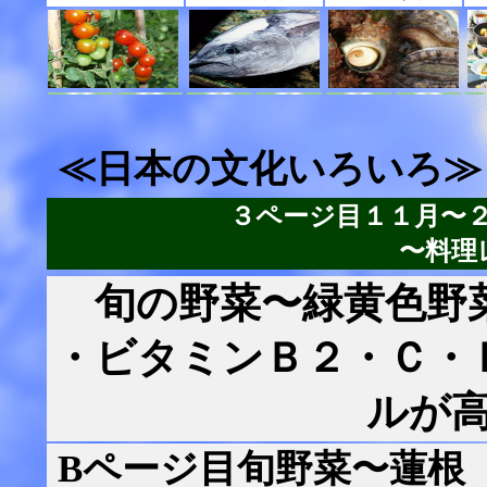
≪日本の文化いろいろ≫
３ページ目１１月〜
〜料理
旬の野菜〜緑黄色野
・ビタミンＢ２・Ｃ・
ルが
Bページ目旬野菜〜蓮根