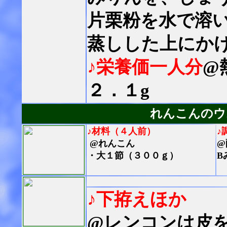
片栗粉を水で溶
蒸しした上にか
♪栄養価一人分
@
２．１g
れんこんのウ
♪材料（４人前）
♪
@れんこん
@
・大１節（３００ｇ）
B
♪下拵えほか
@レンコンは皮