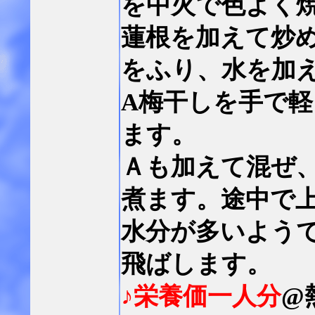
を中火で色よく
蓮根を加えて炒
をふり、水を加
A梅干しを手で
ます。
Ａも加えて混ぜ
煮ます。途中で
水分が多いよう
飛ばします。
♪栄養価一人分
@