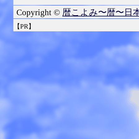
暦こよみ〜暦〜日
Copyright ©
【PR】