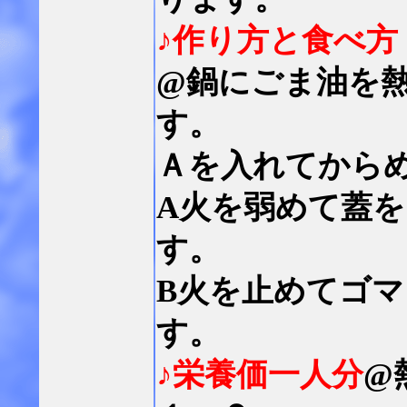
♪作り方と食べ方
@鍋にごま油を
す。
Ａを入れてから
A火を弱めて蓋
す。
B火を止めてゴ
す。
♪栄養価一人分
@