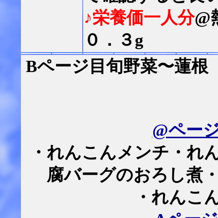
♪栄養価一人分
@
０．３g
Bページ目旬野菜〜蓮根
@ペー
・れんこんメンチ・れ
腐バーグのおろし煮
・れんこ