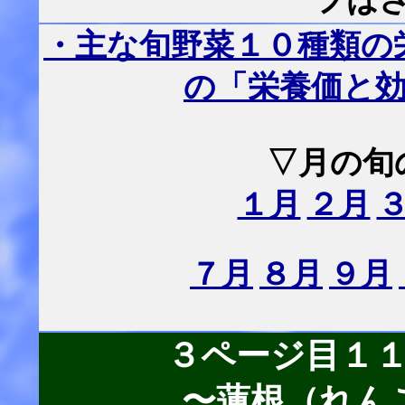
フは
・主な旬野菜１０種類の
の「栄養価と
▽月の旬
１月
２月
７月
８月
９月
３ページ目１
〜蓮根（れん