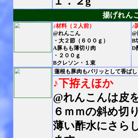
１．２g
揚げれん
♪材料（２人前）
♪
@れんこん
@
・大２節（６００ｇ）
B
A豚もも薄切り肉
D
・２００ｇ
Bクレソン・１束
蓮根も豚肉もパリッとして香ばし
♪下拵えほか
@れんこんは皮
６ｍｍの斜め切
薄い酢水にさら