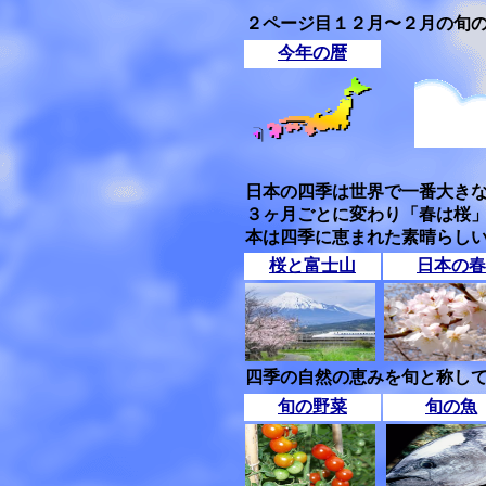
２ページ目１２月〜２月の旬
今年の暦
日本の四季は世界で一番大き
３ヶ月ごとに変わり「春は桜
本は四季に恵まれた素晴らし
桜と富士山
日本の春
四季の自然の恵みを旬と称して
旬の野菜
旬の魚