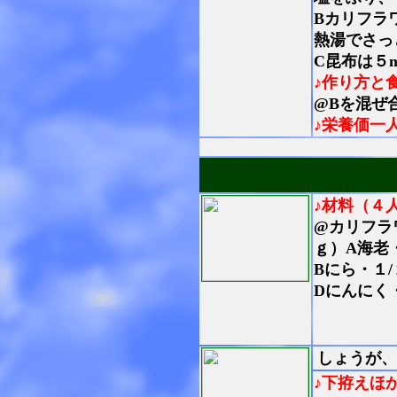
Bカリフラ
熱湯でさっ
C昆布は５
♪作り方と
@Bを混ぜ
♪栄養価一
♪材料（４
@カリフラ
ｇ）A海老
Bにら・１
Dにんにく
しょうが、
♪下拵えほ