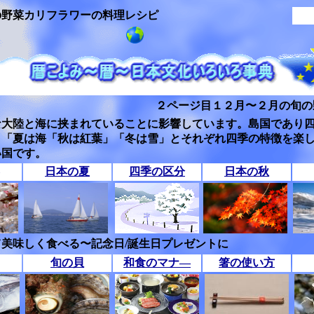
の野菜カリフラワーの料理レシピ
２ページ目１２月〜２月の旬の
な大陸と海に挟まれていることに影響しています。島国であり
」「夏は海「秋は紅葉」「冬は雪」とそれぞれ四季の特徴を楽
い国です。
日本の夏
四季の区分
日本の秋
美味しく食べる〜記念日/誕生日プレゼントに
旬の貝
和食のマナ―
箸の使い方