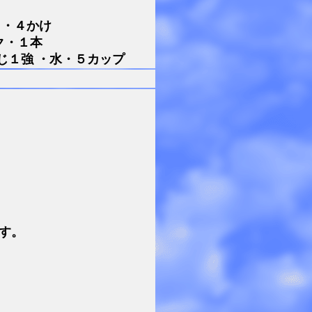
く・４かけ
ク・１本
じ１強 ・水・５カップ
す。