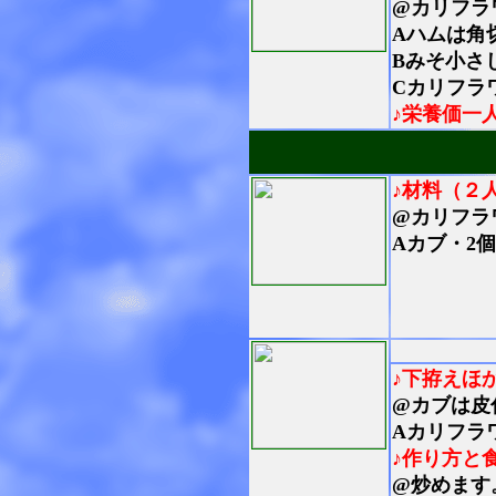
@カリフラ
Aハムは角
Bみそ小さ
Cカリフラ
♪栄養価一
♪材料（２
@カリフラワ
Aカブ・2個
♪下拵えほ
@カブは皮
Aカリフラ
♪作り方と
@炒めます