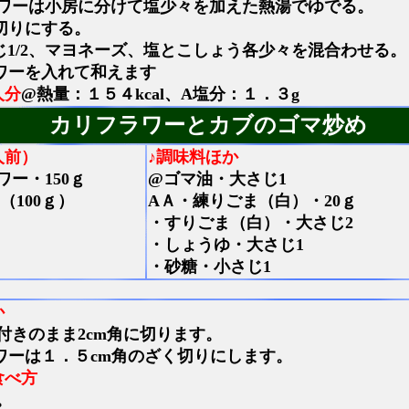
ワーは小房に分けて塩少々を加えた熱湯でゆでる。
切りにする。
じ1/2、マヨネーズ、塩とこしょう各少々を混合わせる。
ワーを入れて和えます
人分
@熱量：１５４kcal、A塩分：１．３g
カリフラワーとカブのゴマ炒め
人前）
♪調味料ほか
ー・150ｇ
@ゴマ油・大さじ1
（100ｇ）
AＡ・練りごま（白）・20ｇ
・すりごま（白）・大さじ2
・しょうゆ・大さじ1
・砂糖・小さじ1
か
付きのまま2cm角に切ります。
ワーは１．５cm角のざく切りにします。
食べ方
。