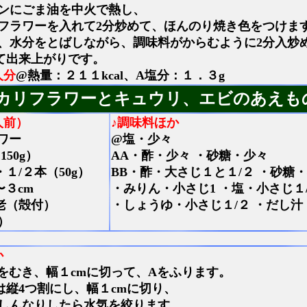
ンにごま油を中火で熱し、
フラワーを入れて2分炒めて、ほんのり焼き色をつけま
、水分をとばしながら、調味料がからむように2分入炒
て出来上がりです。
人分
@熱量：２１１kcal、A塩分：１．３g
カリフラワーとキュウリ、エビのあえも
人前）
♪調味料ほか
ワー
@塩・少々
150g）
AA・酢・少々 ・砂糖・少々
１/２本（50g）
BB・酢・大さじ１と１/２ ・砂糖・
〜３cm
・みりん・小さじ1 ・塩・小さじ１
老（殻付）
・しょうゆ・小さじ１/２ ・だし汁
g）
か
をむき、幅１cmに切って、Aをふります。
は縦4つ割にし、幅１cmに切り、
しんなりしたら水気を絞ります。