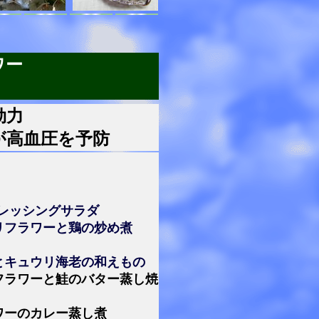
ワー
効力
が高血圧を予防
レッシングサラダ
リフラワーと鶏の炒め煮
とキュウリ海老の和えもの
フラワーと鮭のバター蒸し焼
ワーのカレー蒸し煮