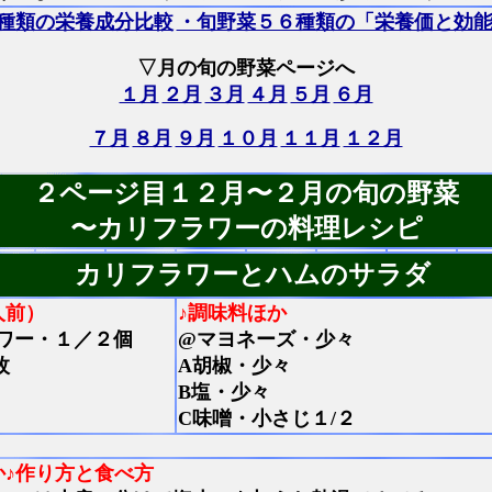
種類の栄養成分比較
・旬野菜５６種類の「栄養価と効
▽月の旬の野菜ページへ
１月
２月
３月
４月
５月
６月
７月
８月
９月
１０月
１１月
１２月
２ページ目１２月〜２月の旬の野菜
〜カリフラワーの料理レシピ
カリフラワーとハムのサラダ
人前）
♪調味料ほか
ワー・１／２個
@マヨネーズ・少々
枚
A胡椒・少々
B塩・少々
C味噌・小さじ１/２
か
♪作り方と食べ方