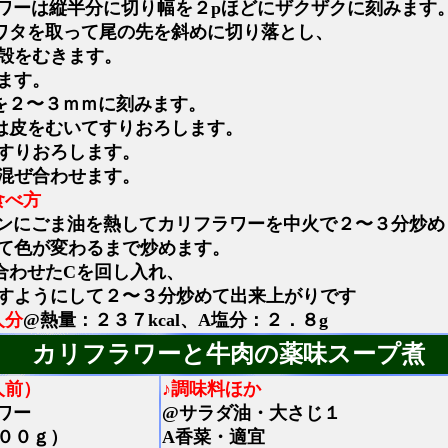
ワーは縦半分に切り幅を２pほどにザクザクに刻みます
ワタを取って尾の先を斜めに切り落とし、
殻をむきます。
ます。
を２〜３ｍｍに刻みます。
は皮をむいてすりおろします。
すりおろします。
混ぜ合わせます。
食べ方
ンにごま油を熱してカリフラワーを中火で２〜３分炒め
て色が変わるまで炒めます。
合わせたCを回し入れ、
すようにして２〜３分炒めて出来上がりです
人分
@熱量：２３７kcal、A塩分：２．８g
カリフラワーと牛肉の薬味スープ煮
人前）
♪調味料ほか
ワー
@サラダ油・大さじ１
００ｇ）
A香菜・適宜