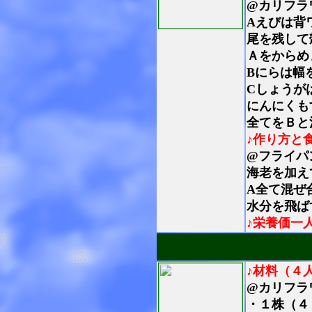
@カリフラ
Aえびは背
尾を残して
Ａをからめ
Bにらは幅
C
しょうが
にんにくも
全てをＢと
♪作り方と
@フライパ
海老を加え
A全て混ぜ
水分を飛ば
♪栄養価一
♪材料（４
@カリフラ
・１株（４