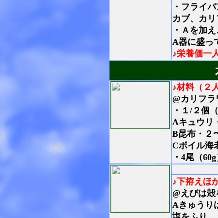
・フライパ
カブ、カリ
・Ａを加え
A器に盛っ
♪栄養価一
♪材料（２
@カリフラ
・１/２個（
Aキュウリ・
B昆布・２
Cボイル海
・4尾（60
♪下拵えほ
@えびは殻
Aきゅうり
塩をふり、