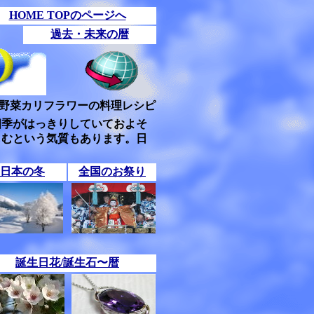
HOME TOPのページへ
過去・未来の暦
野菜カリフラワーの料理レシピ
四季がはっきりしていておよそ
しむという気質もあります。日
日本の冬
全国のお祭り
誕生日花/誕生石〜暦