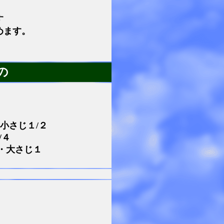
す
めます。
の
小さじ１/２
/４
・大さじ１