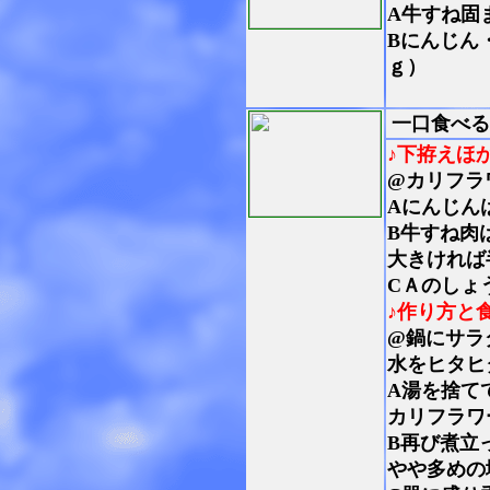
A牛すね固
Bにんじん
ｇ）
一口食べる
♪下拵えほ
@カリフラ
Aにんじん
B牛すね肉
大きければ
C
Ａのしょ
♪作り方と
@鍋にサラ
水をヒタヒ
A湯を捨て
カリフラワ
B再び煮立
やや多めの