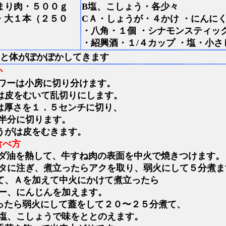
まり肉・５００ｇ
B塩、こしょう・各少々
・大１本（２５０
CＡ・しょうが・４かけ ・にんに
・八角・１個 ・シナモンスティッ
・紹興酒・１/４カップ ・塩・小さ
と体がぽかぽかしてきます
か
ワーは小房に切り分けます。
は皮をむいて乱切りにします。
は厚さを１．５センチに切り、
半分に切ります。
うがは皮をむきます。
食べ方
ダ油を熱して、牛すね肉の表面を中火で焼きつけます。
タに注ぎ、煮立ったらアクを取り、弱火にして５分煮ま
て、Ａを加えて中火にかけて煮立ったら
ー、にんじんを加えます。
ったら弱火にして蓋をして２０〜２５分煮て、
塩、こしょうで味をととのえます。