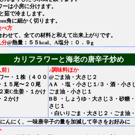
ワーは小房に分けます。
と茹で冷まします。
mm角に細かく切ります。
食べ方
合わせて、全ての材料と和えて出来上がりです。
人分
@熱量：５５kcal、A塩分：０．９g
カリフラワーと海老の唐辛子炒め
人前）
♪調味料ほか
ワー・１株（４００
@ごま油・大さじ２
・１５尾〜２０尾
AＡ ・塩・小さじ１/３・酒・小
/２束C生姜・１かけ
ごま油・小さじ１
・２かけ
BＢ ・しょうゆ・大さじ３・砂糖
さじ１
・白いりごま・大さじ２・ごま油・
にんにく、一味唐辛子の量を加減して辛さをお好みに
か