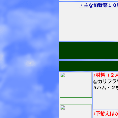
・主な旬野菜１０
♪材料（２
@カリフラ
Aハム・２
♪下拵えほ