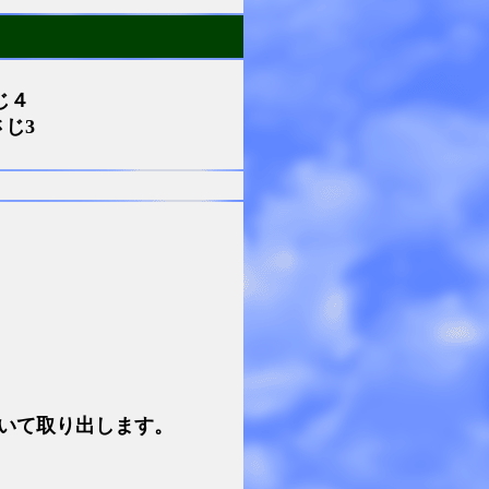
じ４
さじ3
焼いて取り出します。
。