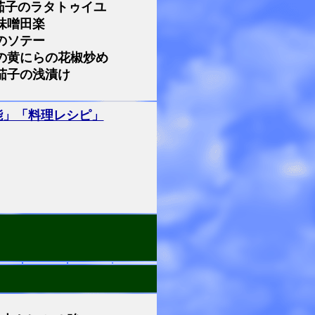
茄子のラタトゥイユ
味噌田楽
のソテー
の黄にらの花椒炒め
茄子の浅漬け
能」「料理レシピ」