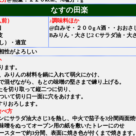
なすの田楽
人前）
♪調味料ほか
個
@白みそ・２００g A酒・・おおさ
皮
Bみりん・大さじ2 Cサラダ油・大
し）・適宜
相性がよろしい
か
ります。
、みりんの材料を鍋に入れて弱火にかけ、
で混ぜながら、もとの味噌の堅さまで練り上げる。
たを切り取って縦二つに切り、
ついて切り口一面に穴をあけます。
すりおろします。
食べ方
ンにサラダ油大さじ3を熱し、中火で茄子を3分間両面
味噌をぬってオーブン用の紙を敷いたトレーにのせ
ースターで約3分間、表面に焼き色が付くまで焼きます