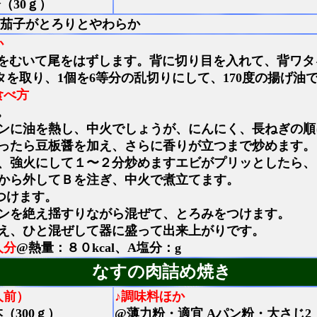
（30ｇ）
茄子がとろりとやわらか
か
をむいて尾をはずします。背に切り目を入れて、背ワタ
タを取り、1個を6等分の乱切りにして、170度の揚げ油
食べ方
。
ンに油を熱し、中火でしょうが、にんにく、長ねぎの順
ったら豆板醤を加え、さらに香りが立つまで炒めます。
、強火にして１〜２分炒めますエビがプリッとしたら、
から外してＢを注ぎ、中火で煮立てます。
つけます。
ンを絶え揺すりながら混ぜて、とろみをつけます。
え、ひと混ぜして器に盛って出来上がりです。
人分
@熱量：８０kcal、A塩分：g
なすの肉詰め焼き
人前）
♪調味料ほか
（300ｇ）
@薄力粉・適宜 Aパン粉・大さじ2