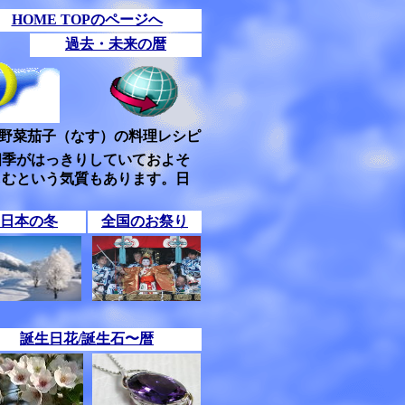
HOME TOPのページへ
過去・未来の暦
野菜茄子（なす）の料理レシピ
四季がはっきりしていておよそ
しむという気質もあります。日
日本の冬
全国のお祭り
誕生日花/誕生石〜暦