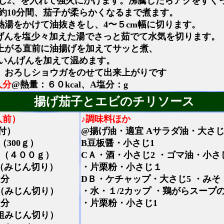
じ2、を入れて強火にかけます。沸騰したらアクをすく
約10分間、茄子が柔らかくなるまで煮ます。
熱湯をかけて油抜きをし、4〜５cm幅に切ります。
げんを塩少々加えた湯でさっと茹でて水気を切ります。
上がる直前に油揚げを加えてサッと煮、
いんげんを加えて温めます。
、おろしショウガをのせて出来上がりです
人分
@熱量：６０kcal、A塩分：g
揚げ茄子とエビのチリソース
人前）
♪調味料ほか
付）
@揚げ油・適宜 Aサラダ油・大さじ
（300ｇ）
B豆板醤・小さじ1
本（４００ｇ）
CＡ・酒・小さじ2 ・ゴマ油・小さ
（みじん切り）
・片栗粉・小さじ１
け分
DＢ・ケチャップ・大さじ5 ・みそ
（みじん切り）
・水・１/2カップ ・鶏がらスープ
け分
・片栗粉・小さじ1
粗みじん切り）