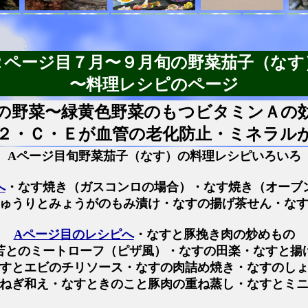
２ページ目７月〜９月旬の野菜茄子（なす
〜料理レシピのページ
の野菜〜緑黄色野菜のもつビタミンＡの
２・Ｃ・Ｅが血管の老化防止・ミネラル
Aページ目旬野菜茄子（なす）の料理レシピいろいろ
へ
・なす焼き（ガスコンロの場合）・なす焼き（オーブ
ゅうりとみょうがのもみ漬け・なすの揚げ茶せん・な
Aページ目のレシピへ
・なすと豚挽き肉の炒めもの
苫とのミートローフ（ピザ風）・なすの田楽・なすと揚
すとエビのチリソース
・なすの肉詰め焼き・なすのし
ねぎ和え・なすときのこと豚肉の重ね蒸し・なすとミ