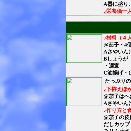
A器に盛り
♪栄養価一
♪材料（４
@茄子・4
Aさやいん
Bしょうが
・適宜
C油揚げ・1
たっぷりの
♪下拵えほ
@茄子はへ
Aさやいん
♪作り方と
@茄子の皮
だしカップ