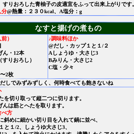
、すりおろした青柚子の皮適宜をふって出来上がりです
人分
@熱量：２３０kcal、A塩分：g
なすと揚げの煮もの
人前）
♪調味料ほか
個
@だし・カップ１と１/２
げん・12本
Aしょうゆ・大さじ3
（すりおろし）
Bみりん・大さじ2
C塩・少々
〜2枚
だしでみずみずしく、何時食べても飽きないね
か
たを切り取って縦二つに切ります。
げんは筋とへたを取ります。
食べ方
に斜めに細かい切り目を入れて鍋に並べ、
１と１/2、しょうゆ大さじ3、