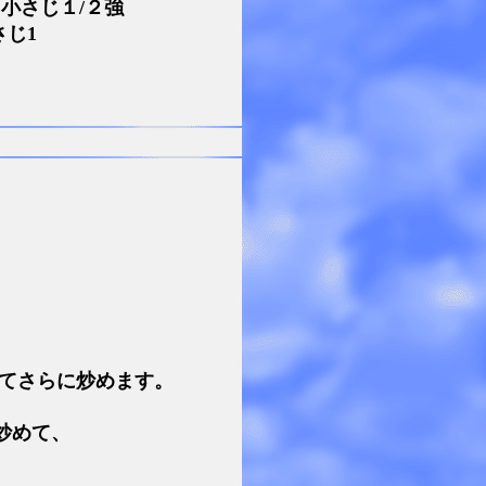
小さじ１/２強
さじ1
てさらに炒めます。
炒めて、