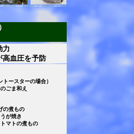
）
効力
が高血圧を予防
ントースターの場合）
すのごま和え
げの煮もの
ょうが焼き
ニトマトの煮もの