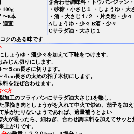
個
@合わせ調味料・トウバンジァン・
100g
・砂糖・小さじ１ ・しょうゆ・大
７〜8本
・酒・大さじ１/２ ・片栗粉・少々
・適宜
Aしょうゆ・少々 B酒・少々
Cサラダ油・大さじ１
コクのある味です
か
にしょうゆ・酒少々を加えて下味をつけます。
はみじん切りにします。
４〜５cm長さに切ります。
〜４cm長さの太めの拍子木切にします。
味料を混ぜ合わせます。
食べ方
脂加工のフライパンにサラダ油大さじ1を熱し、
た豚挽き肉としょうがを入れて中火で炒め、茄子を加え
て油がたりないようであれば、適量補うとよい
ぼ火が通ったら、細ねぎ、合わせ調味料を加えてサッと
来上がりです。
人分
@熱量：２２０kcal、A塩分：g