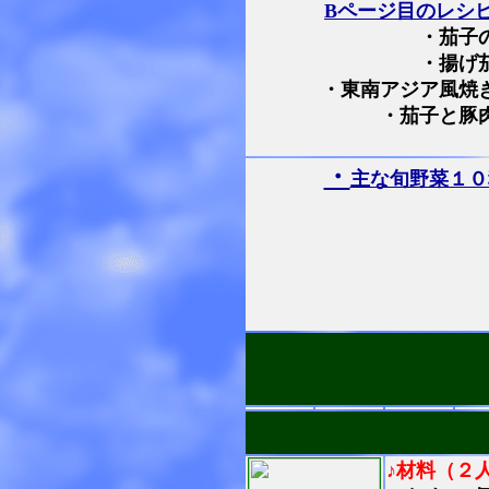
Bページ目のレシ
・茄子
・揚げ
・東南アジア風焼
・茄子と豚
・
主な旬野菜１０
♪材料（２