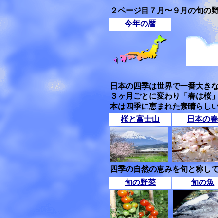
２ページ目７月〜９月の旬の
今年の暦
日本の四季は世界で一番大き
３ヶ月ごとに変わり「春は桜
本は四季に恵まれた素晴らし
桜と富士山
日本の春
四季の自然の恵みを旬と称して
旬の野菜
旬の魚