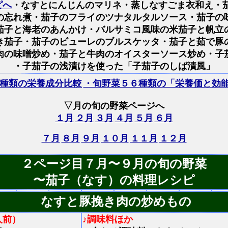
ピへ
・なすとにんじんのマリネ・蒸しなすごま衣和え・
の忘れ煮・茄子のフライのツナタルタルソース・茄子の
茄子と海老のあんかけ・バルサミコ風味の米茄子と帆立
き茄子・茄子のビューレのブルスケッタ
・茄子と茹で豚
肉の味噌炒め・茄子と牛肉のオイスターソース炒め・子
・子茄子の浅漬けを使った「子茄子のしば漬風」
種類の栄養成分比較
・旬野菜５６種類の「栄養価と効
▽月の旬の野菜ページへ
１月
２月
３月
４月
５月
６月
７月
８月
９月
１０月
１１月
１２月
２ページ目７月〜９月の旬の野菜
〜茄子（なす）の料理レシピ
なすと豚挽き肉の炒めもの
人前）
♪調味料ほか