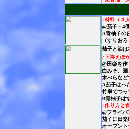
♪材料（４
@茄子・4
A青柚子の
（すりおろ
茄子と油は
♪下拵えほ
@田楽を作
白みそ、酒
木べらなど
A茄子はへ
竹串でつっ
B青柚子は
♪作り方と
@フライパ
茄子に田楽
オーブント