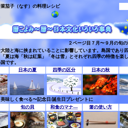
野菜茄子（なす）の料理レシピ
２ページ目７月〜９月の旬の
な大陸と海に挟まれていることに影響しています。島国であり
」「夏は海「秋は紅葉」「冬は雪」とそれぞれ四季の特徴を楽
い国です。
日本の夏
四季の区分
日本の秋
美味しく食べる〜記念日/誕生日プレゼントに
旬の貝
和食のマナ―
箸の使い方