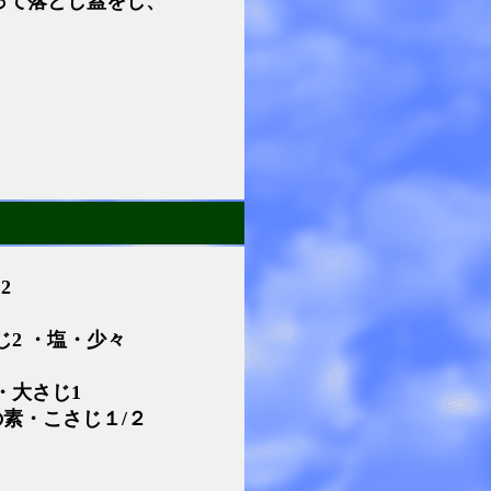
って落とし蓋をし、
2
じ2 ・塩・少々
・大さじ1
の素・こさじ１/２