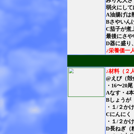
みりん大さ
弱火にして
A油揚げは
Bさやいん
C茄子が煮
最後にさや
D器に盛り
♪栄養価一
♪材料（２
@えび（殻
・16〜20尾
Aなす・4
Bしょうが
・１/２か
Cにんにく
・１/２か
D長ねぎ（