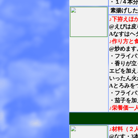
・１/４本分
素揚げした
♪下拵えほ
@えびは皮
Aなすはヘ
♪作り方と
@炒めます
・フライパ
・香りが立
エビを加え
いったん火
Aとろみを
・フライパ
・茄子を加
♪栄養価一
♪材料（２
@なす・3本