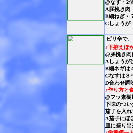
@なす・2
A豚挽き肉・
B細ねぎ・
Cしょうが
ピリ辛で、
♪下拵えほ
@豚挽き肉
Aしょうが
B細ネギは
Cなすは３
D合わせ調
♪作り方と
@フッ素樹
下味のつい
茄子を入れ
A茄子にほ
皿に盛り出
♪栄養価一