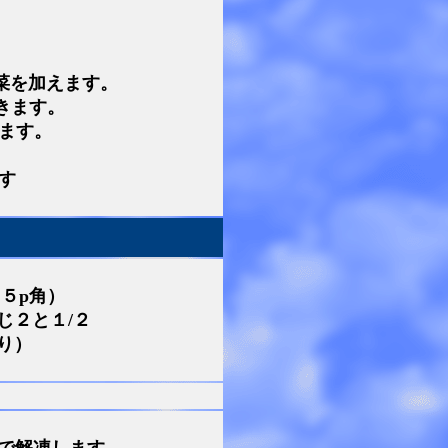
菜を加えます。
きます。
ます。
す
５p角）
じ２と１/２
り）