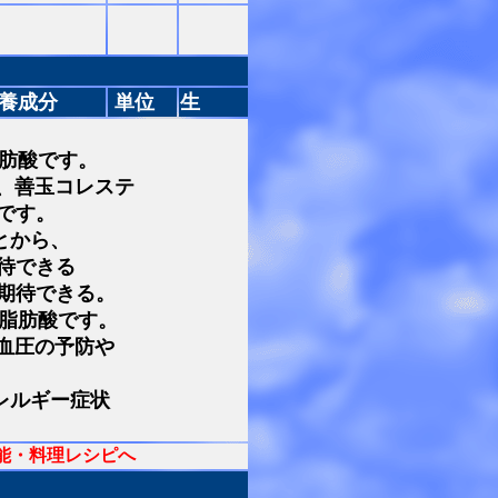
養成分
単位
生
脂肪酸です。
、善玉コレステ
です。
とから、
待できる
期待できる。
る脂肪酸です。
血圧の予防や
レルギー症状
能・料理レシピへ