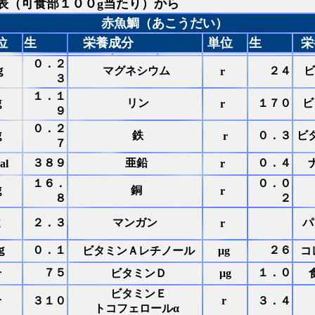
表（可食部１００g当たり）から
赤魚鯛（あこうだい）
位
生
栄養成分
単位
生
栄
０．２
ｇ
マグネシウム
２４
ビ
r
３
１．１
ｇ
リン
１７０
ビ
r
９
０．２
ｇ
鉄
０．３
ビ
r
７
３８９
亜鉛
０．４
al
r
１６．
０．０
ｇ
銅
r
８
２
ｇ
２．３
マンガン
パ
r
ｇ
０．１
２６
ビタミンＡレチノール
μg
コ
７５
１．０
r
ビタミンＤ
μg
ビタミンＥ
r
３１０
r
３．４
トコフェロールα