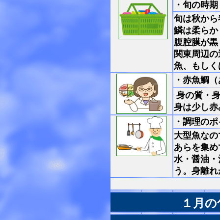
・旬の時期
旬は秋から
鱗は柔らか
腹腔膜が黒
関東周辺の
魚、もしく
・赤魚鯛（
身の質・身
身は少し赤
・調理のポ
大型魚なの
あらを集め
水・醤油・
う。身離れ
１月の