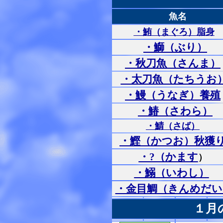
魚名
・鮪（まぐろ）脂身
・鰤（ぶり）
・秋刀魚（さんま）
・太刀魚（たちうお
・鰻（うなぎ）養殖
・鰆（さわら）
・鯖（さば）
・鰹（かつお）秋獲
・?（かます
）
・鰯（いわし）
・金目鯛（きんめだい
１月