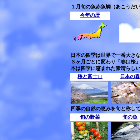
１月旬の魚赤魚鯛（あこうだ
今年の暦
日本の四季は世界で一番大き
３ヶ月ごとに変わり「春は桜
本は四季に恵まれた素晴らし
桜と富士山
日本の春
四季の自然の恵みを旬と称して
旬の野菜
旬の魚