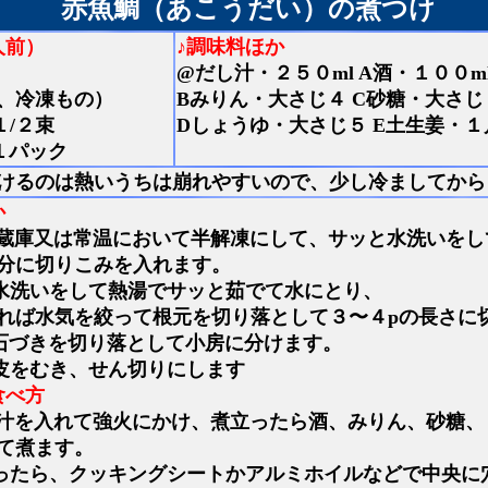
赤魚鯛（あこうだい）の煮つけ
人前）
♪調味料ほか
@だし汁・２５０ml A酒・１００m
、冷凍もの）
Bみりん・大さじ４ C砂糖・大さじ
１/２束
Dしょうゆ・大さじ５ E土生姜・１
１パック
けるのは熱いうちは崩れやすいので、少し冷ましてから
か
蔵庫又は常温において半解凍にして、サッと水洗いをし
分に切りこみを入れます。
水洗いをして熱湯でサッと茹でて水にとり、
れば水気を絞って根元を切り落として３〜４pの長さに
石づきを切り落として小房に分けます。
皮をむき、せん切りにします
食べ方
汁を入れて強火にかけ、煮立ったら酒、みりん、砂糖、
て煮ます。
ったら、クッキングシートかアルミホイルなどで中央に