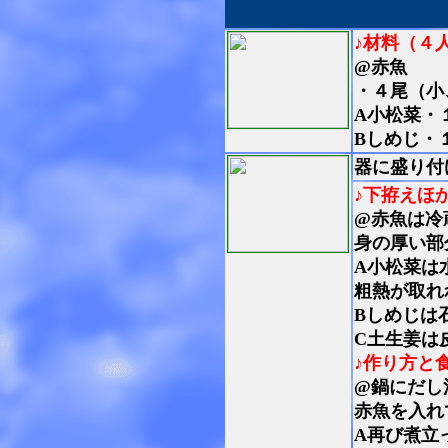
♪材料（４
@赤魚
・４尾（小
A小松菜・
Bしめじ・
器に盛り付
♪下拵えほ
@赤魚は冷
身の厚い部
A小松菜は
粗熱が取れ
Bしめじは
C土生姜は
♪作り方と
@鍋にだし
赤魚を入れ
A再び煮立