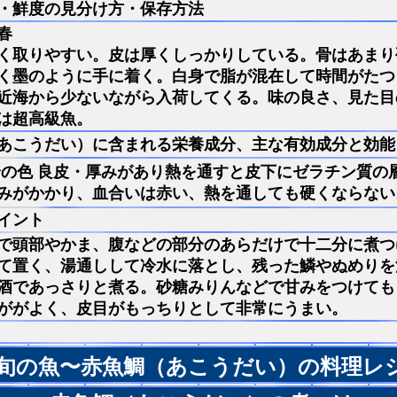
・鮮度の見分け方・保存方法
春
く取りやすい。皮は厚くしっかりしている。骨はあまり
く墨のように手に着く。白身で脂が混在して時間がたつ
近海から少ないながら入荷してくる。味の良さ、見た目
は超高級魚。
あこうだい）に含まれる栄養成分、主な有効成分と効能
の色 良皮・厚みがあり熱を通すと皮下にゼラチン質の
みがかかり、血合いは赤い、熱を通しても硬くならない
イント
で頭部やかま、腹などの部分のあらだけで十二分に煮つ
て置く、湯通しして冷水に落とし、残った鱗やぬめりを
酒であっさりと煮る。砂糖みりんなどで甘みをつけても
ががよく、皮目がもっちりとして非常にうまい。
旬の魚〜赤魚鯛（あこうだい）の料理レ