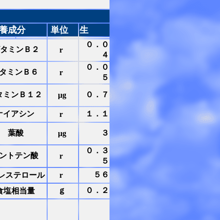
養成分
単位
生
０．０
タミンＢ２
r
４
０．０
タミンＢ６
r
５
タミンＢ１２
０．７
μg
ナイアシン
１．１
r
葉酸
３
μg
０．３
ントテン酸
r
５
５６
レステロール
r
ｇ
０．２
食塩相当量