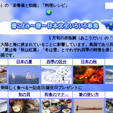
い）の「栄養価と効能」「料理レシピ」
１月旬の赤魚鯛（あこうだい）の「
な大陸と海に挟まれていることに影響しています。島国であり
」「夏は海「秋は紅葉」「冬は雪」とそれぞれ四季の特徴を楽
い国です。
日本の夏
四季の区分
日本の秋
美味しく食べる〜記念日/誕生日プレゼントに
旬の貝
和食のマナ―
箸の使い方