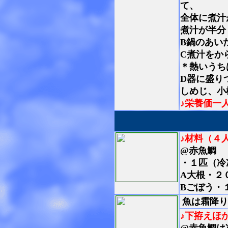
て、
全体に煮汁
煮汁が半分
B鍋のあい
C煮汁をか
＊熱いうち
D器に盛り
しめじ、小
♪栄養価一
♪材料（４
@赤魚鯛
・１匹（冷
A大根・２
Bごぼう・
魚は霜降り
♪下拵えほ