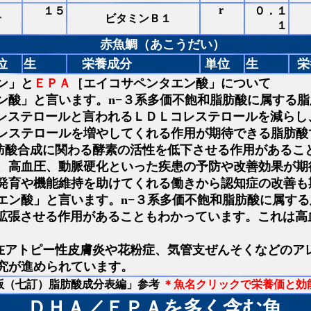
r
１５
０．１
r
ビタミンＢ１
１
赤魚鯛（あこうだい）
位
生
栄養成分
単位
生
栄
ン」と
ＥＰＡ
［エイコサペンタエン酸」について
ン酸」と言います。n−３系多価不飽和脂肪酸に属する
レステロールと言われるＬＤＬコレステロールを減らし
レステロールを増やしてくれる作用が期待できる脂肪酸
肪酸合成に関わる酵素の活性を低下させる作用があるこ
、高血圧、動脈硬化といった疾患の予防や改善効果が期
発育や機能維持を助けてくれる働きから認知症の改善も
エン酸」と言います。n−３系多価不飽和脂肪酸に属す
拡張させる作用があることもわかっています。これは高
在アトピー性皮膚炎や花粉症、気管支ぜんそくなどのア
究が進められています。
年版（七訂）脂肪酸成分表編」参考
＊魚名クリックで栄養価と効
ＤＨＡ／ＥＰＡを多く含む魚