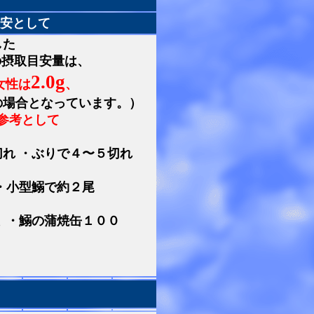
目安として
した
日の摂取目安量は、
2.0g
女性は
、
の場合
となっています。）
参考として
れ ・ぶりで４〜５切れ
・小型鰯で約２尾
 ・鰯の蒲焼缶１００