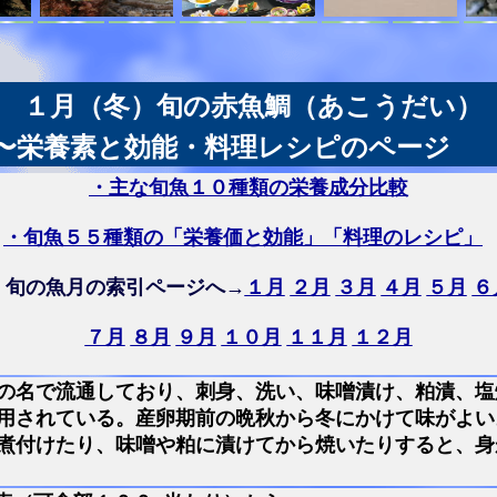
１月（冬）旬の赤魚鯛（あこうだい）
〜栄養素と効能・料理レシピのページ
・主な旬魚１０種類の栄養成分比較
・旬魚５５種類の「栄養価と効能」「料理のレシピ」
・旬の魚月の索引ページへ→
１月
２月
３月
４月
５月
６
７月
８月
９月
１０月
１１月
１２月
の名で流通しており、刺身、洗い、味噌漬け、粕漬、塩
用されている。産卵期前の晩秋から冬にかけて味がよい
煮付けたり、味噌や粕に漬けてから焼いたりすると、身