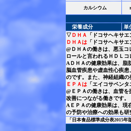
カルシウム
栄養成分
単
▽
ＤＨＡ
「ドコサヘキサエ
ＤＨＡは
「ドコサヘキサエ
@ＤＨＡの働きは、悪玉コ
ロールと言われるＨＤＬコ
AＤＨＡの健康効果は、脂
脳血管疾患や虚血性心疾患
のです。また、神経組織の
ＥＰＡは
「エイコサペンタ
@ＥＰＡの働きは、血管を
改善につながる働きです。
AＥＰＡの健康効果は、現
の予防や治療への効果も研
「日本食品標準成分表2015