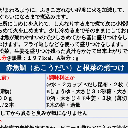
がまわるように、ふきこぼれない程度に火を加減して、
ぐらいになるまで煮込みます。
た所にしめじを入れて、しんなりするまで煮て次に小松
らめて火を止めます。少し冷めるまでそのままにしてお
は魚が崩れやすいので少しさめてから器に盛りつけをし
つけます。フライ返しなどを使って盛りつけをします。
松菜、生姜を盛りつけ残った煮汁をかけて出来上がりで
人分
@熱量：１９７kcal、A塩分：g
赤魚鯛（あこうだい）と根菜の煮つけ
人前）
♪調味料ほか
@水・２カップ Aだし昆布・２枚（
凍物）
Bしょうゆ・大さじ３ C砂糖・大さ
００ｇ
D酒・大さじ４ E生姜・３枚（薄切
１/２本
F木の芽・適量
してから煮ると臭みが気になりません
か