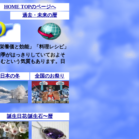
HOME TOPのページへ
過去・未来の暦
栄養価と効能」「料理レシピ」
四季がはっきりしていておよそ
しむという気質もあります。日
日本の冬
全国のお祭り
誕生日花/誕生石〜暦