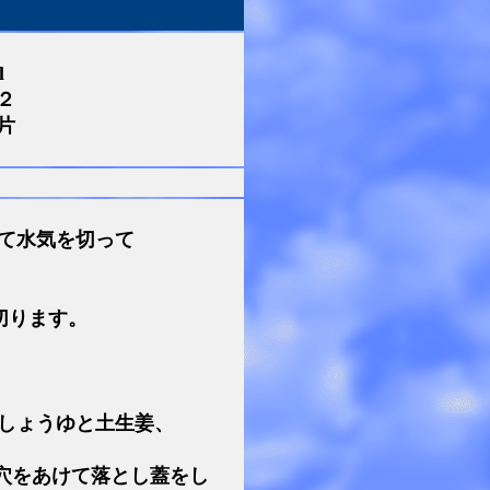
l
２
片
て水気を切って
切ります。
しょうゆと土生姜、
穴をあけて落とし蓋をし