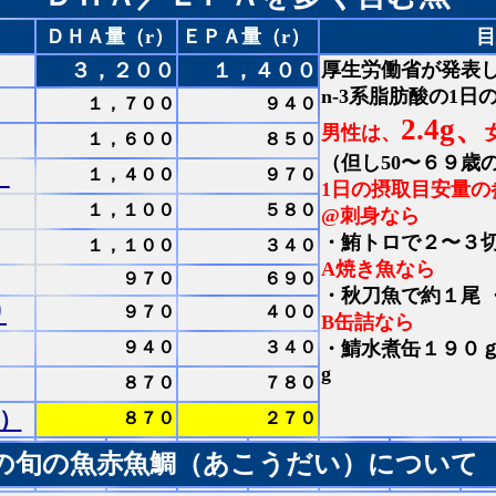
ＤＨＡ量（r）
ＥＰＡ量（r）
３，２００
１，４００
厚生労働省が発表
n-3系脂肪酸の1
１，７００
９４０
2.4g、
男性は、
１，６００
８５０
（但し50〜６９歳
）
１，４００
９７０
1日の摂取目安量の
１，１００
５８０
@刺身なら
・鮪トロで２〜３切
１，１００
３４０
A焼き魚なら
９７０
６９０
・秋刀魚で約１尾 
り
９７０
４００
B缶詰なら
９４０
３４０
・鯖水煮缶１９０ｇ
g
８７０
７８０
）
８７０
２７０
の旬の魚赤魚鯛（あこうだい）について