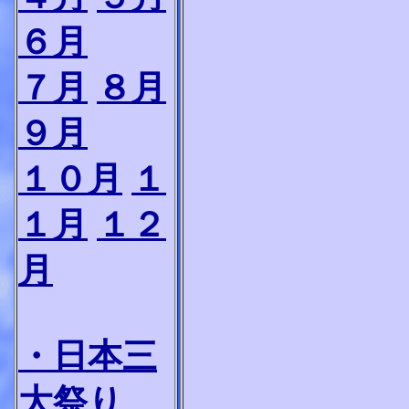
６月
７月
８月
９月
１０月
１
１月
１２
月
・日本三
大祭り