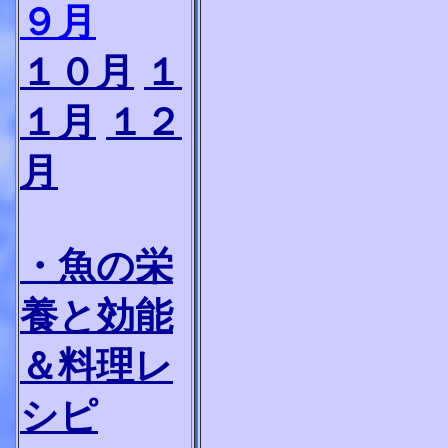
９月
１０月
１
１月
１２
月
・魚の栄
養と効能
＆料理レ
シピ