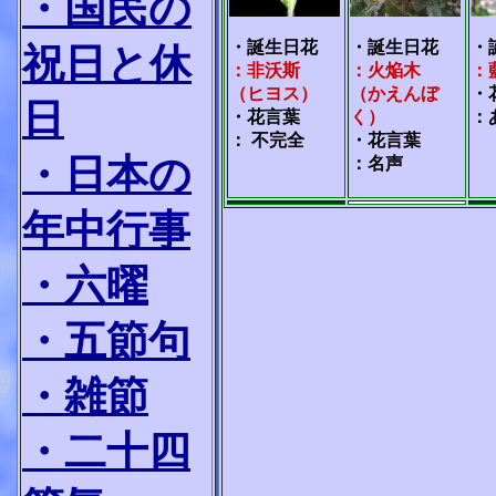
・国民の
・誕生日花
・誕生日花
・
祝日と休
：非沃斯
：火焔木
：
（ヒヨス）
（かえんぼ
・
日
・花言葉
く）
：
： 不完全
・花言葉
・日本の
：名声
年中行事
・六曜
・五節句
・雑節
・二十四