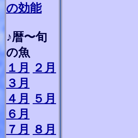
の効能
♪暦〜旬
の魚
１月
２月
３月
４月
５月
６月
７月
８月