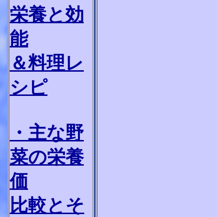
栄養と効
能
＆料理レ
シピ
・主な野
菜の栄養
価
比較とそ