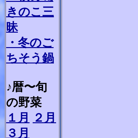
きのこ三
昧
・冬のご
ちそう鍋
♪暦〜旬
の野菜
１月
２月
３月