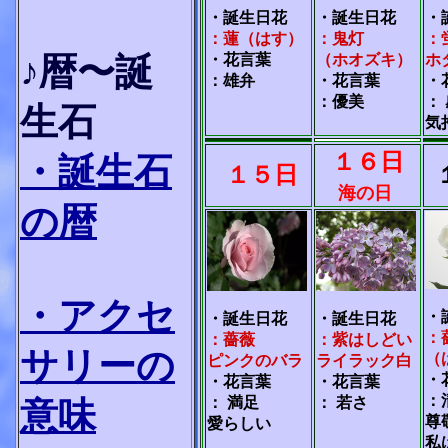
・誕生日花
・誕生日花
・
：蓮（はす）
：鬼灯
：
♪暦〜誕
・花言葉
（ホオズキ）
ホ
：雄弁
・花言葉
・
：優美
：
生石
気
１６日
・誕生石
１５日
海の日
の暦
・
アクセ
・
・誕生日花
・誕生日花
：
：薔薇
：紫はしどい
サリーの
（
ピンクのバラ
ライラック白
・
・花言葉
・花言葉
：
： 満足
： 若さ
意味
尊
愛らしい
私