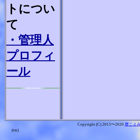
トについ
て
・管理人
プロフィ
ール
Copyright (C) 2015〜2020
暦こよ
【PR】