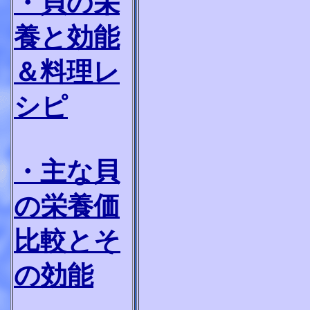
・貝の栄
養と効能
＆料理レ
シピ
・主な貝
の栄養価
比較とそ
の効能