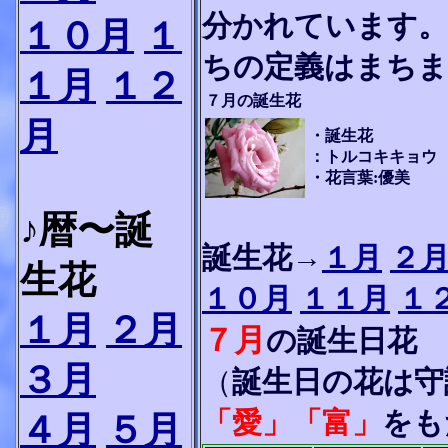
分かれています。
１０月
１
ちの定義はまち
１月
１２
７月の誕生花
月
・誕生花
：トルコキキョウ
・花言葉:優美
♪暦〜誕
誕生花→
１月
２
生花
１０月
１１月
１
１月
２月
７月
の誕生日花
３月
（
誕生日の花は守
「愛」「富」
をも
４月
５月