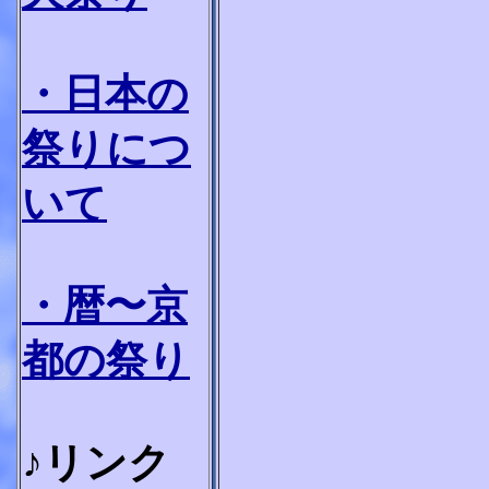
・日本の
祭りにつ
いて
・暦〜京
都の祭り
♪リンク