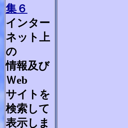
集６
インター
ネット上
の
情報及び
Ｗeb
サイトを
検索して
表示しま