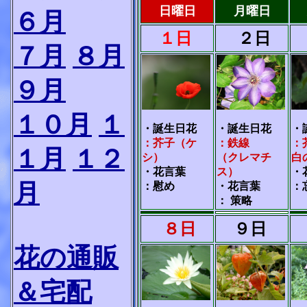
日曜日
月曜日
６月
１日
２日
７月
８月
９月
１０月
１
・誕生日花
・誕生日花
・
：芥子（ケ
：鉄線
：
１月
１２
シ）
（クレマチ
白
・花言葉
ス）
・
月
：慰め
・花言葉
：
： 策略
８日
９日
花の通販
＆宅配