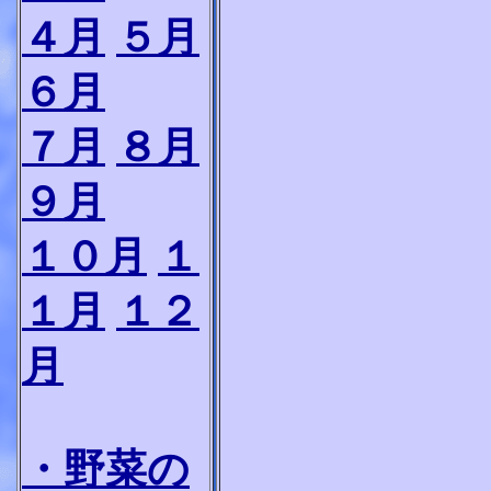
４月
５月
６月
７月
８月
９月
１０月
１
１月
１２
月
・野菜の