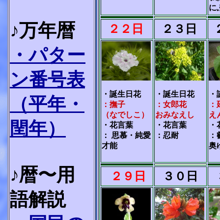
に
♪万年暦
２２日
２３日
・パター
ン番号表
・誕生日花
・誕生日花
・
（平年・
：撫子
：女郎花
：
（なでしこ）
おみなえし
え
閏年）
・花言葉
・花言葉
・
： 思慕・純愛
：忍耐
：
才能
奥
♪暦〜用
２９日
３０日
語解説