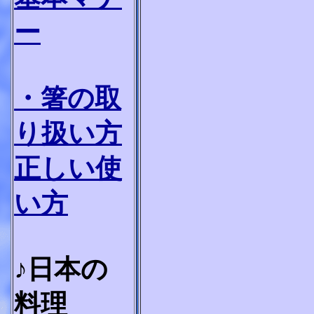
ー
・箸の取
り扱い方
正しい使
い方
♪日本の
料理