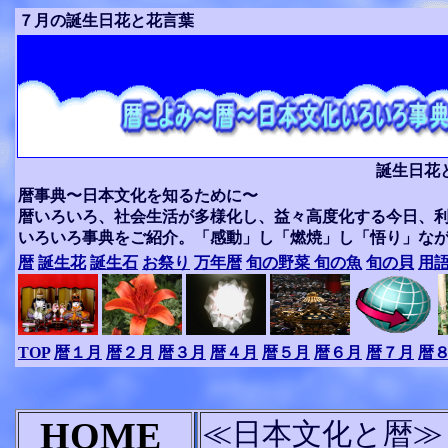
７月の誕生日花と花言葉
誕生日花
暦事典〜日本文化を知るために〜
暦いろいろ、社会生活が多様化し、益々高度化する今日、
いろいろ事典をご紹介。「感動」し「燃焼」し「悟り」な
暦
誕生花
誕生石
お祭り
万年暦
旬の野菜
旬の魚
旬の貝
用
TOP
暦１月
暦２月
暦３月
暦４月
暦５月
暦６月
暦７月
暦
HOME
≪日本文化と暦≫