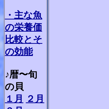
・主な魚
の栄養価
比較とそ
の効能
♪暦〜旬
の貝
１月
２月