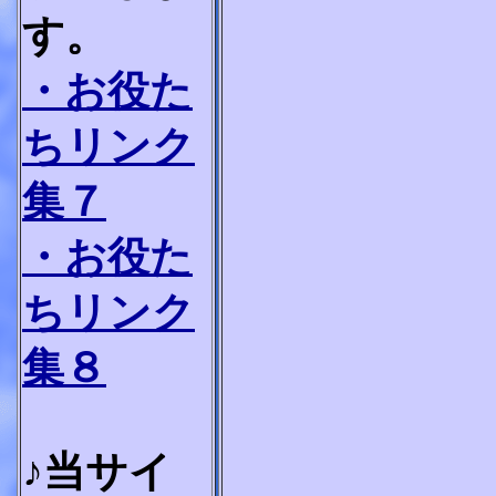
す。
・お役た
ちリンク
集７
・お役た
ちリンク
集８
♪当サイ