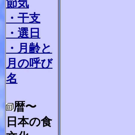
節気
・干支
・選日
・月齢と
月の呼び
名
暦〜
日本の食