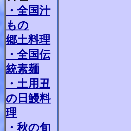
・全国汁
もの
郷土料理
・全国伝
統素麺
・土用丑
の日鰻料
理
・秋の旬