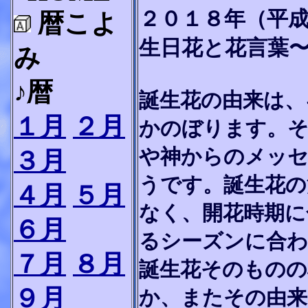
２０１８年（平
暦こよ
生日花と花言葉
み
♪暦
誕生花の由来は、
１月
２月
かのぼります。そ
や神からのメッ
３月
うです。誕生花の
４月
５月
なく、開花時期に
６月
るシーズンに合わ
７月
８月
誕生花そのものの
９月
か、またその由来