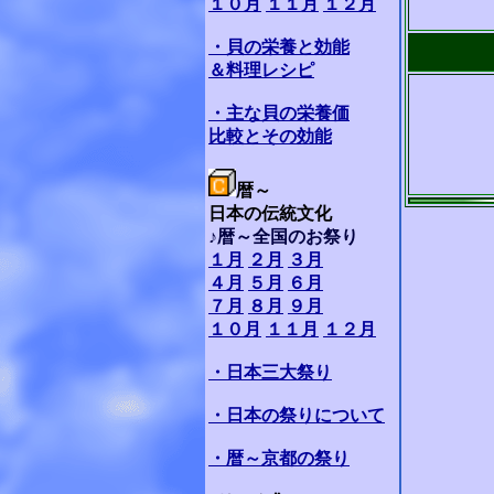
１０月
１１月
１２月
・貝の栄養と効能
＆料理レシピ
・主な貝の栄養価
比較とその効能
暦～
日本の伝統文化
♪暦～全国のお祭り
１月
２月
３月
４月
５月
６月
７月
８月
９月
１０月
１１月
１２月
・日本三大祭り
・日本の祭りについて
・暦～京都の祭り