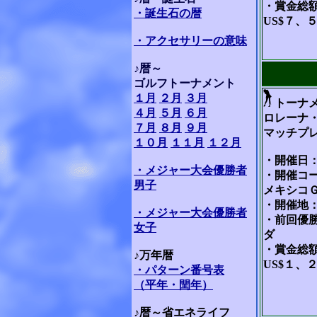
・賞金総
・誕生石の暦
US$７、
・
アクセサリーの
意味
♪暦～
ゴルフトーナメント
１月
２月
３月
トーナ
４月
５月
６月
ロレーナ
７月
８月
９月
マッチプ
１０月
１１月
１２月
・開催日：
・メジャー大会優勝者
・開催コ
男子
メキシコ
・開催地
・メジャー大会優勝者
・前回優
女子
ダ
・賞金総
♪万年暦
US$１、
・パターン番号表
（平年・閏年）
♪暦～省エネライフ