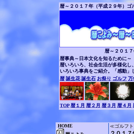
暦～２０１７年（平成２９年）ゴ
暦～２０１７
暦事典～日本文化を知るために～
暦いろいろ、社会生活が多様化し
いろいろ事典をご紹介。「感動」
暦
誕生花
誕生石
お祭り
ゴルフ
万
TOP
暦１月
暦２月
暦３月
暦４月
HOME
≪ゴルフト
２０１７