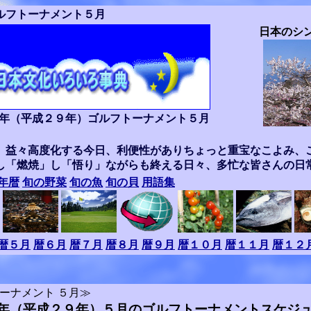
ルフトーナメント５月
日本のシ
年（平成２９年）ゴルフトーナメント５月
、益々高度化する今日、利便性がありちょっと重宝なこよみ、
し「燃焼」し「悟り」ながらも終える日々、多忙な皆さんの日
年暦
旬の野菜
旬の魚
旬の貝
用語集
暦５月
暦６月
暦７月
暦８月
暦９月
暦１０月
暦１１月
暦１２
ーナメント ５月≫
年（平成２９年）５月のゴルフトーナメントスケジ