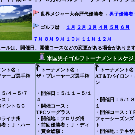
世界メジャー大会歴代優勝者→
男子優勝者
ゴルフ暦→
１月
２月
３月
４月
５月
６月
７月
８月
９月
１０月
１１月
１２月
ュールは、開催日、開催コースなどの変更がある場合がありま
米国男子ゴルフトーナメントスケジ
メント名：
トーナメント名：
トーナメント名
ファーゴ選手権
ザ・プレーヤーズ選手権
AT＆Tバイロン
ン
５/４～５/７
・開催日：５/１１～５/１
ース：
４
・開催日：５/１８
ポイントＧＣ
・開催コース：
１
：
TPCソーグラス
・開催コース：T
ロライナ州
・開催地：フロリダ州
フォーシーズンズ
勝者：Ｊ・ハー
・前回優勝者：Ｊ・ディ
ト
・賞金総額：
・開催地：テキサ