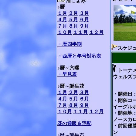
暦こよみ
♪暦
１月
２月
３月
４月
５月
６月
７月
８月
９月
１０月
１１月
１２月
・暦四半期
スケジ
・西暦と年号対応表
♪暦～六曜
トーナ
・早見表
ウェルズ
♪暦～誕生花
１月
２月
３月
・開催日：
４月
５月
６月
・開催コ
７月
８月
９月
イーグル
１０月
１１月
１２月
・開催地
ノースカ
花の通販＆宅配
・前回優
ン
♪暦～誕生石