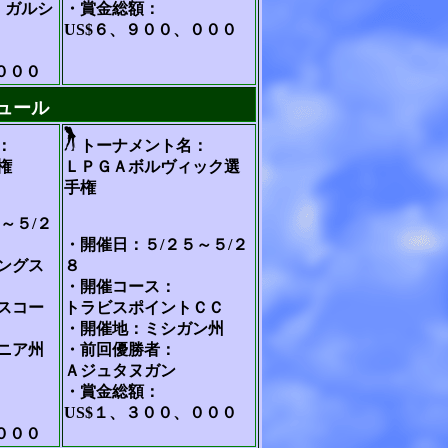
・ガルシ
・賞金総額：
US$６、９００、０００
０００
ュール
：
トーナメント名：
権
ＬＰＧＡボルヴィック選
手権
～５/２
・開催日：５/２５～５/２
ングス
８
・開催コース：
スコー
トラビスポイントＣＣ
・開催地：ミシガン州
ニア州
・前回優勝者：
Ａジュタヌガン
・賞金総額：
US$１、３００、０００
０００