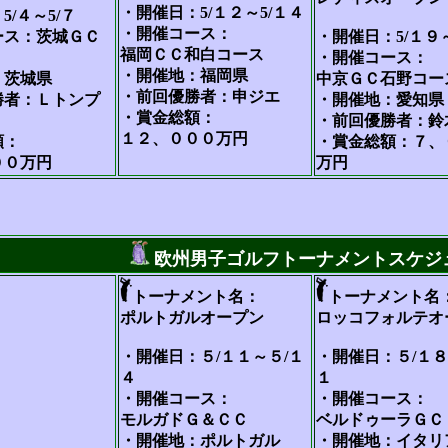
・開催日：5/１２～5/１４
/４～5/７
・開催コース：
ース：茨城ＧＣ
・開催日：5/１９～
福岡ＣＣ和白コース
・開催コース：
・開催地：福岡県
：茨城県
中京ＧＣ石野コー
・前回優勝者：申ジエ
勝者：Ｌトンプ
・開催地：愛知県
・賞金総額：
・前回優勝者：鈴
１２、０００万円
額：
・賞金総額：７、
００万円
万円
欧州男子ゴルフトーナメントスケジ
トーナメント名：
トーナメント名
ポルトガルオープン
ロッコフォルテオ
・開催日：５/１１～５/１
・開催日：５/１８
４
１
・開催コース：
・開催コース：
モルガドＧ＆ＣＣ
ベルドゥーラＧＣ
・開催地：ポルトガル
・開催地：イタリ