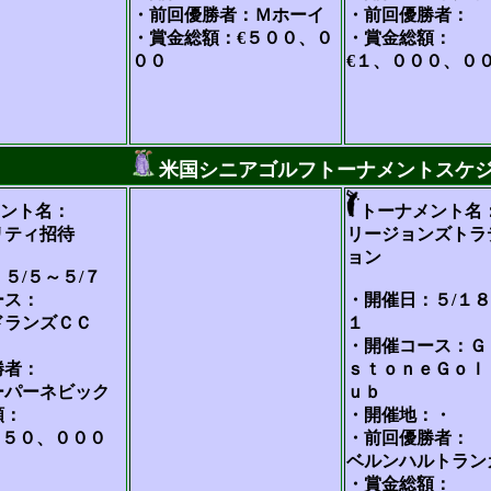
・前回優勝者：Ｍホーイ
・前回優勝者：
・賞金総額：€５００、０
・賞金総額：
００
€１、０００、０
米国シニアゴルフトーナメントスケ
ント名：
トーナメント名
リティ招待
リージョンズトラ
ョン
５/５～５/７
ース：
・開催日：５/１８
ドランズＣＣ
１
：
・開催コース：Ｇ
勝者：
ｓｔｏｎｅＧｏｌ
ーパーネビック
ｕｂ
額：
・開催地：・
１５０、０００
・前回優勝者：
ベルンハルトラン
・賞金総額：