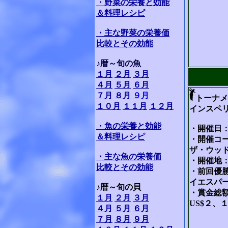
・野菜の栄養と効能
＆料理レシピ
・主な野菜の栄養価
比較とその効能
♪暦～旬の魚
１月
２月
３月
４月
５月
６月
７月
８月
９月
トーナメ
１０月
１１月
１２月
インスペ
・魚の栄養と効能
・開催日：
＆料理レシピ
・開催コ
ザ・ウッ
・主な魚の栄養価
・開催地
比較とその効能
・前回優
イエスパ
♪暦～旬の貝
・賞金総
１月
２月
３月
US$２、
４月
５月
６月
７月
８月
９月