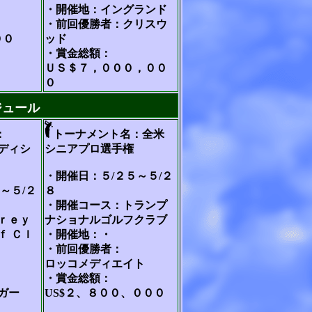
・開催地：イングランド
・前回優勝者：クリスウ
００
ッド
・賞金総額：
ＵＳ＄７，０００，００
０
ジュール
：
トーナメント名：全米
ディシ
シニアプロ選手権
・開催日：５/２５～５/２
～５/２
８
・開催コース：トランプ
ｒｅｙ
ナショナルゴルフクラブ
ｆ Ｃｌ
・開催地：・
・前回優勝者：
ロッコメディエイト
・賞金総額：
ガー
US$２、８００、０００