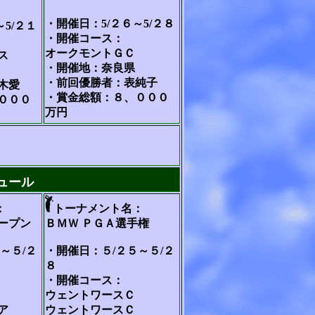
・開催日：5/２６～5/２８
5/２１
・開催コース：
オークモントＧＣ
ス
・開催地：奈良県
・前回優勝者：表純子
木愛
・賞金総額：８、０００
０００
万円
ュール
：
トーナメント名：
ープン
ＢＭＷ ＰＧＡ選手権
～５/２
・開催日：５/２５～５/２
８
・開催コース：
ウェントワースＣ
ア
ウェントワースＣ