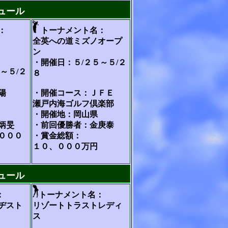
ュール
：
トーナメント名：
全英への道ミズノオープ
ン
・開催日：５/２５～５/２
～５/２
８
陽
・開催コース：ＪＦＥ
瀬戸内海ゴルフ倶楽部
・開催地：岡山県
炳旻
・前回優勝者：金庚泰
０００
・賞金総額：
１０、０００万円
ュール
：
トーナメント名：
ヂスト
リゾートトラストレディ
ス