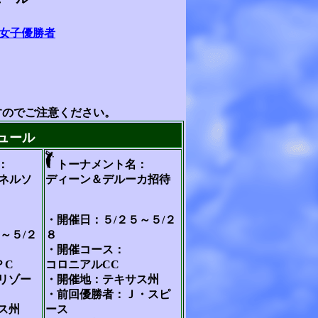
女子優勝者
すのでご注意ください。
ュール
：
トーナメント名：
・ネルソ
ディーン＆デルーカ招待
・開催日：５/２５～５/２
～５/２
８
・開催コース：
ＰC
コロニアルCC
リゾー
・開催地：テキサス州
・前回優勝者：Ｊ・スピ
ス州
ース