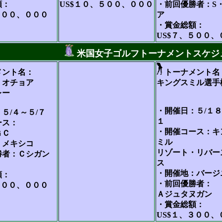
額：
US$１０、５００、０００
・前回優勝者：S
５００、０００
ア
・賞金総額：
US$７、５００、
米国女子ゴルフトーナメントスケジ
メント名：
トーナメント名
・オチョア
キングスミル選手
レー
・開催日：５/１８
５/４～５/７
１
ース：
・開催コース：キ
ＧＣ
ミル
：メキシコ
リゾート・リバー
勝者：Ｃシガン
ス
・開催地：バージ
額：
・前回優勝者：
２００、０００
Ａジュタヌガン
・賞金総額：
US$１、３００、