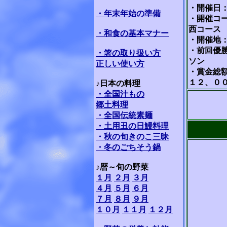
・開催日：5
・年末年始の準備
・開催コ
西コース
・和食の基本マナー
・開催地
・前回優
・箸の取り扱い方
ソン
正しい使い方
・賞金総
１２、０
♪日本の料理
・全国汁もの
郷土料理
・全国伝統素麺
・土用丑の日鰻料理
・秋の旬きのこ三昧
・冬のごちそう鍋
♪暦～旬の野菜
１月
２月
３月
４月
５月
６月
７月
８月
９月
１０月
１１月
１２月