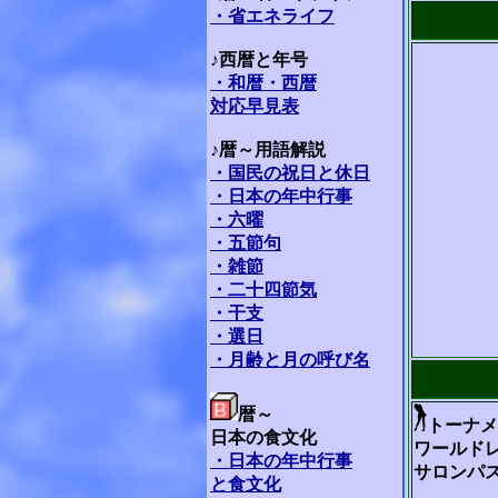
・省エネライフ
♪西暦と年号
・和暦・西暦
対応早見表
♪暦～用語解説
・国民の祝日と休日
・日本の年中行事
・六曜
・五節句
・雑節
・二十四節気
・干支
・選日
・月齢と月の呼び名
暦～
トーナメ
日本の食文化
ワールド
・日本の年中行事
サロンパ
と食文化