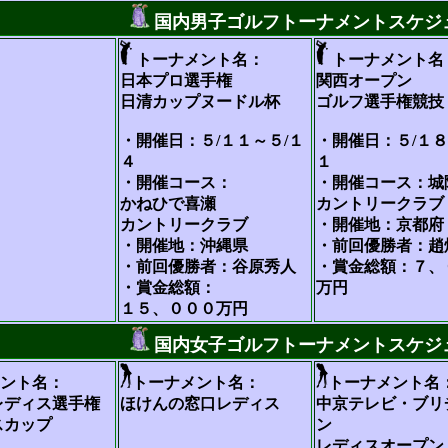
国内男子ゴルフトーナメントスケジ
トーナメント名：
トーナメント名
日本プロ選手権
関西オープン
日清カップヌードル杯
ゴルフ選手権競技
・開催日：５/１１～５/１
・開催日：５/１８
４
１
・開催コース：
・開催コース：城
かねひで喜瀬
カントリークラブ
カントリークラブ
・開催地：京都府
・開催地：沖縄県
・前回優勝者：趙
・前回優勝者：谷原秀人
・賞金総額：７、
・賞金総額：
万円
１５、０００万円
国内女子ゴルフトーナメントスケジ
ント名：
トーナメント名：
トーナメント名
レディス選手権
ほけんの窓口レディス
中京テレビ・ブリ
スカップ
ン
レディスオープン