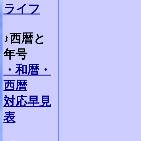
ライフ
♪西暦と
年号
・和暦・
西暦
対応早見
表