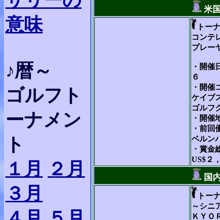
サリーの
米
意味
トー
コンテ
プレー
♪暦～
・開催日
６
・開催
ゴルフト
ケイブ
ゴルフ
ーナメン
・開催
・前回
ト
ベルン
・賞金
US$２
１月
２月
国
３月
トー
～シニ
４月
５月
ＫＹＯ