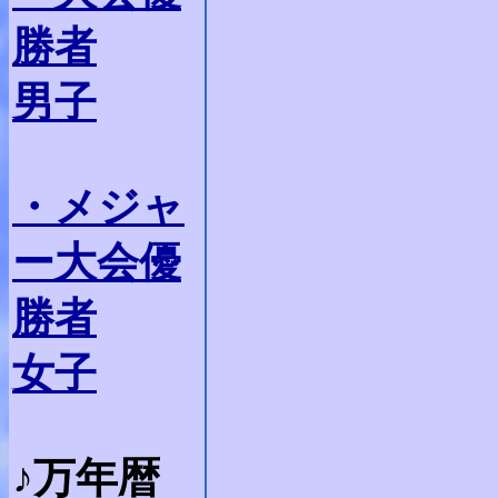
勝者
男子
・メジャ
ー大会優
勝者
女子
♪万年暦