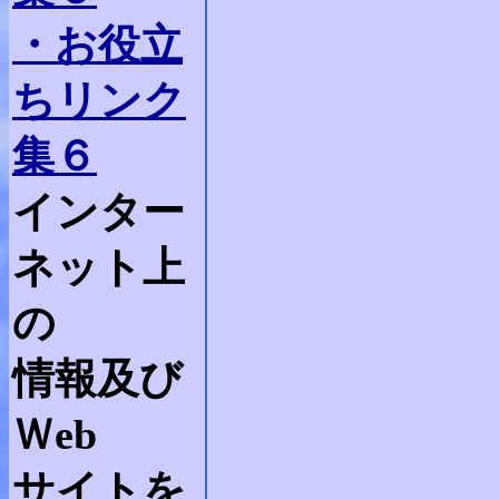
・お役立
ちリンク
集６
インター
ネット上
の
情報及び
Ｗeb
サイトを