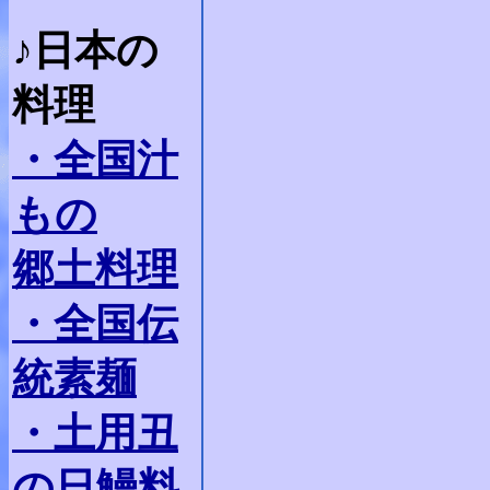
♪日本の
料理
・全国汁
もの
郷土料理
・全国伝
統素麺
・土用丑
の日鰻料