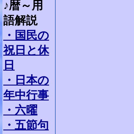
♪暦～用
語解説
・国民の
祝日と休
日
・日本の
年中行事
・六曜
・五節句