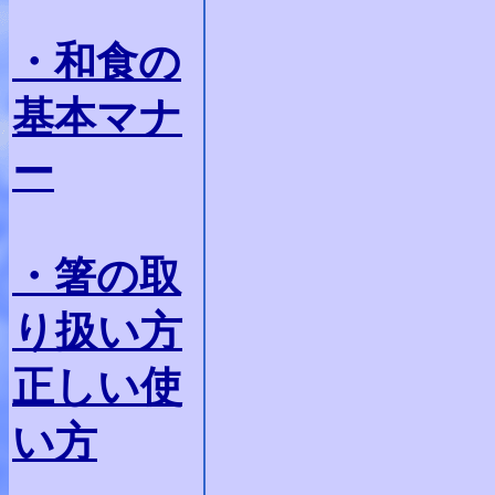
・和食の
基本マナ
ー
・箸の取
り扱い方
正しい使
い方