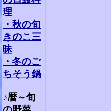
理
・秋の旬
きのこ三
昧
・冬のご
ちそう鍋
♪暦～旬
の野菜