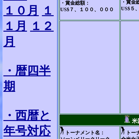
・賞金
・賞金総額：
１０月
１
US$５
US$７、１００、０００
１月
１２
月
・暦四半
期
・西暦と
米
年号対応
トーナメント名：
トー