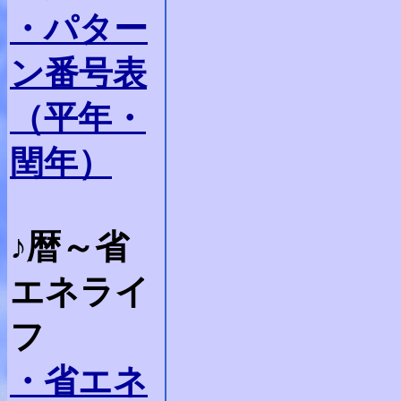
・パター
ン番号表
（平年・
閏年）
♪暦～省
エネライ
フ
・省エネ