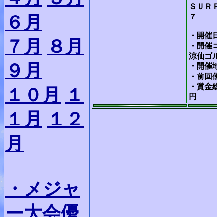
ＳＵＲ
６月
７
・開催日
７月
８月
・開催
涼仙ゴ
９月
・開催
・前回
・賞金
１０月
１
円
１月
１２
月
・メジャ
ー大会優