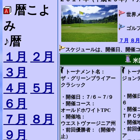
暦こよ
世界
み
ゴル
♪暦
７月
８月
スケジュールは、開催日、開催
１月
２月
米
３月
トーナメント名：
トー
ザ・グリーンブライアー
ジョン
４月
５月
クラシック
・開催日
・開催日：７/６～７/９
６月
６
・開催コース：
・開催
オールドホワイトTPC
７月
８月
ＴＰＣ
・開催地：
・開催
ウエストヴァージニア州
・前回
・前回優勝者：（開催中
９月
ア
止）