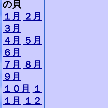
の貝
１月
２月
３月
４月
５月
６月
７月
８月
９月
１０月
１
１月
１２