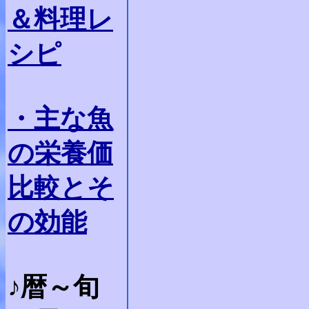
＆料理レ
シピ
・主な魚
の栄養価
比較とそ
の効能
♪暦～旬