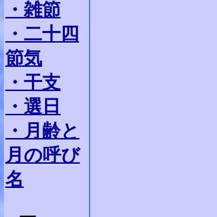
・雑節
・二十四
節気
・干支
・選日
・月齢と
月の呼び
名