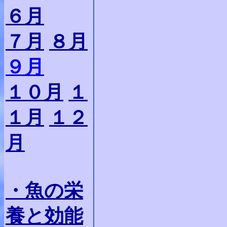
６月
７月
８月
９月
１０月
１
１月
１２
月
・魚の栄
養と効能