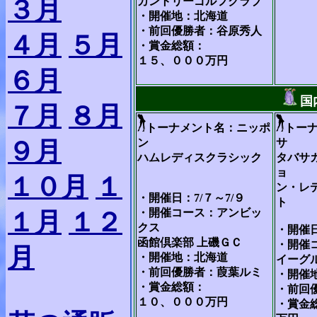
３月
カントリーゴルフクラブ
・開催地：北海道
・前回優勝者：谷原秀人
４月
５月
・賞金総額：
１５、０００万円
６月
国
７月
８月
トーナメント名：ニッポ
トー
９月
ン
サ
ハムレディスクラシック
タバサ
ョ
１０月
１
ン・レ
・開催日：7/７～7/９
ト
・開催コース：アンビッ
１月
１２
クス
・開催日
函館倶楽部 上磯ＧＣ
・開催
月
・開催地：北海道
イーグ
・前回優勝者：葭葉ルミ
・開催
・賞金総額：
・前回
１０、０００万円
・賞金