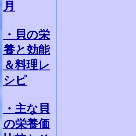
月
・貝の栄
養と効能
＆料理レ
シピ
・主な貝
の栄養価