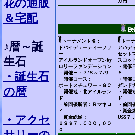
花の通販
万円
＆宅配
欧
トーナメント名：
トー
♪暦～誕
ドバイデューティーフリ
アバデ
ー
セット
生石
アイルランドオープンby
スコッ
ロリーファンデーション
・開催日
・誕生石
・開催日：７/６～７/９
６
・開催コース：
・開催
ポートスチュワートＧＣ
ダンド
の暦
・開催地：北アイルラン
・開催
ド
ド
・前回優勝者：Ｒマキロ
・前回
イ
・賞金
・
アクセ
・賞金総額：
US$７
ＵＳ＄７，０００，００
０