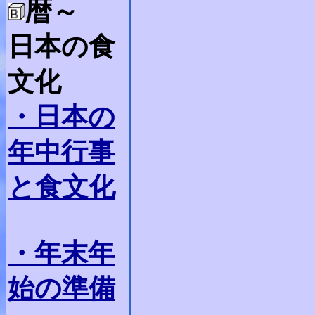
暦～
日本の食
文化
・日本の
年中行事
と食文化
・年末年
始の準備