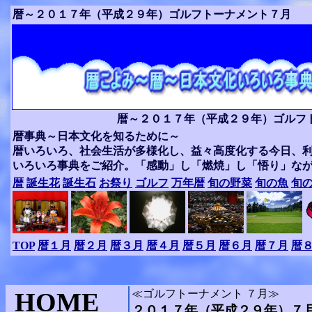
暦～２０１７年（平成２９年）ゴルフトーナメント７月
暦～２０１７年（平成２９年）ゴルフ
暦事典～日本文化を知るために～
暦いろいろ、社会生活が多様化し、益々高度化する今日、
いろいろ事典をご紹介。「感動」し「燃焼」し「悟り」な
暦
誕生花
誕生石
お祭り
ゴルフ
万年暦
旬の野菜
旬の魚
旬
TOP
暦１月
暦２月
暦３月
暦４月
暦５月
暦６月
暦７月
暦
HOME
≪ゴルフトーナメント ７月≫
２０１７年（平成２９年）７