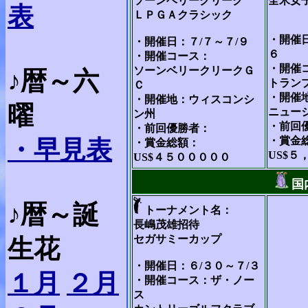
ソーンベリークリーク
全米女
表
ＬＰＧＡクラシック
・開催日
・開催日：７/７～７/９
６
・開催コース：
・開催
ソーンベリークリークＧ
♪暦～六
トラン
Ｃ
・開催
・開催地：ウィスコンシ
曜
ニュー
ン州
・前回
・前回優勝者：
・賞金
・早見表
・賞金総額：
US$５
US$４５０００００
国
♪暦～誕
トーナメント名：
長嶋茂雄招待
セガサミーカップ
生花
・開催日：６/３０～７/３
１月
２月
・開催コース：ザ・ノー
ス