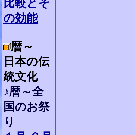
比較とそ
の効能
暦～
日本の伝
統文化
♪暦～全
国のお祭
り