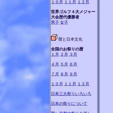
１０月
１１月
１２月
世界ゴルフ４大メジャー
大会歴代優勝者
男子
女子
暦と日本文化
全国のお祭りの暦
１月
２月
３月
４月
５月
６月
７月
８月
９月
１０月
１１月
１２月
日本三大祭りいろいろ
日本の祭りについて