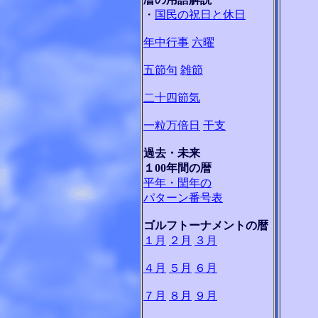
・
国民の祝日と休日
年中行事
六曜
五節句
雑節
二十四節気
一粒万倍日
干支
過去・未来
１00年間の暦
平年・閏年の
パターン番号表
ゴルフトーナメントの暦
１月
２月
３月
４月
５月
６月
７月
８月
９月