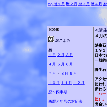
top
暦１月
暦２月
暦３月
暦４月
暦
HOME
≪誕生
４月
暦こよみ
誕生石
暦
１９１
１月
２月
３月
日本で
一般的
４月
５月
６月
誕生石
７月
・
８月
９月
アクセ
１０月
１１月
１２月
使われ
伝わる
暦〜四半期
「ハー
使）」
西暦と年号の対応表
出会い