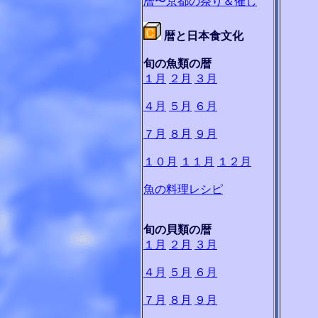
暦〜京都の祭り＆催し
暦と日本食文化
旬の魚類の暦
１月
２月
３月
４月
５月
６月
７月
８月
９月
１０月
１１月
１２月
魚の料理レシピ
旬の貝類の暦
１月
２月
３月
４月
５月
６月
７月
８月
９月