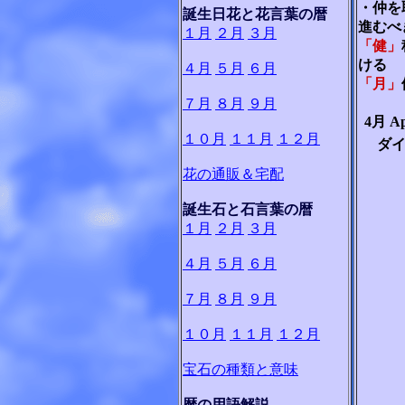
・仲を
誕生日花と花言葉の暦
進むべ
１月
２月
３月
「健」
ける
４月
５月
６月
「月」
７月
８月
９月
4月 A
１０月
１１月
１２月
ダイ
花の通販＆宅配
誕生石と石言葉の暦
１月
２月
３月
４月
５月
６月
７月
８月
９月
１０月
１１月
１２月
宝石の種類と意味
暦の用語解説