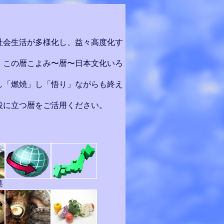
社会生活が多様化し、益々高度化す
、この暦こよみ〜暦〜日本文化いろ
し「燃焼」し「悟り」ながらも終え
役に立つ暦をご活用ください。
菜