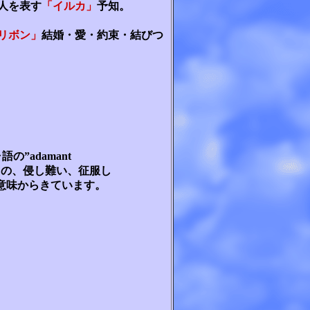
人を表す
「イルカ」
予知。
リボン」
結婚・愛・約束・結びつ
”adamant
もの、侵し難い、征服し
意味からきています。