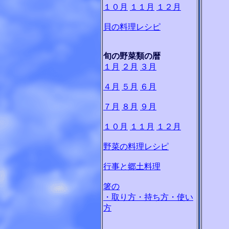
１０月
１１月
１２月
貝の料理レシピ
旬の野菜類の暦
１月
２月
３月
４月
５月
６月
７月
８月
９月
１０月
１１月
１２月
野菜の料理レシピ
行事と郷土料理
箸の
・取り方・持ち方・使い
方