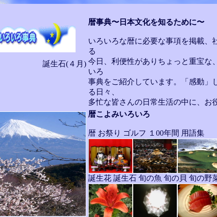
暦事典〜日本文化を知るために〜
いろいろな暦に必要な事項を掲載、
る
今日、利便性がありちょっと重宝な
誕生石(４月)
いろ
事典をご紹介しています。「感動」
」
る日々、
多忙な皆さんの日常生活の中に、お
暦こよみいろいろ
暦 お祭り ゴルフ １00年間 用語集
誕生花 誕生石 旬の魚 旬の貝 旬の野