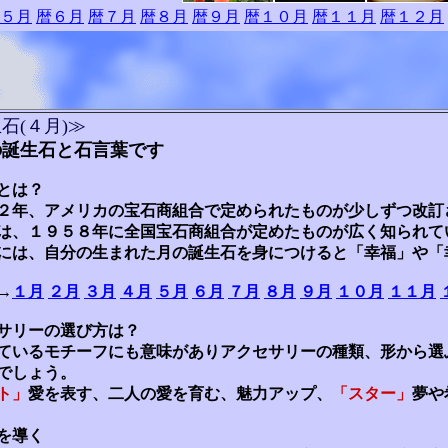
５月
暦６月
暦７月
暦８月
暦９月
暦１０月
暦１１月
暦１２月
石(４月)≫
の誕生石と石言葉です
とは？
２年、アメリカの宝石商組合で定められたものが少しずつ改訂
は、１９５８年に全国宝石商組合が定めたものが広く知られて
には、自分の生まれた月の誕生石を身につけると「幸福」や「
→
１月
２月
３月
４月
５月
６月
７月
８月
９月
１０月
１１月
サリーの選び方は？
ているモチーフにも意味がありアクセサリーの種類、形から選
でしょう。
ト」
愛を表す、二人の愛を育む、魅力アップ、
「スター」
夢や
を導く