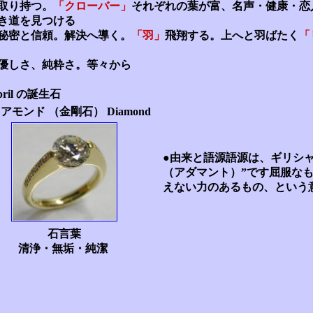
取り持つ。
「クローバー」
それぞれの葉が富、名声・健康・恋
き道を見つける
秘密と信頼。解決へ導く。
「羽」
飛翔する。上へと羽ばたく
「
優しさ、純粋さ。等々から
pril の誕生石
アモンド （金剛石） Diamond
●
由来と語源語源は、ギリシャ語の
（アダマント）”です屈服な
えない力のあるもの、という
石言葉
清浄・無垢・純潔