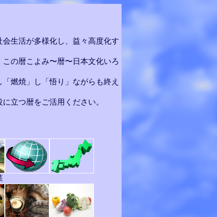
社会生活が多様化し、益々高度化す
、この暦こよみ〜暦〜日本文化いろ
し「燃焼」し「悟り」ながらも終え
役に立つ暦をご活用ください。
菜