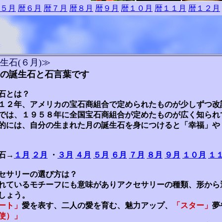
５月
暦６月
暦７月
暦８月
暦９月
暦１０月
暦１１月
暦１２月
生石(６月)≫
の誕生石と石言葉です
石とは？
１２年、アメリカの宝石商組合で定められたものが少しずつ改
では、１９５８年に全国宝石商組合が定めたものが広く知られ
的には、自分の生まれた月の誕生石を身につけると「幸福」や
石→
１月
２月
・
３月
４月
５月
６月
７月
８月
９月
１０月
１
セサリーの選び方は？
れているモチーフにも意味がありアクセサリーの種類、形から
しょう。
ート」
愛を表す、二人の愛を育む、魅力アップ、
「スター」
夢
使）」