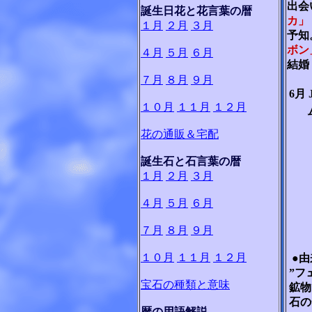
出会
誕生日花と花言葉の暦
カ」
１月
２月
３月
予知
ボン
４月
５月
６月
結婚
７月
８月
９月
6月
１０月
１１月
１２月
花の通販＆宅配
誕生石と石言葉の暦
１月
２月
３月
４月
５月
６月
７月
８月
９月
１０月
１１月
１２月
●
”フ
宝石の種類と意味
鉱物
石の
暦の用語解説