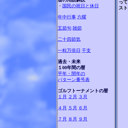
って
・
国民の祝日と休日
スト
年中行事
六曜
五節句
雑節
二十四節気
一粒万倍日
干支
過去・未来
１00年間の暦
平年・閏年の
パターン番号表
ゴルフトーナメントの暦
１月
２月
３月
４月
５月
６月
７月
８月
９月