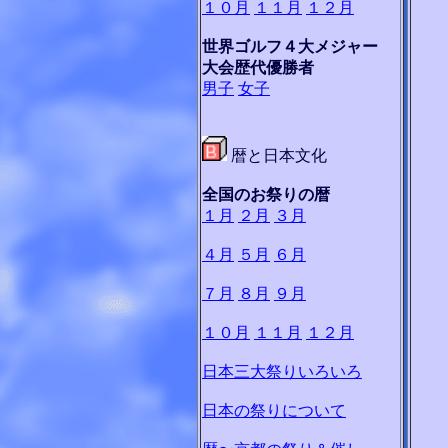
１０月
１１月
１２月
世界ゴルフ４大メジャー
大会歴代優勝者
男子
女子
暦と日本文化
全国のお祭りの暦
１月
２月
３月
４月
５月
６月
７月
８月
９月
１０月
１１月
１２月
日本三大祭りいろいろ
日本の祭りについて