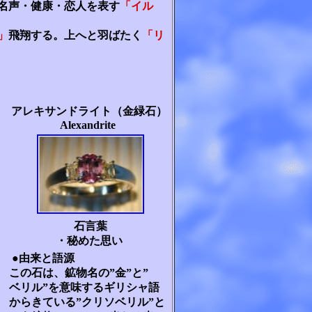
名声・健康・恋人を表す
「イル
」
飛翔する。上へと羽ばたく
「リ
アレキサンドライト（金緑石）
Alexandrite
石言葉
・秘めた思い
●由来と語源
この石は、鉱物名の”金”と”
ベリル”を意味するギリシャ語
からきている”クリソベリル”と