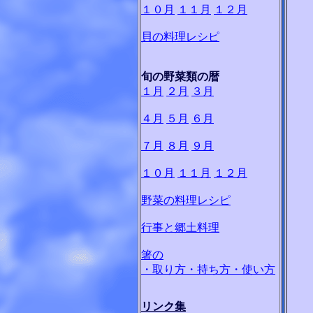
１０月
１１月
１２月
貝の料理レシピ
旬の野菜類の暦
１月
２月
３月
４月
５月
６月
７月
８月
９月
１０月
１１月
１２月
野菜の料理レシピ
行事と郷土料理
箸の
・取り方・持ち方・使い方
リンク集