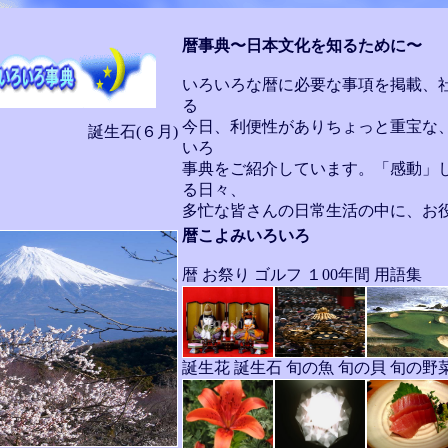
暦事典〜日本文化を知るために〜
いろいろな暦に必要な事項を掲載、
る
今日、利便性がありちょっと重宝な
誕生石(６月)
いろ
事典をご紹介しています。「感動」
」
る日々、
多忙な皆さんの日常生活の中に、お
暦こよみいろいろ
暦 お祭り ゴルフ １00年間 用語集
誕生花 誕生石 旬の魚 旬の貝 旬の野