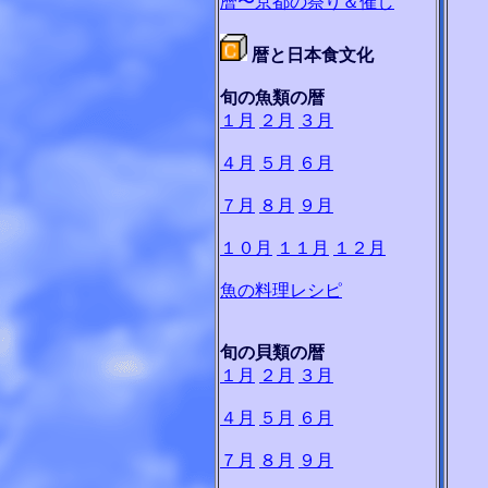
暦〜京都の祭り＆催し
暦と日本食文化
旬の魚類の暦
１月
２月
３月
４月
５月
６月
７月
８月
９月
１０月
１１月
１２月
魚の料理レシピ
旬の貝類の暦
１月
２月
３月
４月
５月
６月
７月
８月
９月