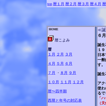
top
暦１月
暦２月
暦３月
暦４月
暦
HOME
≪誕
６月
暦こよみ
誕生
暦
１９
１月
２月
３月
日本
一般
４月
５月
６月
す。
７月
・
８月
９月
誕生
１０月
１１月
１２月
アク
使わ
暦〜四半期
るで
「ハ
西暦と年号の対応表
（天