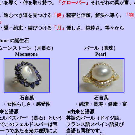
いを導く・仲を取り持つ。
「クローバー」
それぞれの葉が富、
。進むべき道を見つける
「健」
秘密と信頼。解決へ導く。
「羽
」
・愛・約束・結びつける
「月」
優しさ、純粋さ。等々から
 June の誕生石
ムーンストーン（月長石）
パール（真珠）
Moonstone
Pearl
石言葉
石言葉
・女性らしさ・感受性
・純潔・長寿・健康・富
由来と語源
●由来と語源
ェルドスパー”（長石）という
英語のパール（ドイツ語、
でこのフェルドスパーは宝
フランス語スペイン語及び
一つであたる光の種類によ
当語も同様です。