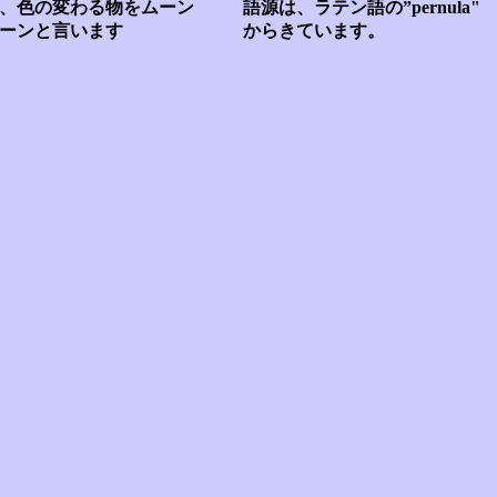
、色の変わる物をムーン
語源は、ラテン語の”pernula"
ーンと言います
からきています。